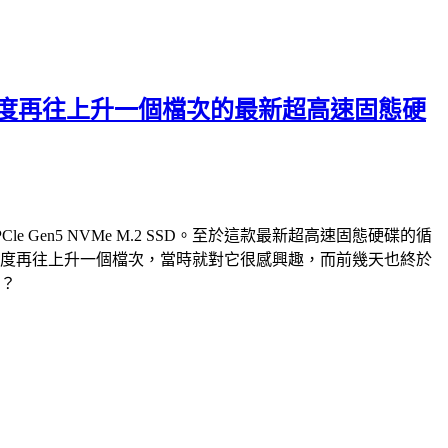
破萬循序讀寫速度再往上升一個檔次的最新超高速固態硬
PCle Gen5 NVMe M.2 SSD。至於這款最新超高速固態硬碟的循
e M.2 SSD，速度再往上升一個檔次，當時就對它很感興趣，而前幾天也終於
快？