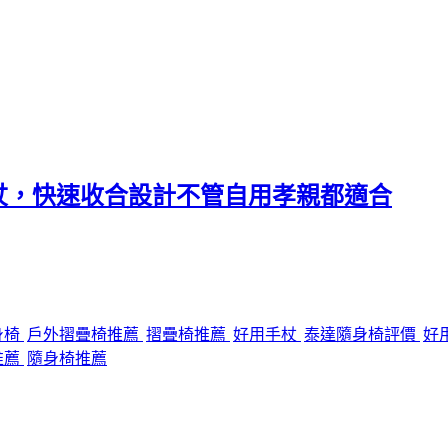
杖，快速收合設計不管自用孝親都適合
身椅
戶外摺疊椅推薦
摺疊椅推薦
好用手杖
泰達隨身椅評價
好
推薦
隨身椅推薦