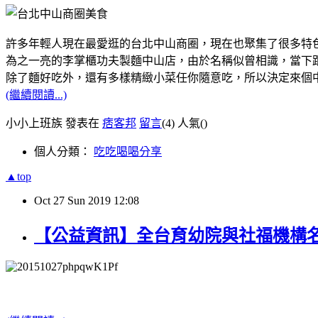
許多年輕人現在最愛逛的台北中山商圈，現在也聚集了很多特
為之一亮的李掌櫃功夫製麵中山店，由於名稱似曾相識，當下跟
除了麵好吃外，還有多樣精緻小菜任你隨意吃，所以決定來個
(繼續閱讀...)
小小上班族 發表在
痞客邦
留言
(4)
人氣(
)
個人分類：
吃吃喝喝分享
▲top
Oct
27
Sun
2019
12:08
【公益資訊】全台育幼院與社福機構