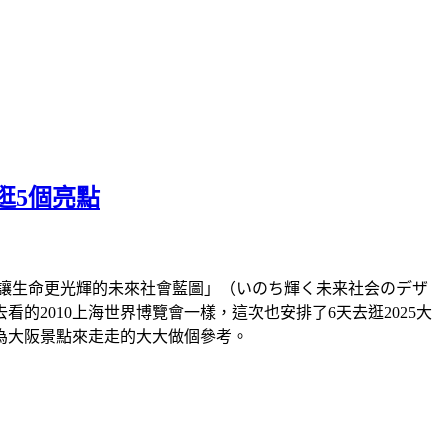
逛5個亮點
題「讓生命更光輝的未來社會藍圖」（いのち輝く未来社会のデザ
2010上海世界博覽會一樣，這次也安排了6天去逛2025大
為大阪景點來走走的大大做個參考。