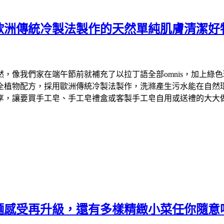
歐洲傳統冷製法製作的天然單純肌膚清潔好
們家在端午節前就補充了以拉丁語全部omnis，加上綠色環保英文
物配方，採用歐洲傳統冷製法製作，洗滌產生污水能在自然環境中降
享，讓要買手工皂、手工皂禮盒或客製手工皂自用或送禮的大大
麵感受再升級，還有多樣精緻小菜任你隨意