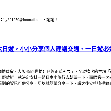
1250@hotmail.com，謝謝！
會六日遊，小小分享個人建議交通、一日遊必
、大阪萬國博覽會、大阪·關西世博）已經正式開展了，至於這次的主
離近，就決定安排一趟日本小旅行去朝聖一下，而跟第一次去看的
看到的資訊可供分享，所以就簡單分享一下，讓之後安排這裡做