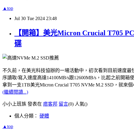
▲top
Jul
30
Tue
2024
23:48
【開箱】美光Micron Crucial T7
碟
不久前，在美光科技協辦的一場活動中，初次看到目前速度最快的PCle Gen5
序讀取/寫入速度高達14100MB/s跟12600MB/s，比起之前開箱使用
拿到一支1TB美光Micron Crucial T705 NVMe M.
(繼續閱讀...)
小小上班族 發表在
痞客邦
留言
(0)
人氣(
)
個人分類：
硬體
▲top