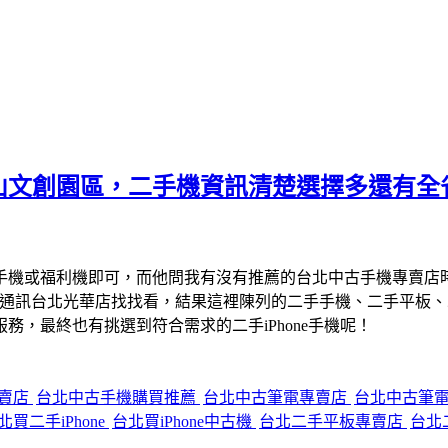
山文創園區，二手機資訊清楚選擇多還有全
手機或福利機即可，而他問我有沒有推薦的台北中古手機專賣店
宇通訊台北光華店找找看，結果這裡陳列的二手手機、二手平板
，最終也有挑選到符合需求的二手iPhone手機呢！
專賣店
台北中古手機購買推薦
台北中古筆電專賣店
台北中古筆
北買二手iPhone
台北買iPhone中古機
台北二手平板專賣店
台北