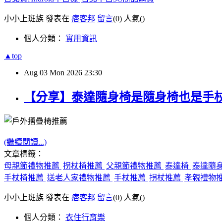
小小上班族 發表在
痞客邦
留言
(0)
人氣(
)
個人分類：
實用資訊
▲top
Aug
03
Mon
2026
23:30
【分享】泰達隨身椅是隨身椅也是手
(繼續閱讀...)
文章標籤：
母親節禮物推薦
拐杖椅推薦
父親節禮物推薦
泰達椅
泰達隨
手杖椅推薦
送老人家禮物推薦
手杖推薦
拐杖推薦
孝親禮物
小小上班族 發表在
痞客邦
留言
(0)
人氣(
)
個人分類：
衣住行育樂