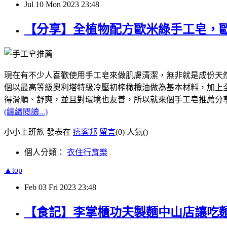
Jul
10
Mon
2023
23:48
【分享】全植物配方歐米綠手工皂，
現在有不少人喜歡使用手工皂來做肌膚清潔，無非就是成份天然，像我
個以最高等級奧利塔特級冷壓初榨橄欖油做為基本材料，加上全植
得滑順、舒爽，並且對環境也友善，所以就來個手工皂推薦分
(繼續閱讀...)
小小上班族 發表在
痞客邦
留言
(0)
人氣(
)
個人分類：
衣住行育樂
▲top
Feb
03
Fri
2023
23:48
【食記】李掌櫃功夫製麵中山店讓吃