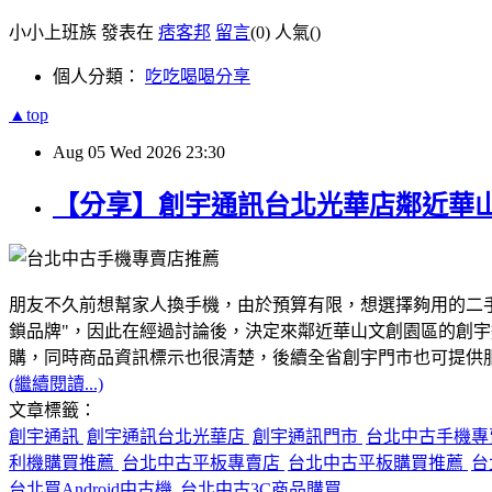
小小上班族 發表在
痞客邦
留言
(0)
人氣(
)
個人分類：
吃吃喝喝分享
▲top
Aug
05
Wed
2026
23:30
【分享】創宇通訊台北光華店鄰近華
朋友不久前想幫家人換手機，由於預算有限，想選擇夠用的二
鎖品牌"，因此在經過討論後，決定來鄰近華山文創園區的創
購，同時商品資訊標示也很清楚，後續全省創宇門市也可提供服務
(繼續閱讀...)
文章標籤：
創宇通訊
創宇通訊台北光華店
創宇通訊門市
台北中古手機
利機購買推薦
台北中古平板專賣店
台北中古平板購買推薦
台
台北買Android中古機
台北中古3C商品購買