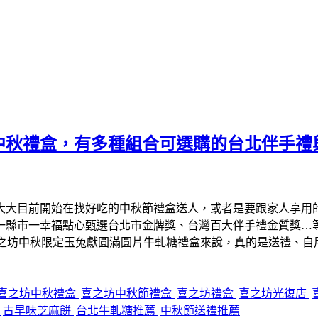
中秋禮盒，有多種組合可選購的台北伴手禮
大大目前開始在找好吃的中秋節禮盒送人，或者是要跟家人享用
、一縣市一幸福點心甄選台北市金牌獎、台灣百大伴手禮金質獎…
喜之坊中秋限定玉兔獻圓滿圓片牛軋糖禮盒來說，真的是送禮、自
喜之坊中秋禮盒
喜之坊中秋節禮盒
喜之坊禮盒
喜之坊光復店
糖
古早味芝麻餅
台北牛軋糖推薦
中秋節送禮推薦