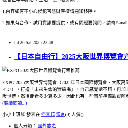
1.內容如有不小心侵犯智慧財產權請通知移除。
2.如果有合作、試用資訊要提供，或有問題要詢問，請寄E-mail：hy32
Jul
26
Sat
2025
23:48
【日本自由行】2025大阪世界博覽
EXPO 2025大阪世界博覽會（2025年日本國際博覽會
イン），打造「未來生命的實驗場」，自己感覺還不錯，再加上距
阪世博，然後能看多少算多少，因此也有一些事前準備跟實際
(繼續閱讀...)
小小上班族 發表在
痞客邦
留言
(0)
人氣(
)
個人分類：
國外旅遊