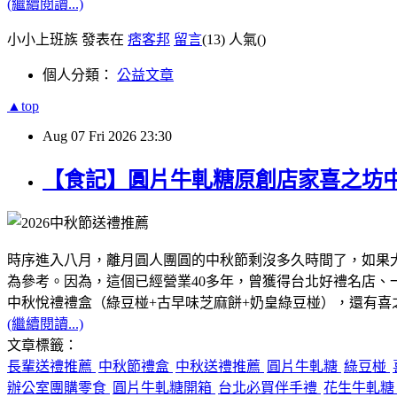
(繼續閱讀...)
小小上班族 發表在
痞客邦
留言
(13)
人氣(
)
個人分類：
公益文章
▲top
Aug
07
Fri
2026
23:30
【食記】圓片牛軋糖原創店家喜之坊
時序進入八月，離月圓人團圓的中秋節剩沒多久時間了，如果
為參考。因為，這個已經營業40多年，曾獲得台北好禮名店
中秋悅禮禮盒（綠豆椪+古早味芝麻餅+奶皇綠豆椪），還有
(繼續閱讀...)
文章標籤：
長輩送禮推薦
中秋節禮盒
中秋送禮推薦
圓片牛軋糖
綠豆椪
辦公室團購零食
圓片牛軋糖開箱
台北必買伴手禮
花生牛軋