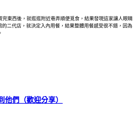
買完東西後，就逛逛附近巷弄順便覓食，結果發現這家讓人眼睛
麵館的二代店，就決定入內用餐，結果整體用餐感受很不錯，因為
。
到他們（歡迎分享）