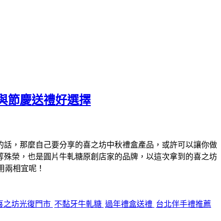
與節慶送禮好選擇
的話，那麼自己要分享的喜之坊中秋禮盒產品，或許可以讓你做
等殊榮，也是圓片牛軋糖原創店家的品牌，以這次拿到的喜之坊
用兩相宜呢！
喜之坊光復門市
不黏牙牛軋糖
過年禮盒送禮
台北伴手禮推薦