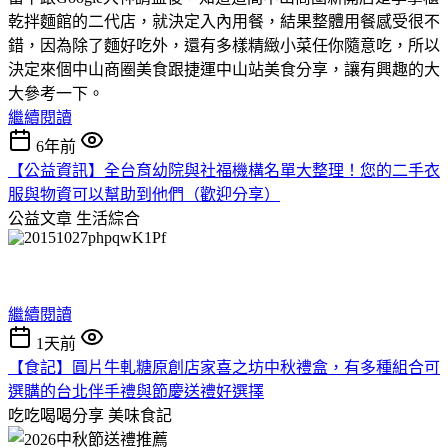
乾拌麵館的二代店，就決定入內用餐，結果整體用餐感受很不
錯，因為除了麵好吃外，還有多樣精緻小菜任你隨意吃，所以
決定來個中山商圈美食跟捷運中山站美食分享，讓有興趣的大
大參考一下。
繼續閱讀
6年前
【公益資訊】全台育幼院與社福機構名單大整理！您的二手衣
服與物資可以幫助到他們（歡迎分享）
公益文章
生活綜合
繼續閱讀
1天前
【食記】圓片牛軋糖原創店家喜之坊中秋禮盒，有多種組合可
選購的台北伴手禮與節慶送禮好選擇
吃吃喝喝分享
美味食記