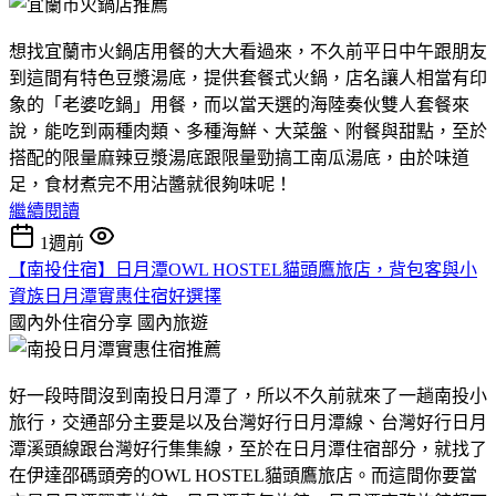
想找宜蘭市火鍋店用餐的大大看過來，不久前平日中午跟朋友
到這間有特色豆漿湯底，提供套餐式火鍋，店名讓人相當有印
象的「老婆吃鍋」用餐，而以當天選的海陸奏伙雙人套餐來
說，能吃到兩種肉類、多種海鮮、大菜盤、附餐與甜點，至於
搭配的限量麻辣豆漿湯底跟限量勁搞工南瓜湯底，由於味道
足，食材煮完不用沾醬就很夠味呢！
繼續閱讀
1週前
【南投住宿】日月潭OWL HOSTEL貓頭鷹旅店，背包客與小
資族日月潭實惠住宿好選擇
國內外住宿分享
國內旅遊
好一段時間沒到南投日月潭了，所以不久前就來了一趟南投小
旅行，交通部分主要是以及台灣好行日月潭線、台灣好行日月
潭溪頭線跟台灣好行集集線，至於在日月潭住宿部分，就找了
在伊達邵碼頭旁的OWL HOSTEL貓頭鷹旅店。而這間你要當