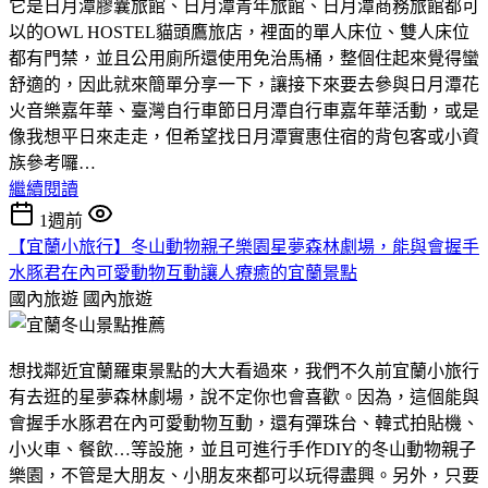
它是日月潭膠囊旅館、日月潭青年旅館、日月潭商務旅館都可
以的OWL HOSTEL貓頭鷹旅店，裡面的單人床位、雙人床位
都有門禁，並且公用廁所還使用免治馬桶，整個住起來覺得蠻
舒適的，因此就來簡單分享一下，讓接下來要去參與日月潭花
火音樂嘉年華、臺灣自行車節日月潭自行車嘉年華活動，或是
像我想平日來走走，但希望找日月潭實惠住宿的背包客或小資
族參考囉…
繼續閱讀
1週前
【宜蘭小旅行】冬山動物親子樂園星夢森林劇場，能與會握手
水豚君在內可愛動物互動讓人療癒的宜蘭景點
國內旅遊
國內旅遊
想找鄰近宜蘭羅東景點的大大看過來，我們不久前宜蘭小旅行
有去逛的星夢森林劇場，說不定你也會喜歡。因為，這個能與
會握手水豚君在內可愛動物互動，還有彈珠台、韓式拍貼機、
小火車、餐飲…等設施，並且可進行手作DIY的冬山動物親子
樂園，不管是大朋友、小朋友來都可以玩得盡興。另外，只要