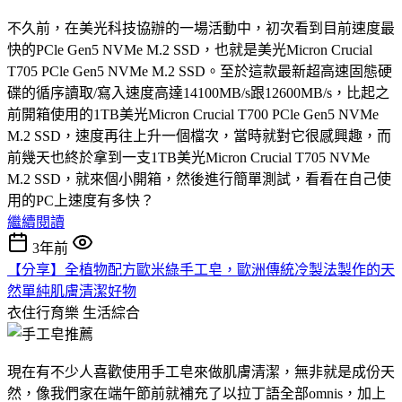
不久前，在美光科技協辦的一場活動中，初次看到目前速度最
快的PCle Gen5 NVMe M.2 SSD，也就是美光Micron Crucial
T705 PCle Gen5 NVMe M.2 SSD。至於這款最新超高速固態硬
碟的循序讀取/寫入速度高達14100MB/s跟12600MB/s，比起之
前開箱使用的1TB美光Micron Crucial T700 PCle Gen5 NVMe
M.2 SSD，速度再往上升一個檔次，當時就對它很感興趣，而
前幾天也終於拿到一支1TB美光Micron Crucial T705 NVMe
M.2 SSD，就來個小開箱，然後進行簡單測試，看看在自己使
用的PC上速度有多快？
繼續閱讀
3年前
【分享】全植物配方歐米綠手工皂，歐洲傳統冷製法製作的天
然單純肌膚清潔好物
衣住行育樂
生活綜合
現在有不少人喜歡使用手工皂來做肌膚清潔，無非就是成份天
然，像我們家在端午節前就補充了以拉丁語全部omnis，加上