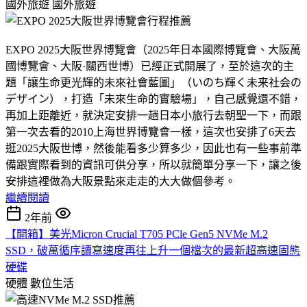
國外旅遊
國外旅遊
EXPO 2025大阪世界博覽會（2025年日本國際博覽會、大阪萬
國博覽會、大阪·關西世博）已經正式開展了，至於這次的主
題「讓生命更光輝的未來社會藍圖」（いのち輝く未来社会の
デザイン），打造「未來生命的實驗場」，自己感覺還不錯，
再加上距離近，就決定安排一趟日本小旅行去朝聖一下，而跟
第一次去看的2010上海世界博覽會一樣，這次也安排了6天去
逛2025大阪世博，然後能看多少算多少，因此也有一些事前準
備跟實際看到的資訊可供分享，所以就簡單分享一下，讓之後
安排這裡做為大阪景點來走走的大大做個參考。
繼續閱讀
2年前
【開箱】美光Micron Crucial T705 PCle Gen5 NVMe M.2
SSD，破萬循序讀寫速度再往上升一個檔次的最新超高速固態
硬碟
硬體
數位生活