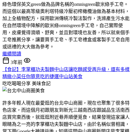
綠色環保英文green做為品牌名稱的omnisgreen歐米綠手工皂。
而這個以最高等級奧利塔特級冷壓初榨橄欖油做為基本材料，
加上全植物配方，採用歐洲傳統冷製法製作，洗滌產生污水能
在自然環境中降解的歐米綠omnisgreen手工皂，自己實際使
用，皮膚覺得滑順、舒爽，並且對環境也友善，所以就來個手
工皂推薦分享，讓要買手工皂、手工皂禮盒或客製手工皂自用
或送禮的大大做為參考。
繼續閱讀
3年前
【食記】李掌櫃功夫製麵中山店讓吃麵感受再升級，還有多樣
精緻小菜任你隨意吃的捷運中山站美食
吃吃喝喝分享
美味食記
許多年輕人現在最愛逛的台北中山商圈，現在也聚集了很多特
色店家，而這個月初跟朋友到新光三越南西店跟誠品生活南西
店買完東西後，就逛逛附近巷弄順便覓食，結果發現這家讓人
眼睛為之一亮的李掌櫃功夫製麵中山店，由於名稱似曾相識，
當下跟Google大神請益後，知道這間中山商圈新開店是李掌櫃