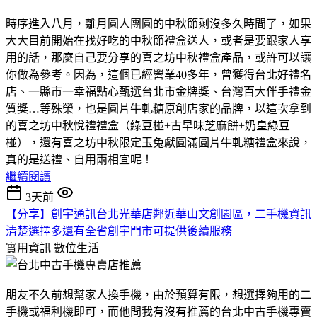
時序進入八月，離月圓人團圓的中秋節剩沒多久時間了，如果
大大目前開始在找好吃的中秋節禮盒送人，或者是要跟家人享
用的話，那麼自己要分享的喜之坊中秋禮盒產品，或許可以讓
你做為參考。因為，這個已經營業40多年，曾獲得台北好禮名
店、一縣市一幸福點心甄選台北市金牌獎、台灣百大伴手禮金
質獎…等殊榮，也是圓片牛軋糖原創店家的品牌，以這次拿到
的喜之坊中秋悅禮禮盒（綠豆椪+古早味芝麻餅+奶皇綠豆
椪），還有喜之坊中秋限定玉兔獻圓滿圓片牛軋糖禮盒來說，
真的是送禮、自用兩相宜呢！
繼續閱讀
3天前
【分享】創宇通訊台北光華店鄰近華山文創園區，二手機資訊
清楚選擇多還有全省創宇門市可提供後續服務
實用資訊
數位生活
朋友不久前想幫家人換手機，由於預算有限，想選擇夠用的二
手機或福利機即可，而他問我有沒有推薦的台北中古手機專賣