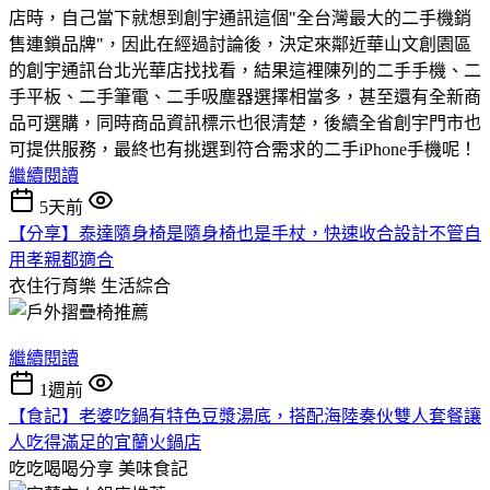
店時，自己當下就想到創宇通訊這個"全台灣最大的二手機銷
售連鎖品牌"，因此在經過討論後，決定來鄰近華山文創園區
的創宇通訊台北光華店找找看，結果這裡陳列的二手手機、二
手平板、二手筆電、二手吸塵器選擇相當多，甚至還有全新商
品可選購，同時商品資訊標示也很清楚，後續全省創宇門市也
可提供服務，最終也有挑選到符合需求的二手iPhone手機呢！
繼續閱讀
5天前
【分享】泰達隨身椅是隨身椅也是手杖，快速收合設計不管自
用孝親都適合
衣住行育樂
生活綜合
繼續閱讀
1週前
【食記】老婆吃鍋有特色豆漿湯底，搭配海陸奏伙雙人套餐讓
人吃得滿足的宜蘭火鍋店
吃吃喝喝分享
美味食記