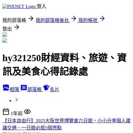
登入
我的部落格
我的部落格後台
我的帳號
登出
hy321250財經資料、旅遊、資
訊及美食心得記錄處
相簿
部落格
名片
1年前
【日本自由行】2025大阪世界博覽會六日遊，小小分享個人建
議交通、一日遊必逛5個亮點