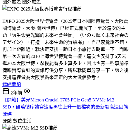
國外旅遊
國外旅遊
EXPO 2025大阪世界博覽會（2025年日本國際博覽會、大阪萬
國博覽會、大阪·關西世博）已經正式開展了，至於這次的主
題「讓生命更光輝的未來社會藍圖」（いのち輝く未来社会の
デザイン），打造「未來生命的實驗場」，自己感覺還不錯，
再加上距離近，就決定安排一趟日本小旅行去朝聖一下，而跟
第一次去看的2010上海世界博覽會一樣，這次也安排了6天去
逛2025大阪世博，然後能看多少算多少，因此也有一些事前準
備跟實際看到的資訊可供分享，所以就簡單分享一下，讓之後
安排這裡做為大阪景點來走走的大大做個參考。
繼續閱讀
2年前
【開箱】美光Micron Crucial T705 PCle Gen5 NVMe M.2
SSD，破萬循序讀寫速度再往上升一個檔次的最新超高速固態
硬碟
硬體
數位生活