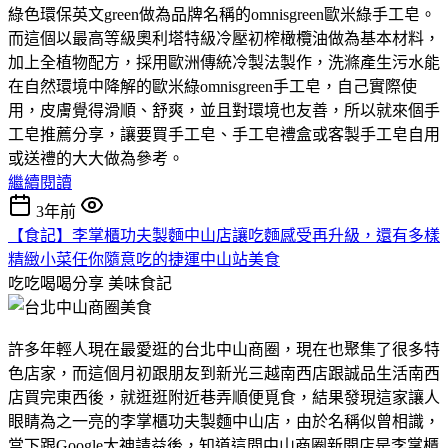
綠色環保英文green做為品牌名稱的omnisgreen歐米綠手工皂。
而這個以最高等級奧利塔特級冷壓初榨橄欖油做為基本材料，
加上全植物配方，採用歐洲傳統冷製法製作，洗滌產生污水能
在自然環境中降解的歐米綠omnisgreen手工皂，自己實際使
用，皮膚覺得滑順、舒爽，並且對環境也友善，所以就來個手
工皂推薦分享，讓要買手工皂、手工皂禮盒或客製手工皂自用
或送禮的大大做為參考。
繼續閱讀
3年前
【食記】李掌櫃功夫製麵中山店讓吃麵感受再升級，還有多樣
精緻小菜任你隨意吃的捷運中山站美食
吃吃喝喝分享
美味食記
許多年輕人現在最愛逛的台北中山商圈，現在也聚集了很多特
色店家，而這個月初跟朋友到新光三越南西店跟誠品生活南西
店買完東西後，就逛逛附近巷弄順便覓食，結果發現這家讓人
眼睛為之一亮的李掌櫃功夫製麵中山店，由於名稱似曾相識，
當下跟Google大神請益後，知道這間中山商圈新開店是李掌櫃