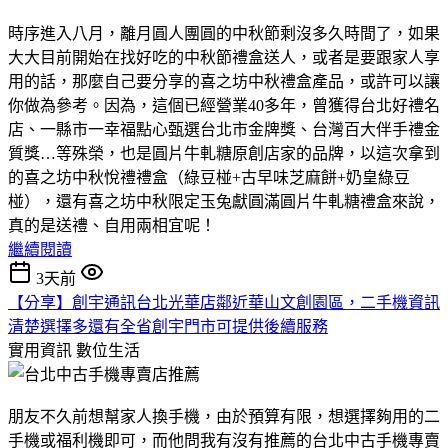
時序進入八月，離月圓人團圓的中秋節剩沒多久時間了，如果
大大目前開始在找好吃的中秋節禮盒送人，或者是要跟家人享
用的話，那麼自己要分享的喜之坊中秋禮盒產品，或許可以讓
你做為參考。因為，這個已經營業40多年，曾獲得台北好禮名
店、一縣市一幸福點心甄選台北市金牌獎、台灣百大伴手禮金
質獎…等殊榮，也是圓片牛軋糖原創店家的品牌，以這次拿到
的喜之坊中秋悅禮禮盒（綠豆椪+古早味芝麻餅+奶皇綠豆
椪），還有喜之坊中秋限定玉兔獻圓滿圓片牛軋糖禮盒來說，
真的是送禮、自用兩相宜呢！
繼續閱讀
3天前
【分享】創宇通訊台北光華店鄰近華山文創園區，二手機資訊
清楚選擇多還有全省創宇門市可提供後續服務
實用資訊
數位生活
朋友不久前想幫家人換手機，由於預算有限，想選擇夠用的二
手機或福利機即可，而他問我有沒有推薦的台北中古手機專賣