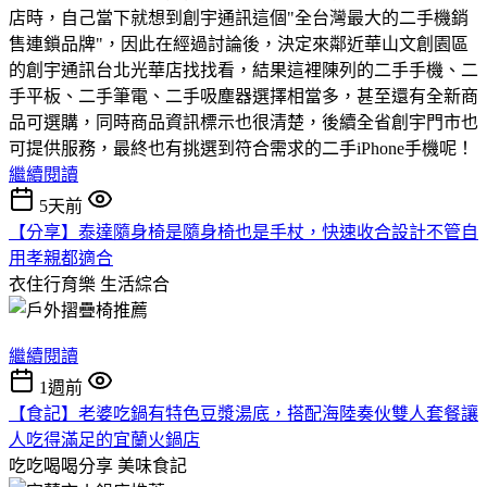
店時，自己當下就想到創宇通訊這個"全台灣最大的二手機銷
售連鎖品牌"，因此在經過討論後，決定來鄰近華山文創園區
的創宇通訊台北光華店找找看，結果這裡陳列的二手手機、二
手平板、二手筆電、二手吸塵器選擇相當多，甚至還有全新商
品可選購，同時商品資訊標示也很清楚，後續全省創宇門市也
可提供服務，最終也有挑選到符合需求的二手iPhone手機呢！
繼續閱讀
5天前
【分享】泰達隨身椅是隨身椅也是手杖，快速收合設計不管自
用孝親都適合
衣住行育樂
生活綜合
繼續閱讀
1週前
【食記】老婆吃鍋有特色豆漿湯底，搭配海陸奏伙雙人套餐讓
人吃得滿足的宜蘭火鍋店
吃吃喝喝分享
美味食記