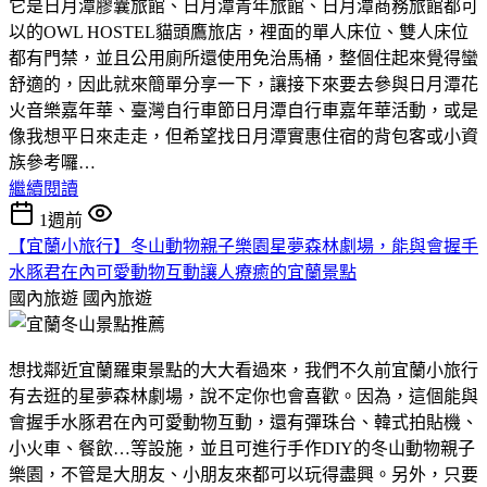
它是日月潭膠囊旅館、日月潭青年旅館、日月潭商務旅館都可
以的OWL HOSTEL貓頭鷹旅店，裡面的單人床位、雙人床位
都有門禁，並且公用廁所還使用免治馬桶，整個住起來覺得蠻
舒適的，因此就來簡單分享一下，讓接下來要去參與日月潭花
火音樂嘉年華、臺灣自行車節日月潭自行車嘉年華活動，或是
像我想平日來走走，但希望找日月潭實惠住宿的背包客或小資
族參考囉…
繼續閱讀
1週前
【宜蘭小旅行】冬山動物親子樂園星夢森林劇場，能與會握手
水豚君在內可愛動物互動讓人療癒的宜蘭景點
國內旅遊
國內旅遊
想找鄰近宜蘭羅東景點的大大看過來，我們不久前宜蘭小旅行
有去逛的星夢森林劇場，說不定你也會喜歡。因為，這個能與
會握手水豚君在內可愛動物互動，還有彈珠台、韓式拍貼機、
小火車、餐飲…等設施，並且可進行手作DIY的冬山動物親子
樂園，不管是大朋友、小朋友來都可以玩得盡興。另外，只要