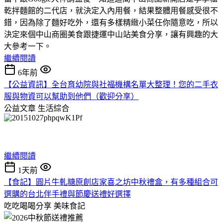
乾拌麵館的二代店，就決定入內用餐，結果整體用餐感受很不
錯，因為除了麵好吃外，還有多樣精緻小菜任你隨意吃，所以
決定來個中山商圈美食跟捷運中山站美食分享，讓有興趣的大
大參考一下。
繼續閱讀
6年前
【公益資訊】全台育幼院與社福機構名單大整理！您的二手衣
服與物資可以幫助到他們（歡迎分享）
公益文章
生活綜合
繼續閱讀
1天前
【食記】圓片牛軋糖原創店家喜之坊中秋禮盒，有多種組合可
選購的台北伴手禮與節慶送禮好選擇
吃吃喝喝分享
美味食記