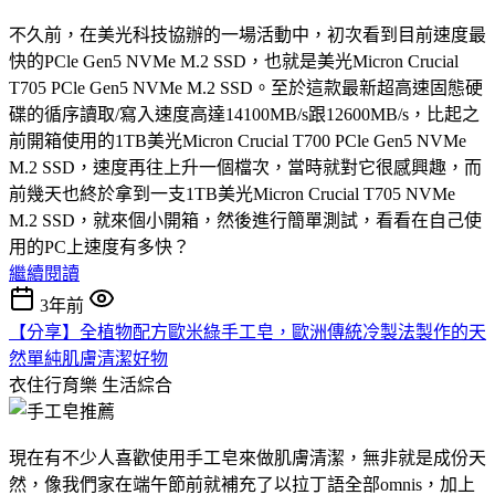
不久前，在美光科技協辦的一場活動中，初次看到目前速度最
快的PCle Gen5 NVMe M.2 SSD，也就是美光Micron Crucial
T705 PCle Gen5 NVMe M.2 SSD。至於這款最新超高速固態硬
碟的循序讀取/寫入速度高達14100MB/s跟12600MB/s，比起之
前開箱使用的1TB美光Micron Crucial T700 PCle Gen5 NVMe
M.2 SSD，速度再往上升一個檔次，當時就對它很感興趣，而
前幾天也終於拿到一支1TB美光Micron Crucial T705 NVMe
M.2 SSD，就來個小開箱，然後進行簡單測試，看看在自己使
用的PC上速度有多快？
繼續閱讀
3年前
【分享】全植物配方歐米綠手工皂，歐洲傳統冷製法製作的天
然單純肌膚清潔好物
衣住行育樂
生活綜合
現在有不少人喜歡使用手工皂來做肌膚清潔，無非就是成份天
然，像我們家在端午節前就補充了以拉丁語全部omnis，加上