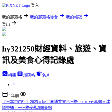
登入
我的部落格
我的部落格後台
我的帳號
登出
hy321250財經資料、旅遊、資
訊及美食心得記錄處
相簿
部落格
名片
1年前
【日本自由行】2025大阪世界博覽會六日遊，小小分享個人建
議交通、一日遊必逛5個亮點