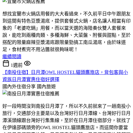
想找宜蘭市火鍋店用餐的大大看過來，不久前平日中午跟朋友
到這間有特色豆漿湯底，提供套餐式火鍋，店名讓人相當有印
象的「老婆吃鍋」用餐，而以當天選的海陸奏伙雙人套餐來
說，能吃到兩種肉類、多種海鮮、大菜盤、附餐與甜點，至於
搭配的限量麻辣豆漿湯底跟限量勁搞工南瓜湯底，由於味道
足，食材煮完不用沾醬就很夠味呢！
繼續閱讀
1週前
【南投住宿】日月潭OWL HOSTEL貓頭鷹旅店，背包客與小
資族日月潭實惠住宿好選擇
國內外住宿分享
國內旅遊
好一段時間沒到南投日月潭了，所以不久前就來了一趟南投小
旅行，交通部分主要是以及台灣好行日月潭線、台灣好行日月
潭溪頭線跟台灣好行集集線，至於在日月潭住宿部分，就找了
在伊達邵碼頭旁的OWL HOSTEL貓頭鷹旅店。而這間你要當