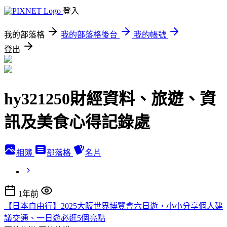
登入
我的部落格
我的部落格後台
我的帳號
登出
hy321250財經資料、旅遊、資
訊及美食心得記錄處
相簿
部落格
名片
1年前
【日本自由行】2025大阪世界博覽會六日遊，小小分享個人建
議交通、一日遊必逛5個亮點