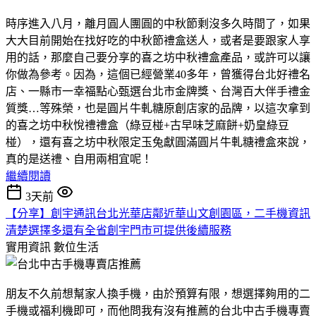
時序進入八月，離月圓人團圓的中秋節剩沒多久時間了，如果
大大目前開始在找好吃的中秋節禮盒送人，或者是要跟家人享
用的話，那麼自己要分享的喜之坊中秋禮盒產品，或許可以讓
你做為參考。因為，這個已經營業40多年，曾獲得台北好禮名
店、一縣市一幸福點心甄選台北市金牌獎、台灣百大伴手禮金
質獎…等殊榮，也是圓片牛軋糖原創店家的品牌，以這次拿到
的喜之坊中秋悅禮禮盒（綠豆椪+古早味芝麻餅+奶皇綠豆
椪），還有喜之坊中秋限定玉兔獻圓滿圓片牛軋糖禮盒來說，
真的是送禮、自用兩相宜呢！
繼續閱讀
3天前
【分享】創宇通訊台北光華店鄰近華山文創園區，二手機資訊
清楚選擇多還有全省創宇門市可提供後續服務
實用資訊
數位生活
朋友不久前想幫家人換手機，由於預算有限，想選擇夠用的二
手機或福利機即可，而他問我有沒有推薦的台北中古手機專賣