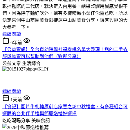
乾拌麵館的二代店，就決定入內用餐，結果整體用餐感受很不
錯，因為除了麵好吃外，還有多樣精緻小菜任你隨意吃，所以
決定來個中山商圈美食跟捷運中山站美食分享，讓有興趣的大
大參考一下。
繼續閱讀
6年前
【公益資訊】全台育幼院與社福機構名單大整理！您的二手衣
服與物資可以幫助到他們（歡迎分享）
公益文章
生活綜合
繼續閱讀
1天前
【食記】圓片牛軋糖原創店家喜之坊中秋禮盒，有多種組合可
選購的台北伴手禮與節慶送禮好選擇
吃吃喝喝分享
美味食記