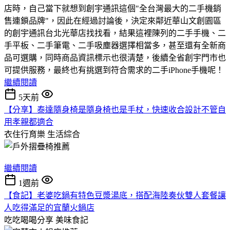
店時，自己當下就想到創宇通訊這個"全台灣最大的二手機銷
售連鎖品牌"，因此在經過討論後，決定來鄰近華山文創園區
的創宇通訊台北光華店找找看，結果這裡陳列的二手手機、二
手平板、二手筆電、二手吸塵器選擇相當多，甚至還有全新商
品可選購，同時商品資訊標示也很清楚，後續全省創宇門市也
可提供服務，最終也有挑選到符合需求的二手iPhone手機呢！
繼續閱讀
5天前
【分享】泰達隨身椅是隨身椅也是手杖，快速收合設計不管自
用孝親都適合
衣住行育樂
生活綜合
繼續閱讀
1週前
【食記】老婆吃鍋有特色豆漿湯底，搭配海陸奏伙雙人套餐讓
人吃得滿足的宜蘭火鍋店
吃吃喝喝分享
美味食記