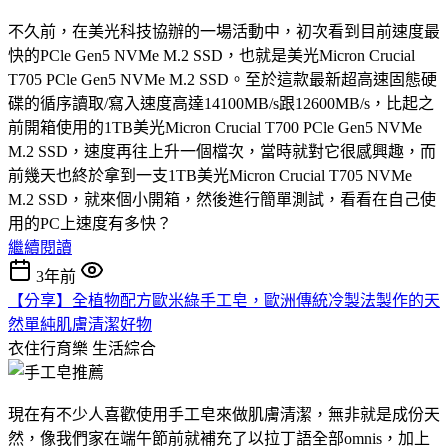
不久前，在美光科技協辦的一場活動中，初次看到目前速度最
快的PCle Gen5 NVMe M.2 SSD，也就是美光Micron Crucial
T705 PCle Gen5 NVMe M.2 SSD。至於這款最新超高速固態硬
碟的循序讀取/寫入速度高達14100MB/s跟12600MB/s，比起之
前開箱使用的1TB美光Micron Crucial T700 PCle Gen5 NVMe
M.2 SSD，速度再往上升一個檔次，當時就對它很感興趣，而
前幾天也終於拿到一支1TB美光Micron Crucial T705 NVMe
M.2 SSD，就來個小開箱，然後進行簡單測試，看看在自己使
用的PC上速度有多快？
繼續閱讀
3年前
【分享】全植物配方歐米綠手工皂，歐洲傳統冷製法製作的天
然單純肌膚清潔好物
衣住行育樂
生活綜合
現在有不少人喜歡使用手工皂來做肌膚清潔，無非就是成份天
然，像我們家在端午節前就補充了以拉丁語全部omnis，加上