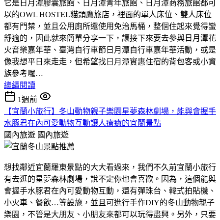
它是日月潭膠囊旅館、日月潭青年旅館、日月潭商務旅館都可
以的OWL HOSTEL貓頭鷹旅店，裡面的單人床位、雙人床位
都有門禁，並且公用廁所還使用免治馬桶，整個住起來覺得蠻
舒適的，因此就來簡單分享一下，讓接下來要去參與日月潭花
火音樂嘉年華、臺灣自行車節日月潭自行車嘉年華活動，或是
像我想平日來走走，但希望找日月潭實惠住宿的背包客或小資
族參考囉…
繼續閱讀
1週前
【宜蘭小旅行】冬山動物親子樂園星夢森林劇場，能與會握手
水豚君在內可愛動物互動讓人療癒的宜蘭景點
國內旅遊
國內旅遊
想找鄰近宜蘭羅東景點的大大看過來，我們不久前宜蘭小旅行
有去逛的星夢森林劇場，說不定你也會喜歡。因為，這個能與
會握手水豚君在內可愛動物互動，還有彈珠台、韓式拍貼機、
小火車、餐飲…等設施，並且可進行手作DIY的冬山動物親子
樂園，不管是大朋友、小朋友來都可以玩得盡興。另外，只要