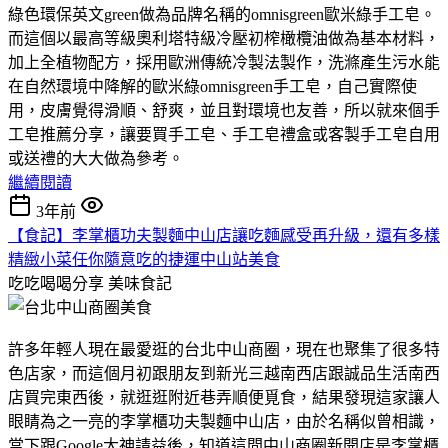
綠色環保英文green做為品牌名稱的omnisgreen歐米綠手工皂。
而這個以最高等級奧利塔特級冷壓初榨橄欖油做為基本材料，
加上全植物配方，採用歐洲傳統冷製法製作，洗滌產生污水能
在自然環境中降解的歐米綠omnisgreen手工皂，自己實際使
用，皮膚覺得滑順、舒爽，並且對環境也友善，所以就來個手
工皂推薦分享，讓要買手工皂、手工皂禮盒或客製手工皂自用
或送禮的大大做為參考。
繼續閱讀
3年前
【食記】李掌櫃功夫製麵中山店讓吃麵感受再升級，還有多樣
精緻小菜任你隨意吃的捷運中山站美食
吃吃喝喝分享
美味食記
許多年輕人現在最愛逛的台北中山商圈，現在也聚集了很多特
色店家，而這個月初跟朋友到新光三越南西店跟誠品生活南西
店買完東西後，就逛逛附近巷弄順便覓食，結果發現這家讓人
眼睛為之一亮的李掌櫃功夫製麵中山店，由於名稱似曾相識，
當下跟Google大神請益後，知道這間中山商圈新開店是李掌櫃