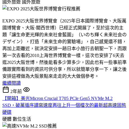
國外旅遊
國外旅遊
EXPO 2025大阪世界博覽會（2025年日本國際博覽會、大阪萬
國博覽會、大阪·關西世博）已經正式開展了，至於這次的主
題「讓生命更光輝的未來社會藍圖」（いのち輝く未来社会の
デザイン），打造「未來生命的實驗場」，自己感覺還不錯，
再加上距離近，就決定安排一趟日本小旅行去朝聖一下，而跟
第一次去看的2010上海世界博覽會一樣，這次也安排了6天去
逛2025大阪世博，然後能看多少算多少，因此也有一些事前準
備跟實際看到的資訊可供分享，所以就簡單分享一下，讓之後
安排這裡做為大阪景點來走走的大大做個參考。
繼續閱讀
2年前
【開箱】美光Micron Crucial T705 PCle Gen5 NVMe M.2
SSD，破萬循序讀寫速度再往上升一個檔次的最新超高速固態
硬碟
硬體
數位生活