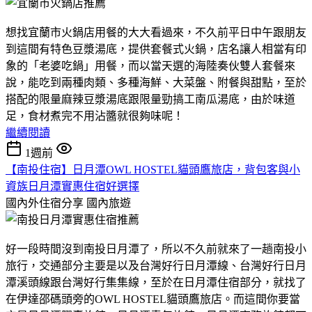
想找宜蘭市火鍋店用餐的大大看過來，不久前平日中午跟朋友
到這間有特色豆漿湯底，提供套餐式火鍋，店名讓人相當有印
象的「老婆吃鍋」用餐，而以當天選的海陸奏伙雙人套餐來
說，能吃到兩種肉類、多種海鮮、大菜盤、附餐與甜點，至於
搭配的限量麻辣豆漿湯底跟限量勁搞工南瓜湯底，由於味道
足，食材煮完不用沾醬就很夠味呢！
繼續閱讀
1週前
【南投住宿】日月潭OWL HOSTEL貓頭鷹旅店，背包客與小
資族日月潭實惠住宿好選擇
國內外住宿分享
國內旅遊
好一段時間沒到南投日月潭了，所以不久前就來了一趟南投小
旅行，交通部分主要是以及台灣好行日月潭線、台灣好行日月
潭溪頭線跟台灣好行集集線，至於在日月潭住宿部分，就找了
在伊達邵碼頭旁的OWL HOSTEL貓頭鷹旅店。而這間你要當