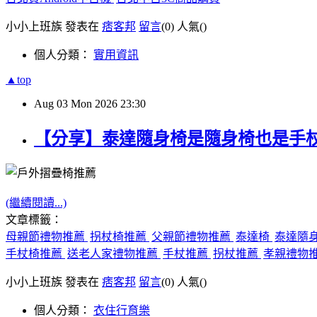
小小上班族 發表在
痞客邦
留言
(0)
人氣(
)
個人分類：
實用資訊
▲top
Aug
03
Mon
2026
23:30
【分享】泰達隨身椅是隨身椅也是手
(繼續閱讀...)
文章標籤：
母親節禮物推薦
拐杖椅推薦
父親節禮物推薦
泰達椅
泰達隨
手杖椅推薦
送老人家禮物推薦
手杖推薦
拐杖推薦
孝親禮物
小小上班族 發表在
痞客邦
留言
(0)
人氣(
)
個人分類：
衣住行育樂