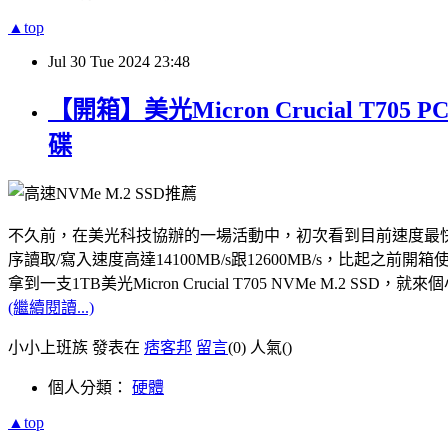
▲top
Jul
30
Tue
2024
23:48
【開箱】美光Micron Crucial T7
碟
不久前，在美光科技協辦的一場活動中，初次看到目前速度最快的PCle Gen5
序讀取/寫入速度高達14100MB/s跟12600MB/s，比起之前開箱使用
拿到一支1TB美光Micron Crucial T705 NVMe M.
(繼續閱讀...)
小小上班族 發表在
痞客邦
留言
(0)
人氣(
)
個人分類：
硬體
▲top