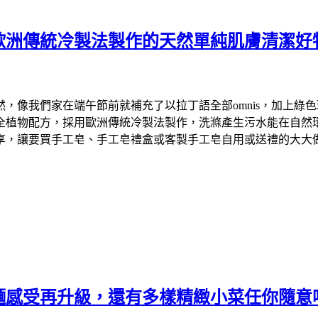
歐洲傳統冷製法製作的天然單純肌膚清潔好
們家在端午節前就補充了以拉丁語全部omnis，加上綠色環保英文
物配方，採用歐洲傳統冷製法製作，洗滌產生污水能在自然環境中降
享，讓要買手工皂、手工皂禮盒或客製手工皂自用或送禮的大大
麵感受再升級，還有多樣精緻小菜任你隨意