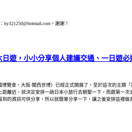
1250@hotmail.com，謝謝！
會六日遊，小小分享個人建議交通、一日遊必
、大阪萬國博覽會、大阪·關西世博）已經正式開展了，至於這次的主
離近，就決定安排一趟日本小旅行去朝聖一下，而跟第一次去看的
看到的資訊可供分享，所以就簡單分享一下，讓之後安排這裡做