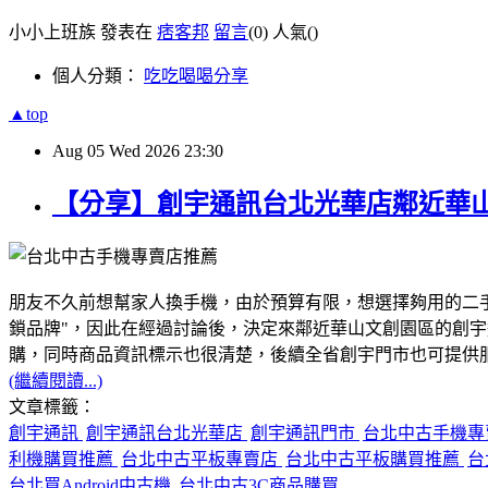
小小上班族 發表在
痞客邦
留言
(0)
人氣(
)
個人分類：
吃吃喝喝分享
▲top
Aug
05
Wed
2026
23:30
【分享】創宇通訊台北光華店鄰近華
朋友不久前想幫家人換手機，由於預算有限，想選擇夠用的二
鎖品牌"，因此在經過討論後，決定來鄰近華山文創園區的創
購，同時商品資訊標示也很清楚，後續全省創宇門市也可提供服務
(繼續閱讀...)
文章標籤：
創宇通訊
創宇通訊台北光華店
創宇通訊門市
台北中古手機
利機購買推薦
台北中古平板專賣店
台北中古平板購買推薦
台
台北買Android中古機
台北中古3C商品購買