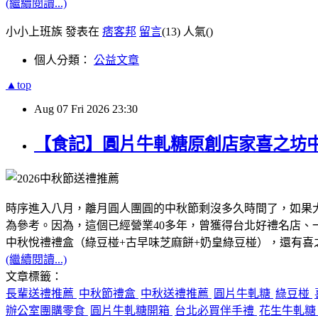
(繼續閱讀...)
小小上班族 發表在
痞客邦
留言
(13)
人氣(
)
個人分類：
公益文章
▲top
Aug
07
Fri
2026
23:30
【食記】圓片牛軋糖原創店家喜之坊
時序進入八月，離月圓人團圓的中秋節剩沒多久時間了，如果
為參考。因為，這個已經營業40多年，曾獲得台北好禮名店
中秋悅禮禮盒（綠豆椪+古早味芝麻餅+奶皇綠豆椪），還有
(繼續閱讀...)
文章標籤：
長輩送禮推薦
中秋節禮盒
中秋送禮推薦
圓片牛軋糖
綠豆椪
辦公室團購零食
圓片牛軋糖開箱
台北必買伴手禮
花生牛軋