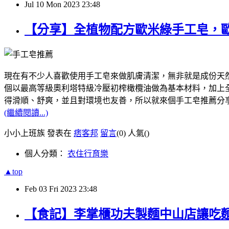
Jul
10
Mon
2023
23:48
【分享】全植物配方歐米綠手工皂，
現在有不少人喜歡使用手工皂來做肌膚清潔，無非就是成份天然，像我
個以最高等級奧利塔特級冷壓初榨橄欖油做為基本材料，加上全植
得滑順、舒爽，並且對環境也友善，所以就來個手工皂推薦分
(繼續閱讀...)
小小上班族 發表在
痞客邦
留言
(0)
人氣(
)
個人分類：
衣住行育樂
▲top
Feb
03
Fri
2023
23:48
【食記】李掌櫃功夫製麵中山店讓吃