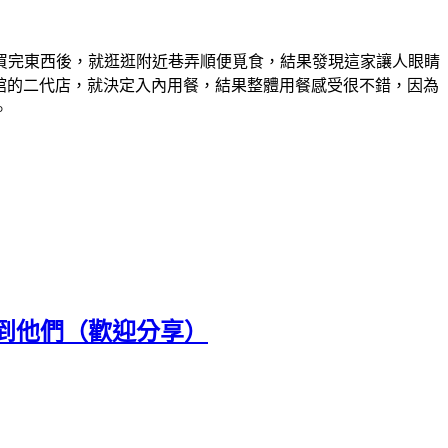
買完東西後，就逛逛附近巷弄順便覓食，結果發現這家讓人眼睛
麵館的二代店，就決定入內用餐，結果整體用餐感受很不錯，因為
。
到他們（歡迎分享）