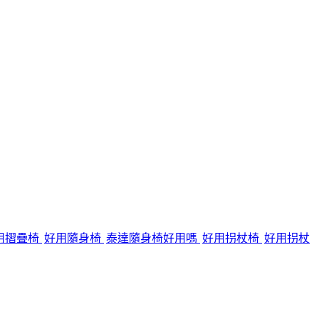
用摺疊椅
好用隨身椅
泰達隨身椅好用嗎
好用拐杖椅
好用拐杖