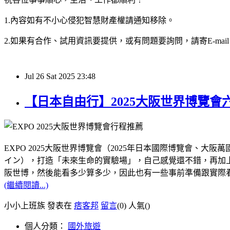
1.內容如有不小心侵犯智慧財產權請通知移除。
2.如果有合作、試用資訊要提供，或有問題要詢問，請寄E-mail：hy32
Jul
26
Sat
2025
23:48
【日本自由行】2025大阪世界博覽
EXPO 2025大阪世界博覽會（2025年日本國際博覽會
イン），打造「未來生命的實驗場」，自己感覺還不錯，再加上距
阪世博，然後能看多少算多少，因此也有一些事前準備跟實際
(繼續閱讀...)
小小上班族 發表在
痞客邦
留言
(0)
人氣(
)
個人分類：
國外旅遊