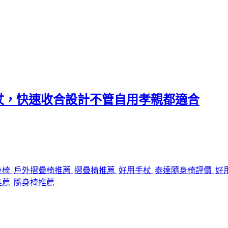
杖，快速收合設計不管自用孝親都適合
身椅
戶外摺疊椅推薦
摺疊椅推薦
好用手杖
泰達隨身椅評價
好
推薦
隨身椅推薦