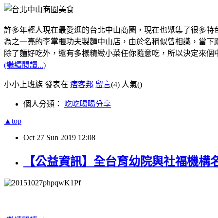
許多年輕人現在最愛逛的台北中山商圈，現在也聚集了很多特
為之一亮的李掌櫃功夫製麵中山店，由於名稱似曾相識，當下跟
除了麵好吃外，還有多樣精緻小菜任你隨意吃，所以決定來個
(繼續閱讀...)
小小上班族 發表在
痞客邦
留言
(4)
人氣(
)
個人分類：
吃吃喝喝分享
▲top
Oct
27
Sun
2019
12:08
【公益資訊】全台育幼院與社福機構