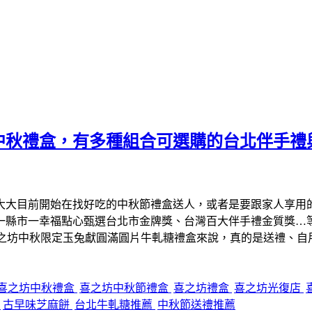
中秋禮盒，有多種組合可選購的台北伴手禮
大大目前開始在找好吃的中秋節禮盒送人，或者是要跟家人享用
、一縣市一幸福點心甄選台北市金牌獎、台灣百大伴手禮金質獎…
喜之坊中秋限定玉兔獻圓滿圓片牛軋糖禮盒來說，真的是送禮、自
喜之坊中秋禮盒
喜之坊中秋節禮盒
喜之坊禮盒
喜之坊光復店
糖
古早味芝麻餅
台北牛軋糖推薦
中秋節送禮推薦