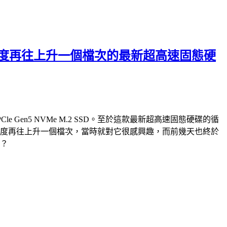
破萬循序讀寫速度再往上升一個檔次的最新超高速固態硬
PCle Gen5 NVMe M.2 SSD。至於這款最新超高速固態硬碟的循
e M.2 SSD，速度再往上升一個檔次，當時就對它很感興趣，而前幾天也終於
快？