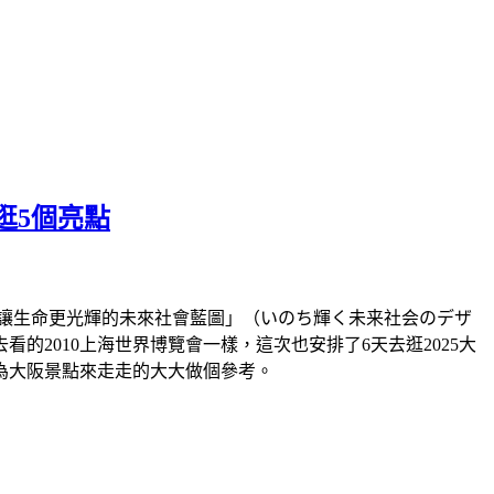
逛5個亮點
題「讓生命更光輝的未來社會藍圖」（いのち輝く未来社会のデザ
2010上海世界博覽會一樣，這次也安排了6天去逛2025大
為大阪景點來走走的大大做個參考。