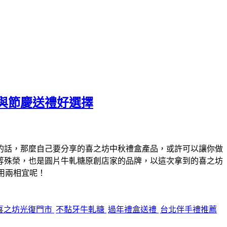
與節慶送禮好選擇
的話，那麼自己要分享的喜之坊中秋禮盒產品，或許可以讓你做
等殊榮，也是圓片牛軋糖原創店家的品牌，以這次拿到的喜之坊
用兩相宜呢！
喜之坊光復門市
不黏牙牛軋糖
過年禮盒送禮
台北伴手禮推薦