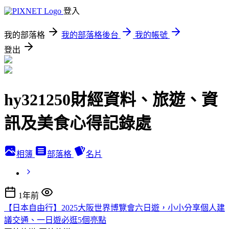
登入
我的部落格
我的部落格後台
我的帳號
登出
hy321250財經資料、旅遊、資
訊及美食心得記錄處
相簿
部落格
名片
1年前
【日本自由行】2025大阪世界博覽會六日遊，小小分享個人建
議交通、一日遊必逛5個亮點