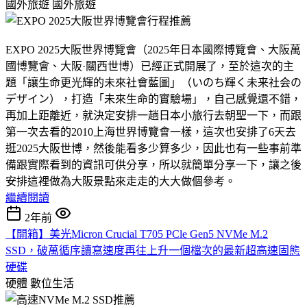
國外旅遊
國外旅遊
EXPO 2025大阪世界博覽會（2025年日本國際博覽會、大阪萬
國博覽會、大阪·關西世博）已經正式開展了，至於這次的主
題「讓生命更光輝的未來社會藍圖」（いのち輝く未来社会の
デザイン），打造「未來生命的實驗場」，自己感覺還不錯，
再加上距離近，就決定安排一趟日本小旅行去朝聖一下，而跟
第一次去看的2010上海世界博覽會一樣，這次也安排了6天去
逛2025大阪世博，然後能看多少算多少，因此也有一些事前準
備跟實際看到的資訊可供分享，所以就簡單分享一下，讓之後
安排這裡做為大阪景點來走走的大大做個參考。
繼續閱讀
2年前
【開箱】美光Micron Crucial T705 PCle Gen5 NVMe M.2
SSD，破萬循序讀寫速度再往上升一個檔次的最新超高速固態
硬碟
硬體
數位生活