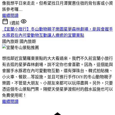
像我想平日來走走，但希望找日月潭實惠住宿的背包客或小資
族參考囉…
繼續閱讀
1週前
【宜蘭小旅行】冬山動物親子樂園星夢森林劇場，能與會握手
水豚君在內可愛動物互動讓人療癒的宜蘭景點
國內旅遊
國內旅遊
想找鄰近宜蘭羅東景點的大大看過來，我們不久前宜蘭小旅行
有去逛的星夢森林劇場，說不定你也會喜歡。因為，這個能與
會握手水豚君在內可愛動物互動，還有彈珠台、韓式拍貼機、
小火車、餐飲…等設施，並且可進行手作DIY的冬山動物親子
樂園，不管是大朋友、小朋友來都可以玩得盡興。另外，只要
憑這個冬山景點門票，隔壁天使星夢渡假村的戲水設施也可以
免費使用呢！
繼續閱讀