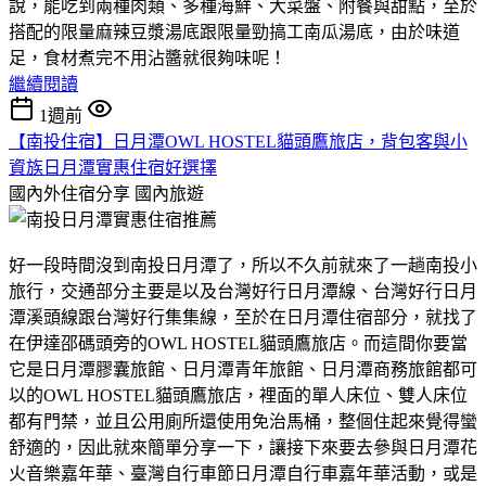
說，能吃到兩種肉類、多種海鮮、大菜盤、附餐與甜點，至於
搭配的限量麻辣豆漿湯底跟限量勁搞工南瓜湯底，由於味道
足，食材煮完不用沾醬就很夠味呢！
繼續閱讀
1週前
【南投住宿】日月潭OWL HOSTEL貓頭鷹旅店，背包客與小
資族日月潭實惠住宿好選擇
國內外住宿分享
國內旅遊
好一段時間沒到南投日月潭了，所以不久前就來了一趟南投小
旅行，交通部分主要是以及台灣好行日月潭線、台灣好行日月
潭溪頭線跟台灣好行集集線，至於在日月潭住宿部分，就找了
在伊達邵碼頭旁的OWL HOSTEL貓頭鷹旅店。而這間你要當
它是日月潭膠囊旅館、日月潭青年旅館、日月潭商務旅館都可
以的OWL HOSTEL貓頭鷹旅店，裡面的單人床位、雙人床位
都有門禁，並且公用廁所還使用免治馬桶，整個住起來覺得蠻
舒適的，因此就來簡單分享一下，讓接下來要去參與日月潭花
火音樂嘉年華、臺灣自行車節日月潭自行車嘉年華活動，或是