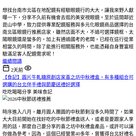
想找台南市北區在地配鏡有經驗眼鏡行的大大，讓我來野人獻
曝一下，分享不久前有機會去逛的美安視眼鏡。至於這間鄰近
崑山中學，致力提供專業配鏡服務與多元化眼鏡商品選擇的台
南北區眼鏡行推薦店家，雖然店面不大，不過可選擇鏡框、太
陽眼鏡還是蠻多的，加上有通過國考的老闆，已經在這行從業
相當久的時間，除了能進行相關服務外，也能憑藉自身豐富經
驗滿足客人配鏡需求呢！
繼續閱讀
2天前
【食記】圓片牛軋糖原創店家喜之坊中秋禮盒，有多種組合可
選購的台北伴手禮與節慶送禮好選擇
吃吃喝喝分享
美味食記
時序進入八月，離月圓人團圓的中秋節剩沒多久時間了，如果
大大目前開始在找好吃的中秋節禮盒送人，或者是要跟家人享
用的話，那麼自己要分享的喜之坊中秋禮盒產品，或許可以讓
你做為參考。因為，這個已經營業40多年，曾獲得台北好禮名