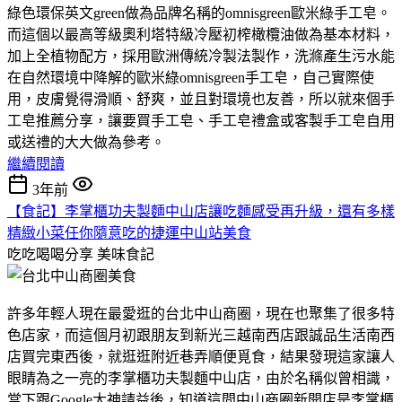
綠色環保英文green做為品牌名稱的omnisgreen歐米綠手工皂。
而這個以最高等級奧利塔特級冷壓初榨橄欖油做為基本材料，
加上全植物配方，採用歐洲傳統冷製法製作，洗滌產生污水能
在自然環境中降解的歐米綠omnisgreen手工皂，自己實際使
用，皮膚覺得滑順、舒爽，並且對環境也友善，所以就來個手
工皂推薦分享，讓要買手工皂、手工皂禮盒或客製手工皂自用
或送禮的大大做為參考。
繼續閱讀
3年前
【食記】李掌櫃功夫製麵中山店讓吃麵感受再升級，還有多樣
精緻小菜任你隨意吃的捷運中山站美食
吃吃喝喝分享
美味食記
許多年輕人現在最愛逛的台北中山商圈，現在也聚集了很多特
色店家，而這個月初跟朋友到新光三越南西店跟誠品生活南西
店買完東西後，就逛逛附近巷弄順便覓食，結果發現這家讓人
眼睛為之一亮的李掌櫃功夫製麵中山店，由於名稱似曾相識，
當下跟Google大神請益後，知道這間中山商圈新開店是李掌櫃