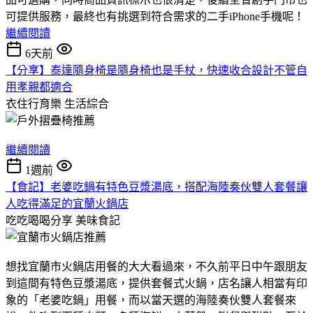
可提供服務，最終也有挑選到符合需求的二手iPhone手機呢！
繼續閱讀
6天前
【分享】泰達隨身椅是隨身椅也是手杖，快速收合設計不管自
用孝親都適合
衣住行育樂
生活綜合
繼續閱讀
1週前
【食記】老婆吃鍋有特色豆漿湯底，搭配海陸奏伙雙人套餐讓
人吃得滿足的宜蘭火鍋店
吃吃喝喝分享
美味食記
想找宜蘭市火鍋店用餐的大大看過來，不久前平日中午跟朋友
到這間有特色豆漿湯底，提供套餐式火鍋，店名讓人相當有印
象的「老婆吃鍋」用餐，而以當天選的海陸奏伙雙人套餐來