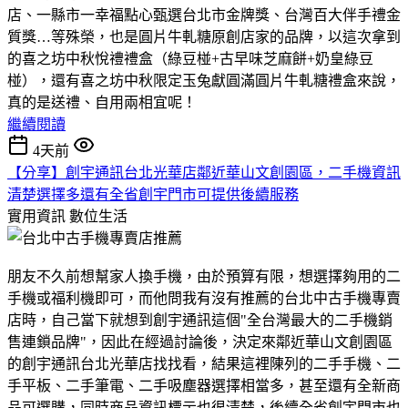
店、一縣市一幸福點心甄選台北市金牌獎、台灣百大伴手禮金
質獎…等殊榮，也是圓片牛軋糖原創店家的品牌，以這次拿到
的喜之坊中秋悅禮禮盒（綠豆椪+古早味芝麻餅+奶皇綠豆
椪），還有喜之坊中秋限定玉兔獻圓滿圓片牛軋糖禮盒來說，
真的是送禮、自用兩相宜呢！
繼續閱讀
4天前
【分享】創宇通訊台北光華店鄰近華山文創園區，二手機資訊
清楚選擇多還有全省創宇門市可提供後續服務
實用資訊
數位生活
朋友不久前想幫家人換手機，由於預算有限，想選擇夠用的二
手機或福利機即可，而他問我有沒有推薦的台北中古手機專賣
店時，自己當下就想到創宇通訊這個"全台灣最大的二手機銷
售連鎖品牌"，因此在經過討論後，決定來鄰近華山文創園區
的創宇通訊台北光華店找找看，結果這裡陳列的二手手機、二
手平板、二手筆電、二手吸塵器選擇相當多，甚至還有全新商
品可選購，同時商品資訊標示也很清楚，後續全省創宇門市也