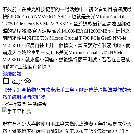
不久前，在美光科技協辦的一場活動中，初次看到目前速度最
快的PCle Gen5 NVMe M.2 SSD，也就是美光Micron Crucial
T705 PCle Gen5 NVMe M.2 SSD。至於這款最新超高速固態硬
碟的循序讀取/寫入速度高達14100MB/s跟12600MB/s，比起之
前開箱使用的1TB美光Micron Crucial T700 PCle Gen5 NVMe
M.2 SSD，速度再往上升一個檔次，當時就對它很感興趣，而
前幾天也終於拿到一支1TB美光Micron Crucial T705 NVMe
M.2 SSD，就來個小開箱，然後進行簡單測試，看看在自己使
用的PC上速度有多快？
繼續閱讀
3年前
【分享】全植物配方歐米綠手工皂，歐洲傳統冷製法製作的天
然單純肌膚清潔好物
衣住行育樂
生活綜合
現在有不少人喜歡使用手工皂來做肌膚清潔，無非就是成份天
然，像我們家在端午節前就補充了以拉丁語全部omnis，加上