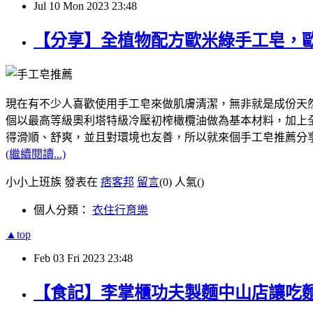
Jul
10
Mon
2023
23:48
【分享】全植物配方歐米綠手工皂，
現在有不少人喜歡使用手工皂來做肌膚清潔，無非就是成份天然，像我
個以最高等級奧利塔特級冷壓初榨橄欖油做為基本材料，加上全植
得滑順、舒爽，並且對環境也友善，所以就來個手工皂推薦分
(繼續閱讀...)
小小上班族 發表在
痞客邦
留言
(0)
人氣(
)
個人分類：
衣住行育樂
▲top
Feb
03
Fri
2023
23:48
【食記】李掌櫃功夫製麵中山店讓吃