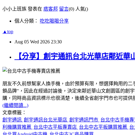
小小上班族 發表在
痞客邦
留言
(0)
人氣(
)
個人分類：
吃吃喝喝分享
▲top
Aug
05
Wed
2026
23:30
【分享】創宇通訊台北光華店鄰近華
朋友不久前想幫家人換手機，由於預算有限，想選擇夠用的二
鎖品牌"，因此在經過討論後，決定來鄰近華山文創園區的創
購，同時商品資訊標示也很清楚，後續全省創宇門市也可提供服務
(繼續閱讀...)
文章標籤：
創宇通訊
創宇通訊台北光華店
創宇通訊門市
台北中古手機
利機購買推薦
台北中古平板專賣店
台北中古平板購買推薦
台
台北買Android中古機
台北中古3C商品購買