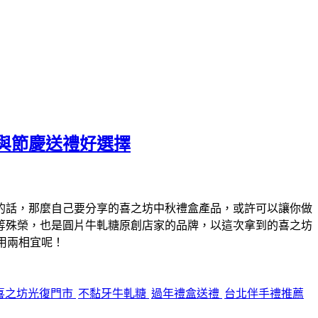
與節慶送禮好選擇
的話，那麼自己要分享的喜之坊中秋禮盒產品，或許可以讓你做
等殊榮，也是圓片牛軋糖原創店家的品牌，以這次拿到的喜之坊
用兩相宜呢！
喜之坊光復門市
不黏牙牛軋糖
過年禮盒送禮
台北伴手禮推薦