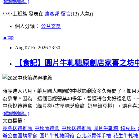
(繼續閱讀...)
小小上班族 發表在
痞客邦
留言
(13)
人氣(
)
個人分類：
公益文章
▲top
Aug
07
Fri
2026
23:30
【食記】圓片牛軋糖原創店家喜之坊
時序進入八月，離月圓人團圓的中秋節剩沒多久時間了，如果
為參考。因為，這個已經營業40多年，曾獲得台北好禮名店
中秋悅禮禮盒（綠豆椪+古早味芝麻餅+奶皇綠豆椪），還有
(繼續閱讀...)
文章標籤：
長輩送禮推薦
中秋節禮盒
中秋送禮推薦
圓片牛軋糖
綠豆椪
辦公室團購零食
圓片牛軋糖開箱
台北必買伴手禮
花生牛軋