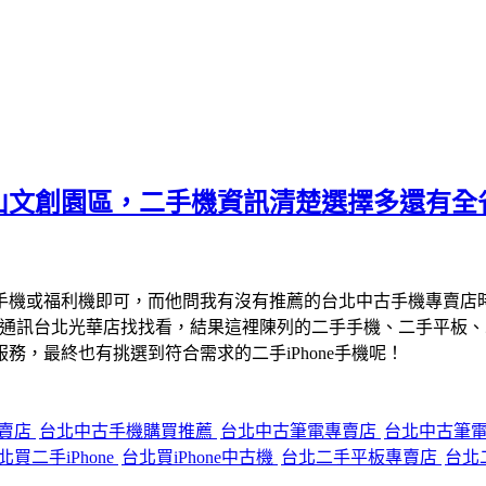
山文創園區，二手機資訊清楚選擇多還有全
手機或福利機即可，而他問我有沒有推薦的台北中古手機專賣店
宇通訊台北光華店找找看，結果這裡陳列的二手手機、二手平板
，最終也有挑選到符合需求的二手iPhone手機呢！
專賣店
台北中古手機購買推薦
台北中古筆電專賣店
台北中古筆
北買二手iPhone
台北買iPhone中古機
台北二手平板專賣店
台北