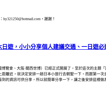
1250@hotmail.com，謝謝！
會六日遊，小小分享個人建議交通、一日遊必
、大阪萬國博覽會、大阪·關西世博）已經正式開展了，至於這次的主
離近，就決定安排一趟日本小旅行去朝聖一下，而跟第一次去看的
看到的資訊可供分享，所以就簡單分享一下，讓之後安排這裡做