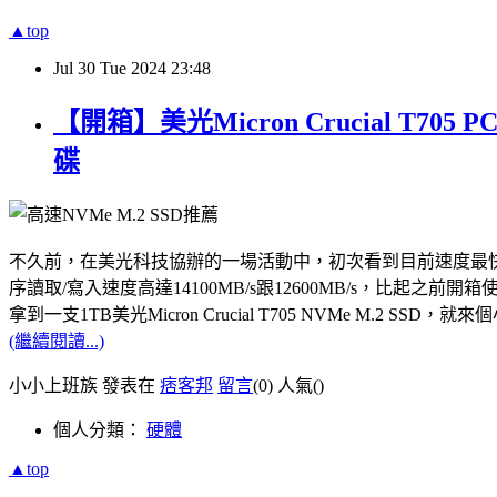
▲top
Jul
30
Tue
2024
23:48
【開箱】美光Micron Crucial T7
碟
不久前，在美光科技協辦的一場活動中，初次看到目前速度最快的PCle Gen5
序讀取/寫入速度高達14100MB/s跟12600MB/s，比起之前開箱使用
拿到一支1TB美光Micron Crucial T705 NVMe M.
(繼續閱讀...)
小小上班族 發表在
痞客邦
留言
(0)
人氣(
)
個人分類：
硬體
▲top