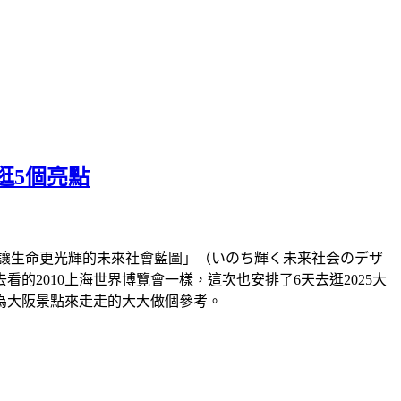
逛5個亮點
題「讓生命更光輝的未來社會藍圖」（いのち輝く未来社会のデザ
2010上海世界博覽會一樣，這次也安排了6天去逛2025大
為大阪景點來走走的大大做個參考。