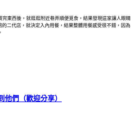
買完東西後，就逛逛附近巷弄順便覓食，結果發現這家讓人眼睛
麵館的二代店，就決定入內用餐，結果整體用餐感受很不錯，因為
。
到他們（歡迎分享）