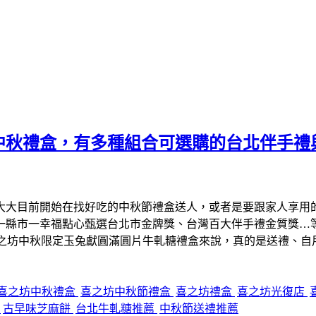
中秋禮盒，有多種組合可選購的台北伴手禮
大大目前開始在找好吃的中秋節禮盒送人，或者是要跟家人享用
、一縣市一幸福點心甄選台北市金牌獎、台灣百大伴手禮金質獎…
喜之坊中秋限定玉兔獻圓滿圓片牛軋糖禮盒來說，真的是送禮、自
喜之坊中秋禮盒
喜之坊中秋節禮盒
喜之坊禮盒
喜之坊光復店
糖
古早味芝麻餅
台北牛軋糖推薦
中秋節送禮推薦