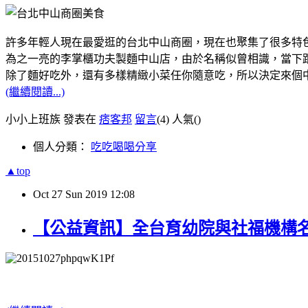
許多年輕人現在最愛逛的台北中山商圈，現在也聚集了很多特
為之一亮的李掌櫃功夫製麵中山店，由於名稱似曾相識，當下跟
除了麵好吃外，還有多樣精緻小菜任你隨意吃，所以決定來個
(繼續閱讀...)
小小上班族 發表在
痞客邦
留言
(4)
人氣(
)
個人分類：
吃吃喝喝分享
▲top
Oct
27
Sun
2019
12:08
【公益資訊】全台育幼院與社福機構