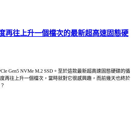
破萬循序讀寫速度再往上升一個檔次的最新超高速固態硬
PCle Gen5 NVMe M.2 SSD。至於這款最新超高速固態硬碟的循
e M.2 SSD，速度再往上升一個檔次，當時就對它很感興趣，而前幾天也終於
快？