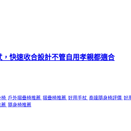
杖，快速收合設計不管自用孝親都適合
身椅
戶外摺疊椅推薦
摺疊椅推薦
好用手杖
泰達隨身椅評價
好
推薦
隨身椅推薦