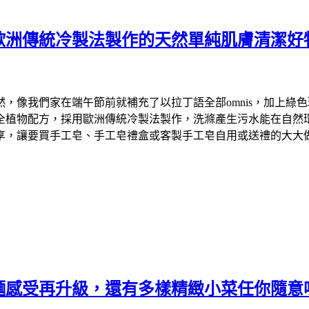
歐洲傳統冷製法製作的天然單純肌膚清潔好
們家在端午節前就補充了以拉丁語全部omnis，加上綠色環保英文
物配方，採用歐洲傳統冷製法製作，洗滌產生污水能在自然環境中降
享，讓要買手工皂、手工皂禮盒或客製手工皂自用或送禮的大大
麵感受再升級，還有多樣精緻小菜任你隨意