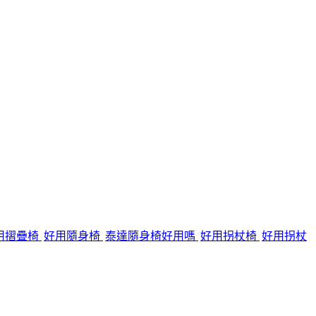
用摺疊椅
好用隨身椅
泰達隨身椅好用嗎
好用拐杖椅
好用拐杖