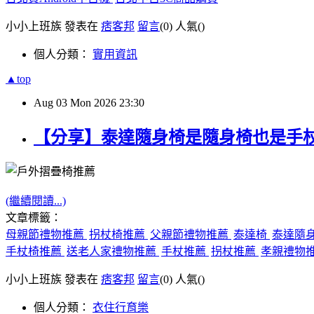
小小上班族 發表在
痞客邦
留言
(0)
人氣(
)
個人分類：
實用資訊
▲top
Aug
03
Mon
2026
23:30
【分享】泰達隨身椅是隨身椅也是手
(繼續閱讀...)
文章標籤：
母親節禮物推薦
拐杖椅推薦
父親節禮物推薦
泰達椅
泰達隨
手杖椅推薦
送老人家禮物推薦
手杖推薦
拐杖推薦
孝親禮物
小小上班族 發表在
痞客邦
留言
(0)
人氣(
)
個人分類：
衣住行育樂