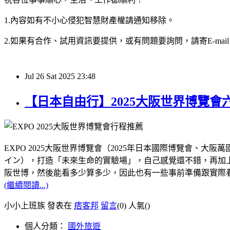
1.內容如有不小心侵犯智慧財產權請通知移除。
2.如果有合作、試用資訊要提供，或有問題要詢問，請寄E-mail：hy32
Jul
26
Sat
2025
23:48
【日本自由行】2025大阪世界博覽
EXPO 2025大阪世界博覽會（2025年日本國際博覽會
イン），打造「未來生命的實驗場」，自己感覺還不錯，再加上距
阪世博，然後能看多少算多少，因此也有一些事前準備跟實際
(繼續閱讀...)
小小上班族 發表在
痞客邦
留言
(0)
人氣(
)
個人分類：
國外旅遊