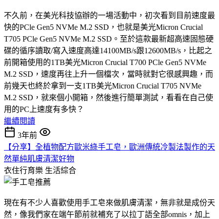
不久前，在美光科技協辦的一場活動中，初次看到目前速度最
快的PCle Gen5 NVMe M.2 SSD，也就是美光Micron Crucial
T705 PCle Gen5 NVMe M.2 SSD。至於這款最新超高速固態硬
碟的循序讀取/寫入速度高達14100MB/s跟12600MB/s，比起之
前開箱使用的1TB美光Micron Crucial T700 PCle Gen5 NVMe
M.2 SSD，速度再往上升一個檔次，當時就對它很感興趣，而
前幾天也終於拿到一支1TB美光Micron Crucial T705 NVMe
M.2 SSD，就來個小開箱，然後進行簡單測試，看看在自己使
用的PC上速度有多快？
繼續閱讀
3年前
【分享】全植物配方歐米綠手工皂，歐洲傳統冷製法製作的天
然單純肌膚清潔好物
衣住行育樂
生活綜合
現在有不少人喜歡使用手工皂來做肌膚清潔，無非就是成份天
然，像我們家在端午節前就補充了以拉丁語全部omnis，加上