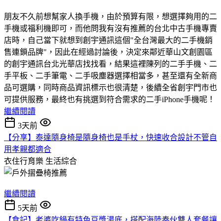
朋友不久前想幫家人換手機，由於預算有限，想選擇夠用的二
手機或福利機即可，而他問我有沒有推薦的台北中古手機專賣
店時，自己當下就想到創宇通訊這個"全台灣最大的二手機銷
售連鎖品牌"，因此在經過討論後，決定來鄰近華山文創園區
的創宇通訊台北光華店找找看，結果這裡陳列的二手手機、二
手平板、二手筆電、二手吸塵器選擇相當多，甚至還有全新商
品可選購，同時商品資訊標示也很清楚，後續全省創宇門市也
可提供服務，最終也有挑選到符合需求的二手iPhone手機呢！
繼續閱讀
3天前
【分享】泰達隨身椅是隨身椅也是手杖，快速收合設計不管自
用孝親都適合
衣住行育樂
生活綜合
繼續閱讀
5天前
【食記】老婆吃鍋有特色豆漿湯底，搭配海陸奏伙雙人套餐讓