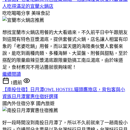
人吃得滿足的宜蘭火鍋店
吃吃喝喝分享
美味食記
想找宜蘭市火鍋店用餐的大大看過來，不久前平日中午跟朋友
到這間有特色豆漿湯底，提供套餐式火鍋，店名讓人相當有印
象的「老婆吃鍋」用餐，而以當天選的海陸奏伙雙人套餐來
說，能吃到兩種肉類、多種海鮮、大菜盤、附餐與甜點，至於
搭配的限量麻辣豆漿湯底跟限量勁搞工南瓜湯底，由於味道
足，食材煮完不用沾醬就很夠味呢！
繼續閱讀
1週前
【南投住宿】日月潭OWL HOSTEL貓頭鷹旅店，背包客與小
資族日月潭實惠住宿好選擇
國內外住宿分享
國內旅遊
好一段時間沒到南投日月潭了，所以不久前就來了一趟南投小
旅行，交通部分主要是以及台灣好行日月潭線、台灣好行日月