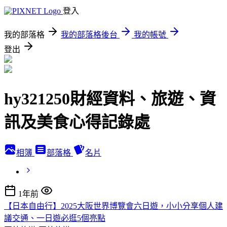
登入
我的部落格
我的部落格後台
我的帳號
登出
hy321250財經資料、旅遊、資
訊及美食心得記錄處
相簿
部落格
名片
1年前
【日本自由行】2025大阪世界博覽會六日遊，小小分享個人建
議交通、一日遊必逛5個亮點