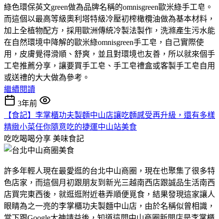
綠色環保英文green做為品牌名稱的omnisgreen歐米綠手工皂。
而這個以最高等級奧利塔特級冷壓初榨橄欖油做為基本材料，
加上全植物配方，採用歐洲傳統冷製法製作，洗滌產生污水能
在自然環境中降解的歐米綠omnisgreen手工皂，自己實際使
用，皮膚覺得滑順、舒爽，並且對環境也友善，所以就來個手
工皂推薦分享，讓要買手工皂、手工皂禮盒或客製手工皂自用
或送禮的大大做為參考。
繼續閱讀
3年前
【食記】李掌櫃功夫製麵中山店讓吃麵感受再升級，還有多樣
精緻小菜任你隨意吃的捷運中山站美食
吃吃喝喝分享
美味食記
許多年輕人現在最愛逛的台北中山商圈，現在也聚集了很多特
色店家，而這個月初跟朋友到新光三越南西店跟誠品生活南西
店買完東西後，就逛逛附近巷弄順便覓食，結果發現這家讓人
眼睛為之一亮的李掌櫃功夫製麵中山店，由於名稱似曾相識，
當下跟Google大神請益後，知道這間中山商圈新開店是李掌櫃