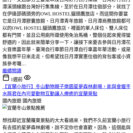
潭溪頭線跟台灣好行集集線，至於在日月潭住宿部分，就找了
在伊達邵碼頭旁的OWL HOSTEL貓頭鷹旅店。而這間你要當
它是日月潭膠囊旅館、日月潭青年旅館、日月潭商務旅館都可
以的OWL HOSTEL貓頭鷹旅店，裡面的單人床位、雙人床位
都有門禁，並且公用廁所還使用免治馬桶，整個住起來覺得蠻
舒適的，因此就來簡單分享一下，讓接下來要去參與日月潭花
火音樂嘉年華、臺灣自行車節日月潭自行車嘉年華活動，或是
像我想平日來走走，但希望找日月潭實惠住宿的背包客或小資
族參考囉…
繼續閱讀
1週前
【宜蘭小旅行】冬山動物親子樂園星夢森林劇場，能與會握手
水豚君在內可愛動物互動讓人療癒的宜蘭景點
國內旅遊
國內旅遊
想找鄰近宜蘭羅東景點的大大看過來，我們不久前宜蘭小旅行
有去逛的星夢森林劇場，說不定你也會喜歡。因為，這個能與