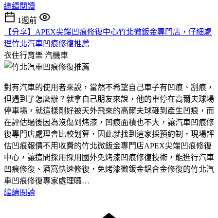
繼續閱讀
1週前
【分享】APEX尖端凹痕修復中心竹北微鈑金專門店，仔細處
理竹北汽車凹痕修復推薦
衣住行育樂
汽機車
對有汽車的使用者來說，當然不希望自己車子有凹痕、刮痕，
但遇到了怎麼辦？就拿自己朋友來說，他的車停在高爾夫球場
停車場，就這樣剛好被天外飛來的高爾夫球砸到產生凹痕，而
在評估過後因為沒傷到烤漆，凹痕面積也不大，讓汽車凹痕修
復專門店處理會比較划算，因此就找到這家採預約制，現場評
估凹痕報價不用收費的竹北微鈑金專門店APEX尖端凹痕修復
中心，讓這間採用採用國外免烤漆凹痕修復技術，能進行汽車
凹痕修復、酒窩快速修復，免烤漆微鈑金鋁合金修復的竹北汽
車凹痕修復專家處理囉…
繼續閱讀