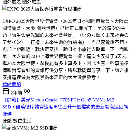
國外旅遊
國外旅遊
EXPO 2025大阪世界博覽會（2025年日本國際博覽會、大阪萬
國博覽會、大阪·關西世博）已經正式開展了，至於這次的主
題「讓生命更光輝的未來社會藍圖」（いのち輝く未来社会の
デザイン），打造「未來生命的實驗場」，自己感覺還不錯，
再加上距離近，就決定安排一趟日本小旅行去朝聖一下，而跟
第一次去看的2010上海世界博覽會一樣，這次也安排了6天去
逛2025大阪世博，然後能看多少算多少，因此也有一些事前準
備跟實際看到的資訊可供分享，所以就簡單分享一下，讓之後
安排這裡做為大阪景點來走走的大大做個參考。
繼續閱讀
2年前
【開箱】美光Micron Crucial T705 PCle Gen5 NVMe M.2
SSD，破萬循序讀寫速度再往上升一個檔次的最新超高速固態
硬碟
硬體
數位生活