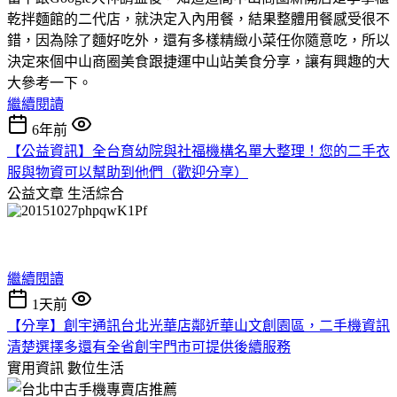
乾拌麵館的二代店，就決定入內用餐，結果整體用餐感受很不
錯，因為除了麵好吃外，還有多樣精緻小菜任你隨意吃，所以
決定來個中山商圈美食跟捷運中山站美食分享，讓有興趣的大
大參考一下。
繼續閱讀
6年前
【公益資訊】全台育幼院與社福機構名單大整理！您的二手衣
服與物資可以幫助到他們（歡迎分享）
公益文章
生活綜合
繼續閱讀
1天前
【分享】創宇通訊台北光華店鄰近華山文創園區，二手機資訊
清楚選擇多還有全省創宇門市可提供後續服務
實用資訊
數位生活