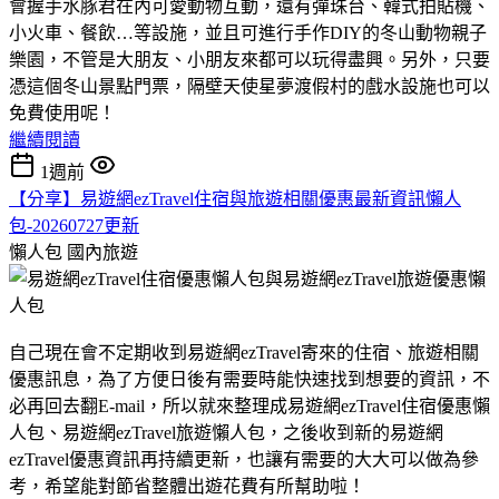
會握手水豚君在內可愛動物互動，還有彈珠台、韓式拍貼機、
小火車、餐飲…等設施，並且可進行手作DIY的冬山動物親子
樂園，不管是大朋友、小朋友來都可以玩得盡興。另外，只要
憑這個冬山景點門票，隔壁天使星夢渡假村的戲水設施也可以
免費使用呢！
繼續閱讀
1週前
【分享】易遊網ezTravel住宿與旅遊相關優惠最新資訊懶人
包-20260727更新
懶人包
國內旅遊
自己現在會不定期收到易遊網ezTravel寄來的住宿、旅遊相關
優惠訊息，為了方便日後有需要時能快速找到想要的資訊，不
必再回去翻E-mail，所以就來整理成易遊網ezTravel住宿優惠懶
人包、易遊網ezTravel旅遊懶人包，之後收到新的易遊網
ezTravel優惠資訊再持續更新，也讓有需要的大大可以做為參
考，希望能對節省整體出遊花費有所幫助啦！