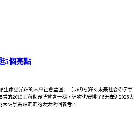
逛5個亮點
題「讓生命更光輝的未來社會藍圖」（いのち輝く未来社会のデザ
2010上海世界博覽會一樣，這次也安排了6天去逛2025大
為大阪景點來走走的大大做個參考。