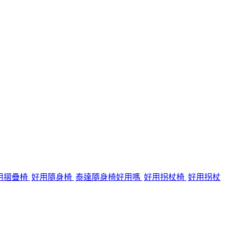
用摺疊椅
好用隨身椅
泰達隨身椅好用嗎
好用拐杖椅
好用拐杖