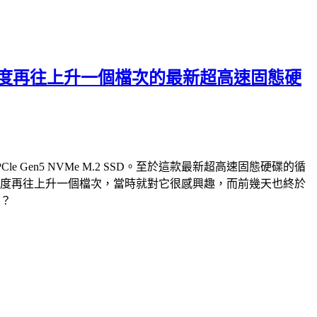
破萬循序讀寫速度再往上升一個檔次的最新超高速固態硬
PCle Gen5 NVMe M.2 SSD。至於這款最新超高速固態硬碟的循
e M.2 SSD，速度再往上升一個檔次，當時就對它很感興趣，而前幾天也終於
快？