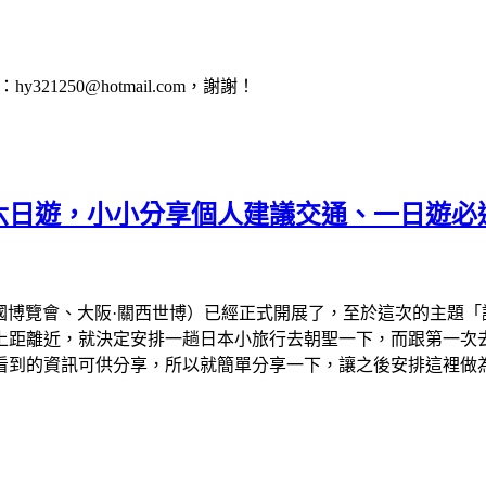
1250@hotmail.com，謝謝！
會六日遊，小小分享個人建議交通、一日遊必
、大阪萬國博覽會、大阪·關西世博）已經正式開展了，至於這次的主
離近，就決定安排一趟日本小旅行去朝聖一下，而跟第一次去看的
看到的資訊可供分享，所以就簡單分享一下，讓之後安排這裡做