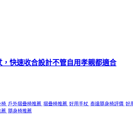
杖，快速收合設計不管自用孝親都適合
身椅
戶外摺疊椅推薦
摺疊椅推薦
好用手杖
泰達隨身椅評價
好
推薦
隨身椅推薦