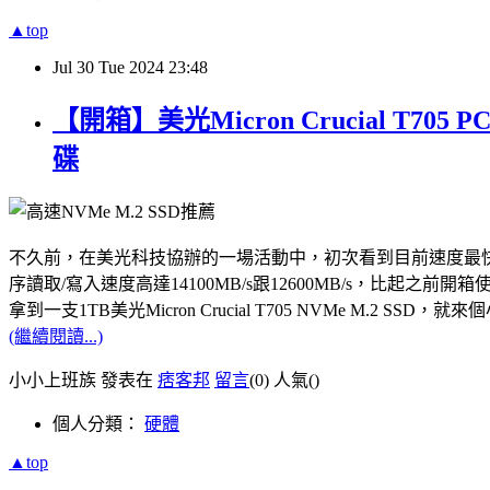
▲top
Jul
30
Tue
2024
23:48
【開箱】美光Micron Crucial T7
碟
不久前，在美光科技協辦的一場活動中，初次看到目前速度最快的PCle Gen5
序讀取/寫入速度高達14100MB/s跟12600MB/s，比起之前開箱使用
拿到一支1TB美光Micron Crucial T705 NVMe M.
(繼續閱讀...)
小小上班族 發表在
痞客邦
留言
(0)
人氣(
)
個人分類：
硬體
▲top