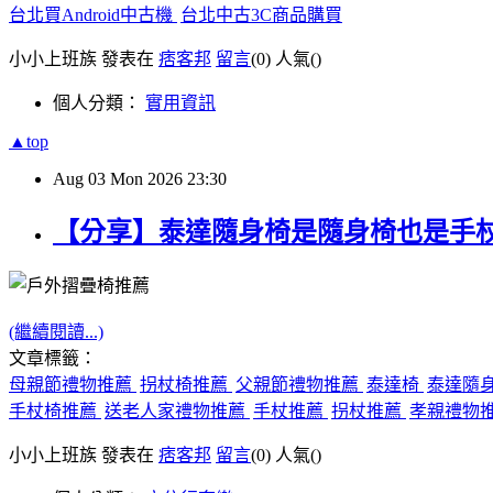
台北買Android中古機
台北中古3C商品購買
小小上班族 發表在
痞客邦
留言
(0)
人氣(
)
個人分類：
實用資訊
▲top
Aug
03
Mon
2026
23:30
【分享】泰達隨身椅是隨身椅也是手
(繼續閱讀...)
文章標籤：
母親節禮物推薦
拐杖椅推薦
父親節禮物推薦
泰達椅
泰達隨
手杖椅推薦
送老人家禮物推薦
手杖推薦
拐杖推薦
孝親禮物
小小上班族 發表在
痞客邦
留言
(0)
人氣(
)