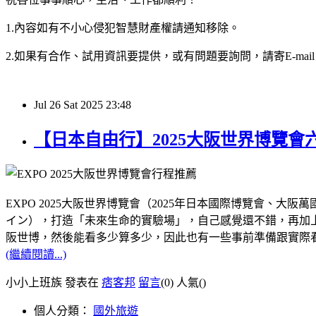
1.內容如有不小心侵犯智慧財產權請通知移除。
2.如果有合作、試用資訊要提供，或有問題要詢問，請寄E-mail：hy32
Jul
26
Sat
2025
23:48
【日本自由行】2025大阪世界博覽
EXPO 2025大阪世界博覽會（2025年日本國際博覽會
イン），打造「未來生命的實驗場」，自己感覺還不錯，再加上距
阪世博，然後能看多少算多少，因此也有一些事前準備跟實際
(繼續閱讀...)
小小上班族 發表在
痞客邦
留言
(0)
人氣(
)
個人分類：
國外旅遊