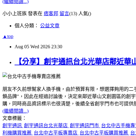
(繼續閱讀...)
小小上班族 發表在
痞客邦
留言
(13)
人氣(
)
個人分類：
公益文章
▲top
Aug
05
Wed
2026
23:30
【分享】創宇通訊台北光華店鄰近華
朋友不久前想幫家人換手機，由於預算有限，想選擇夠用的二
鎖品牌"，因此在經過討論後，決定來鄰近華山文創園區的創
購，同時商品資訊標示也很清楚，後續全省創宇門市也可提供服務
(繼續閱讀...)
文章標籤：
創宇通訊
創宇通訊台北光華店
創宇通訊門市
台北中古手機
利機購買推薦
台北中古平板專賣店
台北中古平板購買推薦
台