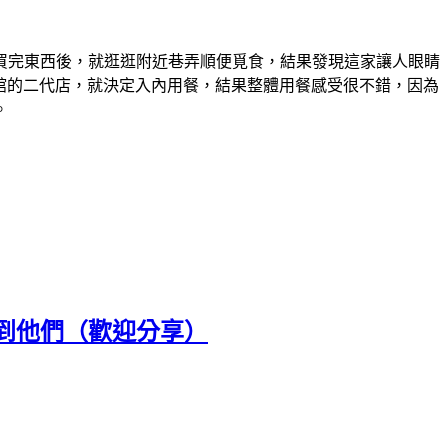
買完東西後，就逛逛附近巷弄順便覓食，結果發現這家讓人眼睛
麵館的二代店，就決定入內用餐，結果整體用餐感受很不錯，因為
。
到他們（歡迎分享）