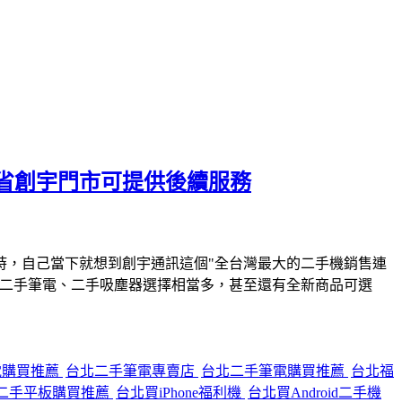
省創宇門市可提供後續服務
時，自己當下就想到創宇通訊這個"全台灣最大的二手機銷售連
、二手筆電、二手吸塵器選擇相當多，甚至還有全新商品可選
電購買推薦
台北二手筆電專賣店
台北二手筆電購買推薦
台北福
二手平板購買推薦
台北買iPhone福利機
台北買Android二手機