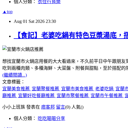
個人分類：
衣住行育樂
▲top
Aug
01
Sat
2026
23:30
【食記】老婆吃鍋有特色豆漿湯底，
想找宜蘭市火鍋店用餐的大大看過來，不久前平日中午跟朋友
吃到兩種肉類、多種海鮮、大菜盤、附餐與甜點，至於搭配的
(繼續閱讀...)
文章標籤：
宜蘭美食推薦
宜蘭聚餐推薦
宜蘭市美食推薦
老婆吃鍋
宜蘭
廳推薦
宜蘭好吃餐廳推薦
宜蘭市聚餐推薦
宜蘭市午餐推薦
小小上班族 發表在
痞客邦
留言
(0)
人氣(
)
個人分類：
吃吃喝喝分享