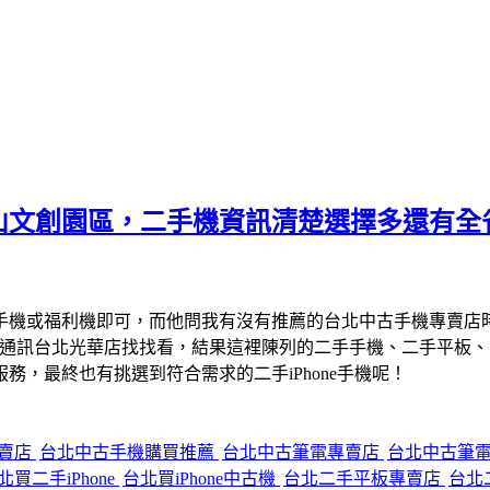
山文創園區，二手機資訊清楚選擇多還有全
手機或福利機即可，而他問我有沒有推薦的台北中古手機專賣店
宇通訊台北光華店找找看，結果這裡陳列的二手手機、二手平板
，最終也有挑選到符合需求的二手iPhone手機呢！
專賣店
台北中古手機購買推薦
台北中古筆電專賣店
台北中古筆
北買二手iPhone
台北買iPhone中古機
台北二手平板專賣店
台北