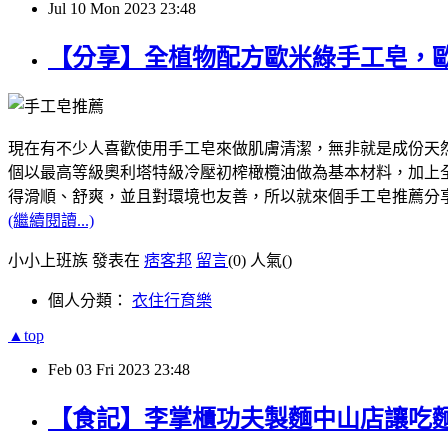
Jul
10
Mon
2023
23:48
【分享】全植物配方歐米綠手工皂，
現在有不少人喜歡使用手工皂來做肌膚清潔，無非就是成份天然，像我
個以最高等級奧利塔特級冷壓初榨橄欖油做為基本材料，加上全植
得滑順、舒爽，並且對環境也友善，所以就來個手工皂推薦分
(繼續閱讀...)
小小上班族 發表在
痞客邦
留言
(0)
人氣(
)
個人分類：
衣住行育樂
▲top
Feb
03
Fri
2023
23:48
【食記】李掌櫃功夫製麵中山店讓吃