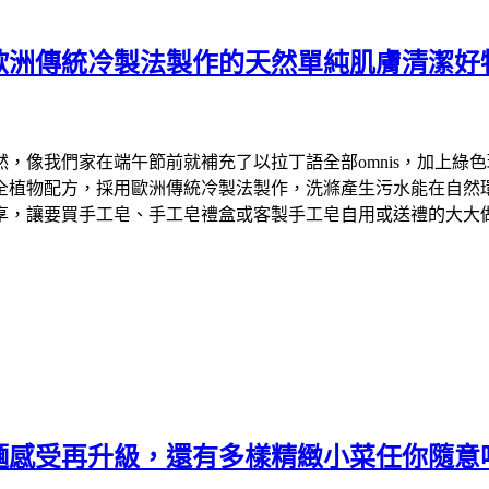
歐洲傳統冷製法製作的天然單純肌膚清潔好
們家在端午節前就補充了以拉丁語全部omnis，加上綠色環保英文
物配方，採用歐洲傳統冷製法製作，洗滌產生污水能在自然環境中降
享，讓要買手工皂、手工皂禮盒或客製手工皂自用或送禮的大大
麵感受再升級，還有多樣精緻小菜任你隨意