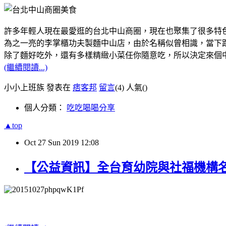
許多年輕人現在最愛逛的台北中山商圈，現在也聚集了很多特
為之一亮的李掌櫃功夫製麵中山店，由於名稱似曾相識，當下跟
除了麵好吃外，還有多樣精緻小菜任你隨意吃，所以決定來個
(繼續閱讀...)
小小上班族 發表在
痞客邦
留言
(4)
人氣(
)
個人分類：
吃吃喝喝分享
▲top
Oct
27
Sun
2019
12:08
【公益資訊】全台育幼院與社福機構