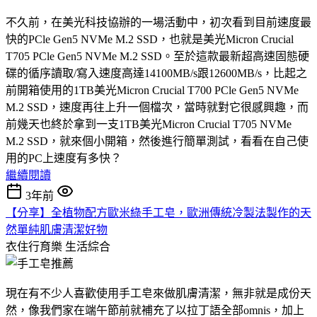
不久前，在美光科技協辦的一場活動中，初次看到目前速度最
快的PCle Gen5 NVMe M.2 SSD，也就是美光Micron Crucial
T705 PCle Gen5 NVMe M.2 SSD。至於這款最新超高速固態硬
碟的循序讀取/寫入速度高達14100MB/s跟12600MB/s，比起之
前開箱使用的1TB美光Micron Crucial T700 PCle Gen5 NVMe
M.2 SSD，速度再往上升一個檔次，當時就對它很感興趣，而
前幾天也終於拿到一支1TB美光Micron Crucial T705 NVMe
M.2 SSD，就來個小開箱，然後進行簡單測試，看看在自己使
用的PC上速度有多快？
繼續閱讀
3年前
【分享】全植物配方歐米綠手工皂，歐洲傳統冷製法製作的天
然單純肌膚清潔好物
衣住行育樂
生活綜合
現在有不少人喜歡使用手工皂來做肌膚清潔，無非就是成份天
然，像我們家在端午節前就補充了以拉丁語全部omnis，加上