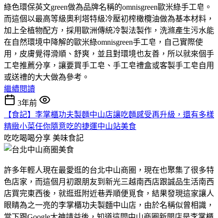
綠色環保英文green做為品牌名稱的omnisgreen歐米綠手工皂。
而這個以最高等級奧利塔特級冷壓初榨橄欖油做為基本材料，
加上全植物配方，採用歐洲傳統冷製法製作，洗滌產生污水能
在自然環境中降解的歐米綠omnisgreen手工皂，自己實際使
用，皮膚覺得滑順、舒爽，並且對環境也友善，所以就來個手
工皂推薦分享，讓要買手工皂、手工皂禮盒或客製手工皂自用
或送禮的大大做為參考。
繼續閱讀
3年前
【食記】李掌櫃功夫製麵中山店讓吃麵感受再升級，還有多樣
精緻小菜任你隨意吃的捷運中山站美食
吃吃喝喝分享
美味食記
許多年輕人現在最愛逛的台北中山商圈，現在也聚集了很多特
色店家，而這個月初跟朋友到新光三越南西店跟誠品生活南西
店買完東西後，就逛逛附近巷弄順便覓食，結果發現這家讓人
眼睛為之一亮的李掌櫃功夫製麵中山店，由於名稱似曾相識，
當下跟Google大神請益後，知道這間中山商圈新開店是李掌櫃