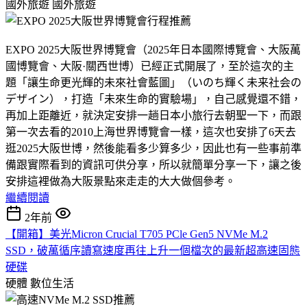
國外旅遊
國外旅遊
EXPO 2025大阪世界博覽會（2025年日本國際博覽會、大阪萬
國博覽會、大阪·關西世博）已經正式開展了，至於這次的主
題「讓生命更光輝的未來社會藍圖」（いのち輝く未来社会の
デザイン），打造「未來生命的實驗場」，自己感覺還不錯，
再加上距離近，就決定安排一趟日本小旅行去朝聖一下，而跟
第一次去看的2010上海世界博覽會一樣，這次也安排了6天去
逛2025大阪世博，然後能看多少算多少，因此也有一些事前準
備跟實際看到的資訊可供分享，所以就簡單分享一下，讓之後
安排這裡做為大阪景點來走走的大大做個參考。
繼續閱讀
2年前
【開箱】美光Micron Crucial T705 PCle Gen5 NVMe M.2
SSD，破萬循序讀寫速度再往上升一個檔次的最新超高速固態
硬碟
硬體
數位生活