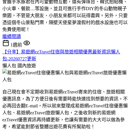
會握手水豚君在內可愛動物互動，還有彈珠台、韓式拍貼機、
小火車、餐飲…等設施，並且可進行手作DIY的冬山動物親子
樂園，不管是大朋友、小朋友來都可以玩得盡興。另外，只要
憑這個冬山景點門票，隔壁天使星夢渡假村的戲水設施也可以
免費使用呢！
繼續閱讀
1週前
【分享】易遊網ezTravel住宿與旅遊相關優惠最新資訊懶人
包-20260727更新
懶人包
國內旅遊
自己現在會不定期收到易遊網ezTravel寄來的住宿、旅遊相關
優惠訊息，為了方便日後有需要時能快速找到想要的資訊，不
必再回去翻E-mail，所以就來整理成易遊網ezTravel住宿優惠懶
人包、易遊網ezTravel旅遊懶人包，之後收到新的易遊網
ezTravel優惠資訊再持續更新，也讓有需要的大大可以做為參
考，希望能對節省整體出遊花費有所幫助啦！