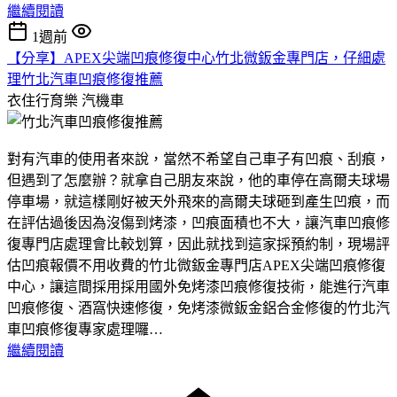
繼續閱讀
1週前
【分享】APEX尖端凹痕修復中心竹北微鈑金專門店，仔細處
理竹北汽車凹痕修復推薦
衣住行育樂
汽機車
對有汽車的使用者來說，當然不希望自己車子有凹痕、刮痕，
但遇到了怎麼辦？就拿自己朋友來說，他的車停在高爾夫球場
停車場，就這樣剛好被天外飛來的高爾夫球砸到產生凹痕，而
在評估過後因為沒傷到烤漆，凹痕面積也不大，讓汽車凹痕修
復專門店處理會比較划算，因此就找到這家採預約制，現場評
估凹痕報價不用收費的竹北微鈑金專門店APEX尖端凹痕修復
中心，讓這間採用採用國外免烤漆凹痕修復技術，能進行汽車
凹痕修復、酒窩快速修復，免烤漆微鈑金鋁合金修復的竹北汽
車凹痕修復專家處理囉…
繼續閱讀