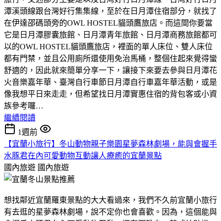
潭溪頭線跟台灣好行集集線，至於在日月潭住宿部分，就找了
在伊達邵碼頭旁的OWL HOSTEL貓頭鷹旅店。而這間你要當
它是日月潭膠囊旅館、日月潭青年旅館、日月潭商務旅館都可
以的OWL HOSTEL貓頭鷹旅店，裡面的單人床位、雙人床位
都有門禁，並且公用廁所還使用免治馬桶，整個住起來覺得蠻
舒適的，因此就來簡單分享一下，讓接下來要去參與日月潭花
火音樂嘉年華、臺灣自行車節日月潭自行車嘉年華活動，或是
像我想平日來走走，但希望找日月潭實惠住宿的背包客或小資
族參考囉…
繼續閱讀
1週前
【宜蘭小旅行】冬山動物親子樂園星夢森林劇場，能與會握手
水豚君在內可愛動物互動讓人療癒的宜蘭景點
國內旅遊
國內旅遊
想找鄰近宜蘭羅東景點的大大看過來，我們不久前宜蘭小旅行
有去逛的星夢森林劇場，說不定你也會喜歡。因為，這個能與