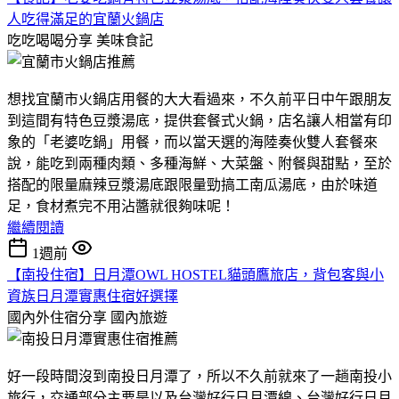
人吃得滿足的宜蘭火鍋店
吃吃喝喝分享
美味食記
想找宜蘭市火鍋店用餐的大大看過來，不久前平日中午跟朋友
到這間有特色豆漿湯底，提供套餐式火鍋，店名讓人相當有印
象的「老婆吃鍋」用餐，而以當天選的海陸奏伙雙人套餐來
說，能吃到兩種肉類、多種海鮮、大菜盤、附餐與甜點，至於
搭配的限量麻辣豆漿湯底跟限量勁搞工南瓜湯底，由於味道
足，食材煮完不用沾醬就很夠味呢！
繼續閱讀
1週前
【南投住宿】日月潭OWL HOSTEL貓頭鷹旅店，背包客與小
資族日月潭實惠住宿好選擇
國內外住宿分享
國內旅遊
好一段時間沒到南投日月潭了，所以不久前就來了一趟南投小
旅行，交通部分主要是以及台灣好行日月潭線、台灣好行日月