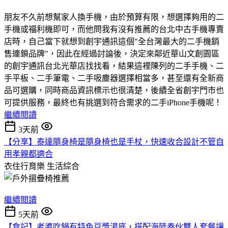
朋友不久前想幫家人換手機，由於預算有限，想選擇夠用的二
手機或福利機即可，而他問我有沒有推薦的台北中古手機專賣
店時，自己當下就想到創宇通訊這個"全台灣最大的二手機銷
售連鎖品牌"，因此在經過討論後，決定來鄰近華山文創園區
的創宇通訊台北光華店找找看，結果這裡陳列的二手手機、二
手平板、二手筆電、二手吸塵器選擇相當多，甚至還有全新商
品可選購，同時商品資訊標示也很清楚，後續全省創宇門市也
可提供服務，最終也有挑選到符合需求的二手iPhone手機呢！
繼續閱讀
3天前
【分享】泰達隨身椅是隨身椅也是手杖，快速收合設計不管自
用孝親都適合
衣住行育樂
生活綜合
繼續閱讀
5天前
【食記】老婆吃鍋有特色豆漿湯底，搭配海陸奏伙雙人套餐讓