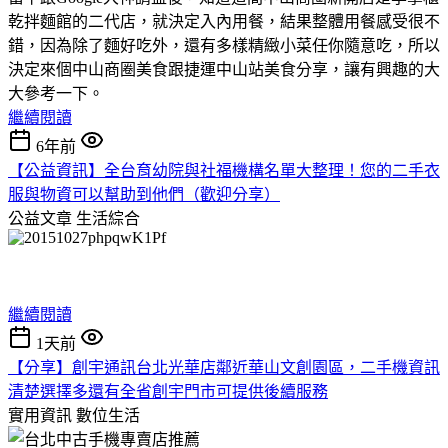
乾拌麵館的二代店，就決定入內用餐，結果整體用餐感受很不
錯，因為除了麵好吃外，還有多樣精緻小菜任你隨意吃，所以
決定來個中山商圈美食跟捷運中山站美食分享，讓有興趣的大
大參考一下。
繼續閱讀
6年前
【公益資訊】全台育幼院與社福機構名單大整理！您的二手衣
服與物資可以幫助到他們（歡迎分享）
公益文章
生活綜合
繼續閱讀
1天前
【分享】創宇通訊台北光華店鄰近華山文創園區，二手機資訊
清楚選擇多還有全省創宇門市可提供後續服務
實用資訊
數位生活