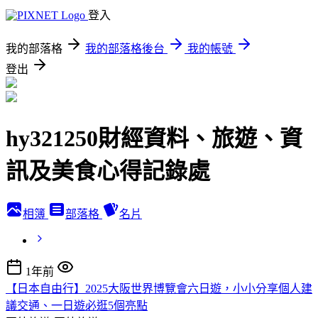
登入
我的部落格
我的部落格後台
我的帳號
登出
hy321250財經資料、旅遊、資
訊及美食心得記錄處
相簿
部落格
名片
1年前
【日本自由行】2025大阪世界博覽會六日遊，小小分享個人建
議交通、一日遊必逛5個亮點