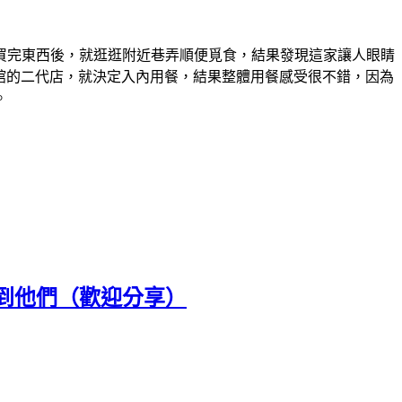
買完東西後，就逛逛附近巷弄順便覓食，結果發現這家讓人眼睛
麵館的二代店，就決定入內用餐，結果整體用餐感受很不錯，因為
。
到他們（歡迎分享）