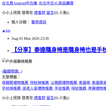
台北買Android中古機
台北中古3C商品購買
小小上班族 發表在
痞客邦
留言
(0)
人氣(
)
個人分類：
實用資訊
▲top
Aug
03
Mon
2026
23:30
【分享】泰達隨身椅是隨身椅也是手
(繼續閱讀...)
文章標籤：
母親節禮物推薦
拐杖椅推薦
父親節禮物推薦
泰達椅
泰達隨
手杖椅推薦
送老人家禮物推薦
手杖推薦
拐杖推薦
孝親禮物
小小上班族 發表在
痞客邦
留言
(0)
人氣(
)