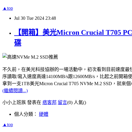
▲top
Jul
30
Tue
2024
23:48
【開箱】美光Micron Crucial T7
碟
不久前，在美光科技協辦的一場活動中，初次看到目前速度最快的PCle Gen5
序讀取/寫入速度高達14100MB/s跟12600MB/s，比起之前開箱使用
拿到一支1TB美光Micron Crucial T705 NVMe M.
(繼續閱讀...)
小小上班族 發表在
痞客邦
留言
(0)
人氣(
)
個人分類：
硬體
▲top