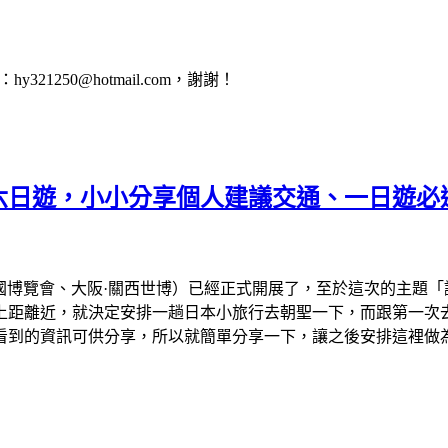
1250@hotmail.com，謝謝！
會六日遊，小小分享個人建議交通、一日遊必
、大阪萬國博覽會、大阪·關西世博）已經正式開展了，至於這次的主
離近，就決定安排一趟日本小旅行去朝聖一下，而跟第一次去看的
看到的資訊可供分享，所以就簡單分享一下，讓之後安排這裡做