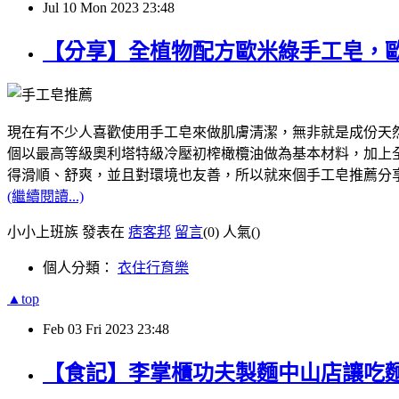
Jul
10
Mon
2023
23:48
【分享】全植物配方歐米綠手工皂，
現在有不少人喜歡使用手工皂來做肌膚清潔，無非就是成份天然，像我
個以最高等級奧利塔特級冷壓初榨橄欖油做為基本材料，加上全植
得滑順、舒爽，並且對環境也友善，所以就來個手工皂推薦分
(繼續閱讀...)
小小上班族 發表在
痞客邦
留言
(0)
人氣(
)
個人分類：
衣住行育樂
▲top
Feb
03
Fri
2023
23:48
【食記】李掌櫃功夫製麵中山店讓吃