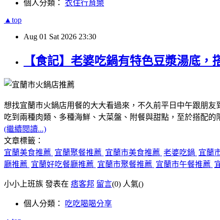
個人分類：
衣住行育樂
▲top
Aug
01
Sat
2026
23:30
【食記】老婆吃鍋有特色豆漿湯底，
想找宜蘭市火鍋店用餐的大大看過來，不久前平日中午跟朋友
吃到兩種肉類、多種海鮮、大菜盤、附餐與甜點，至於搭配的
(繼續閱讀...)
文章標籤：
宜蘭美食推薦
宜蘭聚餐推薦
宜蘭市美食推薦
老婆吃鍋
宜蘭
廳推薦
宜蘭好吃餐廳推薦
宜蘭市聚餐推薦
宜蘭市午餐推薦
小小上班族 發表在
痞客邦
留言
(0)
人氣(
)
個人分類：
吃吃喝喝分享