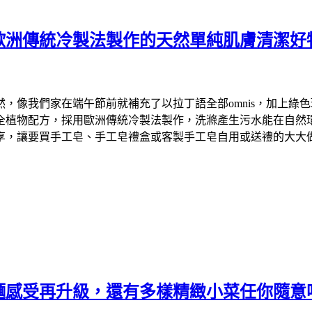
歐洲傳統冷製法製作的天然單純肌膚清潔好
們家在端午節前就補充了以拉丁語全部omnis，加上綠色環保英文
物配方，採用歐洲傳統冷製法製作，洗滌產生污水能在自然環境中降
享，讓要買手工皂、手工皂禮盒或客製手工皂自用或送禮的大大
麵感受再升級，還有多樣精緻小菜任你隨意