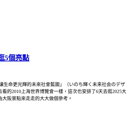
逛5個亮點
題「讓生命更光輝的未來社會藍圖」（いのち輝く未来社会のデザ
2010上海世界博覽會一樣，這次也安排了6天去逛2025大
為大阪景點來走走的大大做個參考。