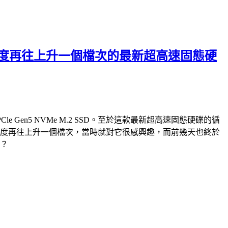
破萬循序讀寫速度再往上升一個檔次的最新超高速固態硬
PCle Gen5 NVMe M.2 SSD。至於這款最新超高速固態硬碟的循
e M.2 SSD，速度再往上升一個檔次，當時就對它很感興趣，而前幾天也終於
快？