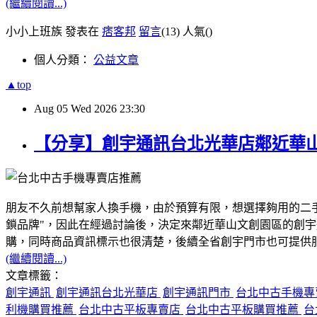
(繼續閱讀...)
小小上班族 發表在
痞客邦
留言
(13)
人氣(
)
個人分類：
公益文章
▲top
Aug
05
Wed
2026
23:30
【分享】創宇通訊台北光華店鄰近華
朋友不久前想幫家人換手機，由於預算有限，想選擇夠用的二
鎖品牌"，因此在經過討論後，決定來鄰近華山文創園區的創
購，同時商品資訊標示也很清楚，後續全省創宇門市也可提供服務
(繼續閱讀...)
文章標籤：
創宇通訊
創宇通訊台北光華店
創宇通訊門市
台北中古手機
利機購買推薦
台北中古平板專賣店
台北中古平板購買推薦
台