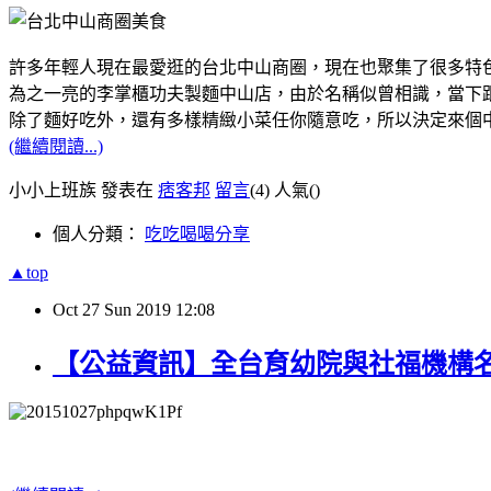
許多年輕人現在最愛逛的台北中山商圈，現在也聚集了很多特
為之一亮的李掌櫃功夫製麵中山店，由於名稱似曾相識，當下跟
除了麵好吃外，還有多樣精緻小菜任你隨意吃，所以決定來個
(繼續閱讀...)
小小上班族 發表在
痞客邦
留言
(4)
人氣(
)
個人分類：
吃吃喝喝分享
▲top
Oct
27
Sun
2019
12:08
【公益資訊】全台育幼院與社福機構