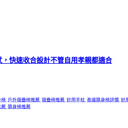
杖，快速收合設計不管自用孝親都適合
身椅
戶外摺疊椅推薦
摺疊椅推薦
好用手杖
泰達隨身椅評價
好
推薦
隨身椅推薦