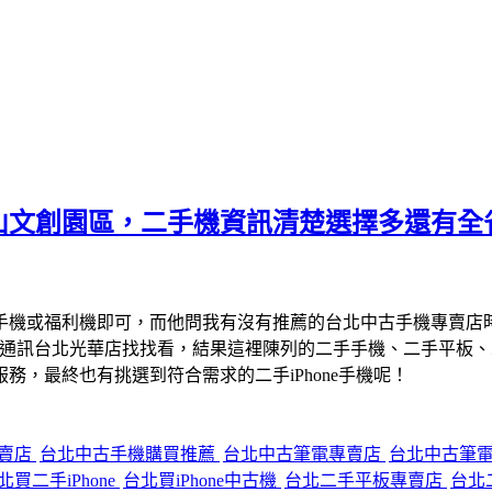
山文創園區，二手機資訊清楚選擇多還有全
手機或福利機即可，而他問我有沒有推薦的台北中古手機專賣店
宇通訊台北光華店找找看，結果這裡陳列的二手手機、二手平板
，最終也有挑選到符合需求的二手iPhone手機呢！
專賣店
台北中古手機購買推薦
台北中古筆電專賣店
台北中古筆
北買二手iPhone
台北買iPhone中古機
台北二手平板專賣店
台北