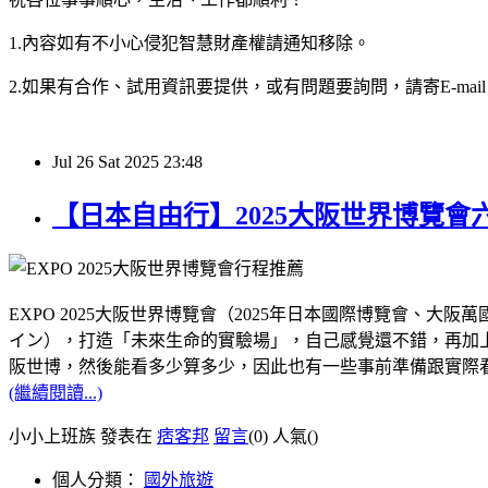
1.內容如有不小心侵犯智慧財產權請通知移除。
2.如果有合作、試用資訊要提供，或有問題要詢問，請寄E-mail：hy32
Jul
26
Sat
2025
23:48
【日本自由行】2025大阪世界博覽
EXPO 2025大阪世界博覽會（2025年日本國際博覽會
イン），打造「未來生命的實驗場」，自己感覺還不錯，再加上距
阪世博，然後能看多少算多少，因此也有一些事前準備跟實際
(繼續閱讀...)
小小上班族 發表在
痞客邦
留言
(0)
人氣(
)
個人分類：
國外旅遊