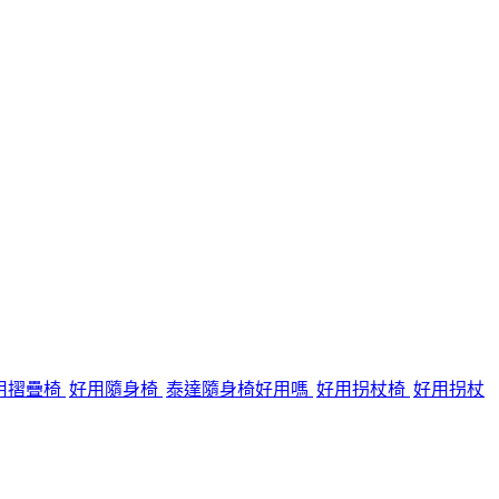
用摺疊椅
好用隨身椅
泰達隨身椅好用嗎
好用拐杖椅
好用拐杖