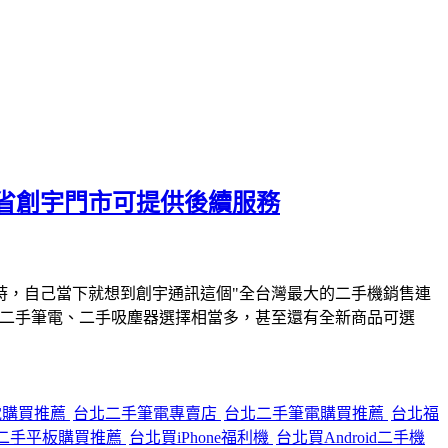
省創宇門市可提供後續服務
時，自己當下就想到創宇通訊這個"全台灣最大的二手機銷售連
、二手筆電、二手吸塵器選擇相當多，甚至還有全新商品可選
電購買推薦
台北二手筆電專賣店
台北二手筆電購買推薦
台北福
二手平板購買推薦
台北買iPhone福利機
台北買Android二手機