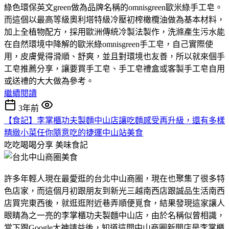
綠色環保英文green做為品牌名稱的omnisgreen歐米綠手工皂。
而這個以最高等級奧利塔特級冷壓初榨橄欖油做為基本材料，
加上全植物配方，採用歐洲傳統冷製法製作，洗滌產生污水能
在自然環境中降解的歐米綠omnisgreen手工皂，自己實際使
用，皮膚覺得滑順、舒爽，並且對環境也友善，所以就來個手
工皂推薦分享，讓要買手工皂、手工皂禮盒或客製手工皂自用
或送禮的大大做為參考。
繼續閱讀
3年前
【食記】李掌櫃功夫製麵中山店讓吃麵感受再升級，還有多樣
精緻小菜任你隨意吃的捷運中山站美食
吃吃喝喝分享
美味食記
許多年輕人現在最愛逛的台北中山商圈，現在也聚集了很多特
色店家，而這個月初跟朋友到新光三越南西店跟誠品生活南西
店買完東西後，就逛逛附近巷弄順便覓食，結果發現這家讓人
眼睛為之一亮的李掌櫃功夫製麵中山店，由於名稱似曾相識，
當下跟Google大神請益後，知道這間中山商圈新開店是李掌櫃