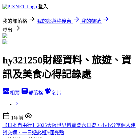
登入
我的部落格
我的部落格後台
我的帳號
登出
hy321250財經資料、旅遊、資
訊及美食心得記錄處
相簿
部落格
名片
1年前
【日本自由行】2025大阪世界博覽會六日遊，小小分享個人建
議交通、一日遊必逛5個亮點