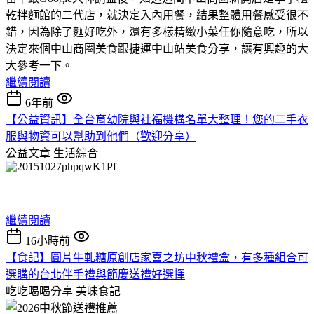
乾拌麵館的二代店，就決定入內用餐，結果整體用餐感受很不
錯，因為除了麵好吃外，還有多樣精緻小菜任你隨意吃，所以
決定來個中山商圈美食跟捷運中山站美食分享，讓有興趣的大
大參考一下。
繼續閱讀
6年前
【公益資訊】全台育幼院與社福機構名單大整理！您的二手衣
服與物資可以幫助到他們（歡迎分享）
公益文章
生活綜合
繼續閱讀
16小時前
【食記】圓片牛軋糖原創店家喜之坊中秋禮盒，有多種組合可
選購的台北伴手禮與節慶送禮好選擇
吃吃喝喝分享
美味食記