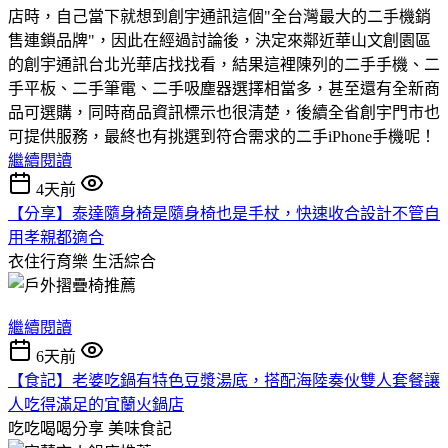
店時，自己當下就想到創宇通訊這個"全台灣最大的二手機銷
售連鎖品牌"，因此在經過討論後，決定來鄰近華山文創園區
的創宇通訊台北光華店找找看，結果這裡陳列的二手手機、二
手平板、二手筆電、二手吸塵器選擇相當多，甚至還有全新商
品可選購，同時商品資訊標示也很清楚，後續全省創宇門市也
可提供服務，最終也有挑選到符合需求的二手iPhone手機呢！
繼續閱讀
4天前
【分享】泰達隨身椅是隨身椅也是手杖，快速收合設計不管自
用孝親都適合
衣住行育樂
生活綜合
繼續閱讀
6天前
【食記】老婆吃鍋有特色豆漿湯底，搭配海陸奏伙雙人套餐讓
人吃得滿足的宜蘭火鍋店
吃吃喝喝分享
美味食記