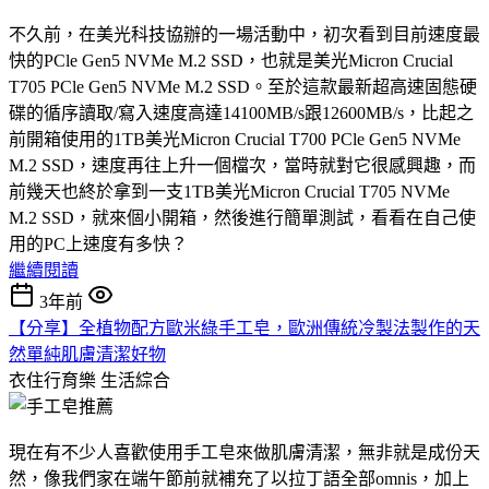
不久前，在美光科技協辦的一場活動中，初次看到目前速度最
快的PCle Gen5 NVMe M.2 SSD，也就是美光Micron Crucial
T705 PCle Gen5 NVMe M.2 SSD。至於這款最新超高速固態硬
碟的循序讀取/寫入速度高達14100MB/s跟12600MB/s，比起之
前開箱使用的1TB美光Micron Crucial T700 PCle Gen5 NVMe
M.2 SSD，速度再往上升一個檔次，當時就對它很感興趣，而
前幾天也終於拿到一支1TB美光Micron Crucial T705 NVMe
M.2 SSD，就來個小開箱，然後進行簡單測試，看看在自己使
用的PC上速度有多快？
繼續閱讀
3年前
【分享】全植物配方歐米綠手工皂，歐洲傳統冷製法製作的天
然單純肌膚清潔好物
衣住行育樂
生活綜合
現在有不少人喜歡使用手工皂來做肌膚清潔，無非就是成份天
然，像我們家在端午節前就補充了以拉丁語全部omnis，加上