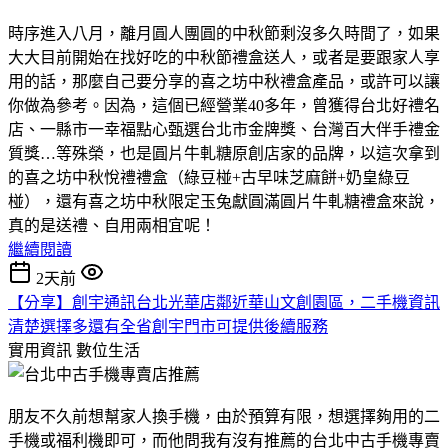
時序進入八月，離月圓人團圓的中秋節剩沒多久時間了，如果
大大目前開始在找好吃的中秋節禮盒送人，或者是要跟家人享
用的話，那麼自己要分享的喜之坊中秋禮盒產品，或許可以讓
你做為參考。因為，這個已經營業40多年，曾獲得台北好禮名
店、一縣市一幸福點心甄選台北市金牌獎、台灣百大伴手禮金
質獎…等殊榮，也是圓片牛軋糖原創店家的品牌，以這次拿到
的喜之坊中秋悅禮禮盒（綠豆椪+古早味芝麻餅+奶皇綠豆
椪），還有喜之坊中秋限定玉兔獻圓滿圓片牛軋糖禮盒來說，
真的是送禮、自用兩相宜呢！
繼續閱讀
2天前
【分享】創宇通訊台北光華店鄰近華山文創園區，二手機資訊
清楚選擇多還有全省創宇門市可提供後續服務
實用資訊
數位生活
朋友不久前想幫家人換手機，由於預算有限，想選擇夠用的二
手機或福利機即可，而他問我有沒有推薦的台北中古手機專賣