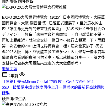
國外旅遊
國外旅遊
EXPO 2025大阪世界博覽會（2025年日本國際博覽會、大阪萬
國博覽會、大阪·關西世博）已經正式開展了，至於這次的主
題「讓生命更光輝的未來社會藍圖」（いのち輝く未来社会の
デザイン），打造「未來生命的實驗場」，自己感覺還不錯，
再加上距離近，就決定安排一趟日本小旅行去朝聖一下，而跟
第一次去看的2010上海世界博覽會一樣，這次也安排了6天去
逛2025大阪世博，然後能看多少算多少，因此也有一些事前準
備跟實際看到的資訊可供分享，所以就簡單分享一下，讓之後
安排這裡做為大阪景點來走走的大大做個參考。
繼續閱讀
2年前
【開箱】美光Micron Crucial T705 PCle Gen5 NVMe M.2
SSD，破萬循序讀寫速度再往上升一個檔次的最新超高速固態
硬碟
硬體
數位生活