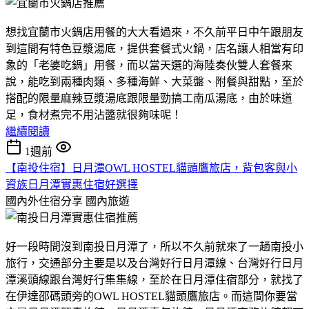
想找宜蘭市火鍋店用餐的大大看過來，不久前平日中午跟朋友
到這間有特色豆漿湯底，提供套餐式火鍋，店名讓人相當有印
象的「老婆吃鍋」用餐，而以當天選的海陸奏伙雙人套餐來
說，能吃到兩種肉類、多種海鮮、大菜盤、附餐與甜點，至於
搭配的限量麻辣豆漿湯底跟限量勁搞工南瓜湯底，由於味道
足，食材煮完不用沾醬就很夠味呢！
繼續閱讀
1週前
【南投住宿】日月潭OWL HOSTEL貓頭鷹旅店，背包客與小
資族日月潭實惠住宿好選擇
國內外住宿分享
國內旅遊
好一段時間沒到南投日月潭了，所以不久前就來了一趟南投小
旅行，交通部分主要是以及台灣好行日月潭線、台灣好行日月
潭溪頭線跟台灣好行集集線，至於在日月潭住宿部分，就找了
在伊達邵碼頭旁的OWL HOSTEL貓頭鷹旅店。而這間你要當