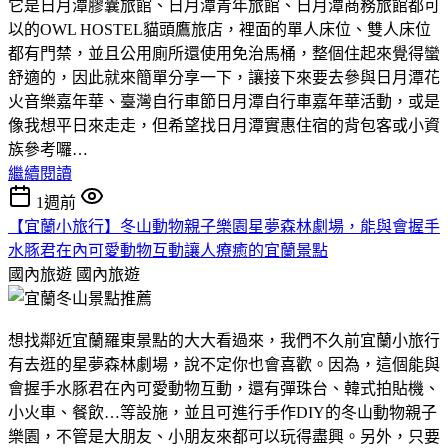
它是日月潭膠囊旅館、日月潭青年旅館、日月潭商務旅館都可
以的OWL HOSTEL貓頭鷹旅店，裡面的單人床位、雙人床位
都有門禁，並且公用廁所還使用免治馬桶，整個住起來覺得蠻
舒適的，因此就來簡單分享一下，讓接下來要去參與日月潭花
火音樂嘉年華、臺灣自行車節日月潭自行車嘉年華活動，或是
像我想平日來走走，但希望找日月潭實惠住宿的背包客或小資
族參考囉…
繼續閱讀
1週前
【宜蘭小旅行】冬山動物親子樂園星夢森林劇場，能與會握手
水豚君在內可愛動物互動讓人療癒的宜蘭景點
國內旅遊
國內旅遊
想找鄰近宜蘭羅東景點的大大看過來，我們不久前宜蘭小旅行
有去逛的星夢森林劇場，說不定你也會喜歡。因為，這個能與
會握手水豚君在內可愛動物互動，還有彈珠台、韓式拍貼機、
小火車、餐飲…等設施，並且可進行手作DIY的冬山動物親子
樂園，不管是大朋友、小朋友來都可以玩得盡興。另外，只要