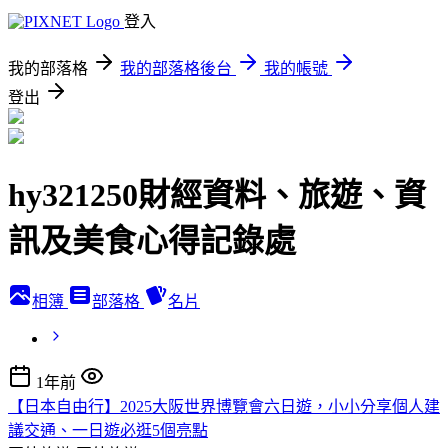
登入
我的部落格
我的部落格後台
我的帳號
登出
hy321250財經資料、旅遊、資
訊及美食心得記錄處
相簿
部落格
名片
1年前
【日本自由行】2025大阪世界博覽會六日遊，小小分享個人建
議交通、一日遊必逛5個亮點