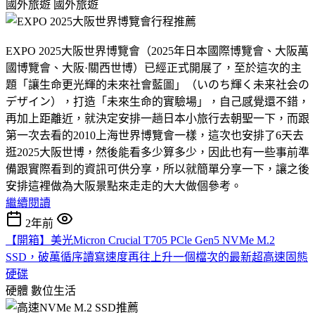
國外旅遊
國外旅遊
EXPO 2025大阪世界博覽會（2025年日本國際博覽會、大阪萬
國博覽會、大阪·關西世博）已經正式開展了，至於這次的主
題「讓生命更光輝的未來社會藍圖」（いのち輝く未来社会の
デザイン），打造「未來生命的實驗場」，自己感覺還不錯，
再加上距離近，就決定安排一趟日本小旅行去朝聖一下，而跟
第一次去看的2010上海世界博覽會一樣，這次也安排了6天去
逛2025大阪世博，然後能看多少算多少，因此也有一些事前準
備跟實際看到的資訊可供分享，所以就簡單分享一下，讓之後
安排這裡做為大阪景點來走走的大大做個參考。
繼續閱讀
2年前
【開箱】美光Micron Crucial T705 PCle Gen5 NVMe M.2
SSD，破萬循序讀寫速度再往上升一個檔次的最新超高速固態
硬碟
硬體
數位生活