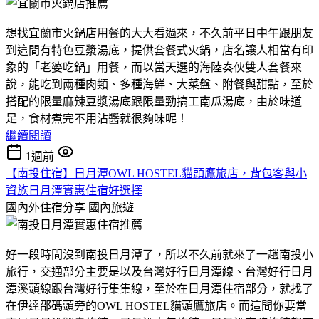
想找宜蘭市火鍋店用餐的大大看過來，不久前平日中午跟朋友
到這間有特色豆漿湯底，提供套餐式火鍋，店名讓人相當有印
象的「老婆吃鍋」用餐，而以當天選的海陸奏伙雙人套餐來
說，能吃到兩種肉類、多種海鮮、大菜盤、附餐與甜點，至於
搭配的限量麻辣豆漿湯底跟限量勁搞工南瓜湯底，由於味道
足，食材煮完不用沾醬就很夠味呢！
繼續閱讀
1週前
【南投住宿】日月潭OWL HOSTEL貓頭鷹旅店，背包客與小
資族日月潭實惠住宿好選擇
國內外住宿分享
國內旅遊
好一段時間沒到南投日月潭了，所以不久前就來了一趟南投小
旅行，交通部分主要是以及台灣好行日月潭線、台灣好行日月
潭溪頭線跟台灣好行集集線，至於在日月潭住宿部分，就找了
在伊達邵碼頭旁的OWL HOSTEL貓頭鷹旅店。而這間你要當