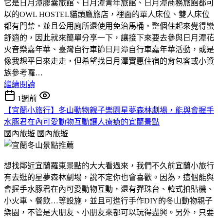
它是日月潭膠囊旅館、日月潭青年旅館、日月潭商務旅館都可
以的OWL HOSTEL貓頭鷹旅店，裡面的單人床位、雙人床位
都有門禁，並且公用廁所還使用免治馬桶，整個住起來覺得蠻
舒適的，因此就來簡單分享一下，讓接下來要去參與日月潭花
火音樂嘉年華、臺灣自行車節日月潭自行車嘉年華活動，或是
像我想平日來走走，但希望找日月潭實惠住宿的背包客或小資
族參考囉…
繼續閱讀
1週前
【宜蘭小旅行】冬山動物親子樂園星夢森林劇場，能與會握手
水豚君在內可愛動物互動讓人療癒的宜蘭景點
國內旅遊
國內旅遊
想找鄰近宜蘭羅東景點的大大看過來，我們不久前宜蘭小旅行
有去逛的星夢森林劇場，說不定你也會喜歡。因為，這個能與
會握手水豚君在內可愛動物互動，還有彈珠台、韓式拍貼機、
小火車、餐飲…等設施，並且可進行手作DIY的冬山動物親子
樂園，不管是大朋友、小朋友來都可以玩得盡興。另外，只要