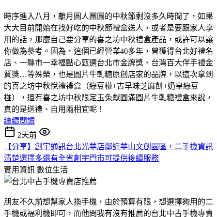
時序進入八月，離月圓人團圓的中秋節剩沒多久時間了，如果
大大目前開始在找好吃的中秋節禮盒送人，或者是要跟家人享
用的話，那麼自己要分享的喜之坊中秋禮盒產品，或許可以讓
你做為參考。因為，這個已經營業40多年，曾獲得台北好禮名
店、一縣市一幸福點心甄選台北市金牌獎、台灣百大伴手禮金
質獎…等殊榮，也是圓片牛軋糖原創店家的品牌，以這次拿到
的喜之坊中秋悅禮禮盒（綠豆椪+古早味芝麻餅+奶皇綠豆
椪），還有喜之坊中秋限定玉兔獻圓滿圓片牛軋糖禮盒來說，
真的是送禮、自用兩相宜呢！
繼續閱讀
2天前
【分享】創宇通訊台北光華店鄰近華山文創園區，二手機資訊
清楚選擇多還有全省創宇門市可提供後續服務
實用資訊
數位生活
朋友不久前想幫家人換手機，由於預算有限，想選擇夠用的二
手機或福利機即可，而他問我有沒有推薦的台北中古手機專賣