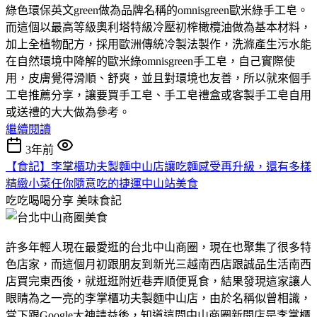
綠色環保英文green做為品牌名稱的omnisgreen歐米綠手工皂。
而這個以最高等級奧利塔特級冷壓初榨橄欖油做為基本材料，
加上全植物配方，採用歐洲傳統冷製法製作，洗滌產生污水能
在自然環境中降解的歐米綠omnisgreen手工皂，自己實際使
用，皮膚覺得滑順、舒爽，並且對環境也友善，所以就來個手
工皂推薦分享，讓要買手工皂、手工皂禮盒或客製手工皂自用
或送禮的大大做為參考。
繼續閱讀
3年前
【食記】李掌櫃功夫製麵中山店讓吃麵感受再升級，還有多樣
精緻小菜任你隨意吃的捷運中山站美食
吃吃喝喝分享
美味食記
許多年輕人現在最愛逛的台北中山商圈，現在也聚集了很多特
色店家，而這個月初跟朋友到新光三越南西店跟誠品生活南西
店買完東西後，就逛逛附近巷弄順便覓食，結果發現這家讓人
眼睛為之一亮的李掌櫃功夫製麵中山店，由於名稱似曾相識，
當下跟Google大神請益後，知道這間中山商圈新開店是李掌櫃