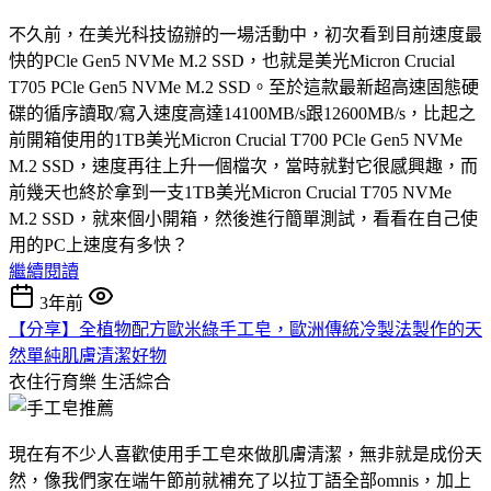
不久前，在美光科技協辦的一場活動中，初次看到目前速度最
快的PCle Gen5 NVMe M.2 SSD，也就是美光Micron Crucial
T705 PCle Gen5 NVMe M.2 SSD。至於這款最新超高速固態硬
碟的循序讀取/寫入速度高達14100MB/s跟12600MB/s，比起之
前開箱使用的1TB美光Micron Crucial T700 PCle Gen5 NVMe
M.2 SSD，速度再往上升一個檔次，當時就對它很感興趣，而
前幾天也終於拿到一支1TB美光Micron Crucial T705 NVMe
M.2 SSD，就來個小開箱，然後進行簡單測試，看看在自己使
用的PC上速度有多快？
繼續閱讀
3年前
【分享】全植物配方歐米綠手工皂，歐洲傳統冷製法製作的天
然單純肌膚清潔好物
衣住行育樂
生活綜合
現在有不少人喜歡使用手工皂來做肌膚清潔，無非就是成份天
然，像我們家在端午節前就補充了以拉丁語全部omnis，加上