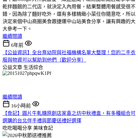
乾拌麵館的二代店，就決定入內用餐，結果整體用餐感受很不
錯，因為除了麵好吃外，還有多樣精緻小菜任你隨意吃，所以
決定來個中山商圈美食跟捷運中山站美食分享，讓有興趣的大
大參考一下。
繼續閱讀
6年前
【公益資訊】全台育幼院與社福機構名單大整理！您的二手衣
服與物資可以幫助到他們（歡迎分享）
公益文章
生活綜合
繼續閱讀
16小時前
【食記】圓片牛軋糖原創店家喜之坊中秋禮盒，有多種組合可
選購的台北伴手禮與節慶送禮好選擇
吃吃喝喝分享
美味食記