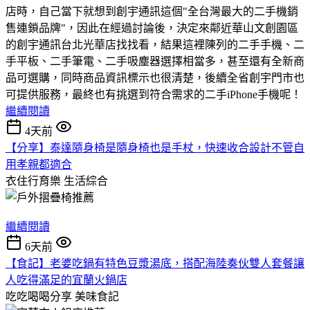
店時，自己當下就想到創宇通訊這個"全台灣最大的二手機銷
售連鎖品牌"，因此在經過討論後，決定來鄰近華山文創園區
的創宇通訊台北光華店找找看，結果這裡陳列的二手手機、二
手平板、二手筆電、二手吸塵器選擇相當多，甚至還有全新商
品可選購，同時商品資訊標示也很清楚，後續全省創宇門市也
可提供服務，最終也有挑選到符合需求的二手iPhone手機呢！
繼續閱讀
4天前
【分享】泰達隨身椅是隨身椅也是手杖，快速收合設計不管自
用孝親都適合
衣住行育樂
生活綜合
繼續閱讀
6天前
【食記】老婆吃鍋有特色豆漿湯底，搭配海陸奏伙雙人套餐讓
人吃得滿足的宜蘭火鍋店
吃吃喝喝分享
美味食記