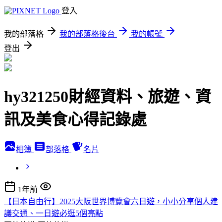
登入
我的部落格
我的部落格後台
我的帳號
登出
hy321250財經資料、旅遊、資
訊及美食心得記錄處
相簿
部落格
名片
1年前
【日本自由行】2025大阪世界博覽會六日遊，小小分享個人建
議交通、一日遊必逛5個亮點