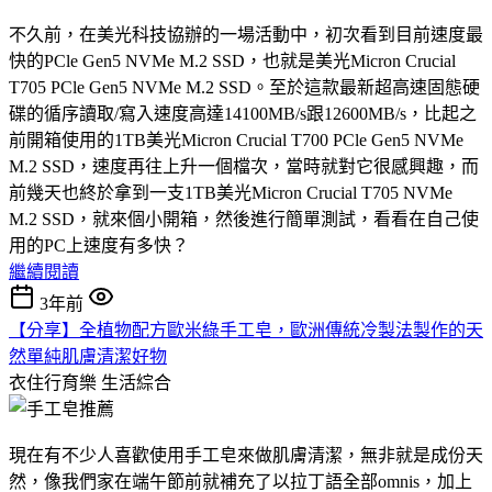
不久前，在美光科技協辦的一場活動中，初次看到目前速度最
快的PCle Gen5 NVMe M.2 SSD，也就是美光Micron Crucial
T705 PCle Gen5 NVMe M.2 SSD。至於這款最新超高速固態硬
碟的循序讀取/寫入速度高達14100MB/s跟12600MB/s，比起之
前開箱使用的1TB美光Micron Crucial T700 PCle Gen5 NVMe
M.2 SSD，速度再往上升一個檔次，當時就對它很感興趣，而
前幾天也終於拿到一支1TB美光Micron Crucial T705 NVMe
M.2 SSD，就來個小開箱，然後進行簡單測試，看看在自己使
用的PC上速度有多快？
繼續閱讀
3年前
【分享】全植物配方歐米綠手工皂，歐洲傳統冷製法製作的天
然單純肌膚清潔好物
衣住行育樂
生活綜合
現在有不少人喜歡使用手工皂來做肌膚清潔，無非就是成份天
然，像我們家在端午節前就補充了以拉丁語全部omnis，加上