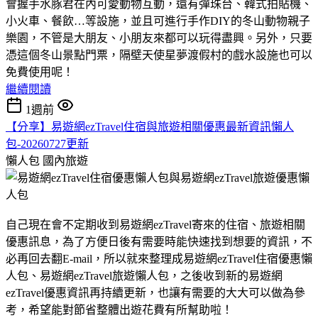
會握手水豚君在內可愛動物互動，還有彈珠台、韓式拍貼機、
小火車、餐飲…等設施，並且可進行手作DIY的冬山動物親子
樂園，不管是大朋友、小朋友來都可以玩得盡興。另外，只要
憑這個冬山景點門票，隔壁天使星夢渡假村的戲水設施也可以
免費使用呢！
繼續閱讀
1週前
【分享】易遊網ezTravel住宿與旅遊相關優惠最新資訊懶人
包-20260727更新
懶人包
國內旅遊
自己現在會不定期收到易遊網ezTravel寄來的住宿、旅遊相關
優惠訊息，為了方便日後有需要時能快速找到想要的資訊，不
必再回去翻E-mail，所以就來整理成易遊網ezTravel住宿優惠懶
人包、易遊網ezTravel旅遊懶人包，之後收到新的易遊網
ezTravel優惠資訊再持續更新，也讓有需要的大大可以做為參
考，希望能對節省整體出遊花費有所幫助啦！