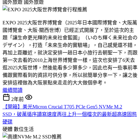
國外旅遊
國外旅遊
EXPO 2025大阪世界博覽會（2025年日本國際博覽會、大阪萬
國博覽會、大阪·關西世博）已經正式開展了，至於這次的主
題「讓生命更光輝的未來社會藍圖」（いのち輝く未来社会の
デザイン），打造「未來生命的實驗場」，自己感覺還不錯，
再加上距離近，就決定安排一趟日本小旅行去朝聖一下，而跟
第一次去看的2010上海世界博覽會一樣，這次也安排了6天去
逛2025大阪世博，然後能看多少算多少，因此也有一些事前準
備跟實際看到的資訊可供分享，所以就簡單分享一下，讓之後
安排這裡做為大阪景點來走走的大大做個參考。
繼續閱讀
2年前
【開箱】美光Micron Crucial T705 PCle Gen5 NVMe M.2
SSD，破萬循序讀寫速度再往上升一個檔次的最新超高速固態
硬碟
硬體
數位生活