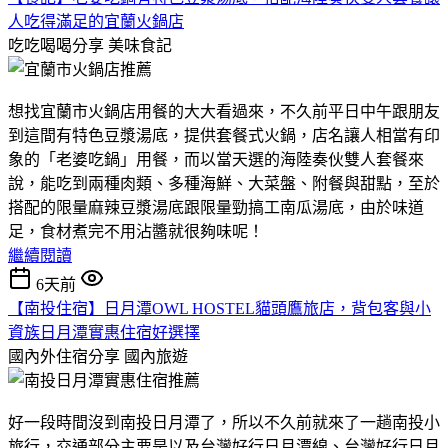
人吃得滿足的宜蘭火鍋店
吃吃喝喝分享
美味食記
想找宜蘭市火鍋店用餐的大大看過來，不久前平日中午跟朋友
到這間有特色豆漿湯底，提供套餐式火鍋，店名讓人相當有印
象的「老婆吃鍋」用餐，而以當天選的海陸奏伙雙人套餐來
說，能吃到兩種肉類、多種海鮮、大菜盤、附餐與甜點，至於
搭配的限量麻辣豆漿湯底跟限量勁搞工南瓜湯底，由於味道
足，食材煮完不用沾醬就很夠味呢！
繼續閱讀
6天前
【南投住宿】日月潭OWL HOSTEL貓頭鷹旅店，背包客與小
資族日月潭實惠住宿好選擇
國內外住宿分享
國內旅遊
好一段時間沒到南投日月潭了，所以不久前就來了一趟南投小
旅行，交通部分主要是以及台灣好行日月潭線、台灣好行日月