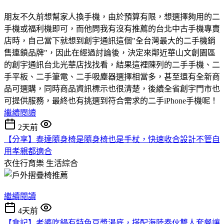
朋友不久前想幫家人換手機，由於預算有限，想選擇夠用的二
手機或福利機即可，而他問我有沒有推薦的台北中古手機專賣
店時，自己當下就想到創宇通訊這個"全台灣最大的二手機銷
售連鎖品牌"，因此在經過討論後，決定來鄰近華山文創園區
的創宇通訊台北光華店找找看，結果這裡陳列的二手手機、二
手平板、二手筆電、二手吸塵器選擇相當多，甚至還有全新商
品可選購，同時商品資訊標示也很清楚，後續全省創宇門市也
可提供服務，最終也有挑選到符合需求的二手iPhone手機呢！
繼續閱讀
2天前
【分享】泰達隨身椅是隨身椅也是手杖，快速收合設計不管自
用孝親都適合
衣住行育樂
生活綜合
繼續閱讀
4天前
【食記】老婆吃鍋有特色豆漿湯底，搭配海陸奏伙雙人套餐讓