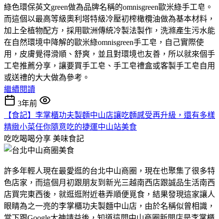
綠色環保英文green做為品牌名稱的omnisgreen歐米綠手工皂。
而這個以最高等級奧利塔特級冷壓初榨橄欖油做為基本材料，
加上全植物配方，採用歐洲傳統冷製法製作，洗滌產生污水能
在自然環境中降解的歐米綠omnisgreen手工皂，自己實際使
用，皮膚覺得滑順、舒爽，並且對環境也友善，所以就來個手
工皂推薦分享，讓要買手工皂、手工皂禮盒或客製手工皂自用
或送禮的大大做為參考。
繼續閱讀
3年前
【食記】李掌櫃功夫製麵中山店讓吃麵感受再升級，還有多樣
精緻小菜任你隨意吃的捷運中山站美食
吃吃喝喝分享
美味食記
許多年輕人現在最愛逛的台北中山商圈，現在也聚集了很多特
色店家，而這個月初跟朋友到新光三越南西店跟誠品生活南西
店買完東西後，就逛逛附近巷弄順便覓食，結果發現這家讓人
眼睛為之一亮的李掌櫃功夫製麵中山店，由於名稱似曾相識，
當下跟Google大神請益後，知道這間中山商圈新開店是李掌櫃