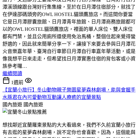
潭溪頭線跟台灣好行集集線，至於在日月潭住宿部分，就找了
在伊達邵碼頭旁的OWL HOSTEL貓頭鷹旅店。而這間你要當
它是日月潭膠囊旅館、日月潭青年旅館、日月潭商務旅館都可
以的OWL HOSTEL貓頭鷹旅店，裡面的單人床位、雙人床位
都有門禁，並且公用廁所還使用免治馬桶，整個住起來覺得蠻
舒適的，因此就來簡單分享一下，讓接下來要去參與日月潭花
火音樂嘉年華、臺灣自行車節日月潭自行車嘉年華活動，或是
像我想平日來走走，但希望找日月潭實惠住宿的背包客或小資
族參考囉…
繼續閱讀
1週前
【宜蘭小旅行】冬山動物親子樂園星夢森林劇場，能與會握手
水豚君在內可愛動物互動讓人療癒的宜蘭景點
國內旅遊
國內旅遊
想找鄰近宜蘭羅東景點的大大看過來，我們不久前宜蘭小旅行
有去逛的星夢森林劇場，說不定你也會喜歡。因為，這個能與