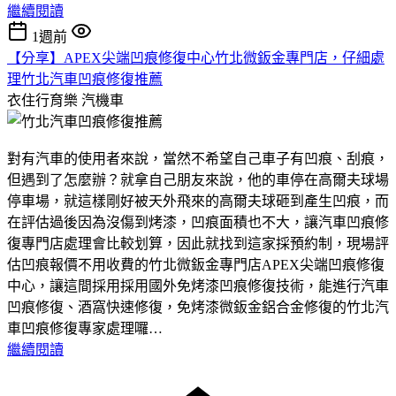
繼續閱讀
1週前
【分享】APEX尖端凹痕修復中心竹北微鈑金專門店，仔細處
理竹北汽車凹痕修復推薦
衣住行育樂
汽機車
對有汽車的使用者來說，當然不希望自己車子有凹痕、刮痕，
但遇到了怎麼辦？就拿自己朋友來說，他的車停在高爾夫球場
停車場，就這樣剛好被天外飛來的高爾夫球砸到產生凹痕，而
在評估過後因為沒傷到烤漆，凹痕面積也不大，讓汽車凹痕修
復專門店處理會比較划算，因此就找到這家採預約制，現場評
估凹痕報價不用收費的竹北微鈑金專門店APEX尖端凹痕修復
中心，讓這間採用採用國外免烤漆凹痕修復技術，能進行汽車
凹痕修復、酒窩快速修復，免烤漆微鈑金鋁合金修復的竹北汽
車凹痕修復專家處理囉…
繼續閱讀