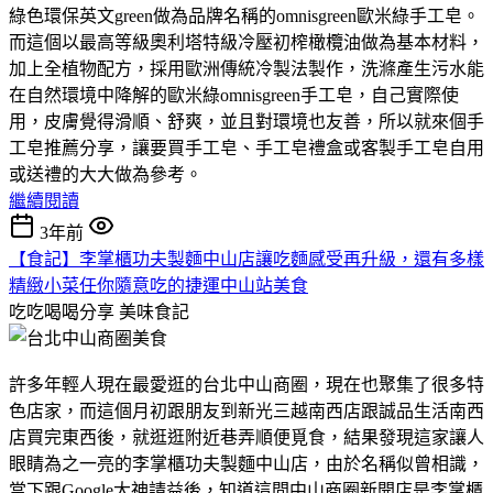
綠色環保英文green做為品牌名稱的omnisgreen歐米綠手工皂。
而這個以最高等級奧利塔特級冷壓初榨橄欖油做為基本材料，
加上全植物配方，採用歐洲傳統冷製法製作，洗滌產生污水能
在自然環境中降解的歐米綠omnisgreen手工皂，自己實際使
用，皮膚覺得滑順、舒爽，並且對環境也友善，所以就來個手
工皂推薦分享，讓要買手工皂、手工皂禮盒或客製手工皂自用
或送禮的大大做為參考。
繼續閱讀
3年前
【食記】李掌櫃功夫製麵中山店讓吃麵感受再升級，還有多樣
精緻小菜任你隨意吃的捷運中山站美食
吃吃喝喝分享
美味食記
許多年輕人現在最愛逛的台北中山商圈，現在也聚集了很多特
色店家，而這個月初跟朋友到新光三越南西店跟誠品生活南西
店買完東西後，就逛逛附近巷弄順便覓食，結果發現這家讓人
眼睛為之一亮的李掌櫃功夫製麵中山店，由於名稱似曾相識，
當下跟Google大神請益後，知道這間中山商圈新開店是李掌櫃