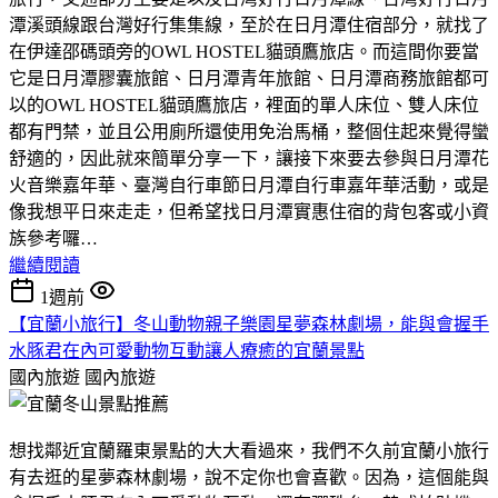
潭溪頭線跟台灣好行集集線，至於在日月潭住宿部分，就找了
在伊達邵碼頭旁的OWL HOSTEL貓頭鷹旅店。而這間你要當
它是日月潭膠囊旅館、日月潭青年旅館、日月潭商務旅館都可
以的OWL HOSTEL貓頭鷹旅店，裡面的單人床位、雙人床位
都有門禁，並且公用廁所還使用免治馬桶，整個住起來覺得蠻
舒適的，因此就來簡單分享一下，讓接下來要去參與日月潭花
火音樂嘉年華、臺灣自行車節日月潭自行車嘉年華活動，或是
像我想平日來走走，但希望找日月潭實惠住宿的背包客或小資
族參考囉…
繼續閱讀
1週前
【宜蘭小旅行】冬山動物親子樂園星夢森林劇場，能與會握手
水豚君在內可愛動物互動讓人療癒的宜蘭景點
國內旅遊
國內旅遊
想找鄰近宜蘭羅東景點的大大看過來，我們不久前宜蘭小旅行
有去逛的星夢森林劇場，說不定你也會喜歡。因為，這個能與