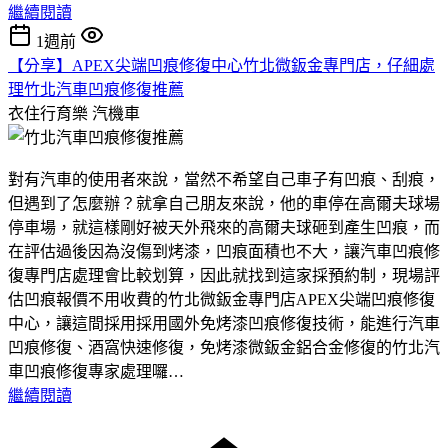
繼續閱讀
1週前
【分享】APEX尖端凹痕修復中心竹北微鈑金專門店，仔細處
理竹北汽車凹痕修復推薦
衣住行育樂
汽機車
對有汽車的使用者來說，當然不希望自己車子有凹痕、刮痕，
但遇到了怎麼辦？就拿自己朋友來說，他的車停在高爾夫球場
停車場，就這樣剛好被天外飛來的高爾夫球砸到產生凹痕，而
在評估過後因為沒傷到烤漆，凹痕面積也不大，讓汽車凹痕修
復專門店處理會比較划算，因此就找到這家採預約制，現場評
估凹痕報價不用收費的竹北微鈑金專門店APEX尖端凹痕修復
中心，讓這間採用採用國外免烤漆凹痕修復技術，能進行汽車
凹痕修復、酒窩快速修復，免烤漆微鈑金鋁合金修復的竹北汽
車凹痕修復專家處理囉…
繼續閱讀