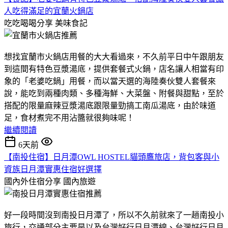
人吃得滿足的宜蘭火鍋店
吃吃喝喝分享
美味食記
想找宜蘭市火鍋店用餐的大大看過來，不久前平日中午跟朋友
到這間有特色豆漿湯底，提供套餐式火鍋，店名讓人相當有印
象的「老婆吃鍋」用餐，而以當天選的海陸奏伙雙人套餐來
說，能吃到兩種肉類、多種海鮮、大菜盤、附餐與甜點，至於
搭配的限量麻辣豆漿湯底跟限量勁搞工南瓜湯底，由於味道
足，食材煮完不用沾醬就很夠味呢！
繼續閱讀
6天前
【南投住宿】日月潭OWL HOSTEL貓頭鷹旅店，背包客與小
資族日月潭實惠住宿好選擇
國內外住宿分享
國內旅遊
好一段時間沒到南投日月潭了，所以不久前就來了一趟南投小
旅行，交通部分主要是以及台灣好行日月潭線、台灣好行日月