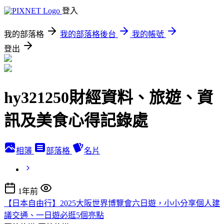
登入
我的部落格
我的部落格後台
我的帳號
登出
hy321250財經資料、旅遊、資
訊及美食心得記錄處
相簿
部落格
名片
1年前
【日本自由行】2025大阪世界博覽會六日遊，小小分享個人建
議交通、一日遊必逛5個亮點