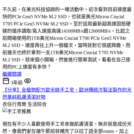
不久前，在美光科技協辦的一場活動中，初次看到目前速度最
快的PCle Gen5 NVMe M.2 SSD，也就是美光Micron Crucial
T705 PCle Gen5 NVMe M.2 SSD。至於這款最新超高速固態硬
碟的循序讀取/寫入速度高達14100MB/s跟12600MB/s，比起之
前開箱使用的1TB美光Micron Crucial T700 PCle Gen5 NVMe
M.2 SSD，速度再往上升一個檔次，當時就對它很感興趣，而
前幾天也終於拿到一支1TB美光Micron Crucial T705 NVMe
M.2 SSD，就來個小開箱，然後進行簡單測試，看看在自己使
用的PC上速度有多快？
繼續閱讀
3年前
【分享】全植物配方歐米綠手工皂，歐洲傳統冷製法製作的天
然單純肌膚清潔好物
衣住行育樂
生活綜合
現在有不少人喜歡使用手工皂來做肌膚清潔，無非就是成份天
然，像我們家在端午節前就補充了以拉丁語全部omnis，加上