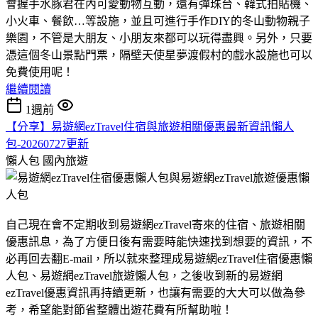
會握手水豚君在內可愛動物互動，還有彈珠台、韓式拍貼機、
小火車、餐飲…等設施，並且可進行手作DIY的冬山動物親子
樂園，不管是大朋友、小朋友來都可以玩得盡興。另外，只要
憑這個冬山景點門票，隔壁天使星夢渡假村的戲水設施也可以
免費使用呢！
繼續閱讀
1週前
【分享】易遊網ezTravel住宿與旅遊相關優惠最新資訊懶人
包-20260727更新
懶人包
國內旅遊
自己現在會不定期收到易遊網ezTravel寄來的住宿、旅遊相關
優惠訊息，為了方便日後有需要時能快速找到想要的資訊，不
必再回去翻E-mail，所以就來整理成易遊網ezTravel住宿優惠懶
人包、易遊網ezTravel旅遊懶人包，之後收到新的易遊網
ezTravel優惠資訊再持續更新，也讓有需要的大大可以做為參
考，希望能對節省整體出遊花費有所幫助啦！