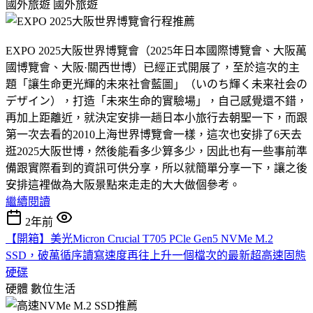
國外旅遊
國外旅遊
EXPO 2025大阪世界博覽會（2025年日本國際博覽會、大阪萬
國博覽會、大阪·關西世博）已經正式開展了，至於這次的主
題「讓生命更光輝的未來社會藍圖」（いのち輝く未来社会の
デザイン），打造「未來生命的實驗場」，自己感覺還不錯，
再加上距離近，就決定安排一趟日本小旅行去朝聖一下，而跟
第一次去看的2010上海世界博覽會一樣，這次也安排了6天去
逛2025大阪世博，然後能看多少算多少，因此也有一些事前準
備跟實際看到的資訊可供分享，所以就簡單分享一下，讓之後
安排這裡做為大阪景點來走走的大大做個參考。
繼續閱讀
2年前
【開箱】美光Micron Crucial T705 PCle Gen5 NVMe M.2
SSD，破萬循序讀寫速度再往上升一個檔次的最新超高速固態
硬碟
硬體
數位生活