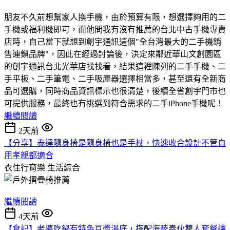
朋友不久前想幫家人換手機，由於預算有限，想選擇夠用的二
手機或福利機即可，而他問我有沒有推薦的台北中古手機專賣
店時，自己當下就想到創宇通訊這個"全台灣最大的二手機銷
售連鎖品牌"，因此在經過討論後，決定來鄰近華山文創園區
的創宇通訊台北光華店找找看，結果這裡陳列的二手手機、二
手平板、二手筆電、二手吸塵器選擇相當多，甚至還有全新商
品可選購，同時商品資訊標示也很清楚，後續全省創宇門市也
可提供服務，最終也有挑選到符合需求的二手iPhone手機呢！
繼續閱讀
2天前
【分享】泰達隨身椅是隨身椅也是手杖，快速收合設計不管自
用孝親都適合
衣住行育樂
生活綜合
繼續閱讀
4天前
【食記】老婆吃鍋有特色豆漿湯底，搭配海陸奏伙雙人套餐讓