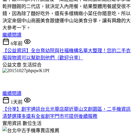
乾拌麵館的二代店，就決定入內用餐，結果整體用餐感受很不
錯，因為除了麵好吃外，還有多樣精緻小菜任你隨意吃，所以
決定來個中山商圈美食跟捷運中山站美食分享，讓有興趣的大
大參考一下。
繼續閱讀
6年前
【公益資訊】全台育幼院與社福機構名單大整理！您的二手衣
服與物資可以幫助到他們（歡迎分享）
公益文章
生活綜合
繼續閱讀
1天前
【分享】創宇通訊台北光華店鄰近華山文創園區，二手機資訊
清楚選擇多還有全省創宇門市可提供後續服務
實用資訊
數位生活