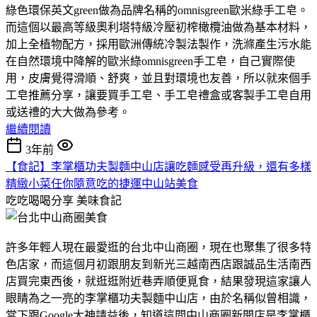
綠色環保英文green做為品牌名稱的omnisgreen歐米綠手工皂。
而這個以最高等級奧利塔特級冷壓初榨橄欖油做為基本材料，
加上全植物配方，採用歐洲傳統冷製法製作，洗滌產生污水能
在自然環境中降解的歐米綠omnisgreen手工皂，自己實際使
用，皮膚覺得滑順、舒爽，並且對環境也友善，所以就來個手
工皂推薦分享，讓要買手工皂、手工皂禮盒或客製手工皂自用
或送禮的大大做為參考。
繼續閱讀
3年前
【食記】李掌櫃功夫製麵中山店讓吃麵感受再升級，還有多樣
精緻小菜任你隨意吃的捷運中山站美食
吃吃喝喝分享
美味食記
許多年輕人現在最愛逛的台北中山商圈，現在也聚集了很多特
色店家，而這個月初跟朋友到新光三越南西店跟誠品生活南西
店買完東西後，就逛逛附近巷弄順便覓食，結果發現這家讓人
眼睛為之一亮的李掌櫃功夫製麵中山店，由於名稱似曾相識，
當下跟Google大神請益後，知道這間中山商圈新開店是李掌櫃