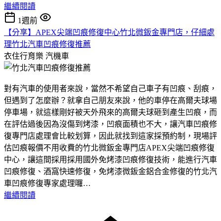
繼續閱讀
1週前
【分享】APEX尖端凹痕修復中心竹北微鈑金專門店，仔細處
理竹北汽車凹痕修復推薦
衣住行育樂
汽機車
對有汽車的使用者來說，當然不希望自己車子有凹痕、刮痕，
但遇到了怎麼辦？就拿自己朋友來說，他的車停在高爾夫球場
停車場，就這樣剛好被天外飛來的高爾夫球砸到產生凹痕，而
在評估過後因為沒傷到烤漆，凹痕面積也不大，讓汽車凹痕修
復專門店處理會比較划算，因此就找到這家採預約制，現場評
估凹痕報價不用收費的竹北微鈑金專門店APEX尖端凹痕修復
中心，讓這間採用採用國外免烤漆凹痕修復技術，能進行汽車
凹痕修復、酒窩快速修復，免烤漆微鈑金鋁合金修復的竹北汽
車凹痕修復專家處理囉…
繼續閱讀