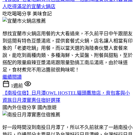
人吃得滿足的宜蘭火鍋店
吃吃喝喝分享
美味食記
想找宜蘭市火鍋店用餐的大大看過來，不久前平日中午跟朋友
到這間有特色豆漿湯底，提供套餐式火鍋，店名讓人相當有印
象的「老婆吃鍋」用餐，而以當天選的海陸奏伙雙人套餐來
說，能吃到兩種肉類、多種海鮮、大菜盤、附餐與甜點，至於
搭配的限量麻辣豆漿湯底跟限量勁搞工南瓜湯底，由於味道
足，食材煮完不用沾醬就很夠味呢！
繼續閱讀
1週前
【南投住宿】日月潭OWL HOSTEL貓頭鷹旅店，背包客與小
資族日月潭實惠住宿好選擇
國內外住宿分享
國內旅遊
好一段時間沒到南投日月潭了，所以不久前就來了一趟南投小
旅行，交通部分主要是以及台灣好行日月潭線、台灣好行日月