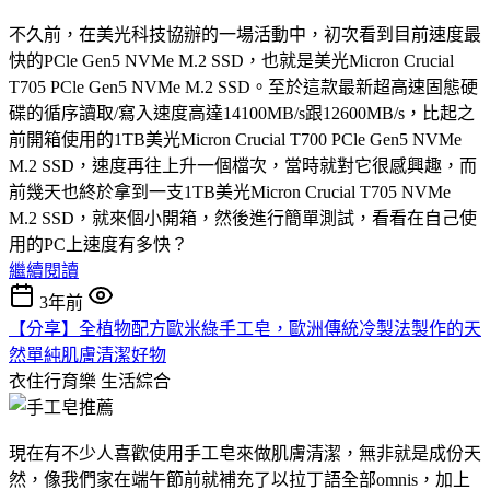
不久前，在美光科技協辦的一場活動中，初次看到目前速度最
快的PCle Gen5 NVMe M.2 SSD，也就是美光Micron Crucial
T705 PCle Gen5 NVMe M.2 SSD。至於這款最新超高速固態硬
碟的循序讀取/寫入速度高達14100MB/s跟12600MB/s，比起之
前開箱使用的1TB美光Micron Crucial T700 PCle Gen5 NVMe
M.2 SSD，速度再往上升一個檔次，當時就對它很感興趣，而
前幾天也終於拿到一支1TB美光Micron Crucial T705 NVMe
M.2 SSD，就來個小開箱，然後進行簡單測試，看看在自己使
用的PC上速度有多快？
繼續閱讀
3年前
【分享】全植物配方歐米綠手工皂，歐洲傳統冷製法製作的天
然單純肌膚清潔好物
衣住行育樂
生活綜合
現在有不少人喜歡使用手工皂來做肌膚清潔，無非就是成份天
然，像我們家在端午節前就補充了以拉丁語全部omnis，加上