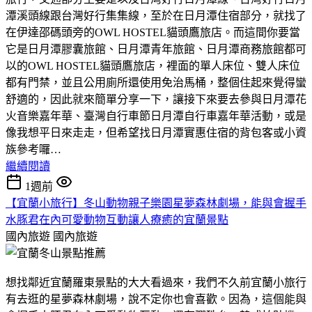
潭溪頭線跟台灣好行集集線，至於在日月潭住宿部分，就找了
在伊達邵碼頭旁的OWL HOSTEL貓頭鷹旅店。而這間你要當
它是日月潭膠囊旅館、日月潭青年旅館、日月潭商務旅館都可
以的OWL HOSTEL貓頭鷹旅店，裡面的單人床位、雙人床位
都有門禁，並且公用廁所還使用免治馬桶，整個住起來覺得蠻
舒適的，因此就來簡單分享一下，讓接下來要去參與日月潭花
火音樂嘉年華、臺灣自行車節日月潭自行車嘉年華活動，或是
像我想平日來走走，但希望找日月潭實惠住宿的背包客或小資
族參考囉…
繼續閱讀
1週前
【宜蘭小旅行】冬山動物親子樂園星夢森林劇場，能與會握手
水豚君在內可愛動物互動讓人療癒的宜蘭景點
國內旅遊
國內旅遊
想找鄰近宜蘭羅東景點的大大看過來，我們不久前宜蘭小旅行
有去逛的星夢森林劇場，說不定你也會喜歡。因為，這個能與