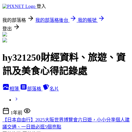
登入
我的部落格
我的部落格後台
我的帳號
登出
hy321250財經資料、旅遊、資
訊及美食心得記錄處
相簿
部落格
名片
1年前
【日本自由行】2025大阪世界博覽會六日遊，小小分享個人建
議交通、一日遊必逛5個亮點