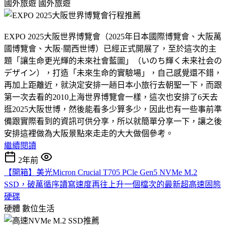
國外旅遊
國外旅遊
EXPO 2025大阪世界博覽會（2025年日本國際博覽會、大阪萬
國博覽會、大阪·關西世博）已經正式開展了，至於這次的主
題「讓生命更光輝的未來社會藍圖」（いのち輝く未来社会の
デザイン），打造「未來生命的實驗場」，自己感覺還不錯，
再加上距離近，就決定安排一趟日本小旅行去朝聖一下，而跟
第一次去看的2010上海世界博覽會一樣，這次也安排了6天去
逛2025大阪世博，然後能看多少算多少，因此也有一些事前準
備跟實際看到的資訊可供分享，所以就簡單分享一下，讓之後
安排這裡做為大阪景點來走走的大大做個參考。
繼續閱讀
2年前
【開箱】美光Micron Crucial T705 PCle Gen5 NVMe M.2
SSD，破萬循序讀寫速度再往上升一個檔次的最新超高速固態
硬碟
硬體
數位生活