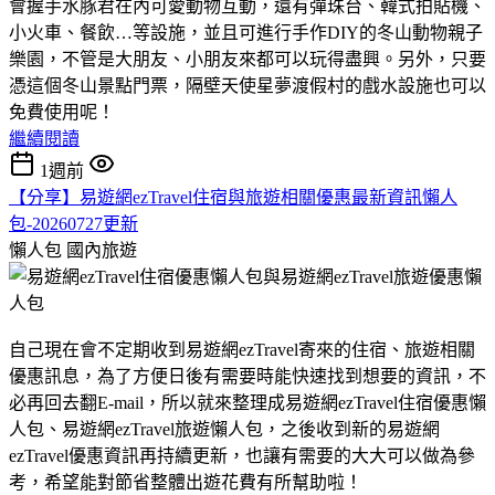
會握手水豚君在內可愛動物互動，還有彈珠台、韓式拍貼機、
小火車、餐飲…等設施，並且可進行手作DIY的冬山動物親子
樂園，不管是大朋友、小朋友來都可以玩得盡興。另外，只要
憑這個冬山景點門票，隔壁天使星夢渡假村的戲水設施也可以
免費使用呢！
繼續閱讀
1週前
【分享】易遊網ezTravel住宿與旅遊相關優惠最新資訊懶人
包-20260727更新
懶人包
國內旅遊
自己現在會不定期收到易遊網ezTravel寄來的住宿、旅遊相關
優惠訊息，為了方便日後有需要時能快速找到想要的資訊，不
必再回去翻E-mail，所以就來整理成易遊網ezTravel住宿優惠懶
人包、易遊網ezTravel旅遊懶人包，之後收到新的易遊網
ezTravel優惠資訊再持續更新，也讓有需要的大大可以做為參
考，希望能對節省整體出遊花費有所幫助啦！