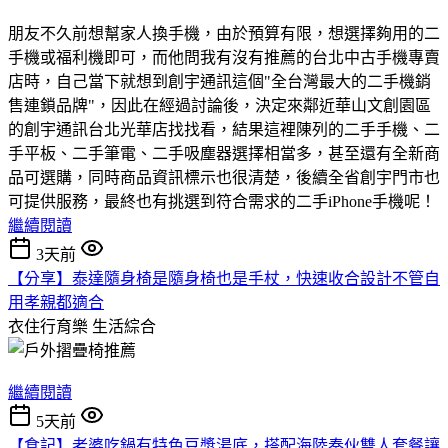
朋友不久前想幫家人換手機，由於預算有限，想選擇夠用的二
手機或福利機即可，而他問我有沒有推薦的台北中古手機專賣
店時，自己當下就想到創宇通訊這個"全台灣最大的二手機銷
售連鎖品牌"，因此在經過討論後，決定來鄰近華山文創園區
的創宇通訊台北光華店找找看，結果這裡陳列的二手手機、二
手平板、二手筆電、二手吸塵器選擇相當多，甚至還有全新商
品可選購，同時商品資訊標示也很清楚，後續全省創宇門市也
可提供服務，最終也有挑選到符合需求的二手iPhone手機呢！
繼續閱讀
3天前
【分享】泰達隨身椅是隨身椅也是手杖，快速收合設計不管自
用孝親都適合
衣住行育樂
生活綜合
繼續閱讀
5天前
【食記】老婆吃鍋有特色豆漿湯底，搭配海陸奏伙雙人套餐讓