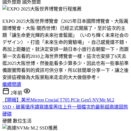
國外旅遊
國外旅遊
EXPO 2025大阪世界博覽會（2025年日本國際博覽會、大阪萬
國博覽會、大阪·關西世博）已經正式開展了，至於這次的主
題「讓生命更光輝的未來社會藍圖」（いのち輝く未来社会の
デザイン），打造「未來生命的實驗場」，自己感覺還不錯，
再加上距離近，就決定安排一趟日本小旅行去朝聖一下，而跟
第一次去看的2010上海世界博覽會一樣，這次也安排了6天去
逛2025大阪世博，然後能看多少算多少，因此也有一些事前準
備跟實際看到的資訊可供分享，所以就簡單分享一下，讓之後
安排這裡做為大阪景點來走走的大大做個參考。
繼續閱讀
2年前
【開箱】美光Micron Crucial T705 PCle Gen5 NVMe M.2
SSD，破萬循序讀寫速度再往上升一個檔次的最新超高速固態
硬碟
硬體
數位生活