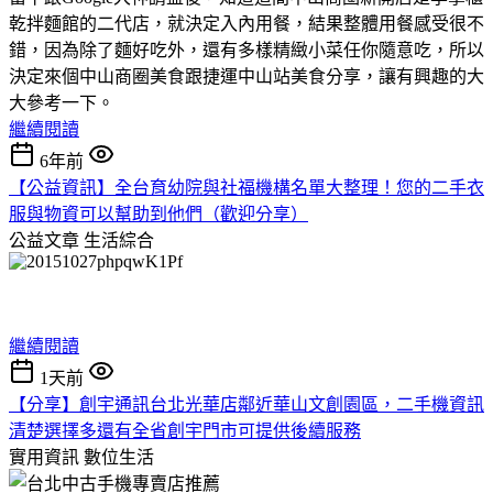
乾拌麵館的二代店，就決定入內用餐，結果整體用餐感受很不
錯，因為除了麵好吃外，還有多樣精緻小菜任你隨意吃，所以
決定來個中山商圈美食跟捷運中山站美食分享，讓有興趣的大
大參考一下。
繼續閱讀
6年前
【公益資訊】全台育幼院與社福機構名單大整理！您的二手衣
服與物資可以幫助到他們（歡迎分享）
公益文章
生活綜合
繼續閱讀
1天前
【分享】創宇通訊台北光華店鄰近華山文創園區，二手機資訊
清楚選擇多還有全省創宇門市可提供後續服務
實用資訊
數位生活