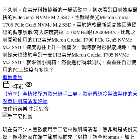
不久前，在美光科技協辦的一場活動中，初次看到目前速度最
快的PCle Gen5 NVMe M.2 SSD，也就是美光Micron Crucial
T705 PCle Gen5 NVMe M.2 SSD。至於這款最新超高速固態硬
碟的循序讀取/寫入速度高達14100MB/s跟12600MB/s，比起之
前開箱使用的1TB美光Micron Crucial T700 PCle Gen5 NVMe
M.2 SSD，速度再往上升一個檔次，當時就對它很感興趣，而
前幾天也終於拿到一支1TB美光Micron Crucial T705 NVMe
M.2 SSD，就來個小開箱，然後進行簡單測試，看看在自己使
用的PC上速度有多快？
繼續閱讀
3年前
【分享】全植物配方歐米綠手工皂，歐洲傳統冷製法製作的天
然單純肌膚清潔好物
衣住行育樂
生活綜合
現在有不少人喜歡使用手工皂來做肌膚清潔，無非就是成份天
然，像我們家在端午節前就補充了以拉丁語全部omnis，加上