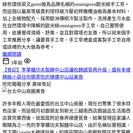
綠色環保英文green做為品牌名稱的omnisgreen歐米綠手工皂。
而這個以最高等級奧利塔特級冷壓初榨橄欖油做為基本材料，
加上全植物配方，採用歐洲傳統冷製法製作，洗滌產生污水能
在自然環境中降解的歐米綠omnisgreen手工皂，自己實際使
用，皮膚覺得滑順、舒爽，並且對環境也友善，所以就來個手
工皂推薦分享，讓要買手工皂、手工皂禮盒或客製手工皂自用
或送禮的大大做為參考。
繼續閱讀
3年前
【食記】李掌櫃功夫製麵中山店讓吃麵感受再升級，還有多樣
精緻小菜任你隨意吃的捷運中山站美食
吃吃喝喝分享
美味食記
許多年輕人現在最愛逛的台北中山商圈，現在也聚集了很多特
色店家，而這個月初跟朋友到新光三越南西店跟誠品生活南西
店買完東西後，就逛逛附近巷弄順便覓食，結果發現這家讓人
眼睛為之一亮的李掌櫃功夫製麵中山店，由於名稱似曾相識，
當下跟Google大神請益後，知道這間中山商圈新開店是李掌櫃