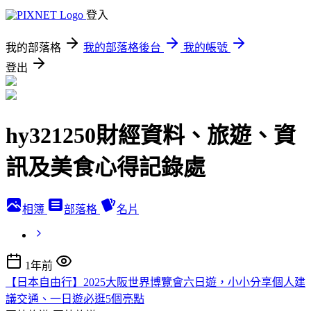
登入
我的部落格
我的部落格後台
我的帳號
登出
hy321250財經資料、旅遊、資
訊及美食心得記錄處
相簿
部落格
名片
1年前
【日本自由行】2025大阪世界博覽會六日遊，小小分享個人建
議交通、一日遊必逛5個亮點