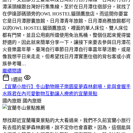
潭溪頭線跟台灣好行集集線，至於在日月潭住宿部分，就找了
在伊達邵碼頭旁的OWL HOSTEL貓頭鷹旅店。而這間你要當
它是日月潭膠囊旅館、日月潭青年旅館、日月潭商務旅館都可
以的OWL HOSTEL貓頭鷹旅店，裡面的單人床位、雙人床位
都有門禁，並且公用廁所還使用免治馬桶，整個住起來覺得蠻
舒適的，因此就來簡單分享一下，讓接下來要去參與日月潭花
火音樂嘉年華、臺灣自行車節日月潭自行車嘉年華活動，或是
像我想平日來走走，但希望找日月潭實惠住宿的背包客或小資
族參考囉…
繼續閱讀
1週前
【宜蘭小旅行】冬山動物親子樂園星夢森林劇場，能與會握手
水豚君在內可愛動物互動讓人療癒的宜蘭景點
國內旅遊
國內旅遊
想找鄰近宜蘭羅東景點的大大看過來，我們不久前宜蘭小旅行
有去逛的星夢森林劇場，說不定你也會喜歡。因為，這個能與