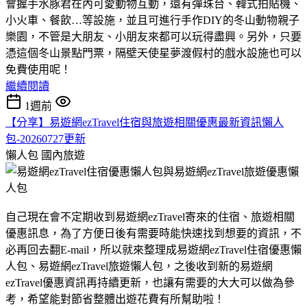
會握手水豚君在內可愛動物互動，還有彈珠台、韓式拍貼機、
小火車、餐飲…等設施，並且可進行手作DIY的冬山動物親子
樂園，不管是大朋友、小朋友來都可以玩得盡興。另外，只要
憑這個冬山景點門票，隔壁天使星夢渡假村的戲水設施也可以
免費使用呢！
繼續閱讀
1週前
【分享】易遊網ezTravel住宿與旅遊相關優惠最新資訊懶人
包-20260727更新
懶人包
國內旅遊
自己現在會不定期收到易遊網ezTravel寄來的住宿、旅遊相關
優惠訊息，為了方便日後有需要時能快速找到想要的資訊，不
必再回去翻E-mail，所以就來整理成易遊網ezTravel住宿優惠懶
人包、易遊網ezTravel旅遊懶人包，之後收到新的易遊網
ezTravel優惠資訊再持續更新，也讓有需要的大大可以做為參
考，希望能對節省整體出遊花費有所幫助啦！