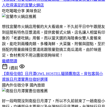
人吃得滿足的宜蘭火鍋店
吃吃喝喝分享
美味食記
想找宜蘭市火鍋店用餐的大大看過來，不久前平日中午跟朋友
到這間有特色豆漿湯底，提供套餐式火鍋，店名讓人相當有印
象的「老婆吃鍋」用餐，而以當天選的海陸奏伙雙人套餐來
說，能吃到兩種肉類、多種海鮮、大菜盤、附餐與甜點，至於
搭配的限量麻辣豆漿湯底跟限量勁搞工南瓜湯底，由於味道
足，食材煮完不用沾醬就很夠味呢！
繼續閱讀
1週前
【南投住宿】日月潭OWL HOSTEL貓頭鷹旅店，背包客與小
資族日月潭實惠住宿好選擇
國內外住宿分享
國內旅遊
好一段時間沒到南投日月潭了，所以不久前就來了一趟南投小
旅行，交通部分主要是以及台灣好行日月潭線、台灣好行日月