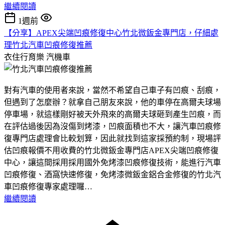
繼續閱讀
1週前
【分享】APEX尖端凹痕修復中心竹北微鈑金專門店，仔細處
理竹北汽車凹痕修復推薦
衣住行育樂
汽機車
對有汽車的使用者來說，當然不希望自己車子有凹痕、刮痕，
但遇到了怎麼辦？就拿自己朋友來說，他的車停在高爾夫球場
停車場，就這樣剛好被天外飛來的高爾夫球砸到產生凹痕，而
在評估過後因為沒傷到烤漆，凹痕面積也不大，讓汽車凹痕修
復專門店處理會比較划算，因此就找到這家採預約制，現場評
估凹痕報價不用收費的竹北微鈑金專門店APEX尖端凹痕修復
中心，讓這間採用採用國外免烤漆凹痕修復技術，能進行汽車
凹痕修復、酒窩快速修復，免烤漆微鈑金鋁合金修復的竹北汽
車凹痕修復專家處理囉…
繼續閱讀