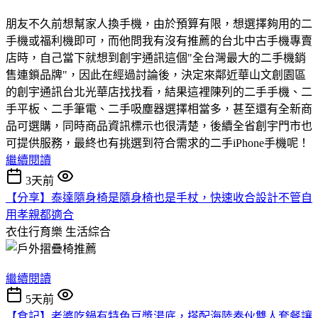
朋友不久前想幫家人換手機，由於預算有限，想選擇夠用的二
手機或福利機即可，而他問我有沒有推薦的台北中古手機專賣
店時，自己當下就想到創宇通訊這個"全台灣最大的二手機銷
售連鎖品牌"，因此在經過討論後，決定來鄰近華山文創園區
的創宇通訊台北光華店找找看，結果這裡陳列的二手手機、二
手平板、二手筆電、二手吸塵器選擇相當多，甚至還有全新商
品可選購，同時商品資訊標示也很清楚，後續全省創宇門市也
可提供服務，最終也有挑選到符合需求的二手iPhone手機呢！
繼續閱讀
3天前
【分享】泰達隨身椅是隨身椅也是手杖，快速收合設計不管自
用孝親都適合
衣住行育樂
生活綜合
繼續閱讀
5天前
【食記】老婆吃鍋有特色豆漿湯底，搭配海陸奏伙雙人套餐讓