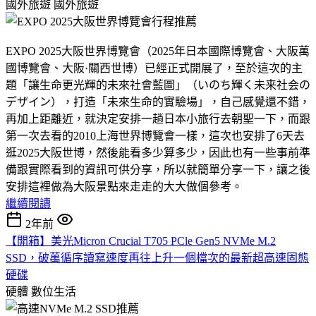
國外旅遊
國外旅遊
EXPO 2025大阪世界博覽會（2025年日本國際博覽會、大阪萬
國博覽會、大阪·關西世博）已經正式開展了，至於這次的主
題「讓生命更光輝的未來社會藍圖」（いのち輝く未来社会の
デザイン），打造「未來生命的實驗場」，自己感覺還不錯，
再加上距離近，就決定安排一趟日本小旅行去朝聖一下，而跟
第一次去看的2010上海世界博覽會一樣，這次也安排了6天去
逛2025大阪世博，然後能看多少算多少，因此也有一些事前準
備跟實際看到的資訊可供分享，所以就簡單分享一下，讓之後
安排這裡做為大阪景點來走走的大大做個參考。
繼續閱讀
2年前
【開箱】美光Micron Crucial T705 PCle Gen5 NVMe M.2
SSD，破萬循序讀寫速度再往上升一個檔次的最新超高速固態
硬碟
硬體
數位生活