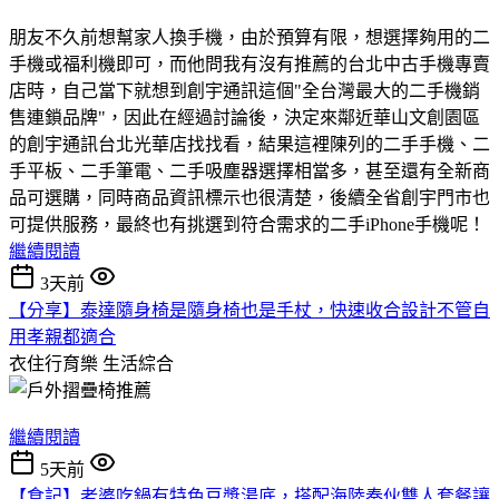
朋友不久前想幫家人換手機，由於預算有限，想選擇夠用的二
手機或福利機即可，而他問我有沒有推薦的台北中古手機專賣
店時，自己當下就想到創宇通訊這個"全台灣最大的二手機銷
售連鎖品牌"，因此在經過討論後，決定來鄰近華山文創園區
的創宇通訊台北光華店找找看，結果這裡陳列的二手手機、二
手平板、二手筆電、二手吸塵器選擇相當多，甚至還有全新商
品可選購，同時商品資訊標示也很清楚，後續全省創宇門市也
可提供服務，最終也有挑選到符合需求的二手iPhone手機呢！
繼續閱讀
3天前
【分享】泰達隨身椅是隨身椅也是手杖，快速收合設計不管自
用孝親都適合
衣住行育樂
生活綜合
繼續閱讀
5天前
【食記】老婆吃鍋有特色豆漿湯底，搭配海陸奏伙雙人套餐讓