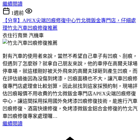
繼續閱讀
1週前
【分享】APEX尖端凹痕修復中心竹北微鈑金專門店，仔細處
理竹北汽車凹痕修復推薦
衣住行育樂
汽機車
對有汽車的使用者來說，當然不希望自己車子有凹痕、刮痕，
但遇到了怎麼辦？就拿自己朋友來說，他的車停在高爾夫球場
停車場，就這樣剛好被天外飛來的高爾夫球砸到產生凹痕，而
在評估過後因為沒傷到烤漆，凹痕面積也不大，讓汽車凹痕修
復專門店處理會比較划算，因此就找到這家採預約制，現場評
估凹痕報價不用收費的竹北微鈑金專門店APEX尖端凹痕修復
中心，讓這間採用採用國外免烤漆凹痕修復技術，能進行汽車
凹痕修復、酒窩快速修復，免烤漆微鈑金鋁合金修復的竹北汽
車凹痕修復專家處理囉…
繼續閱讀