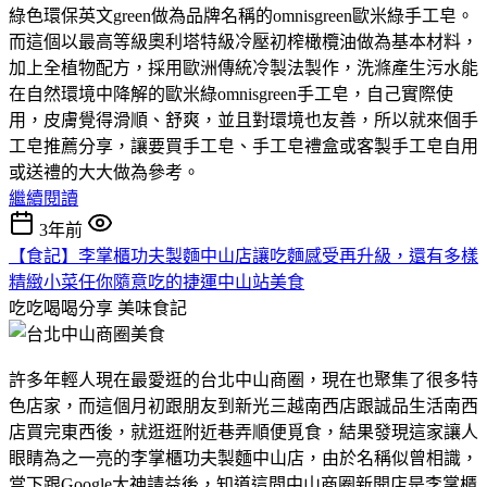
綠色環保英文green做為品牌名稱的omnisgreen歐米綠手工皂。
而這個以最高等級奧利塔特級冷壓初榨橄欖油做為基本材料，
加上全植物配方，採用歐洲傳統冷製法製作，洗滌產生污水能
在自然環境中降解的歐米綠omnisgreen手工皂，自己實際使
用，皮膚覺得滑順、舒爽，並且對環境也友善，所以就來個手
工皂推薦分享，讓要買手工皂、手工皂禮盒或客製手工皂自用
或送禮的大大做為參考。
繼續閱讀
3年前
【食記】李掌櫃功夫製麵中山店讓吃麵感受再升級，還有多樣
精緻小菜任你隨意吃的捷運中山站美食
吃吃喝喝分享
美味食記
許多年輕人現在最愛逛的台北中山商圈，現在也聚集了很多特
色店家，而這個月初跟朋友到新光三越南西店跟誠品生活南西
店買完東西後，就逛逛附近巷弄順便覓食，結果發現這家讓人
眼睛為之一亮的李掌櫃功夫製麵中山店，由於名稱似曾相識，
當下跟Google大神請益後，知道這間中山商圈新開店是李掌櫃