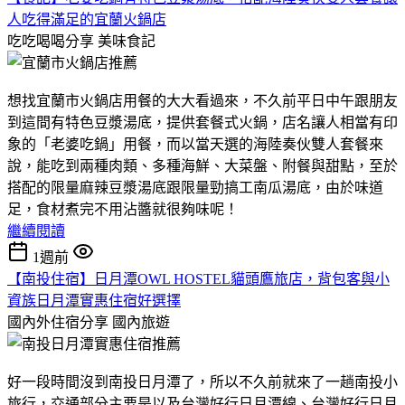
人吃得滿足的宜蘭火鍋店
吃吃喝喝分享
美味食記
想找宜蘭市火鍋店用餐的大大看過來，不久前平日中午跟朋友
到這間有特色豆漿湯底，提供套餐式火鍋，店名讓人相當有印
象的「老婆吃鍋」用餐，而以當天選的海陸奏伙雙人套餐來
說，能吃到兩種肉類、多種海鮮、大菜盤、附餐與甜點，至於
搭配的限量麻辣豆漿湯底跟限量勁搞工南瓜湯底，由於味道
足，食材煮完不用沾醬就很夠味呢！
繼續閱讀
1週前
【南投住宿】日月潭OWL HOSTEL貓頭鷹旅店，背包客與小
資族日月潭實惠住宿好選擇
國內外住宿分享
國內旅遊
好一段時間沒到南投日月潭了，所以不久前就來了一趟南投小
旅行，交通部分主要是以及台灣好行日月潭線、台灣好行日月