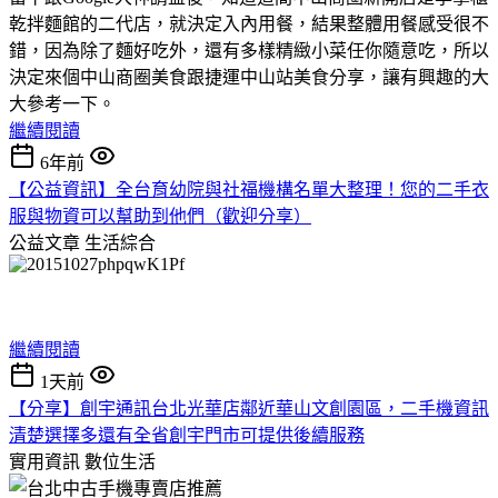
乾拌麵館的二代店，就決定入內用餐，結果整體用餐感受很不
錯，因為除了麵好吃外，還有多樣精緻小菜任你隨意吃，所以
決定來個中山商圈美食跟捷運中山站美食分享，讓有興趣的大
大參考一下。
繼續閱讀
6年前
【公益資訊】全台育幼院與社福機構名單大整理！您的二手衣
服與物資可以幫助到他們（歡迎分享）
公益文章
生活綜合
繼續閱讀
1天前
【分享】創宇通訊台北光華店鄰近華山文創園區，二手機資訊
清楚選擇多還有全省創宇門市可提供後續服務
實用資訊
數位生活