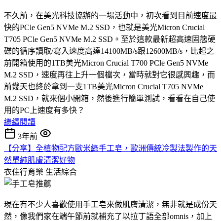
不久前，在美光科技協辦的一場活動中，初次看到目前速度最
快的PCle Gen5 NVMe M.2 SSD，也就是美光Micron Crucial
T705 PCle Gen5 NVMe M.2 SSD。至於這款最新超高速固態硬
碟的循序讀取/寫入速度高達14100MB/s跟12600MB/s，比起之
前開箱使用的1TB美光Micron Crucial T700 PCle Gen5 NVMe
M.2 SSD，速度再往上升一個檔次，當時就對它很感興趣，而
前幾天也終於拿到一支1TB美光Micron Crucial T705 NVMe
M.2 SSD，就來個小開箱，然後進行簡單測試，看看在自己使
用的PC上速度有多快？
繼續閱讀
3年前
【分享】全植物配方歐米綠手工皂，歐洲傳統冷製法製作的天
然單純肌膚清潔好物
衣住行育樂
生活綜合
現在有不少人喜歡使用手工皂來做肌膚清潔，無非就是成份天
然，像我們家在端午節前就補充了以拉丁語全部omnis，加上