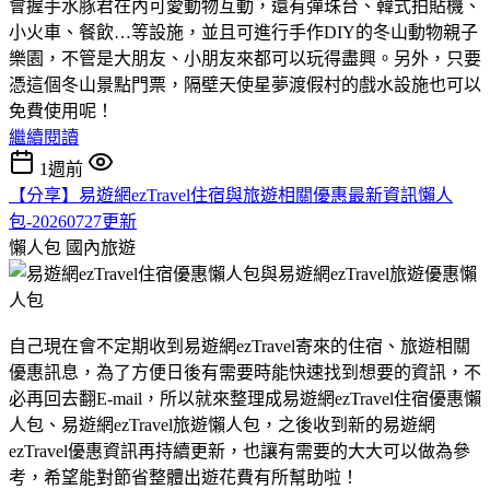
會握手水豚君在內可愛動物互動，還有彈珠台、韓式拍貼機、
小火車、餐飲…等設施，並且可進行手作DIY的冬山動物親子
樂園，不管是大朋友、小朋友來都可以玩得盡興。另外，只要
憑這個冬山景點門票，隔壁天使星夢渡假村的戲水設施也可以
免費使用呢！
繼續閱讀
1週前
【分享】易遊網ezTravel住宿與旅遊相關優惠最新資訊懶人
包-20260727更新
懶人包
國內旅遊
自己現在會不定期收到易遊網ezTravel寄來的住宿、旅遊相關
優惠訊息，為了方便日後有需要時能快速找到想要的資訊，不
必再回去翻E-mail，所以就來整理成易遊網ezTravel住宿優惠懶
人包、易遊網ezTravel旅遊懶人包，之後收到新的易遊網
ezTravel優惠資訊再持續更新，也讓有需要的大大可以做為參
考，希望能對節省整體出遊花費有所幫助啦！