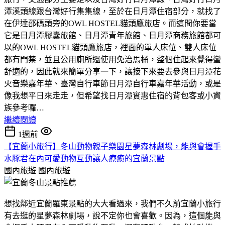
潭溪頭線跟台灣好行集集線，至於在日月潭住宿部分，就找了
在伊達邵碼頭旁的OWL HOSTEL貓頭鷹旅店。而這間你要當
它是日月潭膠囊旅館、日月潭青年旅館、日月潭商務旅館都可
以的OWL HOSTEL貓頭鷹旅店，裡面的單人床位、雙人床位
都有門禁，並且公用廁所還使用免治馬桶，整個住起來覺得蠻
舒適的，因此就來簡單分享一下，讓接下來要去參與日月潭花
火音樂嘉年華、臺灣自行車節日月潭自行車嘉年華活動，或是
像我想平日來走走，但希望找日月潭實惠住宿的背包客或小資
族參考囉…
繼續閱讀
1週前
【宜蘭小旅行】冬山動物親子樂園星夢森林劇場，能與會握手
水豚君在內可愛動物互動讓人療癒的宜蘭景點
國內旅遊
國內旅遊
想找鄰近宜蘭羅東景點的大大看過來，我們不久前宜蘭小旅行
有去逛的星夢森林劇場，說不定你也會喜歡。因為，這個能與