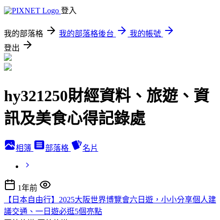
登入
我的部落格
我的部落格後台
我的帳號
登出
hy321250財經資料、旅遊、資
訊及美食心得記錄處
相簿
部落格
名片
1年前
【日本自由行】2025大阪世界博覽會六日遊，小小分享個人建
議交通、一日遊必逛5個亮點