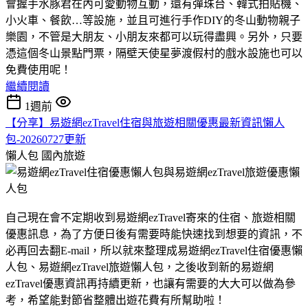
會握手水豚君在內可愛動物互動，還有彈珠台、韓式拍貼機、
小火車、餐飲…等設施，並且可進行手作DIY的冬山動物親子
樂園，不管是大朋友、小朋友來都可以玩得盡興。另外，只要
憑這個冬山景點門票，隔壁天使星夢渡假村的戲水設施也可以
免費使用呢！
繼續閱讀
1週前
【分享】易遊網ezTravel住宿與旅遊相關優惠最新資訊懶人
包-20260727更新
懶人包
國內旅遊
自己現在會不定期收到易遊網ezTravel寄來的住宿、旅遊相關
優惠訊息，為了方便日後有需要時能快速找到想要的資訊，不
必再回去翻E-mail，所以就來整理成易遊網ezTravel住宿優惠懶
人包、易遊網ezTravel旅遊懶人包，之後收到新的易遊網
ezTravel優惠資訊再持續更新，也讓有需要的大大可以做為參
考，希望能對節省整體出遊花費有所幫助啦！