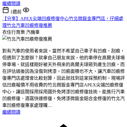
繼續閱讀
1週前
【分享】APEX尖端凹痕修復中心竹北微鈑金專門店，仔細處
理竹北汽車凹痕修復推薦
衣住行育樂
汽機車
對有汽車的使用者來說，當然不希望自己車子有凹痕、刮痕，
但遇到了怎麼辦？就拿自己朋友來說，他的車停在高爾夫球場
停車場，就這樣剛好被天外飛來的高爾夫球砸到產生凹痕，而
在評估過後因為沒傷到烤漆，凹痕面積也不大，讓汽車凹痕修
復專門店處理會比較划算，因此就找到這家採預約制，現場評
估凹痕報價不用收費的竹北微鈑金專門店APEX尖端凹痕修復
中心，讓這間採用採用國外免烤漆凹痕修復技術，能進行汽車
凹痕修復、酒窩快速修復，免烤漆微鈑金鋁合金修復的竹北汽
車凹痕修復專家處理囉…
繼續閱讀