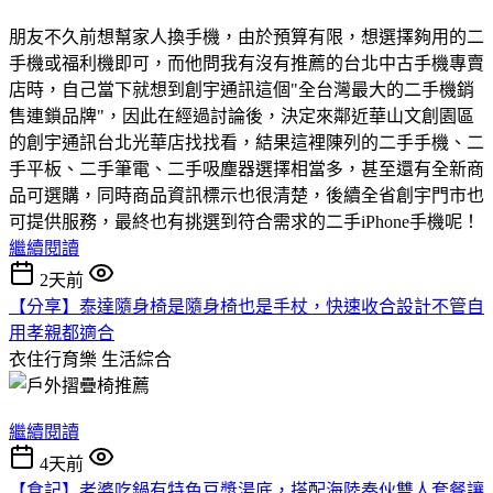
朋友不久前想幫家人換手機，由於預算有限，想選擇夠用的二
手機或福利機即可，而他問我有沒有推薦的台北中古手機專賣
店時，自己當下就想到創宇通訊這個"全台灣最大的二手機銷
售連鎖品牌"，因此在經過討論後，決定來鄰近華山文創園區
的創宇通訊台北光華店找找看，結果這裡陳列的二手手機、二
手平板、二手筆電、二手吸塵器選擇相當多，甚至還有全新商
品可選購，同時商品資訊標示也很清楚，後續全省創宇門市也
可提供服務，最終也有挑選到符合需求的二手iPhone手機呢！
繼續閱讀
2天前
【分享】泰達隨身椅是隨身椅也是手杖，快速收合設計不管自
用孝親都適合
衣住行育樂
生活綜合
繼續閱讀
4天前
【食記】老婆吃鍋有特色豆漿湯底，搭配海陸奏伙雙人套餐讓