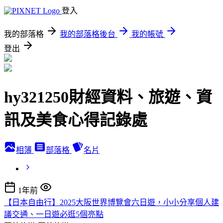
登入
我的部落格
我的部落格後台
我的帳號
登出
hy321250財經資料、旅遊、資
訊及美食心得記錄處
相簿
部落格
名片
1年前
【日本自由行】2025大阪世界博覽會六日遊，小小分享個人建
議交通、一日遊必逛5個亮點