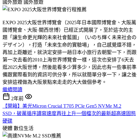
國外旅遊
國外旅遊
EXPO 2025大阪世界博覽會（2025年日本國際博覽會、大阪萬
國博覽會、大阪·關西世博）已經正式開展了，至於這次的主
題「讓生命更光輝的未來社會藍圖」（いのち輝く未来社会の
デザイン），打造「未來生命的實驗場」，自己感覺還不錯，
再加上距離近，就決定安排一趟日本小旅行去朝聖一下，而跟
第一次去看的2010上海世界博覽會一樣，這次也安排了6天去
逛2025大阪世博，然後能看多少算多少，因此也有一些事前準
備跟實際看到的資訊可供分享，所以就簡單分享一下，讓之後
安排這裡做為大阪景點來走走的大大做個參考。
繼續閱讀
2年前
【開箱】美光Micron Crucial T705 PCle Gen5 NVMe M.2
SSD，破萬循序讀寫速度再往上升一個檔次的最新超高速固態
硬碟
硬體
數位生活