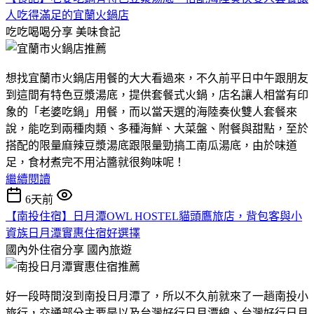
人吃得滿足的宜蘭火鍋店
吃吃喝喝分享
美味食記
想找宜蘭市火鍋店用餐的大大看過來，不久前平日中午跟朋友
到這間有特色豆漿湯底，提供套餐式火鍋，店名讓人相當有印
象的「老婆吃鍋」用餐，而以當天選的海陸奏伙雙人套餐來
說，能吃到兩種肉類、多種海鮮、大菜盤、附餐與甜點，至於
搭配的限量麻辣豆漿湯底跟限量勁搞工南瓜湯底，由於味道
足，食材煮完不用沾醬就很夠味呢！
繼續閱讀
6天前
【南投住宿】日月潭OWL HOSTEL貓頭鷹旅店，背包客與小
資族日月潭實惠住宿好選擇
國內外住宿分享
國內旅遊
好一段時間沒到南投日月潭了，所以不久前就來了一趟南投小
旅行，交通部分主要是以及台灣好行日月潭線、台灣好行日月