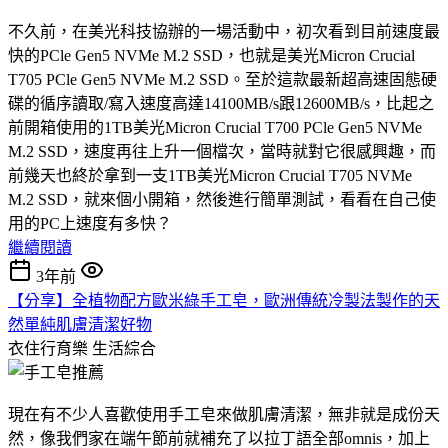
不久前，在美光科技協辦的一場活動中，初次看到目前速度最
快的PCle Gen5 NVMe M.2 SSD，也就是美光Micron Crucial
T705 PCle Gen5 NVMe M.2 SSD。至於這款最新超高速固態硬
碟的循序讀取/寫入速度高達14100MB/s跟12600MB/s，比起之
前開箱使用的1TB美光Micron Crucial T700 PCle Gen5 NVMe
M.2 SSD，速度再往上升一個檔次，當時就對它很感興趣，而
前幾天也終於拿到一支1TB美光Micron Crucial T705 NVMe
M.2 SSD，就來個小開箱，然後進行簡單測試，看看在自己使
用的PC上速度有多快？
繼續閱讀
3年前
【分享】全植物配方歐米綠手工皂，歐洲傳統冷製法製作的天
然單純肌膚清潔好物
衣住行育樂
生活綜合
現在有不少人喜歡使用手工皂來做肌膚清潔，無非就是成份天
然，像我們家在端午節前就補充了以拉丁語全部omnis，加上