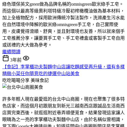
綠色環保英文green做為品牌名稱的omnisgreen歐米綠手工皂。
而這個以最高等級奧利塔特級冷壓初榨橄欖油做為基本材料，
加上全植物配方，採用歐洲傳統冷製法製作，洗滌產生污水能
在自然環境中降解的歐米綠omnisgreen手工皂，自己實際使
用，皮膚覺得滑順、舒爽，並且對環境也友善，所以就來個手
工皂推薦分享，讓要買手工皂、手工皂禮盒或客製手工皂自用
或送禮的大大做為參考。
繼續閱讀
3年前
【食記】李掌櫃功夫製麵中山店讓吃麵感受再升級，還有多樣
精緻小菜任你隨意吃的捷運中山站美食
吃吃喝喝分享
美味食記
許多年輕人現在最愛逛的台北中山商圈，現在也聚集了很多特
色店家，而這個月初跟朋友到新光三越南西店跟誠品生活南西
店買完東西後，就逛逛附近巷弄順便覓食，結果發現這家讓人
眼睛為之一亮的李掌櫃功夫製麵中山店，由於名稱似曾相識，
當下跟Google大神請益後，知道這間中山商圈新開店是李掌櫃