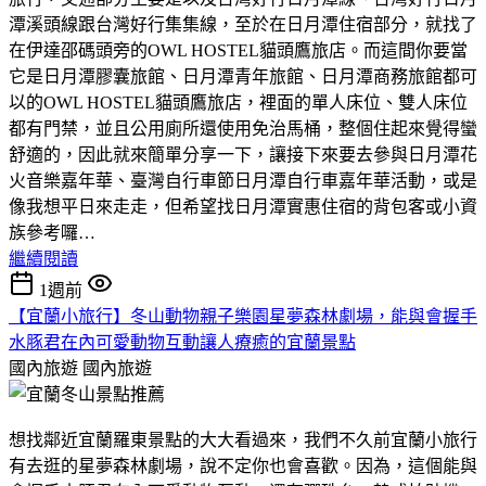
潭溪頭線跟台灣好行集集線，至於在日月潭住宿部分，就找了
在伊達邵碼頭旁的OWL HOSTEL貓頭鷹旅店。而這間你要當
它是日月潭膠囊旅館、日月潭青年旅館、日月潭商務旅館都可
以的OWL HOSTEL貓頭鷹旅店，裡面的單人床位、雙人床位
都有門禁，並且公用廁所還使用免治馬桶，整個住起來覺得蠻
舒適的，因此就來簡單分享一下，讓接下來要去參與日月潭花
火音樂嘉年華、臺灣自行車節日月潭自行車嘉年華活動，或是
像我想平日來走走，但希望找日月潭實惠住宿的背包客或小資
族參考囉…
繼續閱讀
1週前
【宜蘭小旅行】冬山動物親子樂園星夢森林劇場，能與會握手
水豚君在內可愛動物互動讓人療癒的宜蘭景點
國內旅遊
國內旅遊
想找鄰近宜蘭羅東景點的大大看過來，我們不久前宜蘭小旅行
有去逛的星夢森林劇場，說不定你也會喜歡。因為，這個能與