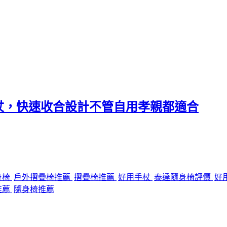
杖，快速收合設計不管自用孝親都適合
身椅
戶外摺疊椅推薦
摺疊椅推薦
好用手杖
泰達隨身椅評價
好
推薦
隨身椅推薦