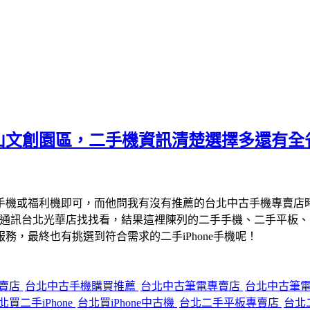
山文創園區，二手機資訊清楚選擇多還有全
手機或福利機即可，而他問我有沒有推薦的台北中古手機專賣店
宇通訊台北光華店找找看，結果這裡陳列的二手手機、二手平板
，最終也有挑選到符合需求的二手iPhone手機呢！
專賣店
台北中古手機購買推薦
台北中古筆電專賣店
台北中古筆
北買二手iPhone
台北買iPhone中古機
台北二手平板專賣店
台北