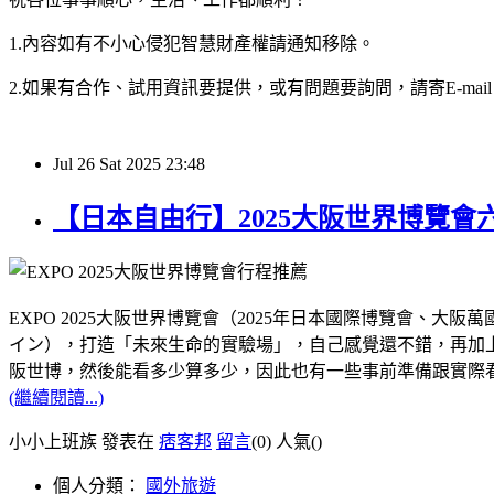
1.內容如有不小心侵犯智慧財產權請通知移除。
2.如果有合作、試用資訊要提供，或有問題要詢問，請寄E-mail：hy32
Jul
26
Sat
2025
23:48
【日本自由行】2025大阪世界博覽
EXPO 2025大阪世界博覽會（2025年日本國際博覽會
イン），打造「未來生命的實驗場」，自己感覺還不錯，再加上距
阪世博，然後能看多少算多少，因此也有一些事前準備跟實際
(繼續閱讀...)
小小上班族 發表在
痞客邦
留言
(0)
人氣(
)
個人分類：
國外旅遊