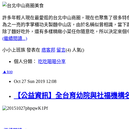
許多年輕人現在最愛逛的台北中山商圈，現在也聚集了很多特
為之一亮的李掌櫃功夫製麵中山店，由於名稱似曾相識，當下跟
除了麵好吃外，還有多樣精緻小菜任你隨意吃，所以決定來個
(繼續閱讀...)
小小上班族 發表在
痞客邦
留言
(4)
人氣(
)
個人分類：
吃吃喝喝分享
▲top
Oct
27
Sun
2019
12:08
【公益資訊】全台育幼院與社福機構