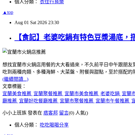
個人分類：
衣住行育樂
▲top
Aug
01
Sat
2026
23:30
【食記】老婆吃鍋有特色豆漿湯底，
想找宜蘭市火鍋店用餐的大大看過來，不久前平日中午跟朋友
吃到兩種肉類、多種海鮮、大菜盤、附餐與甜點，至於搭配的
(繼續閱讀...)
文章標籤：
宜蘭美食推薦
宜蘭聚餐推薦
宜蘭市美食推薦
老婆吃鍋
宜蘭
廳推薦
宜蘭好吃餐廳推薦
宜蘭市聚餐推薦
宜蘭市午餐推薦
小小上班族 發表在
痞客邦
留言
(0)
人氣(
)
個人分類：
吃吃喝喝分享