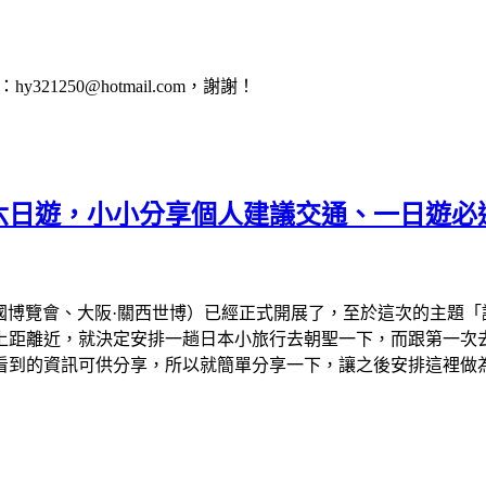
1250@hotmail.com，謝謝！
會六日遊，小小分享個人建議交通、一日遊必
、大阪萬國博覽會、大阪·關西世博）已經正式開展了，至於這次的主
離近，就決定安排一趟日本小旅行去朝聖一下，而跟第一次去看的
看到的資訊可供分享，所以就簡單分享一下，讓之後安排這裡做