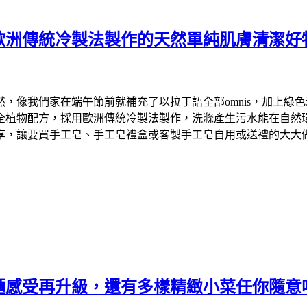
歐洲傳統冷製法製作的天然單純肌膚清潔好
們家在端午節前就補充了以拉丁語全部omnis，加上綠色環保英文
物配方，採用歐洲傳統冷製法製作，洗滌產生污水能在自然環境中降
享，讓要買手工皂、手工皂禮盒或客製手工皂自用或送禮的大大
麵感受再升級，還有多樣精緻小菜任你隨意