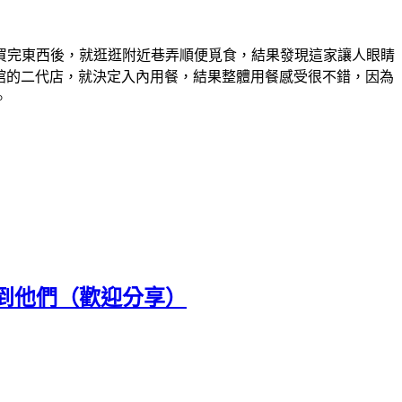
買完東西後，就逛逛附近巷弄順便覓食，結果發現這家讓人眼睛
麵館的二代店，就決定入內用餐，結果整體用餐感受很不錯，因為
。
到他們（歡迎分享）