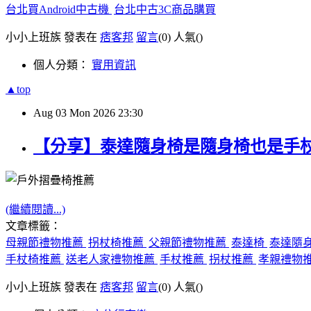
台北買Android中古機
台北中古3C商品購買
小小上班族 發表在
痞客邦
留言
(0)
人氣(
)
個人分類：
實用資訊
▲top
Aug
03
Mon
2026
23:30
【分享】泰達隨身椅是隨身椅也是手
(繼續閱讀...)
文章標籤：
母親節禮物推薦
拐杖椅推薦
父親節禮物推薦
泰達椅
泰達隨
手杖椅推薦
送老人家禮物推薦
手杖推薦
拐杖推薦
孝親禮物
小小上班族 發表在
痞客邦
留言
(0)
人氣(
)