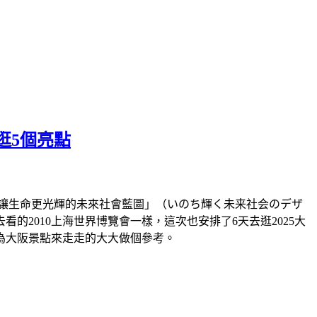
逛5個亮點
題「讓生命更光輝的未來社會藍圖」（いのち輝く未来社会のデザ
2010上海世界博覽會一樣，這次也安排了6天去逛2025大
為大阪景點來走走的大大做個參考。