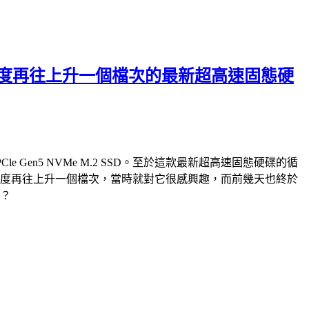
破萬循序讀寫速度再往上升一個檔次的最新超高速固態硬
PCle Gen5 NVMe M.2 SSD。至於這款最新超高速固態硬碟的循
e M.2 SSD，速度再往上升一個檔次，當時就對它很感興趣，而前幾天也終於
快？