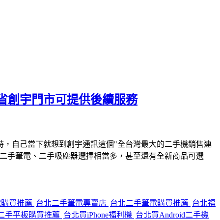
省創宇門市可提供後續服務
時，自己當下就想到創宇通訊這個"全台灣最大的二手機銷售連
、二手筆電、二手吸塵器選擇相當多，甚至還有全新商品可選
電購買推薦
台北二手筆電專賣店
台北二手筆電購買推薦
台北福
二手平板購買推薦
台北買iPhone福利機
台北買Android二手機