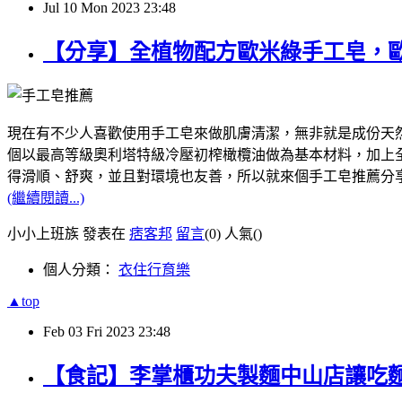
Jul
10
Mon
2023
23:48
【分享】全植物配方歐米綠手工皂，
現在有不少人喜歡使用手工皂來做肌膚清潔，無非就是成份天然，像我
個以最高等級奧利塔特級冷壓初榨橄欖油做為基本材料，加上全植
得滑順、舒爽，並且對環境也友善，所以就來個手工皂推薦分
(繼續閱讀...)
小小上班族 發表在
痞客邦
留言
(0)
人氣(
)
個人分類：
衣住行育樂
▲top
Feb
03
Fri
2023
23:48
【食記】李掌櫃功夫製麵中山店讓吃