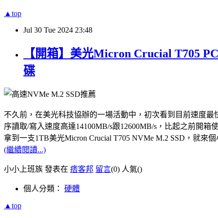
▲top
Jul
30
Tue
2024
23:48
【開箱】美光Micron Crucial T7
碟
不久前，在美光科技協辦的一場活動中，初次看到目前速度最快的PCle Gen5
序讀取/寫入速度高達14100MB/s跟12600MB/s，比起之前開箱使用
拿到一支1TB美光Micron Crucial T705 NVMe M.
(繼續閱讀...)
小小上班族 發表在
痞客邦
留言
(0)
人氣(
)
個人分類：
硬體
▲top