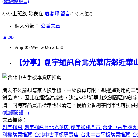
(繼續閱讀...)
小小上班族 發表在
痞客邦
留言
(13)
人氣(
)
個人分類：
公益文章
▲top
Aug
05
Wed
2026
23:30
【分享】創宇通訊台北光華店鄰近華
朋友不久前想幫家人換手機，由於預算有限，想選擇夠用的二
鎖品牌"，因此在經過討論後，決定來鄰近華山文創園區的創
購，同時商品資訊標示也很清楚，後續全省創宇門市也可提供服務
(繼續閱讀...)
文章標籤：
創宇通訊
創宇通訊台北光華店
創宇通訊門市
台北中古手機
利機購買推薦
台北中古平板專賣店
台北中古平板購買推薦
台