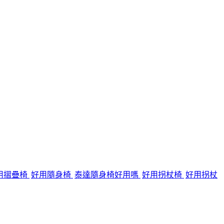
用摺疊椅
好用隨身椅
泰達隨身椅好用嗎
好用拐杖椅
好用拐杖