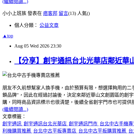
(繼續閱讀...)
小小上班族 發表在
痞客邦
留言
(13)
人氣(
)
個人分類：
公益文章
▲top
Aug
05
Wed
2026
23:30
【分享】創宇通訊台北光華店鄰近華
朋友不久前想幫家人換手機，由於預算有限，想選擇夠用的二
鎖品牌"，因此在經過討論後，決定來鄰近華山文創園區的創
購，同時商品資訊標示也很清楚，後續全省創宇門市也可提供服務
(繼續閱讀...)
文章標籤：
創宇通訊
創宇通訊台北光華店
創宇通訊門市
台北中古手機
利機購買推薦
台北中古平板專賣店
台北中古平板購買推薦
台