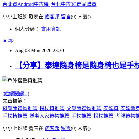
台北買Android中古機
台北中古3C商品購買
小小上班族 發表在
痞客邦
留言
(0)
人氣(
)
個人分類：
實用資訊
▲top
Aug
03
Mon
2026
23:30
【分享】泰達隨身椅是隨身椅也是手
(繼續閱讀...)
文章標籤：
母親節禮物推薦
拐杖椅推薦
父親節禮物推薦
泰達椅
泰達隨
手杖椅推薦
送老人家禮物推薦
手杖推薦
拐杖推薦
孝親禮物
小小上班族 發表在
痞客邦
留言
(0)
人氣(
)