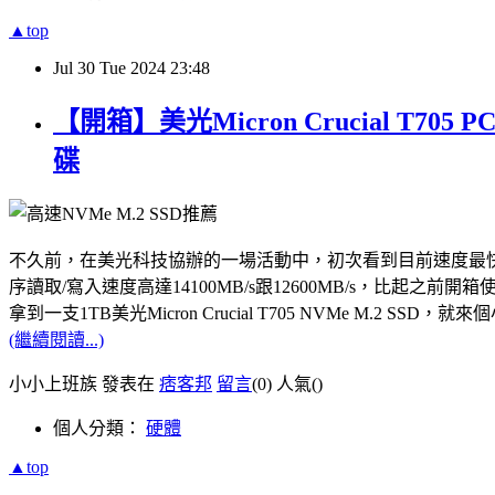
▲top
Jul
30
Tue
2024
23:48
【開箱】美光Micron Crucial T7
碟
不久前，在美光科技協辦的一場活動中，初次看到目前速度最快的PCle Gen5
序讀取/寫入速度高達14100MB/s跟12600MB/s，比起之前開箱使用
拿到一支1TB美光Micron Crucial T705 NVMe M.
(繼續閱讀...)
小小上班族 發表在
痞客邦
留言
(0)
人氣(
)
個人分類：
硬體
▲top