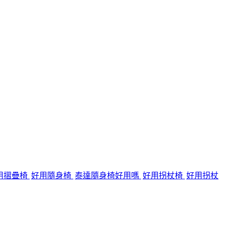
用摺疊椅
好用隨身椅
泰達隨身椅好用嗎
好用拐杖椅
好用拐杖