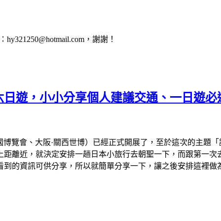
1250@hotmail.com，謝謝！
會六日遊，小小分享個人建議交通、一日遊必
、大阪萬國博覽會、大阪·關西世博）已經正式開展了，至於這次的主
離近，就決定安排一趟日本小旅行去朝聖一下，而跟第一次去看的
看到的資訊可供分享，所以就簡單分享一下，讓之後安排這裡做