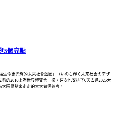
逛5個亮點
題「讓生命更光輝的未來社會藍圖」（いのち輝く未来社会のデザ
2010上海世界博覽會一樣，這次也安排了6天去逛2025大
為大阪景點來走走的大大做個參考。