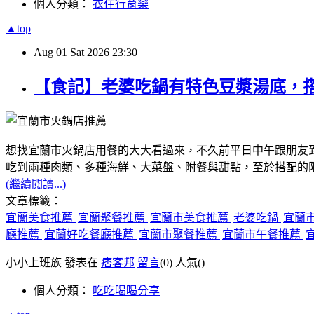
個人分類：
衣住行育樂
▲top
Aug
01
Sat
2026
23:30
【食記】老婆吃鍋有特色豆漿湯底，
想找宜蘭市火鍋店用餐的大大看過來，不久前平日中午跟朋友
吃到兩種肉類、多種海鮮、大菜盤、附餐與甜點，至於搭配的
(繼續閱讀...)
文章標籤：
宜蘭美食推薦
宜蘭聚餐推薦
宜蘭市美食推薦
老婆吃鍋
宜蘭
廳推薦
宜蘭好吃餐廳推薦
宜蘭市聚餐推薦
宜蘭市午餐推薦
小小上班族 發表在
痞客邦
留言
(0)
人氣(
)
個人分類：
吃吃喝喝分享