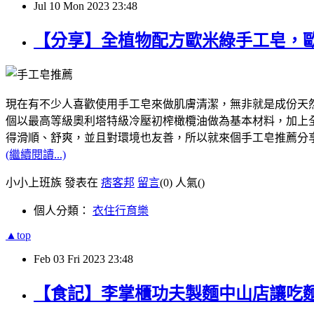
Jul
10
Mon
2023
23:48
【分享】全植物配方歐米綠手工皂，
現在有不少人喜歡使用手工皂來做肌膚清潔，無非就是成份天然，像我
個以最高等級奧利塔特級冷壓初榨橄欖油做為基本材料，加上全植
得滑順、舒爽，並且對環境也友善，所以就來個手工皂推薦分
(繼續閱讀...)
小小上班族 發表在
痞客邦
留言
(0)
人氣(
)
個人分類：
衣住行育樂
▲top
Feb
03
Fri
2023
23:48
【食記】李掌櫃功夫製麵中山店讓吃