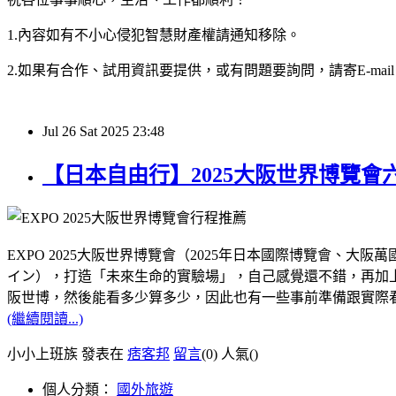
1.內容如有不小心侵犯智慧財產權請通知移除。
2.如果有合作、試用資訊要提供，或有問題要詢問，請寄E-mail：hy32
Jul
26
Sat
2025
23:48
【日本自由行】2025大阪世界博覽
EXPO 2025大阪世界博覽會（2025年日本國際博覽會
イン），打造「未來生命的實驗場」，自己感覺還不錯，再加上距
阪世博，然後能看多少算多少，因此也有一些事前準備跟實際
(繼續閱讀...)
小小上班族 發表在
痞客邦
留言
(0)
人氣(
)
個人分類：
國外旅遊