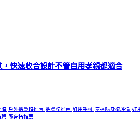
杖，快速收合設計不管自用孝親都適合
身椅
戶外摺疊椅推薦
摺疊椅推薦
好用手杖
泰達隨身椅評價
好
推薦
隨身椅推薦