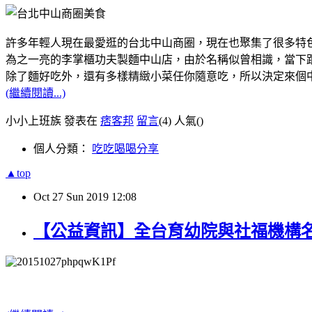
許多年輕人現在最愛逛的台北中山商圈，現在也聚集了很多特
為之一亮的李掌櫃功夫製麵中山店，由於名稱似曾相識，當下跟
除了麵好吃外，還有多樣精緻小菜任你隨意吃，所以決定來個
(繼續閱讀...)
小小上班族 發表在
痞客邦
留言
(4)
人氣(
)
個人分類：
吃吃喝喝分享
▲top
Oct
27
Sun
2019
12:08
【公益資訊】全台育幼院與社福機構