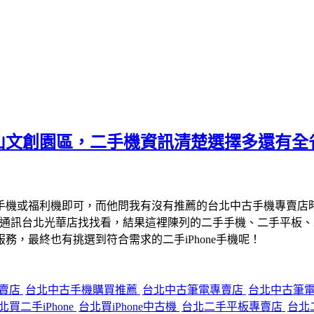
山文創園區，二手機資訊清楚選擇多還有全
手機或福利機即可，而他問我有沒有推薦的台北中古手機專賣店
宇通訊台北光華店找找看，結果這裡陳列的二手手機、二手平板
，最終也有挑選到符合需求的二手iPhone手機呢！
專賣店
台北中古手機購買推薦
台北中古筆電專賣店
台北中古筆
北買二手iPhone
台北買iPhone中古機
台北二手平板專賣店
台北