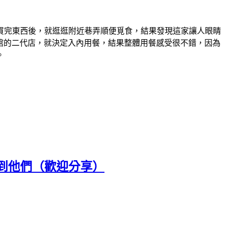
買完東西後，就逛逛附近巷弄順便覓食，結果發現這家讓人眼睛
麵館的二代店，就決定入內用餐，結果整體用餐感受很不錯，因為
。
到他們（歡迎分享）