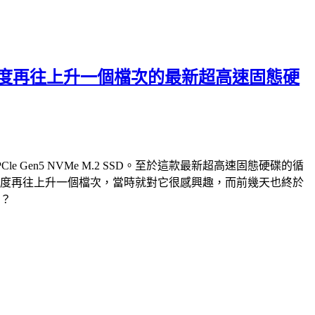
破萬循序讀寫速度再往上升一個檔次的最新超高速固態硬
PCle Gen5 NVMe M.2 SSD。至於這款最新超高速固態硬碟的循
e M.2 SSD，速度再往上升一個檔次，當時就對它很感興趣，而前幾天也終於
快？