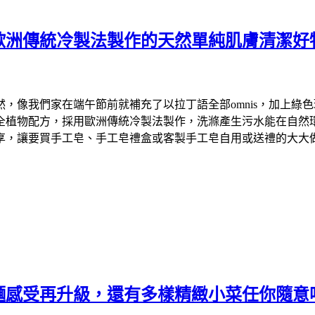
歐洲傳統冷製法製作的天然單純肌膚清潔好
們家在端午節前就補充了以拉丁語全部omnis，加上綠色環保英文
物配方，採用歐洲傳統冷製法製作，洗滌產生污水能在自然環境中降
享，讓要買手工皂、手工皂禮盒或客製手工皂自用或送禮的大大
麵感受再升級，還有多樣精緻小菜任你隨意