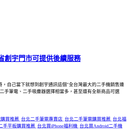
省創宇門市可提供後續服務
時，自己當下就想到創宇通訊這個"全台灣最大的二手機銷售連
、二手筆電、二手吸塵器選擇相當多，甚至還有全新商品可選
電購買推薦
台北二手筆電專賣店
台北二手筆電購買推薦
台北福
二手平板購買推薦
台北買iPhone福利機
台北買Android二手機