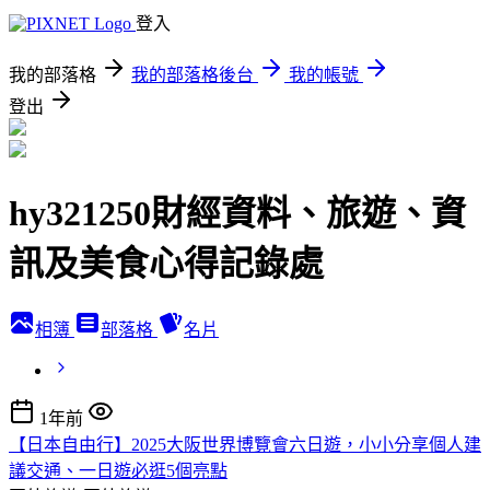
登入
我的部落格
我的部落格後台
我的帳號
登出
hy321250財經資料、旅遊、資
訊及美食心得記錄處
相簿
部落格
名片
1年前
【日本自由行】2025大阪世界博覽會六日遊，小小分享個人建
議交通、一日遊必逛5個亮點