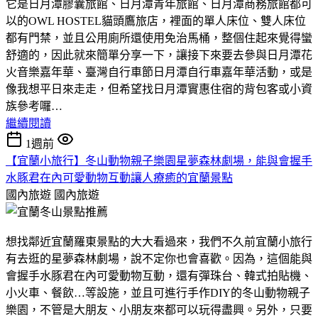
它是日月潭膠囊旅館、日月潭青年旅館、日月潭商務旅館都可
以的OWL HOSTEL貓頭鷹旅店，裡面的單人床位、雙人床位
都有門禁，並且公用廁所還使用免治馬桶，整個住起來覺得蠻
舒適的，因此就來簡單分享一下，讓接下來要去參與日月潭花
火音樂嘉年華、臺灣自行車節日月潭自行車嘉年華活動，或是
像我想平日來走走，但希望找日月潭實惠住宿的背包客或小資
族參考囉…
繼續閱讀
1週前
【宜蘭小旅行】冬山動物親子樂園星夢森林劇場，能與會握手
水豚君在內可愛動物互動讓人療癒的宜蘭景點
國內旅遊
國內旅遊
想找鄰近宜蘭羅東景點的大大看過來，我們不久前宜蘭小旅行
有去逛的星夢森林劇場，說不定你也會喜歡。因為，這個能與
會握手水豚君在內可愛動物互動，還有彈珠台、韓式拍貼機、
小火車、餐飲…等設施，並且可進行手作DIY的冬山動物親子
樂園，不管是大朋友、小朋友來都可以玩得盡興。另外，只要