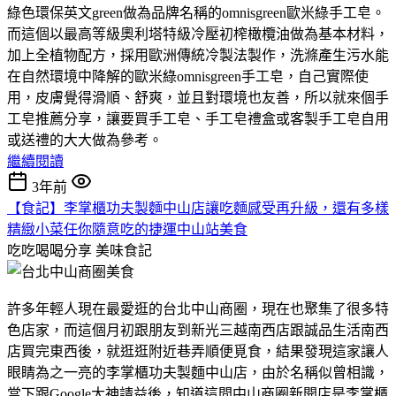
綠色環保英文green做為品牌名稱的omnisgreen歐米綠手工皂。
而這個以最高等級奧利塔特級冷壓初榨橄欖油做為基本材料，
加上全植物配方，採用歐洲傳統冷製法製作，洗滌產生污水能
在自然環境中降解的歐米綠omnisgreen手工皂，自己實際使
用，皮膚覺得滑順、舒爽，並且對環境也友善，所以就來個手
工皂推薦分享，讓要買手工皂、手工皂禮盒或客製手工皂自用
或送禮的大大做為參考。
繼續閱讀
3年前
【食記】李掌櫃功夫製麵中山店讓吃麵感受再升級，還有多樣
精緻小菜任你隨意吃的捷運中山站美食
吃吃喝喝分享
美味食記
許多年輕人現在最愛逛的台北中山商圈，現在也聚集了很多特
色店家，而這個月初跟朋友到新光三越南西店跟誠品生活南西
店買完東西後，就逛逛附近巷弄順便覓食，結果發現這家讓人
眼睛為之一亮的李掌櫃功夫製麵中山店，由於名稱似曾相識，
當下跟Google大神請益後，知道這間中山商圈新開店是李掌櫃