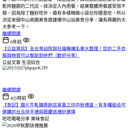
乾拌麵館的二代店，就決定入內用餐，結果整體用餐感受很不
錯，因為除了麵好吃外，還有多樣精緻小菜任你隨意吃，所以
決定來個中山商圈美食跟捷運中山站美食分享，讓有興趣的大
大參考一下。
繼續閱讀
6年前
【公益資訊】全台育幼院與社福機構名單大整理！您的二手衣
服與物資可以幫助到他們（歡迎分享）
公益文章
生活綜合
繼續閱讀
4小時前
【食記】圓片牛軋糖原創店家喜之坊中秋禮盒，有多種組合可
選購的台北伴手禮與節慶送禮好選擇
吃吃喝喝分享
美味食記