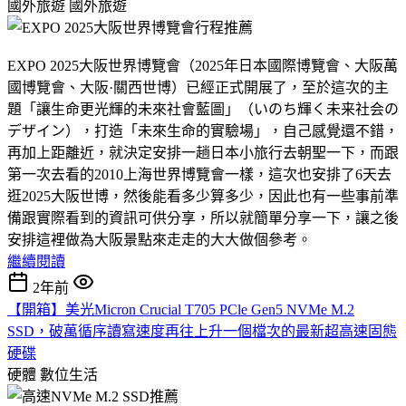
國外旅遊
國外旅遊
EXPO 2025大阪世界博覽會（2025年日本國際博覽會、大阪萬
國博覽會、大阪·關西世博）已經正式開展了，至於這次的主
題「讓生命更光輝的未來社會藍圖」（いのち輝く未来社会の
デザイン），打造「未來生命的實驗場」，自己感覺還不錯，
再加上距離近，就決定安排一趟日本小旅行去朝聖一下，而跟
第一次去看的2010上海世界博覽會一樣，這次也安排了6天去
逛2025大阪世博，然後能看多少算多少，因此也有一些事前準
備跟實際看到的資訊可供分享，所以就簡單分享一下，讓之後
安排這裡做為大阪景點來走走的大大做個參考。
繼續閱讀
2年前
【開箱】美光Micron Crucial T705 PCle Gen5 NVMe M.2
SSD，破萬循序讀寫速度再往上升一個檔次的最新超高速固態
硬碟
硬體
數位生活