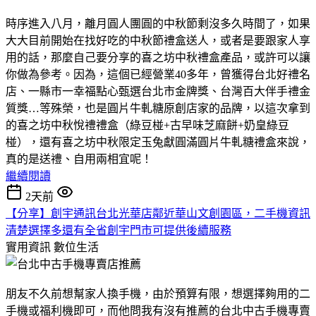
時序進入八月，離月圓人團圓的中秋節剩沒多久時間了，如果
大大目前開始在找好吃的中秋節禮盒送人，或者是要跟家人享
用的話，那麼自己要分享的喜之坊中秋禮盒產品，或許可以讓
你做為參考。因為，這個已經營業40多年，曾獲得台北好禮名
店、一縣市一幸福點心甄選台北市金牌獎、台灣百大伴手禮金
質獎…等殊榮，也是圓片牛軋糖原創店家的品牌，以這次拿到
的喜之坊中秋悅禮禮盒（綠豆椪+古早味芝麻餅+奶皇綠豆
椪），還有喜之坊中秋限定玉兔獻圓滿圓片牛軋糖禮盒來說，
真的是送禮、自用兩相宜呢！
繼續閱讀
2天前
【分享】創宇通訊台北光華店鄰近華山文創園區，二手機資訊
清楚選擇多還有全省創宇門市可提供後續服務
實用資訊
數位生活
朋友不久前想幫家人換手機，由於預算有限，想選擇夠用的二
手機或福利機即可，而他問我有沒有推薦的台北中古手機專賣