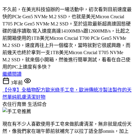
不久前，在美光科技協辦的一場活動中，初次看到目前速度最
快的PCle Gen5 NVMe M.2 SSD，也就是美光Micron Crucial
T705 PCle Gen5 NVMe M.2 SSD。至於這款最新超高速固態硬
碟的循序讀取/寫入速度高達14100MB/s跟12600MB/s，比起之
前開箱使用的1TB美光Micron Crucial T700 PCle Gen5 NVMe
M.2 SSD，速度再往上升一個檔次，當時就對它很感興趣，而
前幾天也終於拿到一支1TB美光Micron Crucial T705 NVMe
M.2 SSD，就來個小開箱，然後進行簡單測試，看看在自己使
用的PC上速度有多快？
繼續閱讀
3年前
【分享】全植物配方歐米綠手工皂，歐洲傳統冷製法製作的天
然單純肌膚清潔好物
衣住行育樂
生活綜合
現在有不少人喜歡使用手工皂來做肌膚清潔，無非就是成份天
然，像我們家在端午節前就補充了以拉丁語全部omnis，加上