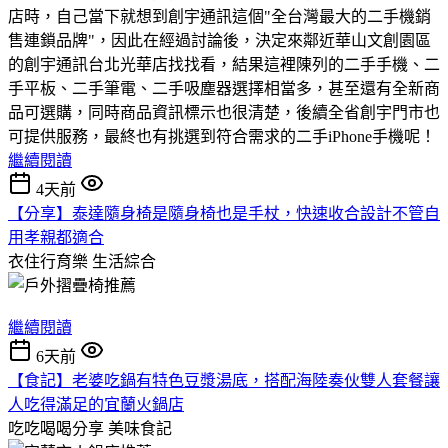
店時，自己當下就想到創宇通訊這個"全台灣最大的二手機銷
售連鎖品牌"，因此在經過討論後，決定來鄰近華山文創園區
的創宇通訊台北光華店找找看，結果這裡陳列的二手手機、二
手平板、二手筆電、二手吸塵器選擇相當多，甚至還有全新商
品可選購，同時商品資訊標示也很清楚，後續全省創宇門市也
可提供服務，最終也有挑選到符合需求的二手iPhone手機呢！
繼續閱讀
4天前
【分享】泰達隨身椅是隨身椅也是手杖，快速收合設計不管自
用孝親都適合
衣住行育樂
生活綜合
繼續閱讀
6天前
【食記】老婆吃鍋有特色豆漿湯底，搭配海陸奏伙雙人套餐讓
人吃得滿足的宜蘭火鍋店
吃吃喝喝分享
美味食記