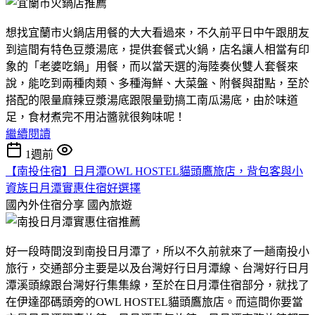
想找宜蘭市火鍋店用餐的大大看過來，不久前平日中午跟朋友
到這間有特色豆漿湯底，提供套餐式火鍋，店名讓人相當有印
象的「老婆吃鍋」用餐，而以當天選的海陸奏伙雙人套餐來
說，能吃到兩種肉類、多種海鮮、大菜盤、附餐與甜點，至於
搭配的限量麻辣豆漿湯底跟限量勁搞工南瓜湯底，由於味道
足，食材煮完不用沾醬就很夠味呢！
繼續閱讀
1週前
【南投住宿】日月潭OWL HOSTEL貓頭鷹旅店，背包客與小
資族日月潭實惠住宿好選擇
國內外住宿分享
國內旅遊
好一段時間沒到南投日月潭了，所以不久前就來了一趟南投小
旅行，交通部分主要是以及台灣好行日月潭線、台灣好行日月
潭溪頭線跟台灣好行集集線，至於在日月潭住宿部分，就找了
在伊達邵碼頭旁的OWL HOSTEL貓頭鷹旅店。而這間你要當