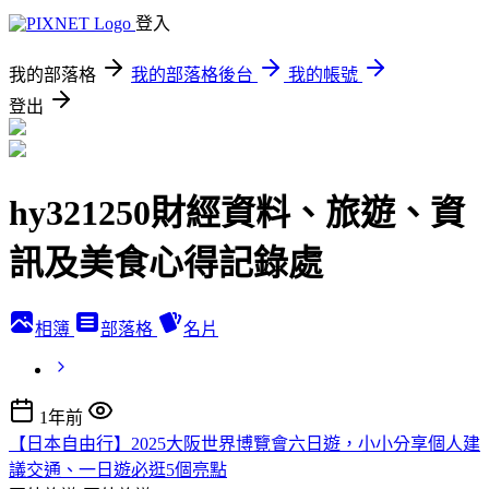
登入
我的部落格
我的部落格後台
我的帳號
登出
hy321250財經資料、旅遊、資
訊及美食心得記錄處
相簿
部落格
名片
1年前
【日本自由行】2025大阪世界博覽會六日遊，小小分享個人建
議交通、一日遊必逛5個亮點