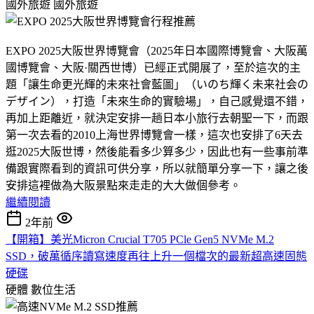
國外旅遊
國外旅遊
EXPO 2025大阪世界博覽會（2025年日本國際博覽會、大阪萬
國博覽會、大阪·關西世博）已經正式開展了，至於這次的主
題「讓生命更光輝的未來社會藍圖」（いのち輝く未来社会の
デザイン），打造「未來生命的實驗場」，自己感覺還不錯，
再加上距離近，就決定安排一趟日本小旅行去朝聖一下，而跟
第一次去看的2010上海世界博覽會一樣，這次也安排了6天去
逛2025大阪世博，然後能看多少算多少，因此也有一些事前準
備跟實際看到的資訊可供分享，所以就簡單分享一下，讓之後
安排這裡做為大阪景點來走走的大大做個參考。
繼續閱讀
2年前
【開箱】美光Micron Crucial T705 PCle Gen5 NVMe M.2
SSD，破萬循序讀寫速度再往上升一個檔次的最新超高速固態
硬碟
硬體
數位生活