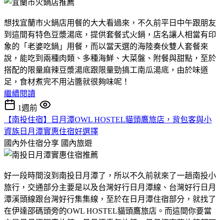
想找宜蘭市火鍋店用餐的大大看過來，不久前平日中午跟朋友
到這間有特色豆漿湯底，提供套餐式火鍋，店名讓人相當有印
象的「老婆吃鍋」用餐，而以當天選的海陸奏伙雙人套餐來
說，能吃到兩種肉類、多種海鮮、大菜盤、附餐與甜點，至於
搭配的限量麻辣豆漿湯底跟限量勁搞工南瓜湯底，由於味道
足，食材煮完不用沾醬就很夠味呢！
繼續閱讀
1週前
【南投住宿】日月潭OWL HOSTEL貓頭鷹旅店，背包客與小
資族日月潭實惠住宿好選擇
國內外住宿分享
國內旅遊
好一段時間沒到南投日月潭了，所以不久前就來了一趟南投小
旅行，交通部分主要是以及台灣好行日月潭線、台灣好行日月
潭溪頭線跟台灣好行集集線，至於在日月潭住宿部分，就找了
在伊達邵碼頭旁的OWL HOSTEL貓頭鷹旅店。而這間你要當