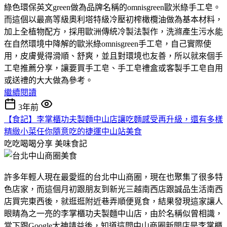
綠色環保英文green做為品牌名稱的omnisgreen歐米綠手工皂。
而這個以最高等級奧利塔特級冷壓初榨橄欖油做為基本材料，
加上全植物配方，採用歐洲傳統冷製法製作，洗滌產生污水能
在自然環境中降解的歐米綠omnisgreen手工皂，自己實際使
用，皮膚覺得滑順、舒爽，並且對環境也友善，所以就來個手
工皂推薦分享，讓要買手工皂、手工皂禮盒或客製手工皂自用
或送禮的大大做為參考。
繼續閱讀
3年前
【食記】李掌櫃功夫製麵中山店讓吃麵感受再升級，還有多樣
精緻小菜任你隨意吃的捷運中山站美食
吃吃喝喝分享
美味食記
許多年輕人現在最愛逛的台北中山商圈，現在也聚集了很多特
色店家，而這個月初跟朋友到新光三越南西店跟誠品生活南西
店買完東西後，就逛逛附近巷弄順便覓食，結果發現這家讓人
眼睛為之一亮的李掌櫃功夫製麵中山店，由於名稱似曾相識，
當下跟Google大神請益後，知道這間中山商圈新開店是李掌櫃