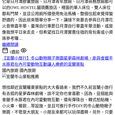
它是日月潭膠囊旅館、日月潭青年旅館、日月潭商務旅館都可
以的OWL HOSTEL貓頭鷹旅店，裡面的單人床位、雙人床位
都有門禁，並且公用廁所還使用免治馬桶，整個住起來覺得蠻
舒適的，因此就來簡單分享一下，讓接下來要去參與日月潭花
火音樂嘉年華、臺灣自行車節日月潭自行車嘉年華活動，或是
像我想平日來走走，但希望找日月潭實惠住宿的背包客或小資
族參考囉…
繼續閱讀
1週前
【宜蘭小旅行】冬山動物親子樂園星夢森林劇場，能與會握手
水豚君在內可愛動物互動讓人療癒的宜蘭景點
國內旅遊
國內旅遊
想找鄰近宜蘭羅東景點的大大看過來，我們不久前宜蘭小旅行
有去逛的星夢森林劇場，說不定你也會喜歡。因為，這個能與
會握手水豚君在內可愛動物互動，還有彈珠台、韓式拍貼機、
小火車、餐飲…等設施，並且可進行手作DIY的冬山動物親子
樂園，不管是大朋友、小朋友來都可以玩得盡興。另外，只要