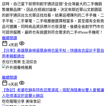
店時，自己當下就想到創宇通訊這個"全台灣最大的二手機銷
售連鎖品牌"，因此在經過討論後，決定來鄰近華山文創園區
的創宇通訊台北光華店找找看，結果這裡陳列的二手手機、二
手平板、二手筆電、二手吸塵器選擇相當多，甚至還有全新商
品可選購，同時商品資訊標示也很清楚，後續全省創宇門市也
可提供服務，最終也有挑選到符合需求的二手iPhone手機呢！
繼續閱讀
4天前
【分享】泰達隨身椅是隨身椅也是手杖，快速收合設計不管自
用孝親都適合
衣住行育樂
生活綜合
繼續閱讀
6天前
【食記】老婆吃鍋有特色豆漿湯底，搭配海陸奏伙雙人套餐讓
人吃得滿足的宜蘭火鍋店
吃吃喝喝分享
美味食記