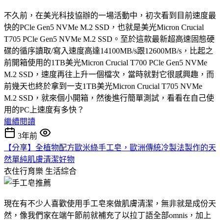
不久前，在美光科技協辦的一場活動中，初次看到目前速度最
快的PCle Gen5 NVMe M.2 SSD，也就是美光Micron Crucial
T705 PCle Gen5 NVMe M.2 SSD。至於這款最新超高速固態硬
碟的循序讀取/寫入速度高達14100MB/s跟12600MB/s，比起之
前開箱使用的1TB美光Micron Crucial T700 PCle Gen5 NVMe
M.2 SSD，速度再往上升一個檔次，當時就對它很感興趣，而
前幾天也終於拿到一支1TB美光Micron Crucial T705 NVMe
M.2 SSD，就來個小開箱，然後進行簡單測試，看看在自己使
用的PC上速度有多快？
繼續閱讀
3年前
【分享】全植物配方歐米綠手工皂，歐洲傳統冷製法製作的天
然單純肌膚清潔好物
衣住行育樂
生活綜合
現在有不少人喜歡使用手工皂來做肌膚清潔，無非就是成份天
然，像我們家在端午節前就補充了以拉丁語全部omnis，加上