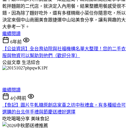
乾拌麵館的二代店，就決定入內用餐，結果整體用餐感受很不
錯，因為除了麵好吃外，還有多樣精緻小菜任你隨意吃，所以
決定來個中山商圈美食跟捷運中山站美食分享，讓有興趣的大
大參考一下。
繼續閱讀
6年前
【公益資訊】全台育幼院與社福機構名單大整理！您的二手衣
服與物資可以幫助到他們（歡迎分享）
公益文章
生活綜合
繼續閱讀
4小時前
【食記】圓片牛軋糖原創店家喜之坊中秋禮盒，有多種組合可
選購的台北伴手禮與節慶送禮好選擇
吃吃喝喝分享
美味食記