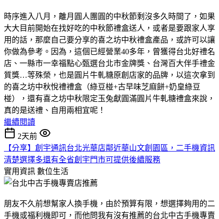
時序進入八月，離月圓人團圓的中秋節剩沒多久時間了，如果
大大目前開始在找好吃的中秋節禮盒送人，或者是要跟家人享
用的話，那麼自己要分享的喜之坊中秋禮盒產品，或許可以讓
你做為參考。因為，這個已經營業40多年，曾獲得台北好禮名
店、一縣市一幸福點心甄選台北市金牌獎、台灣百大伴手禮金
質獎…等殊榮，也是圓片牛軋糖原創店家的品牌，以這次拿到
的喜之坊中秋悅禮禮盒（綠豆椪+古早味芝麻餅+奶皇綠豆
椪），還有喜之坊中秋限定玉兔獻圓滿圓片牛軋糖禮盒來說，
真的是送禮、自用兩相宜呢！
繼續閱讀
2天前
【分享】創宇通訊台北光華店鄰近華山文創園區，二手機資訊
清楚選擇多還有全省創宇門市可提供後續服務
實用資訊
數位生活
朋友不久前想幫家人換手機，由於預算有限，想選擇夠用的二
手機或福利機即可，而他問我有沒有推薦的台北中古手機專賣