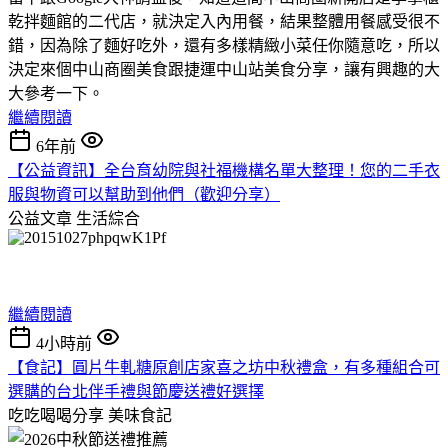
乾拌麵館的二代店，就決定入內用餐，結果整體用餐感受很不
錯，因為除了麵好吃外，還有多樣精緻小菜任你隨意吃，所以
決定來個中山商圈美食跟捷運中山站美食分享，讓有興趣的大
大參考一下。
繼續閱讀
6年前
【公益資訊】全台育幼院與社福機構名單大整理！您的二手衣
服與物資可以幫助到他們（歡迎分享）
公益文章
生活綜合
繼續閱讀
4小時前
【食記】圓片牛軋糖原創店家喜之坊中秋禮盒，有多種組合可
選購的台北伴手禮與節慶送禮好選擇
吃吃喝喝分享
美味食記