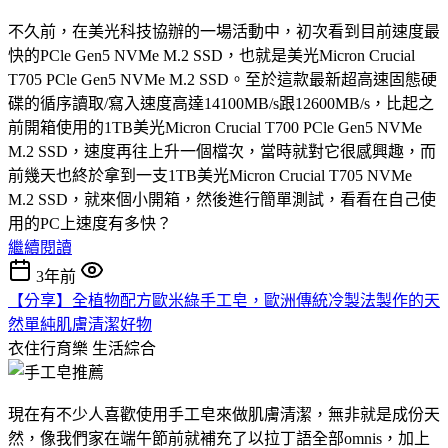
不久前，在美光科技協辦的一場活動中，初次看到目前速度最
快的PCle Gen5 NVMe M.2 SSD，也就是美光Micron Crucial
T705 PCle Gen5 NVMe M.2 SSD。至於這款最新超高速固態硬
碟的循序讀取/寫入速度高達14100MB/s跟12600MB/s，比起之
前開箱使用的1TB美光Micron Crucial T700 PCle Gen5 NVMe
M.2 SSD，速度再往上升一個檔次，當時就對它很感興趣，而
前幾天也終於拿到一支1TB美光Micron Crucial T705 NVMe
M.2 SSD，就來個小開箱，然後進行簡單測試，看看在自己使
用的PC上速度有多快？
繼續閱讀
3年前
【分享】全植物配方歐米綠手工皂，歐洲傳統冷製法製作的天
然單純肌膚清潔好物
衣住行育樂
生活綜合
現在有不少人喜歡使用手工皂來做肌膚清潔，無非就是成份天
然，像我們家在端午節前就補充了以拉丁語全部omnis，加上