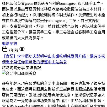
綠色環保英文green做為品牌名稱的omnisgreen歐米綠手工皂。
而這個以最高等級奧利塔特級冷壓初榨橄欖油做為基本材料，
加上全植物配方，採用歐洲傳統冷製法製作，洗滌產生污水能
在自然環境中降解的歐米綠omnisgreen手工皂，自己實際使
用，皮膚覺得滑順、舒爽，並且對環境也友善，所以就來個手
工皂推薦分享，讓要買手工皂、手工皂禮盒或客製手工皂自用
或送禮的大大做為參考。
繼續閱讀
3年前
【食記】李掌櫃功夫製麵中山店讓吃麵感受再升級，還有多樣
精緻小菜任你隨意吃的捷運中山站美食
吃吃喝喝分享
美味食記
許多年輕人現在最愛逛的台北中山商圈，現在也聚集了很多特
色店家，而這個月初跟朋友到新光三越南西店跟誠品生活南西
店買完東西後，就逛逛附近巷弄順便覓食，結果發現這家讓人
眼睛為之一亮的李掌櫃功夫製麵中山店，由於名稱似曾相識，
當下跟Google大神請益後，知道這間中山商圈新開店是李掌櫃