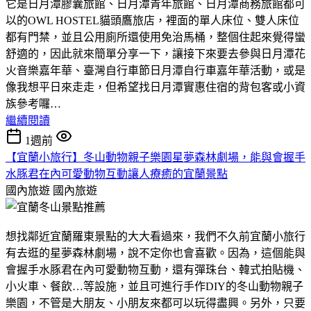
它是日月潭膠囊旅館、日月潭青年旅館、日月潭商務旅館都可
以的OWL HOSTEL貓頭鷹旅店，裡面的單人床位、雙人床位
都有門禁，並且公用廁所還使用免治馬桶，整個住起來覺得蠻
舒適的，因此就來簡單分享一下，讓接下來要去參與日月潭花
火音樂嘉年華、臺灣自行車節日月潭自行車嘉年華活動，或是
像我想平日來走走，但希望找日月潭實惠住宿的背包客或小資
族參考囉…
繼續閱讀
1週前
【宜蘭小旅行】冬山動物親子樂園星夢森林劇場，能與會握手
水豚君在內可愛動物互動讓人療癒的宜蘭景點
國內旅遊
國內旅遊
想找鄰近宜蘭羅東景點的大大看過來，我們不久前宜蘭小旅行
有去逛的星夢森林劇場，說不定你也會喜歡。因為，這個能與
會握手水豚君在內可愛動物互動，還有彈珠台、韓式拍貼機、
小火車、餐飲…等設施，並且可進行手作DIY的冬山動物親子
樂園，不管是大朋友、小朋友來都可以玩得盡興。另外，只要