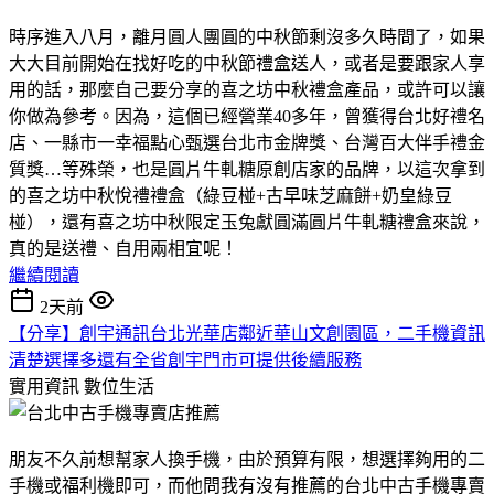
時序進入八月，離月圓人團圓的中秋節剩沒多久時間了，如果
大大目前開始在找好吃的中秋節禮盒送人，或者是要跟家人享
用的話，那麼自己要分享的喜之坊中秋禮盒產品，或許可以讓
你做為參考。因為，這個已經營業40多年，曾獲得台北好禮名
店、一縣市一幸福點心甄選台北市金牌獎、台灣百大伴手禮金
質獎…等殊榮，也是圓片牛軋糖原創店家的品牌，以這次拿到
的喜之坊中秋悅禮禮盒（綠豆椪+古早味芝麻餅+奶皇綠豆
椪），還有喜之坊中秋限定玉兔獻圓滿圓片牛軋糖禮盒來說，
真的是送禮、自用兩相宜呢！
繼續閱讀
2天前
【分享】創宇通訊台北光華店鄰近華山文創園區，二手機資訊
清楚選擇多還有全省創宇門市可提供後續服務
實用資訊
數位生活
朋友不久前想幫家人換手機，由於預算有限，想選擇夠用的二
手機或福利機即可，而他問我有沒有推薦的台北中古手機專賣