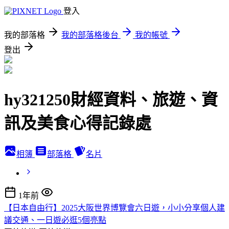
登入
我的部落格
我的部落格後台
我的帳號
登出
hy321250財經資料、旅遊、資
訊及美食心得記錄處
相簿
部落格
名片
1年前
【日本自由行】2025大阪世界博覽會六日遊，小小分享個人建
議交通、一日遊必逛5個亮點