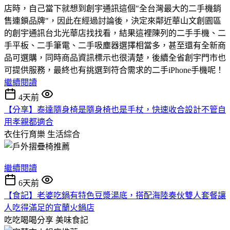
店時，自己當下就想到創宇通訊這個"全台灣最大的二手機銷
售連鎖品牌"，因此在經過討論後，決定來鄰近華山文創園區
的創宇通訊台北光華店找找看，結果這裡陳列的二手手機、二
手平板、二手筆電、二手吸塵器選擇相當多，甚至還有全新商
品可選購，同時商品資訊標示也很清楚，後續全省創宇門市也
可提供服務，最終也有挑選到符合需求的二手iPhone手機呢！
繼續閱讀
4天前
【分享】泰達隨身椅是隨身椅也是手杖，快速收合設計不管自
用孝親都適合
衣住行育樂
生活綜合
繼續閱讀
6天前
【食記】老婆吃鍋有特色豆漿湯底，搭配海陸奏伙雙人套餐讓
人吃得滿足的宜蘭火鍋店
吃吃喝喝分享
美味食記