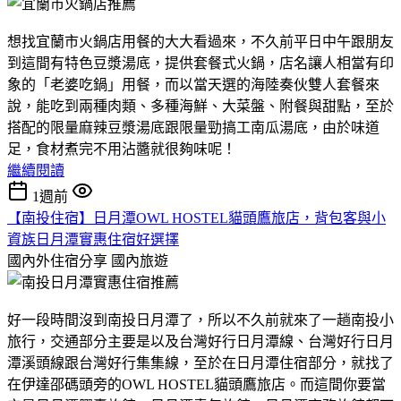
想找宜蘭市火鍋店用餐的大大看過來，不久前平日中午跟朋友
到這間有特色豆漿湯底，提供套餐式火鍋，店名讓人相當有印
象的「老婆吃鍋」用餐，而以當天選的海陸奏伙雙人套餐來
說，能吃到兩種肉類、多種海鮮、大菜盤、附餐與甜點，至於
搭配的限量麻辣豆漿湯底跟限量勁搞工南瓜湯底，由於味道
足，食材煮完不用沾醬就很夠味呢！
繼續閱讀
1週前
【南投住宿】日月潭OWL HOSTEL貓頭鷹旅店，背包客與小
資族日月潭實惠住宿好選擇
國內外住宿分享
國內旅遊
好一段時間沒到南投日月潭了，所以不久前就來了一趟南投小
旅行，交通部分主要是以及台灣好行日月潭線、台灣好行日月
潭溪頭線跟台灣好行集集線，至於在日月潭住宿部分，就找了
在伊達邵碼頭旁的OWL HOSTEL貓頭鷹旅店。而這間你要當