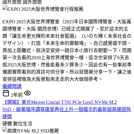
國外旅遊
國外旅遊
EXPO 2025大阪世界博覽會（2025年日本國際博覽會、大阪萬
國博覽會、大阪·關西世博）已經正式開展了，至於這次的主
題「讓生命更光輝的未來社會藍圖」（いのち輝く未来社会の
デザイン），打造「未來生命的實驗場」，自己感覺還不錯，
再加上距離近，就決定安排一趟日本小旅行去朝聖一下，而跟
第一次去看的2010上海世界博覽會一樣，這次也安排了6天去
逛2025大阪世博，然後能看多少算多少，因此也有一些事前準
備跟實際看到的資訊可供分享，所以就簡單分享一下，讓之後
安排這裡做為大阪景點來走走的大大做個參考。
繼續閱讀
2年前
【開箱】美光Micron Crucial T705 PCle Gen5 NVMe M.2
SSD，破萬循序讀寫速度再往上升一個檔次的最新超高速固態
硬碟
硬體
數位生活