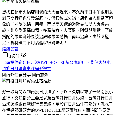
想找宜蘭市火鍋店用餐的大大看過來，不久前平日中午跟朋友
到這間有特色豆漿湯底，提供套餐式火鍋，店名讓人相當有印
象的「老婆吃鍋」用餐，而以當天選的海陸奏伙雙人套餐來
說，能吃到兩種肉類、多種海鮮、大菜盤、附餐與甜點，至於
搭配的限量麻辣豆漿湯底跟限量勁搞工南瓜湯底，由於味道
足，食材煮完不用沾醬就很夠味呢！
繼續閱讀
1週前
【南投住宿】日月潭OWL HOSTEL貓頭鷹旅店，背包客與小
資族日月潭實惠住宿好選擇
國內外住宿分享
國內旅遊
好一段時間沒到南投日月潭了，所以不久前就來了一趟南投小
旅行，交通部分主要是以及台灣好行日月潭線、台灣好行日月
潭溪頭線跟台灣好行集集線，至於在日月潭住宿部分，就找了
在伊達邵碼頭旁的OWL HOSTEL貓頭鷹旅店。而這間你要當