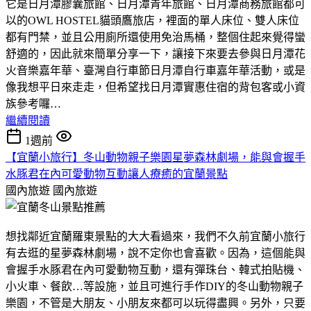
它是日月潭膠囊旅館、日月潭青年旅館、日月潭商務旅館都可
以的OWL HOSTEL貓頭鷹旅店，裡面的單人床位、雙人床位
都有門禁，並且公用廁所還使用免治馬桶，整個住起來覺得蠻
舒適的，因此就來簡單分享一下，讓接下來要去參與日月潭花
火音樂嘉年華、臺灣自行車節日月潭自行車嘉年華活動，或是
像我想平日來走走，但希望找日月潭實惠住宿的背包客或小資
族參考囉…
繼續閱讀
1週前
【宜蘭小旅行】冬山動物親子樂園星夢森林劇場，能與會握手
水豚君在內可愛動物互動讓人療癒的宜蘭景點
國內旅遊
國內旅遊
想找鄰近宜蘭羅東景點的大大看過來，我們不久前宜蘭小旅行
有去逛的星夢森林劇場，說不定你也會喜歡。因為，這個能與
會握手水豚君在內可愛動物互動，還有彈珠台、韓式拍貼機、
小火車、餐飲…等設施，並且可進行手作DIY的冬山動物親子
樂園，不管是大朋友、小朋友來都可以玩得盡興。另外，只要