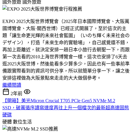
國外旅遊
國外旅遊
EXPO 2025大阪世界博覽會（2025年日本國際博覽會、大阪萬
國博覽會、大阪·關西世博）已經正式開展了，至於這次的主
題「讓生命更光輝的未來社會藍圖」（いのち輝く未来社会の
デザイン），打造「未來生命的實驗場」，自己感覺還不錯，
再加上距離近，就決定安排一趟日本小旅行去朝聖一下，而跟
第一次去看的2010上海世界博覽會一樣，這次也安排了6天去
逛2025大阪世博，然後能看多少算多少，因此也有一些事前準
備跟實際看到的資訊可供分享，所以就簡單分享一下，讓之後
安排這裡做為大阪景點來走走的大大做個參考。
繼續閱讀
2年前
【開箱】美光Micron Crucial T705 PCle Gen5 NVMe M.2
SSD，破萬循序讀寫速度再往上升一個檔次的最新超高速固態
硬碟
硬體
數位生活