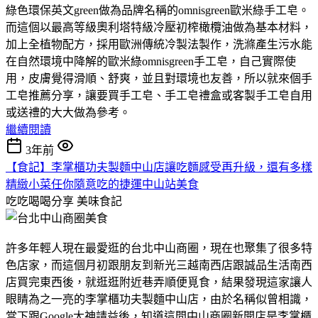
綠色環保英文green做為品牌名稱的omnisgreen歐米綠手工皂。
而這個以最高等級奧利塔特級冷壓初榨橄欖油做為基本材料，
加上全植物配方，採用歐洲傳統冷製法製作，洗滌產生污水能
在自然環境中降解的歐米綠omnisgreen手工皂，自己實際使
用，皮膚覺得滑順、舒爽，並且對環境也友善，所以就來個手
工皂推薦分享，讓要買手工皂、手工皂禮盒或客製手工皂自用
或送禮的大大做為參考。
繼續閱讀
3年前
【食記】李掌櫃功夫製麵中山店讓吃麵感受再升級，還有多樣
精緻小菜任你隨意吃的捷運中山站美食
吃吃喝喝分享
美味食記
許多年輕人現在最愛逛的台北中山商圈，現在也聚集了很多特
色店家，而這個月初跟朋友到新光三越南西店跟誠品生活南西
店買完東西後，就逛逛附近巷弄順便覓食，結果發現這家讓人
眼睛為之一亮的李掌櫃功夫製麵中山店，由於名稱似曾相識，
當下跟Google大神請益後，知道這間中山商圈新開店是李掌櫃