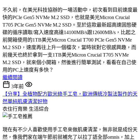
不久前，在美光科技協辦的一場活動中，初次看到目前速度最
快的PCle Gen5 NVMe M.2 SSD，也就是美光Micron Crucial
T705 PCle Gen5 NVMe M.2 SSD。至於這款最新超高速固態硬
碟的循序讀取/寫入速度高達14100MB/s跟12600MB/s，比起之
前開箱使用的1TB美光Micron Crucial T700 PCle Gen5 NVMe
M.2 SSD，速度再往上升一個檔次，當時就對它很感興趣，而
前幾天也終於拿到一支1TB美光Micron Crucial T705 NVMe
M.2 SSD，就來個小開箱，然後進行簡單測試，看看在自己使
用的PC上速度有多快？
繼續閱讀
3年前
【分享】全植物配方歐米綠手工皂，歐洲傳統冷製法製作的天
然單純肌膚清潔好物
衣住行育樂
生活綜合
現在有不少人喜歡使用手工皂來做肌膚清潔，無非就是成份天
然，像我們家在端午節前就補充了以拉丁語全部omnis，加上