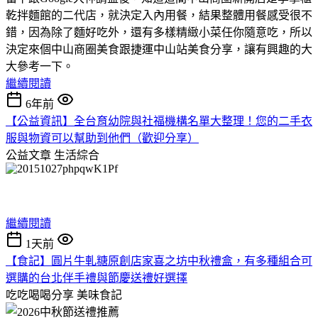
乾拌麵館的二代店，就決定入內用餐，結果整體用餐感受很不
錯，因為除了麵好吃外，還有多樣精緻小菜任你隨意吃，所以
決定來個中山商圈美食跟捷運中山站美食分享，讓有興趣的大
大參考一下。
繼續閱讀
6年前
【公益資訊】全台育幼院與社福機構名單大整理！您的二手衣
服與物資可以幫助到他們（歡迎分享）
公益文章
生活綜合
繼續閱讀
1天前
【食記】圓片牛軋糖原創店家喜之坊中秋禮盒，有多種組合可
選購的台北伴手禮與節慶送禮好選擇
吃吃喝喝分享
美味食記