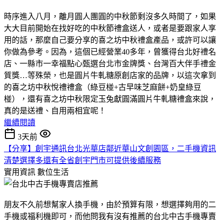
時序進入八月，離月圓人團圓的中秋節剩沒多久時間了，如果
大大目前開始在找好吃的中秋節禮盒送人，或者是要跟家人享
用的話，那麼自己要分享的喜之坊中秋禮盒產品，或許可以讓
你做為參考。因為，這個已經營業40多年，曾獲得台北好禮名
店、一縣市一幸福點心甄選台北市金牌獎、台灣百大伴手禮金
質獎…等殊榮，也是圓片牛軋糖原創店家的品牌，以這次拿到
的喜之坊中秋悅禮禮盒（綠豆椪+古早味芝麻餅+奶皇綠豆
椪），還有喜之坊中秋限定玉兔獻圓滿圓片牛軋糖禮盒來說，
真的是送禮、自用兩相宜呢！
繼續閱讀
3天前
【分享】創宇通訊台北光華店鄰近華山文創園區，二手機資訊
清楚選擇多還有全省創宇門市可提供後續服務
實用資訊
數位生活
朋友不久前想幫家人換手機，由於預算有限，想選擇夠用的二
手機或福利機即可，而他問我有沒有推薦的台北中古手機專賣