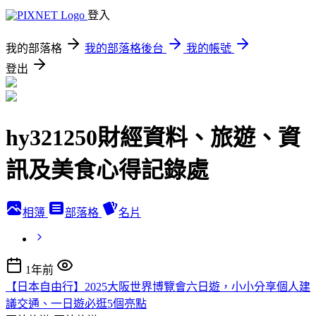
登入
我的部落格
我的部落格後台
我的帳號
登出
hy321250財經資料、旅遊、資
訊及美食心得記錄處
相簿
部落格
名片
1年前
【日本自由行】2025大阪世界博覽會六日遊，小小分享個人建
議交通、一日遊必逛5個亮點