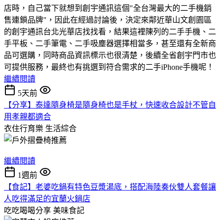
店時，自己當下就想到創宇通訊這個"全台灣最大的二手機銷
售連鎖品牌"，因此在經過討論後，決定來鄰近華山文創園區
的創宇通訊台北光華店找找看，結果這裡陳列的二手手機、二
手平板、二手筆電、二手吸塵器選擇相當多，甚至還有全新商
品可選購，同時商品資訊標示也很清楚，後續全省創宇門市也
可提供服務，最終也有挑選到符合需求的二手iPhone手機呢！
繼續閱讀
5天前
【分享】泰達隨身椅是隨身椅也是手杖，快速收合設計不管自
用孝親都適合
衣住行育樂
生活綜合
繼續閱讀
1週前
【食記】老婆吃鍋有特色豆漿湯底，搭配海陸奏伙雙人套餐讓
人吃得滿足的宜蘭火鍋店
吃吃喝喝分享
美味食記