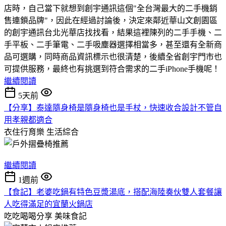
店時，自己當下就想到創宇通訊這個"全台灣最大的二手機銷
售連鎖品牌"，因此在經過討論後，決定來鄰近華山文創園區
的創宇通訊台北光華店找找看，結果這裡陳列的二手手機、二
手平板、二手筆電、二手吸塵器選擇相當多，甚至還有全新商
品可選購，同時商品資訊標示也很清楚，後續全省創宇門市也
可提供服務，最終也有挑選到符合需求的二手iPhone手機呢！
繼續閱讀
5天前
【分享】泰達隨身椅是隨身椅也是手杖，快速收合設計不管自
用孝親都適合
衣住行育樂
生活綜合
繼續閱讀
1週前
【食記】老婆吃鍋有特色豆漿湯底，搭配海陸奏伙雙人套餐讓
人吃得滿足的宜蘭火鍋店
吃吃喝喝分享
美味食記