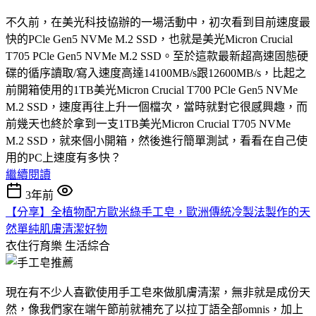
不久前，在美光科技協辦的一場活動中，初次看到目前速度最
快的PCle Gen5 NVMe M.2 SSD，也就是美光Micron Crucial
T705 PCle Gen5 NVMe M.2 SSD。至於這款最新超高速固態硬
碟的循序讀取/寫入速度高達14100MB/s跟12600MB/s，比起之
前開箱使用的1TB美光Micron Crucial T700 PCle Gen5 NVMe
M.2 SSD，速度再往上升一個檔次，當時就對它很感興趣，而
前幾天也終於拿到一支1TB美光Micron Crucial T705 NVMe
M.2 SSD，就來個小開箱，然後進行簡單測試，看看在自己使
用的PC上速度有多快？
繼續閱讀
3年前
【分享】全植物配方歐米綠手工皂，歐洲傳統冷製法製作的天
然單純肌膚清潔好物
衣住行育樂
生活綜合
現在有不少人喜歡使用手工皂來做肌膚清潔，無非就是成份天
然，像我們家在端午節前就補充了以拉丁語全部omnis，加上