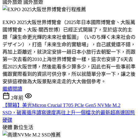
國外旅遊
國外旅遊
EXPO 2025大阪世界博覽會（2025年日本國際博覽會、大阪萬
國博覽會、大阪·關西世博）已經正式開展了，至於這次的主
題「讓生命更光輝的未來社會藍圖」（いのち輝く未来社会の
デザイン），打造「未來生命的實驗場」，自己感覺還不錯，
再加上距離近，就決定安排一趟日本小旅行去朝聖一下，而跟
第一次去看的2010上海世界博覽會一樣，這次也安排了6天去
逛2025大阪世博，然後能看多少算多少，因此也有一些事前準
備跟實際看到的資訊可供分享，所以就簡單分享一下，讓之後
安排這裡做為大阪景點來走走的大大做個參考。
繼續閱讀
2年前
【開箱】美光Micron Crucial T705 PCle Gen5 NVMe M.2
SSD，破萬循序讀寫速度再往上升一個檔次的最新超高速固態
硬碟
硬體
數位生活