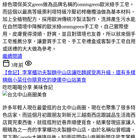
綠色環保英文green做為品牌名稱的omnisgreen歐米綠手工皂。
而這個以最高等級奧利塔特級冷壓初榨橄欖油做為基本材料，
加上全植物配方，採用歐洲傳統冷製法製作，洗滌產生污水能
在自然環境中降解的歐米綠omnisgreen手工皂，自己實際使
用，皮膚覺得滑順、舒爽，並且對環境也友善，所以就來個手
工皂推薦分享，讓要買手工皂、手工皂禮盒或客製手工皂自用
或送禮的大大做為參考。
繼續閱讀
3年前
【食記】李掌櫃功夫製麵中山店讓吃麵感受再升級，還有多樣
精緻小菜任你隨意吃的捷運中山站美食
吃吃喝喝分享
美味食記
許多年輕人現在最愛逛的台北中山商圈，現在也聚集了很多特
色店家，而這個月初跟朋友到新光三越南西店跟誠品生活南西
店買完東西後，就逛逛附近巷弄順便覓食，結果發現這家讓人
眼睛為之一亮的李掌櫃功夫製麵中山店，由於名稱似曾相識，
當下跟Google大神請益後，知道這間中山商圈新開店是李掌櫃