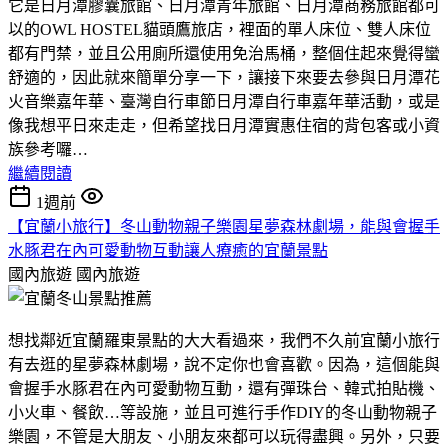
它是日月潭膠囊旅館、日月潭青年旅館、日月潭商務旅館都可
以的OWL HOSTEL貓頭鷹旅店，裡面的單人床位、雙人床位
都有門禁，並且公用廁所還使用免治馬桶，整個住起來覺得蠻
舒適的，因此就來簡單分享一下，讓接下來要去參與日月潭花
火音樂嘉年華、臺灣自行車節日月潭自行車嘉年華活動，或是
像我想平日來走走，但希望找日月潭實惠住宿的背包客或小資
族參考囉…
繼續閱讀
1週前
【宜蘭小旅行】冬山動物親子樂園星夢森林劇場，能與會握手
水豚君在內可愛動物互動讓人療癒的宜蘭景點
國內旅遊
國內旅遊
想找鄰近宜蘭羅東景點的大大看過來，我們不久前宜蘭小旅行
有去逛的星夢森林劇場，說不定你也會喜歡。因為，這個能與
會握手水豚君在內可愛動物互動，還有彈珠台、韓式拍貼機、
小火車、餐飲…等設施，並且可進行手作DIY的冬山動物親子
樂園，不管是大朋友、小朋友來都可以玩得盡興。另外，只要