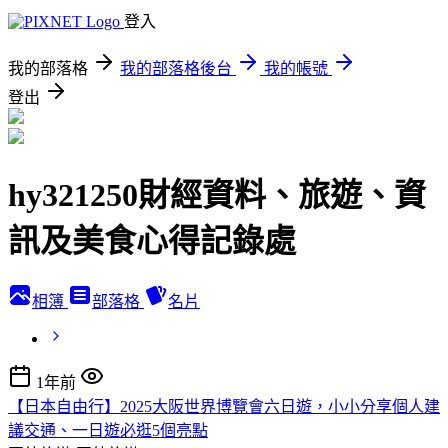
登入
我的部落格
我的部落格後台
我的帳號
登出
hy321250財經資料、旅遊、資
訊及美食心得記錄處
相簿
部落格
名片
1年前
【日本自由行】2025大阪世界博覽會六日遊，小小分享個人建
議交通、一日遊必逛5個亮點