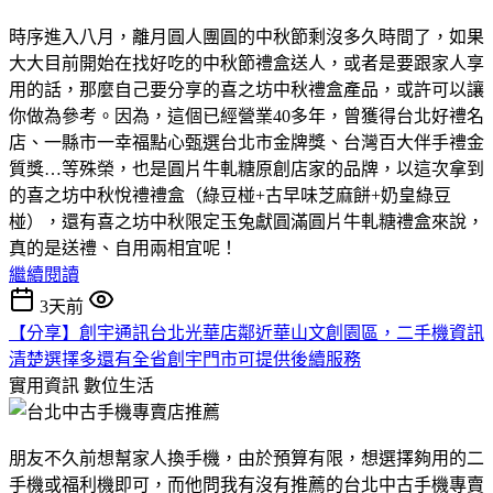
時序進入八月，離月圓人團圓的中秋節剩沒多久時間了，如果
大大目前開始在找好吃的中秋節禮盒送人，或者是要跟家人享
用的話，那麼自己要分享的喜之坊中秋禮盒產品，或許可以讓
你做為參考。因為，這個已經營業40多年，曾獲得台北好禮名
店、一縣市一幸福點心甄選台北市金牌獎、台灣百大伴手禮金
質獎…等殊榮，也是圓片牛軋糖原創店家的品牌，以這次拿到
的喜之坊中秋悅禮禮盒（綠豆椪+古早味芝麻餅+奶皇綠豆
椪），還有喜之坊中秋限定玉兔獻圓滿圓片牛軋糖禮盒來說，
真的是送禮、自用兩相宜呢！
繼續閱讀
3天前
【分享】創宇通訊台北光華店鄰近華山文創園區，二手機資訊
清楚選擇多還有全省創宇門市可提供後續服務
實用資訊
數位生活
朋友不久前想幫家人換手機，由於預算有限，想選擇夠用的二
手機或福利機即可，而他問我有沒有推薦的台北中古手機專賣