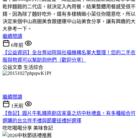
乾拌麵館的二代店，就決定入內用餐，結果整體用餐感受很不
錯，因為除了麵好吃外，還有多樣精緻小菜任你隨意吃，所以
決定來個中山商圈美食跟捷運中山站美食分享，讓有興趣的大
大參考一下。
繼續閱讀
6年前
【公益資訊】全台育幼院與社福機構名單大整理！您的二手衣
服與物資可以幫助到他們（歡迎分享）
公益文章
生活綜合
繼續閱讀
1天前
【食記】圓片牛軋糖原創店家喜之坊中秋禮盒，有多種組合可
選購的台北伴手禮與節慶送禮好選擇
吃吃喝喝分享
美味食記