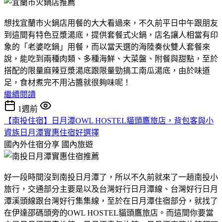
想找宜蘭市火鍋店用餐的大大看過來，不久前平日中午跟朋友
到這間有特色豆漿湯底，提供套餐式火鍋，店名讓人相當有印
象的「老婆吃鍋」用餐，而以當天選的海陸奏伙雙人套餐來
說，能吃到兩種肉類、多種海鮮、大菜盤、附餐與甜點，至於
搭配的限量麻辣豆漿湯底跟限量勁搞工南瓜湯底，由於味道
足，食材煮完不用沾醬就很夠味呢！
繼續閱讀
1週前
【南投住宿】日月潭OWL HOSTEL貓頭鷹旅店，背包客與小
資族日月潭實惠住宿好選擇
國內外住宿分享
國內旅遊
好一段時間沒到南投日月潭了，所以不久前就來了一趟南投小
旅行，交通部分主要是以及台灣好行日月潭線、台灣好行日月
潭溪頭線跟台灣好行集集線，至於在日月潭住宿部分，就找了
在伊達邵碼頭旁的OWL HOSTEL貓頭鷹旅店。而這間你要當