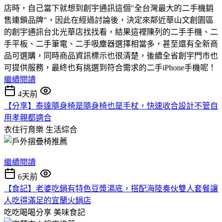
店時，自己當下就想到創宇通訊這個"全台灣最大的二手機銷
售連鎖品牌"，因此在經過討論後，決定來鄰近華山文創園區
的創宇通訊台北光華店找找看，結果這裡陳列的二手手機、二
手平板、二手筆電、二手吸塵器選擇相當多，甚至還有全新商
品可選購，同時商品資訊標示也很清楚，後續全省創宇門市也
可提供服務，最終也有挑選到符合需求的二手iPhone手機呢！
繼續閱讀
4天前
【分享】泰達隨身椅是隨身椅也是手杖，快速收合設計不管自
用孝親都適合
衣住行育樂
生活綜合
繼續閱讀
6天前
【食記】老婆吃鍋有特色豆漿湯底，搭配海陸奏伙雙人套餐讓
人吃得滿足的宜蘭火鍋店
吃吃喝喝分享
美味食記