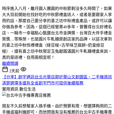
時序進入八月，離月圓人團圓的中秋節剩沒多久時間了，如果
大大目前開始在找好吃的中秋節禮盒送人，或者是要跟家人享
用的話，那麼自己要分享的喜之坊中秋禮盒產品，或許可以讓
你做為參考。因為，這個已經營業40多年，曾獲得台北好禮名
店、一縣市一幸福點心甄選台北市金牌獎、台灣百大伴手禮金
質獎…等殊榮，也是圓片牛軋糖原創店家的品牌，以這次拿到
的喜之坊中秋悅禮禮盒（綠豆椪+古早味芝麻餅+奶皇綠豆
椪），還有喜之坊中秋限定玉兔獻圓滿圓片牛軋糖禮盒來說，
真的是送禮、自用兩相宜呢！
繼續閱讀
2天前
【分享】創宇通訊台北光華店鄰近華山文創園區，二手機資訊
清楚選擇多還有全省創宇門市可提供後續服務
實用資訊
數位生活
朋友不久前想幫家人換手機，由於預算有限，想選擇夠用的二
手機或福利機即可，而他問我有沒有推薦的台北中古手機專賣