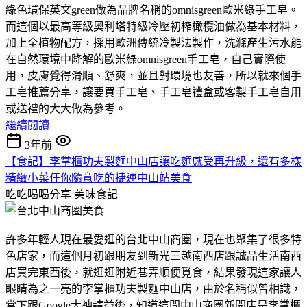
綠色環保英文green做為品牌名稱的omnisgreen歐米綠手工皂。
而這個以最高等級奧利塔特級冷壓初榨橄欖油做為基本材料，
加上全植物配方，採用歐洲傳統冷製法製作，洗滌產生污水能
在自然環境中降解的歐米綠omnisgreen手工皂，自己實際使
用，皮膚覺得滑順、舒爽，並且對環境也友善，所以就來個手
工皂推薦分享，讓要買手工皂、手工皂禮盒或客製手工皂自用
或送禮的大大做為參考。
繼續閱讀
3年前
【食記】李掌櫃功夫製麵中山店讓吃麵感受再升級，還有多樣
精緻小菜任你隨意吃的捷運中山站美食
吃吃喝喝分享
美味食記
許多年輕人現在最愛逛的台北中山商圈，現在也聚集了很多特
色店家，而這個月初跟朋友到新光三越南西店跟誠品生活南西
店買完東西後，就逛逛附近巷弄順便覓食，結果發現這家讓人
眼睛為之一亮的李掌櫃功夫製麵中山店，由於名稱似曾相識，
當下跟Google大神請益後，知道這間中山商圈新開店是李掌櫃