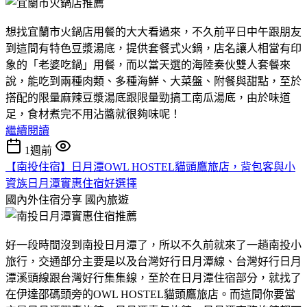
想找宜蘭市火鍋店用餐的大大看過來，不久前平日中午跟朋友
到這間有特色豆漿湯底，提供套餐式火鍋，店名讓人相當有印
象的「老婆吃鍋」用餐，而以當天選的海陸奏伙雙人套餐來
說，能吃到兩種肉類、多種海鮮、大菜盤、附餐與甜點，至於
搭配的限量麻辣豆漿湯底跟限量勁搞工南瓜湯底，由於味道
足，食材煮完不用沾醬就很夠味呢！
繼續閱讀
1週前
【南投住宿】日月潭OWL HOSTEL貓頭鷹旅店，背包客與小
資族日月潭實惠住宿好選擇
國內外住宿分享
國內旅遊
好一段時間沒到南投日月潭了，所以不久前就來了一趟南投小
旅行，交通部分主要是以及台灣好行日月潭線、台灣好行日月
潭溪頭線跟台灣好行集集線，至於在日月潭住宿部分，就找了
在伊達邵碼頭旁的OWL HOSTEL貓頭鷹旅店。而這間你要當