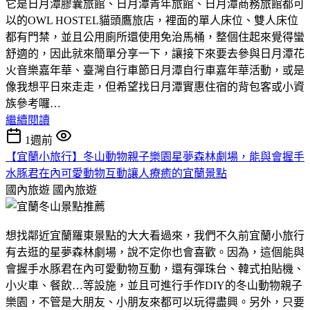
它是日月潭膠囊旅館、日月潭青年旅館、日月潭商務旅館都可
以的OWL HOSTEL貓頭鷹旅店，裡面的單人床位、雙人床位
都有門禁，並且公用廁所還使用免治馬桶，整個住起來覺得蠻
舒適的，因此就來簡單分享一下，讓接下來要去參與日月潭花
火音樂嘉年華、臺灣自行車節日月潭自行車嘉年華活動，或是
像我想平日來走走，但希望找日月潭實惠住宿的背包客或小資
族參考囉…
繼續閱讀
1週前
【宜蘭小旅行】冬山動物親子樂園星夢森林劇場，能與會握手
水豚君在內可愛動物互動讓人療癒的宜蘭景點
國內旅遊
國內旅遊
想找鄰近宜蘭羅東景點的大大看過來，我們不久前宜蘭小旅行
有去逛的星夢森林劇場，說不定你也會喜歡。因為，這個能與
會握手水豚君在內可愛動物互動，還有彈珠台、韓式拍貼機、
小火車、餐飲…等設施，並且可進行手作DIY的冬山動物親子
樂園，不管是大朋友、小朋友來都可以玩得盡興。另外，只要