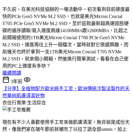
不久前，在美光科技協辦的一場活動中，初次看到目前速度最
快的PCle Gen5 NVMe M.2 SSD，也就是美光Micron Crucial
T705 PCle Gen5 NVMe M.2 SSD。至於這款最新超高速固態硬
碟的循序讀取/寫入速度高達14100MB/s跟12600MB/s，比起之
前開箱使用的1TB美光Micron Crucial T700 PCle Gen5 NVMe
M.2 SSD，速度再往上升一個檔次，當時就對它很感興趣，而
前幾天也終於拿到一支1TB美光Micron Crucial T705 NVMe
M.2 SSD，就來個小開箱，然後進行簡單測試，看看在自己使
用的PC上速度有多快？
繼續閱讀
3年前
【分享】全植物配方歐米綠手工皂，歐洲傳統冷製法製作的天
然單純肌膚清潔好物
衣住行育樂
生活綜合
現在有不少人喜歡使用手工皂來做肌膚清潔，無非就是成份天
然，像我們家在端午節前就補充了以拉丁語全部omnis，加上