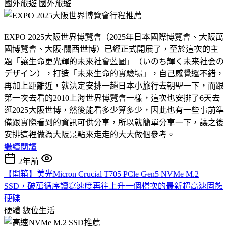
國外旅遊
國外旅遊
EXPO 2025大阪世界博覽會（2025年日本國際博覽會、大阪萬
國博覽會、大阪·關西世博）已經正式開展了，至於這次的主
題「讓生命更光輝的未來社會藍圖」（いのち輝く未来社会の
デザイン），打造「未來生命的實驗場」，自己感覺還不錯，
再加上距離近，就決定安排一趟日本小旅行去朝聖一下，而跟
第一次去看的2010上海世界博覽會一樣，這次也安排了6天去
逛2025大阪世博，然後能看多少算多少，因此也有一些事前準
備跟實際看到的資訊可供分享，所以就簡單分享一下，讓之後
安排這裡做為大阪景點來走走的大大做個參考。
繼續閱讀
2年前
【開箱】美光Micron Crucial T705 PCle Gen5 NVMe M.2
SSD，破萬循序讀寫速度再往上升一個檔次的最新超高速固態
硬碟
硬體
數位生活