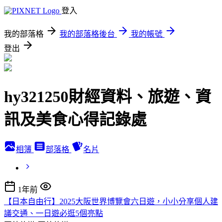
登入
我的部落格
我的部落格後台
我的帳號
登出
hy321250財經資料、旅遊、資
訊及美食心得記錄處
相簿
部落格
名片
1年前
【日本自由行】2025大阪世界博覽會六日遊，小小分享個人建
議交通、一日遊必逛5個亮點