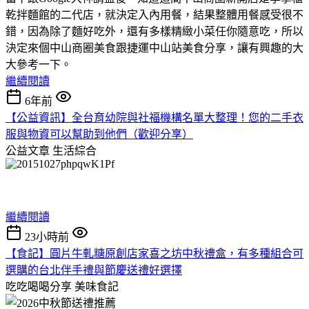
乾拌麵館的二代店，就決定入內用餐，結果整體用餐感受很不
錯，因為除了麵好吃外，還有多樣精緻小菜任你隨意吃，所以
決定來個中山商圈美食跟捷運中山站美食分享，讓有興趣的大
大參考一下。
繼續閱讀
6年前
【公益資訊】全台育幼院與社福機構名單大整理！您的二手衣
服與物資可以幫助到他們（歡迎分享）
公益文章
生活綜合
繼續閱讀
23小時前
【食記】圓片牛軋糖原創店家喜之坊中秋禮盒，有多種組合可
選購的台北伴手禮與節慶送禮好選擇
吃吃喝喝分享
美味食記