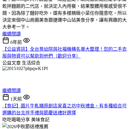
乾拌麵館的二代店，就決定入內用餐，結果整體用餐感受很不
錯，因為除了麵好吃外，還有多樣精緻小菜任你隨意吃，所以
決定來個中山商圈美食跟捷運中山站美食分享，讓有興趣的大
大參考一下。
繼續閱讀
6年前
【公益資訊】全台育幼院與社福機構名單大整理！您的二手衣
服與物資可以幫助到他們（歡迎分享）
公益文章
生活綜合
繼續閱讀
1天前
【食記】圓片牛軋糖原創店家喜之坊中秋禮盒，有多種組合可
選購的台北伴手禮與節慶送禮好選擇
吃吃喝喝分享
美味食記