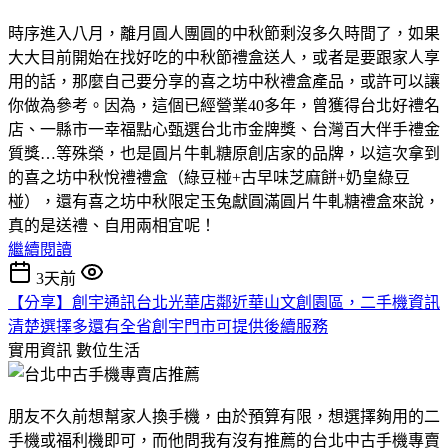
時序進入八月，離月圓人團圓的中秋節剩沒多久時間了，如果
大大目前開始在找好吃的中秋節禮盒送人，或者是要跟家人享
用的話，那麼自己要分享的喜之坊中秋禮盒產品，或許可以讓
你做為參考。因為，這個已經營業40多年，曾獲得台北好禮名
店、一縣市一幸福點心甄選台北市金牌獎、台灣百大伴手禮金
質獎…等殊榮，也是圓片牛軋糖原創店家的品牌，以這次拿到
的喜之坊中秋悅禮禮盒（綠豆椪+古早味芝麻餅+奶皇綠豆
椪），還有喜之坊中秋限定玉兔獻圓滿圓片牛軋糖禮盒來說，
真的是送禮、自用兩相宜呢！
繼續閱讀
3天前
【分享】創宇通訊台北光華店鄰近華山文創園區，二手機資訊
清楚選擇多還有全省創宇門市可提供後續服務
實用資訊
數位生活
朋友不久前想幫家人換手機，由於預算有限，想選擇夠用的二
手機或福利機即可，而他問我有沒有推薦的台北中古手機專賣