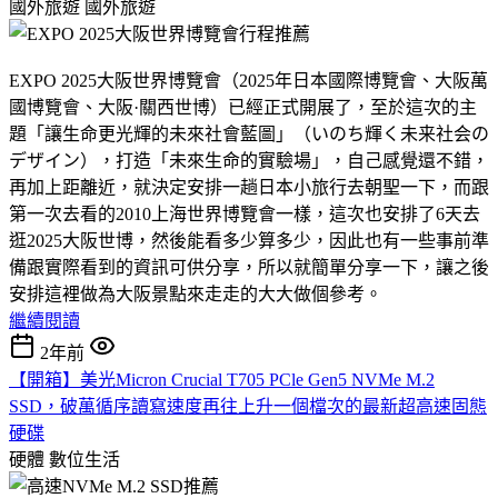
國外旅遊
國外旅遊
EXPO 2025大阪世界博覽會（2025年日本國際博覽會、大阪萬
國博覽會、大阪·關西世博）已經正式開展了，至於這次的主
題「讓生命更光輝的未來社會藍圖」（いのち輝く未来社会の
デザイン），打造「未來生命的實驗場」，自己感覺還不錯，
再加上距離近，就決定安排一趟日本小旅行去朝聖一下，而跟
第一次去看的2010上海世界博覽會一樣，這次也安排了6天去
逛2025大阪世博，然後能看多少算多少，因此也有一些事前準
備跟實際看到的資訊可供分享，所以就簡單分享一下，讓之後
安排這裡做為大阪景點來走走的大大做個參考。
繼續閱讀
2年前
【開箱】美光Micron Crucial T705 PCle Gen5 NVMe M.2
SSD，破萬循序讀寫速度再往上升一個檔次的最新超高速固態
硬碟
硬體
數位生活