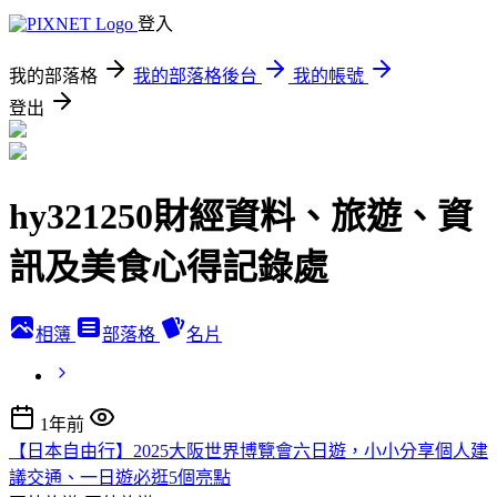
登入
我的部落格
我的部落格後台
我的帳號
登出
hy321250財經資料、旅遊、資
訊及美食心得記錄處
相簿
部落格
名片
1年前
【日本自由行】2025大阪世界博覽會六日遊，小小分享個人建
議交通、一日遊必逛5個亮點