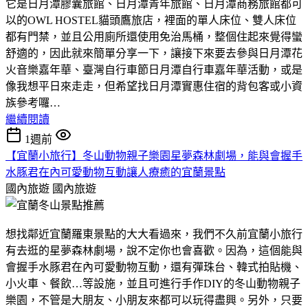
它是日月潭膠囊旅館、日月潭青年旅館、日月潭商務旅館都可
以的OWL HOSTEL貓頭鷹旅店，裡面的單人床位、雙人床位
都有門禁，並且公用廁所還使用免治馬桶，整個住起來覺得蠻
舒適的，因此就來簡單分享一下，讓接下來要去參與日月潭花
火音樂嘉年華、臺灣自行車節日月潭自行車嘉年華活動，或是
像我想平日來走走，但希望找日月潭實惠住宿的背包客或小資
族參考囉…
繼續閱讀
1週前
【宜蘭小旅行】冬山動物親子樂園星夢森林劇場，能與會握手
水豚君在內可愛動物互動讓人療癒的宜蘭景點
國內旅遊
國內旅遊
想找鄰近宜蘭羅東景點的大大看過來，我們不久前宜蘭小旅行
有去逛的星夢森林劇場，說不定你也會喜歡。因為，這個能與
會握手水豚君在內可愛動物互動，還有彈珠台、韓式拍貼機、
小火車、餐飲…等設施，並且可進行手作DIY的冬山動物親子
樂園，不管是大朋友、小朋友來都可以玩得盡興。另外，只要