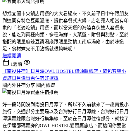
想找宜蘭市火鍋店用餐的大大看過來，不久前平日中午跟朋友
到這間有特色豆漿湯底，提供套餐式火鍋，店名讓人相當有印
象的「老婆吃鍋」用餐，而以當天選的海陸奏伙雙人套餐來
說，能吃到兩種肉類、多種海鮮、大菜盤、附餐與甜點，至於
搭配的限量麻辣豆漿湯底跟限量勁搞工南瓜湯底，由於味道
足，食材煮完不用沾醬就很夠味呢！
繼續閱讀
1週前
【南投住宿】日月潭OWL HOSTEL貓頭鷹旅店，背包客與小
資族日月潭實惠住宿好選擇
國內外住宿分享
國內旅遊
好一段時間沒到南投日月潭了，所以不久前就來了一趟南投小
旅行，交通部分主要是以及台灣好行日月潭線、台灣好行日月
潭溪頭線跟台灣好行集集線，至於在日月潭住宿部分，就找了
在伊達邵碼頭旁的OWL HOSTEL貓頭鷹旅店。而這間你要當