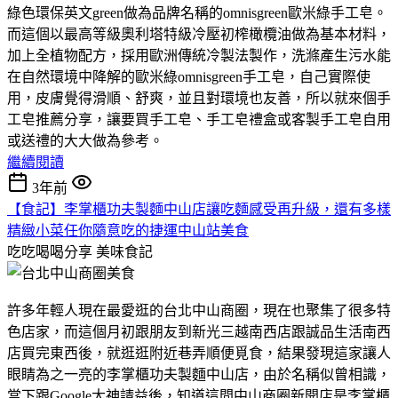
綠色環保英文green做為品牌名稱的omnisgreen歐米綠手工皂。
而這個以最高等級奧利塔特級冷壓初榨橄欖油做為基本材料，
加上全植物配方，採用歐洲傳統冷製法製作，洗滌產生污水能
在自然環境中降解的歐米綠omnisgreen手工皂，自己實際使
用，皮膚覺得滑順、舒爽，並且對環境也友善，所以就來個手
工皂推薦分享，讓要買手工皂、手工皂禮盒或客製手工皂自用
或送禮的大大做為參考。
繼續閱讀
3年前
【食記】李掌櫃功夫製麵中山店讓吃麵感受再升級，還有多樣
精緻小菜任你隨意吃的捷運中山站美食
吃吃喝喝分享
美味食記
許多年輕人現在最愛逛的台北中山商圈，現在也聚集了很多特
色店家，而這個月初跟朋友到新光三越南西店跟誠品生活南西
店買完東西後，就逛逛附近巷弄順便覓食，結果發現這家讓人
眼睛為之一亮的李掌櫃功夫製麵中山店，由於名稱似曾相識，
當下跟Google大神請益後，知道這間中山商圈新開店是李掌櫃