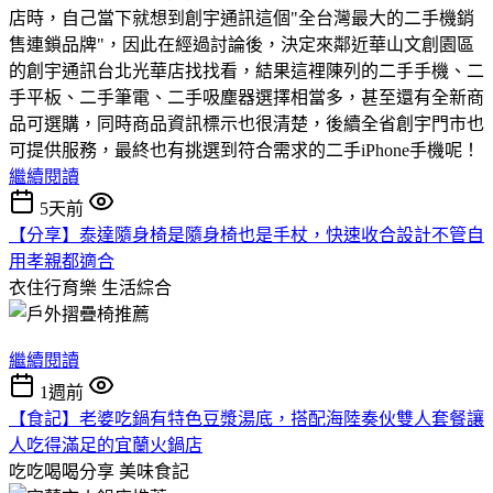
店時，自己當下就想到創宇通訊這個"全台灣最大的二手機銷
售連鎖品牌"，因此在經過討論後，決定來鄰近華山文創園區
的創宇通訊台北光華店找找看，結果這裡陳列的二手手機、二
手平板、二手筆電、二手吸塵器選擇相當多，甚至還有全新商
品可選購，同時商品資訊標示也很清楚，後續全省創宇門市也
可提供服務，最終也有挑選到符合需求的二手iPhone手機呢！
繼續閱讀
5天前
【分享】泰達隨身椅是隨身椅也是手杖，快速收合設計不管自
用孝親都適合
衣住行育樂
生活綜合
繼續閱讀
1週前
【食記】老婆吃鍋有特色豆漿湯底，搭配海陸奏伙雙人套餐讓
人吃得滿足的宜蘭火鍋店
吃吃喝喝分享
美味食記