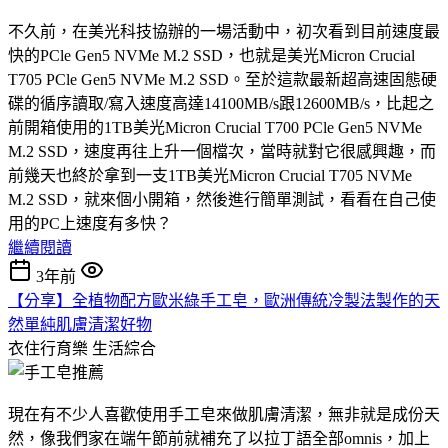
不久前，在美光科技協辦的一場活動中，初次看到目前速度最
快的PCle Gen5 NVMe M.2 SSD，也就是美光Micron Crucial
T705 PCle Gen5 NVMe M.2 SSD。至於這款最新超高速固態硬
碟的循序讀取/寫入速度高達14100MB/s跟12600MB/s，比起之
前開箱使用的1TB美光Micron Crucial T700 PCle Gen5 NVMe
M.2 SSD，速度再往上升一個檔次，當時就對它很感興趣，而
前幾天也終於拿到一支1TB美光Micron Crucial T705 NVMe
M.2 SSD，就來個小開箱，然後進行簡單測試，看看在自己使
用的PC上速度有多快？
繼續閱讀
3年前
【分享】全植物配方歐米綠手工皂，歐洲傳統冷製法製作的天
然單純肌膚清潔好物
衣住行育樂
生活綜合
現在有不少人喜歡使用手工皂來做肌膚清潔，無非就是成份天
然，像我們家在端午節前就補充了以拉丁語全部omnis，加上