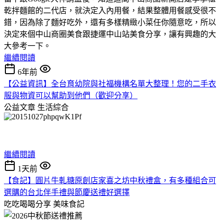
乾拌麵館的二代店，就決定入內用餐，結果整體用餐感受很不
錯，因為除了麵好吃外，還有多樣精緻小菜任你隨意吃，所以
決定來個中山商圈美食跟捷運中山站美食分享，讓有興趣的大
大參考一下。
繼續閱讀
6年前
【公益資訊】全台育幼院與社福機構名單大整理！您的二手衣
服與物資可以幫助到他們（歡迎分享）
公益文章
生活綜合
繼續閱讀
1天前
【食記】圓片牛軋糖原創店家喜之坊中秋禮盒，有多種組合可
選購的台北伴手禮與節慶送禮好選擇
吃吃喝喝分享
美味食記