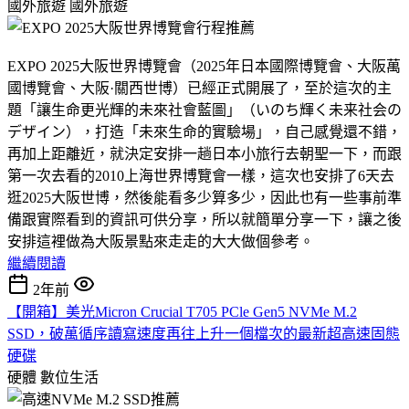
國外旅遊
國外旅遊
EXPO 2025大阪世界博覽會（2025年日本國際博覽會、大阪萬
國博覽會、大阪·關西世博）已經正式開展了，至於這次的主
題「讓生命更光輝的未來社會藍圖」（いのち輝く未来社会の
デザイン），打造「未來生命的實驗場」，自己感覺還不錯，
再加上距離近，就決定安排一趟日本小旅行去朝聖一下，而跟
第一次去看的2010上海世界博覽會一樣，這次也安排了6天去
逛2025大阪世博，然後能看多少算多少，因此也有一些事前準
備跟實際看到的資訊可供分享，所以就簡單分享一下，讓之後
安排這裡做為大阪景點來走走的大大做個參考。
繼續閱讀
2年前
【開箱】美光Micron Crucial T705 PCle Gen5 NVMe M.2
SSD，破萬循序讀寫速度再往上升一個檔次的最新超高速固態
硬碟
硬體
數位生活