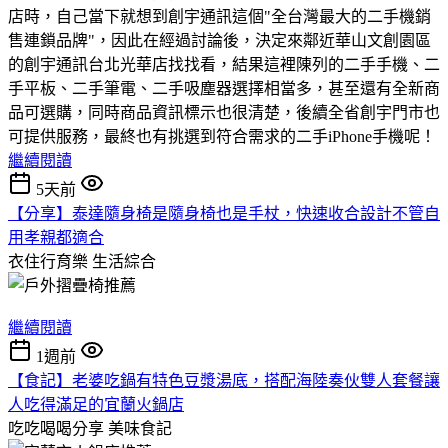
店時，自己當下就想到創宇通訊這個"全台灣最大的二手機銷
售連鎖品牌"，因此在經過討論後，決定來鄰近華山文創園區
的創宇通訊台北光華店找找看，結果這裡陳列的二手手機、二
手平板、二手筆電、二手吸塵器選擇相當多，甚至還有全新商
品可選購，同時商品資訊標示也很清楚，後續全省創宇門市也
可提供服務，最終也有挑選到符合需求的二手iPhone手機呢！
繼續閱讀
5天前
【分享】泰達隨身椅是隨身椅也是手杖，快速收合設計不管自
用孝親都適合
衣住行育樂
生活綜合
繼續閱讀
1週前
【食記】老婆吃鍋有特色豆漿湯底，搭配海陸奏伙雙人套餐讓
人吃得滿足的宜蘭火鍋店
吃吃喝喝分享
美味食記