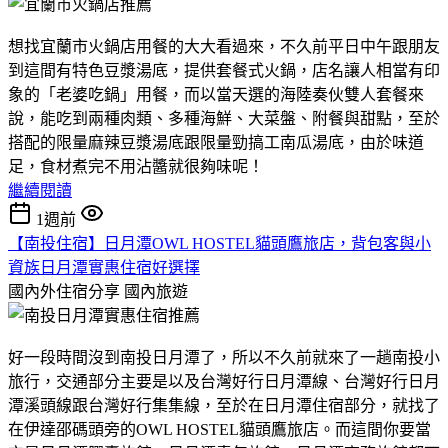
想找宜蘭市火鍋店用餐的大大看過來，不久前平日中午跟朋友
到這間有特色豆漿湯底，提供套餐式火鍋，店名讓人相當有印
象的「老婆吃鍋」用餐，而以當天選的海陸奏伙雙人套餐來
說，能吃到兩種肉類、多種海鮮、大菜盤、附餐與甜點，至於
搭配的限量麻辣豆漿湯底跟限量勁搞工南瓜湯底，由於味道
足，食材煮完不用沾醬就很夠味呢！
繼續閱讀
1週前
【南投住宿】日月潭OWL HOSTEL貓頭鷹旅店，背包客與小
資族日月潭實惠住宿好選擇
國內外住宿分享
國內旅遊
好一段時間沒到南投日月潭了，所以不久前就來了一趟南投小
旅行，交通部分主要是以及台灣好行日月潭線、台灣好行日月
潭溪頭線跟台灣好行集集線，至於在日月潭住宿部分，就找了
在伊達邵碼頭旁的OWL HOSTEL貓頭鷹旅店。而這間你要當