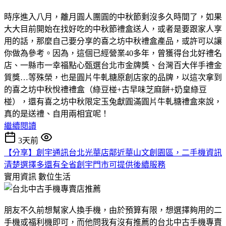
時序進入八月，離月圓人團圓的中秋節剩沒多久時間了，如果
大大目前開始在找好吃的中秋節禮盒送人，或者是要跟家人享
用的話，那麼自己要分享的喜之坊中秋禮盒產品，或許可以讓
你做為參考。因為，這個已經營業40多年，曾獲得台北好禮名
店、一縣市一幸福點心甄選台北市金牌獎、台灣百大伴手禮金
質獎…等殊榮，也是圓片牛軋糖原創店家的品牌，以這次拿到
的喜之坊中秋悅禮禮盒（綠豆椪+古早味芝麻餅+奶皇綠豆
椪），還有喜之坊中秋限定玉兔獻圓滿圓片牛軋糖禮盒來說，
真的是送禮、自用兩相宜呢！
繼續閱讀
3天前
【分享】創宇通訊台北光華店鄰近華山文創園區，二手機資訊
清楚選擇多還有全省創宇門市可提供後續服務
實用資訊
數位生活
朋友不久前想幫家人換手機，由於預算有限，想選擇夠用的二
手機或福利機即可，而他問我有沒有推薦的台北中古手機專賣