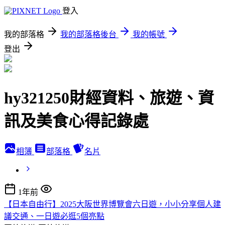
登入
我的部落格
我的部落格後台
我的帳號
登出
hy321250財經資料、旅遊、資
訊及美食心得記錄處
相簿
部落格
名片
1年前
【日本自由行】2025大阪世界博覽會六日遊，小小分享個人建
議交通、一日遊必逛5個亮點