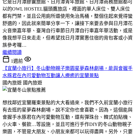
它是日月潭膠囊旅館、日月潭青年旅館、日月潭商務旅館都可
以的OWL HOSTEL貓頭鷹旅店，裡面的單人床位、雙人床位
都有門禁，並且公用廁所還使用免治馬桶，整個住起來覺得蠻
舒適的，因此就來簡單分享一下，讓接下來要去參與日月潭花
火音樂嘉年華、臺灣自行車節日月潭自行車嘉年華活動，或是
像我想平日來走走，但希望找日月潭實惠住宿的背包客或小資
族參考囉…
繼續閱讀
1週前
【宜蘭小旅行】冬山動物親子樂園星夢森林劇場，能與會握手
水豚君在內可愛動物互動讓人療癒的宜蘭景點
國內旅遊
國內旅遊
想找鄰近宜蘭羅東景點的大大看過來，我們不久前宜蘭小旅行
有去逛的星夢森林劇場，說不定你也會喜歡。因為，這個能與
會握手水豚君在內可愛動物互動，還有彈珠台、韓式拍貼機、
小火車、餐飲…等設施，並且可進行手作DIY的冬山動物親子
樂園，不管是大朋友、小朋友來都可以玩得盡興。另外，只要