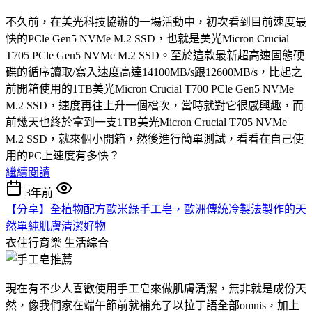
不久前，在美光科技協辦的一場活動中，初次看到目前速度最
快的PCle Gen5 NVMe M.2 SSD，也就是美光Micron Crucial
T705 PCle Gen5 NVMe M.2 SSD。至於這款最新超高速固態硬
碟的循序讀取/寫入速度高達14100MB/s跟12600MB/s，比起之
前開箱使用的1TB美光Micron Crucial T700 PCle Gen5 NVMe
M.2 SSD，速度再往上升一個檔次，當時就對它很感興趣，而
前幾天也終於拿到一支1TB美光Micron Crucial T705 NVMe
M.2 SSD，就來個小開箱，然後進行簡單測試，看看在自己使
用的PC上速度有多快？
繼續閱讀
3年前
【分享】全植物配方歐米綠手工皂，歐洲傳統冷製法製作的天
然單純肌膚清潔好物
衣住行育樂
生活綜合
現在有不少人喜歡使用手工皂來做肌膚清潔，無非就是成份天
然，像我們家在端午節前就補充了以拉丁語全部omnis，加上