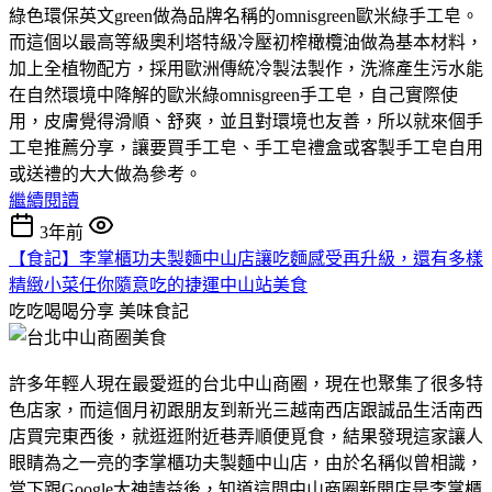
綠色環保英文green做為品牌名稱的omnisgreen歐米綠手工皂。
而這個以最高等級奧利塔特級冷壓初榨橄欖油做為基本材料，
加上全植物配方，採用歐洲傳統冷製法製作，洗滌產生污水能
在自然環境中降解的歐米綠omnisgreen手工皂，自己實際使
用，皮膚覺得滑順、舒爽，並且對環境也友善，所以就來個手
工皂推薦分享，讓要買手工皂、手工皂禮盒或客製手工皂自用
或送禮的大大做為參考。
繼續閱讀
3年前
【食記】李掌櫃功夫製麵中山店讓吃麵感受再升級，還有多樣
精緻小菜任你隨意吃的捷運中山站美食
吃吃喝喝分享
美味食記
許多年輕人現在最愛逛的台北中山商圈，現在也聚集了很多特
色店家，而這個月初跟朋友到新光三越南西店跟誠品生活南西
店買完東西後，就逛逛附近巷弄順便覓食，結果發現這家讓人
眼睛為之一亮的李掌櫃功夫製麵中山店，由於名稱似曾相識，
當下跟Google大神請益後，知道這間中山商圈新開店是李掌櫃