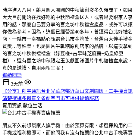
時序進入八月，離月圓人團圓的中秋節剩沒多久時間了，如果
大大目前開始在找好吃的中秋節禮盒送人，或者是要跟家人享
用的話，那麼自己要分享的喜之坊中秋禮盒產品，或許可以讓
你做為參考。因為，這個已經營業40多年，曾獲得台北好禮名
店、一縣市一幸福點心甄選台北市金牌獎、台灣百大伴手禮金
質獎…等殊榮，也是圓片牛軋糖原創店家的品牌，以這次拿到
的喜之坊中秋悅禮禮盒（綠豆椪+古早味芝麻餅+奶皇綠豆
椪），還有喜之坊中秋限定玉兔獻圓滿圓片牛軋糖禮盒來說，
真的是送禮、自用兩相宜呢！
繼續閱讀
3天前
【分享】創宇通訊台北光華店鄰近華山文創園區，二手機資訊
清楚選擇多還有全省創宇門市可提供後續服務
實用資訊
數位生活
朋友不久前想幫家人換手機，由於預算有限，想選擇夠用的二
手機或福利機即可，而他問我有沒有推薦的台北中古手機專賣