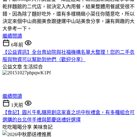
乾拌麵館的二代店，就決定入內用餐，結果整體用餐感受很不
錯，因為除了麵好吃外，還有多樣精緻小菜任你隨意吃，所以
決定來個中山商圈美食跟捷運中山站美食分享，讓有興趣的大
大參考一下。
繼續閱讀
6年前
【公益資訊】全台育幼院與社福機構名單大整理！您的二手衣
服與物資可以幫助到他們（歡迎分享）
公益文章
生活綜合
繼續閱讀
1天前
【食記】圓片牛軋糖原創店家喜之坊中秋禮盒，有多種組合可
選購的台北伴手禮與節慶送禮好選擇
吃吃喝喝分享
美味食記