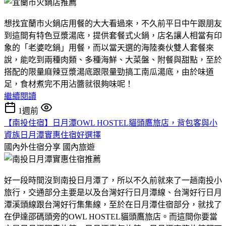
想找宜蘭市火鍋店用餐的大大看過來，不久前平日中午跟朋友
到這間有特色豆漿湯底，提供套餐式火鍋，店名讓人相當有印
象的「老婆吃鍋」用餐，而以當天選的海陸奏伙雙人套餐來
說，能吃到兩種肉類、多種海鮮、大菜盤、附餐與甜點，至於
搭配的限量麻辣豆漿湯底跟限量勁搞工南瓜湯底，由於味道
足，食材煮完不用沾醬就很夠味呢！
繼續閱讀
1週前
【南投住宿】日月潭OWL HOSTEL貓頭鷹旅店，背包客與小
資族日月潭實惠住宿好選擇
國內外住宿分享
國內旅遊
好一段時間沒到南投日月潭了，所以不久前就來了一趟南投小
旅行，交通部分主要是以及台灣好行日月潭線、台灣好行日月
潭溪頭線跟台灣好行集集線，至於在日月潭住宿部分，就找了
在伊達邵碼頭旁的OWL HOSTEL貓頭鷹旅店。而這間你要當