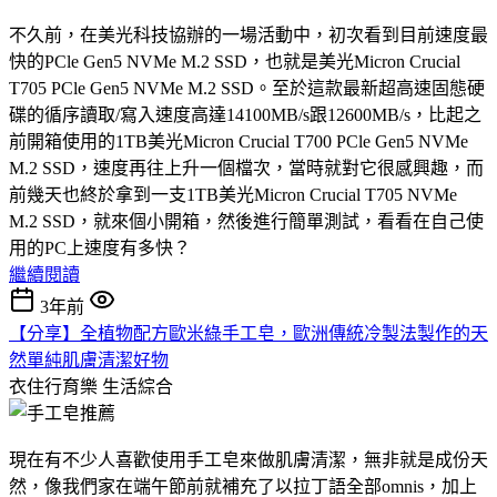
不久前，在美光科技協辦的一場活動中，初次看到目前速度最
快的PCle Gen5 NVMe M.2 SSD，也就是美光Micron Crucial
T705 PCle Gen5 NVMe M.2 SSD。至於這款最新超高速固態硬
碟的循序讀取/寫入速度高達14100MB/s跟12600MB/s，比起之
前開箱使用的1TB美光Micron Crucial T700 PCle Gen5 NVMe
M.2 SSD，速度再往上升一個檔次，當時就對它很感興趣，而
前幾天也終於拿到一支1TB美光Micron Crucial T705 NVMe
M.2 SSD，就來個小開箱，然後進行簡單測試，看看在自己使
用的PC上速度有多快？
繼續閱讀
3年前
【分享】全植物配方歐米綠手工皂，歐洲傳統冷製法製作的天
然單純肌膚清潔好物
衣住行育樂
生活綜合
現在有不少人喜歡使用手工皂來做肌膚清潔，無非就是成份天
然，像我們家在端午節前就補充了以拉丁語全部omnis，加上