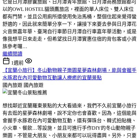
它是日月潭膠囊旅館、日月潭青年旅館、日月潭商務旅館都可
以的OWL HOSTEL貓頭鷹旅店，裡面的單人床位、雙人床位
都有門禁，並且公用廁所還使用免治馬桶，整個住起來覺得蠻
舒適的，因此就來簡單分享一下，讓接下來要去參與日月潭花
火音樂嘉年華、臺灣自行車節日月潭自行車嘉年華活動，或是
像我想平日來走走，但希望找日月潭實惠住宿的背包客或小資
族參考囉…
繼續閱讀
1週前
【宜蘭小旅行】冬山動物親子樂園星夢森林劇場，能與會握手
水豚君在內可愛動物互動讓人療癒的宜蘭景點
國內旅遊
國內旅遊
想找鄰近宜蘭羅東景點的大大看過來，我們不久前宜蘭小旅行
有去逛的星夢森林劇場，說不定你也會喜歡。因為，這個能與
會握手水豚君在內可愛動物互動，還有彈珠台、韓式拍貼機、
小火車、餐飲…等設施，並且可進行手作DIY的冬山動物親子
樂園，不管是大朋友、小朋友來都可以玩得盡興。另外，只要