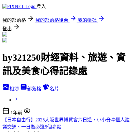
登入
我的部落格
我的部落格後台
我的帳號
登出
hy321250財經資料、旅遊、資
訊及美食心得記錄處
相簿
部落格
名片
1年前
【日本自由行】2025大阪世界博覽會六日遊，小小分享個人建
議交通、一日遊必逛5個亮點