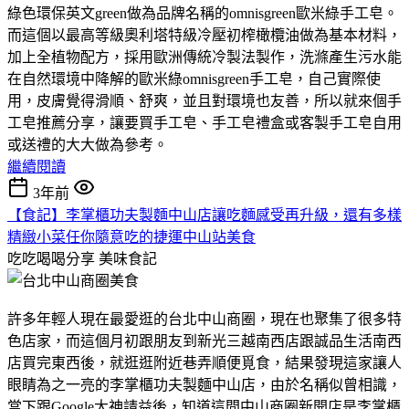
綠色環保英文green做為品牌名稱的omnisgreen歐米綠手工皂。
而這個以最高等級奧利塔特級冷壓初榨橄欖油做為基本材料，
加上全植物配方，採用歐洲傳統冷製法製作，洗滌產生污水能
在自然環境中降解的歐米綠omnisgreen手工皂，自己實際使
用，皮膚覺得滑順、舒爽，並且對環境也友善，所以就來個手
工皂推薦分享，讓要買手工皂、手工皂禮盒或客製手工皂自用
或送禮的大大做為參考。
繼續閱讀
3年前
【食記】李掌櫃功夫製麵中山店讓吃麵感受再升級，還有多樣
精緻小菜任你隨意吃的捷運中山站美食
吃吃喝喝分享
美味食記
許多年輕人現在最愛逛的台北中山商圈，現在也聚集了很多特
色店家，而這個月初跟朋友到新光三越南西店跟誠品生活南西
店買完東西後，就逛逛附近巷弄順便覓食，結果發現這家讓人
眼睛為之一亮的李掌櫃功夫製麵中山店，由於名稱似曾相識，
當下跟Google大神請益後，知道這間中山商圈新開店是李掌櫃