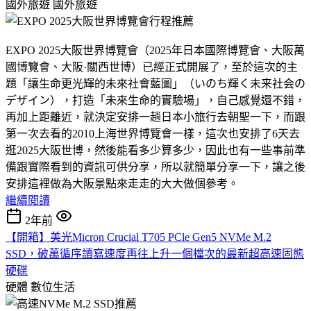
國外旅遊
國外旅遊
EXPO 2025大阪世界博覽會（2025年日本國際博覽會、大阪萬
國博覽會、大阪·關西世博）已經正式開展了，至於這次的主
題「讓生命更光輝的未來社會藍圖」（いのち輝く未来社会の
デザイン），打造「未來生命的實驗場」，自己感覺還不錯，
再加上距離近，就決定安排一趟日本小旅行去朝聖一下，而跟
第一次去看的2010上海世界博覽會一樣，這次也安排了6天去
逛2025大阪世博，然後能看多少算多少，因此也有一些事前準
備跟實際看到的資訊可供分享，所以就簡單分享一下，讓之後
安排這裡做為大阪景點來走走的大大做個參考。
繼續閱讀
2年前
【開箱】美光Micron Crucial T705 PCle Gen5 NVMe M.2
SSD，破萬循序讀寫速度再往上升一個檔次的最新超高速固態
硬碟
硬體
數位生活