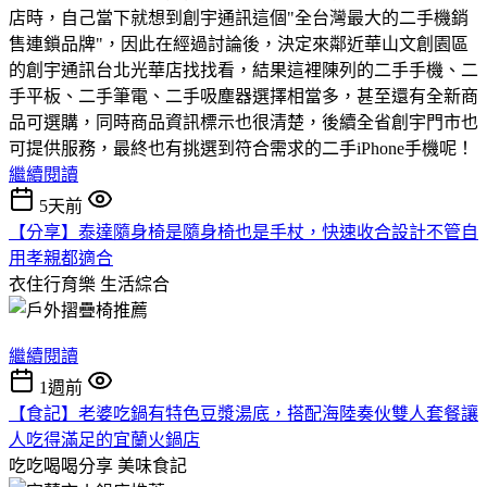
店時，自己當下就想到創宇通訊這個"全台灣最大的二手機銷
售連鎖品牌"，因此在經過討論後，決定來鄰近華山文創園區
的創宇通訊台北光華店找找看，結果這裡陳列的二手手機、二
手平板、二手筆電、二手吸塵器選擇相當多，甚至還有全新商
品可選購，同時商品資訊標示也很清楚，後續全省創宇門市也
可提供服務，最終也有挑選到符合需求的二手iPhone手機呢！
繼續閱讀
5天前
【分享】泰達隨身椅是隨身椅也是手杖，快速收合設計不管自
用孝親都適合
衣住行育樂
生活綜合
繼續閱讀
1週前
【食記】老婆吃鍋有特色豆漿湯底，搭配海陸奏伙雙人套餐讓
人吃得滿足的宜蘭火鍋店
吃吃喝喝分享
美味食記