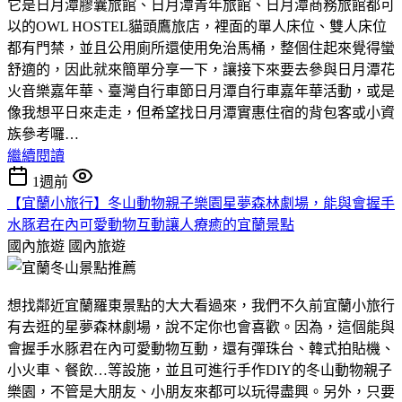
它是日月潭膠囊旅館、日月潭青年旅館、日月潭商務旅館都可
以的OWL HOSTEL貓頭鷹旅店，裡面的單人床位、雙人床位
都有門禁，並且公用廁所還使用免治馬桶，整個住起來覺得蠻
舒適的，因此就來簡單分享一下，讓接下來要去參與日月潭花
火音樂嘉年華、臺灣自行車節日月潭自行車嘉年華活動，或是
像我想平日來走走，但希望找日月潭實惠住宿的背包客或小資
族參考囉…
繼續閱讀
1週前
【宜蘭小旅行】冬山動物親子樂園星夢森林劇場，能與會握手
水豚君在內可愛動物互動讓人療癒的宜蘭景點
國內旅遊
國內旅遊
想找鄰近宜蘭羅東景點的大大看過來，我們不久前宜蘭小旅行
有去逛的星夢森林劇場，說不定你也會喜歡。因為，這個能與
會握手水豚君在內可愛動物互動，還有彈珠台、韓式拍貼機、
小火車、餐飲…等設施，並且可進行手作DIY的冬山動物親子
樂園，不管是大朋友、小朋友來都可以玩得盡興。另外，只要