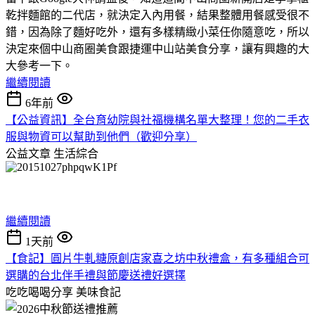
乾拌麵館的二代店，就決定入內用餐，結果整體用餐感受很不
錯，因為除了麵好吃外，還有多樣精緻小菜任你隨意吃，所以
決定來個中山商圈美食跟捷運中山站美食分享，讓有興趣的大
大參考一下。
繼續閱讀
6年前
【公益資訊】全台育幼院與社福機構名單大整理！您的二手衣
服與物資可以幫助到他們（歡迎分享）
公益文章
生活綜合
繼續閱讀
1天前
【食記】圓片牛軋糖原創店家喜之坊中秋禮盒，有多種組合可
選購的台北伴手禮與節慶送禮好選擇
吃吃喝喝分享
美味食記