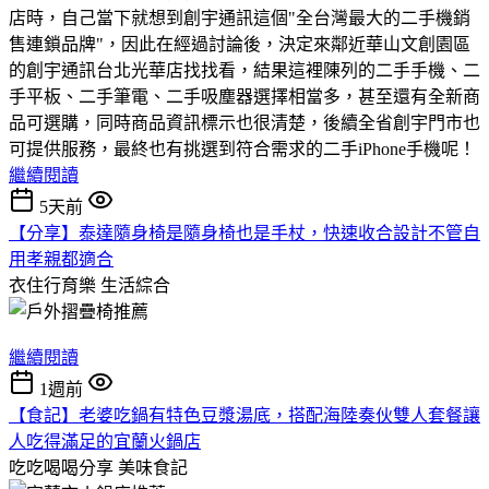
店時，自己當下就想到創宇通訊這個"全台灣最大的二手機銷
售連鎖品牌"，因此在經過討論後，決定來鄰近華山文創園區
的創宇通訊台北光華店找找看，結果這裡陳列的二手手機、二
手平板、二手筆電、二手吸塵器選擇相當多，甚至還有全新商
品可選購，同時商品資訊標示也很清楚，後續全省創宇門市也
可提供服務，最終也有挑選到符合需求的二手iPhone手機呢！
繼續閱讀
5天前
【分享】泰達隨身椅是隨身椅也是手杖，快速收合設計不管自
用孝親都適合
衣住行育樂
生活綜合
繼續閱讀
1週前
【食記】老婆吃鍋有特色豆漿湯底，搭配海陸奏伙雙人套餐讓
人吃得滿足的宜蘭火鍋店
吃吃喝喝分享
美味食記