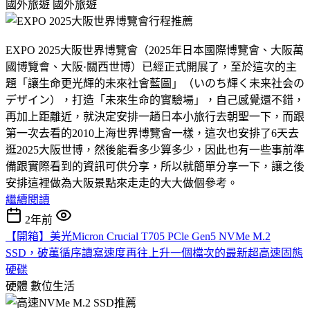
國外旅遊
國外旅遊
EXPO 2025大阪世界博覽會（2025年日本國際博覽會、大阪萬
國博覽會、大阪·關西世博）已經正式開展了，至於這次的主
題「讓生命更光輝的未來社會藍圖」（いのち輝く未来社会の
デザイン），打造「未來生命的實驗場」，自己感覺還不錯，
再加上距離近，就決定安排一趟日本小旅行去朝聖一下，而跟
第一次去看的2010上海世界博覽會一樣，這次也安排了6天去
逛2025大阪世博，然後能看多少算多少，因此也有一些事前準
備跟實際看到的資訊可供分享，所以就簡單分享一下，讓之後
安排這裡做為大阪景點來走走的大大做個參考。
繼續閱讀
2年前
【開箱】美光Micron Crucial T705 PCle Gen5 NVMe M.2
SSD，破萬循序讀寫速度再往上升一個檔次的最新超高速固態
硬碟
硬體
數位生活