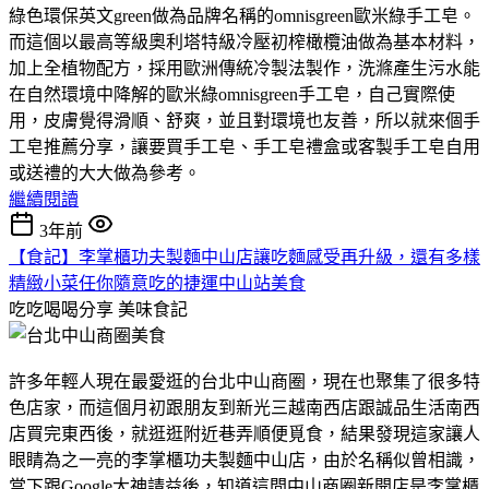
綠色環保英文green做為品牌名稱的omnisgreen歐米綠手工皂。
而這個以最高等級奧利塔特級冷壓初榨橄欖油做為基本材料，
加上全植物配方，採用歐洲傳統冷製法製作，洗滌產生污水能
在自然環境中降解的歐米綠omnisgreen手工皂，自己實際使
用，皮膚覺得滑順、舒爽，並且對環境也友善，所以就來個手
工皂推薦分享，讓要買手工皂、手工皂禮盒或客製手工皂自用
或送禮的大大做為參考。
繼續閱讀
3年前
【食記】李掌櫃功夫製麵中山店讓吃麵感受再升級，還有多樣
精緻小菜任你隨意吃的捷運中山站美食
吃吃喝喝分享
美味食記
許多年輕人現在最愛逛的台北中山商圈，現在也聚集了很多特
色店家，而這個月初跟朋友到新光三越南西店跟誠品生活南西
店買完東西後，就逛逛附近巷弄順便覓食，結果發現這家讓人
眼睛為之一亮的李掌櫃功夫製麵中山店，由於名稱似曾相識，
當下跟Google大神請益後，知道這間中山商圈新開店是李掌櫃