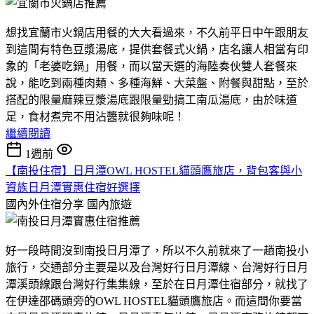
想找宜蘭市火鍋店用餐的大大看過來，不久前平日中午跟朋友
到這間有特色豆漿湯底，提供套餐式火鍋，店名讓人相當有印
象的「老婆吃鍋」用餐，而以當天選的海陸奏伙雙人套餐來
說，能吃到兩種肉類、多種海鮮、大菜盤、附餐與甜點，至於
搭配的限量麻辣豆漿湯底跟限量勁搞工南瓜湯底，由於味道
足，食材煮完不用沾醬就很夠味呢！
繼續閱讀
1週前
【南投住宿】日月潭OWL HOSTEL貓頭鷹旅店，背包客與小
資族日月潭實惠住宿好選擇
國內外住宿分享
國內旅遊
好一段時間沒到南投日月潭了，所以不久前就來了一趟南投小
旅行，交通部分主要是以及台灣好行日月潭線、台灣好行日月
潭溪頭線跟台灣好行集集線，至於在日月潭住宿部分，就找了
在伊達邵碼頭旁的OWL HOSTEL貓頭鷹旅店。而這間你要當