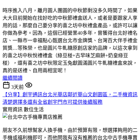
時序進入八月，離月圓人團圓的中秋節剩沒多久時間了，如果
大大目前開始在找好吃的中秋節禮盒送人，或者是要跟家人享
用的話，那麼自己要分享的喜之坊中秋禮盒產品，或許可以讓
你做為參考。因為，這個已經營業40多年，曾獲得台北好禮名
店、一縣市一幸福點心甄選台北市金牌獎、台灣百大伴手禮金
質獎…等殊榮，也是圓片牛軋糖原創店家的品牌，以這次拿到
的喜之坊中秋悅禮禮盒（綠豆椪+古早味芝麻餅+奶皇綠豆
椪），還有喜之坊中秋限定玉兔獻圓滿圓片牛軋糖禮盒來說，
真的是送禮、自用兩相宜呢！
繼續閱讀
3天前
【分享】創宇通訊台北光華店鄰近華山文創園區，二手機資訊
清楚選擇多還有全省創宇門市可提供後續服務
實用資訊
數位生活
朋友不久前想幫家人換手機，由於預算有限，想選擇夠用的二
手機或福利機即可，而他問我有沒有推薦的台北中古手機專賣