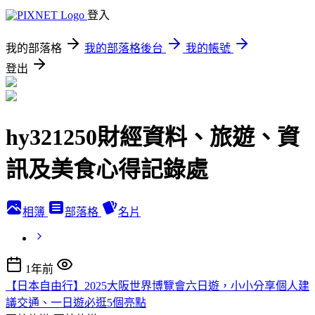
登入
我的部落格
我的部落格後台
我的帳號
登出
hy321250財經資料、旅遊、資
訊及美食心得記錄處
相簿
部落格
名片
1年前
【日本自由行】2025大阪世界博覽會六日遊，小小分享個人建
議交通、一日遊必逛5個亮點