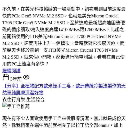
不久前，在美光科技協辦的一場活動中，初次看到目前速度最
快的PCle Gen5 NVMe M.2 SSD，也就是美光Micron Crucial
T705 PCle Gen5 NVMe M.2 SSD。至於這款最新超高速固態硬
碟的循序讀取/寫入速度高達14100MB/s跟12600MB/s，比起之
前開箱使用的1TB美光Micron Crucial T700 PCle Gen5 NVMe
M.2 SSD，速度再往上升一個檔次，當時就對它很感興趣，而
前幾天也終於拿到一支1TB美光Micron Crucial T705 NVMe
M.2 SSD，就來個小開箱，然後進行簡單測試，看看在自己使
用的PC上速度有多快？
繼續閱讀
3年前
【分享】全植物配方歐米綠手工皂，歐洲傳統冷製法製作的天
然單純肌膚清潔好物
衣住行育樂
生活綜合
現在有不少人喜歡使用手工皂來做肌膚清潔，無非就是成份天
然，像我們家在端午節前就補充了以拉丁語全部omnis，加上