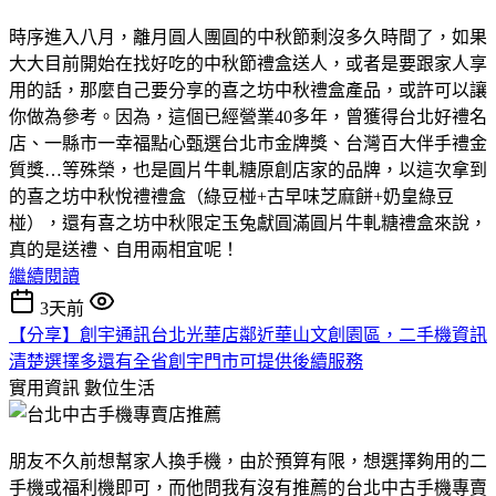
時序進入八月，離月圓人團圓的中秋節剩沒多久時間了，如果
大大目前開始在找好吃的中秋節禮盒送人，或者是要跟家人享
用的話，那麼自己要分享的喜之坊中秋禮盒產品，或許可以讓
你做為參考。因為，這個已經營業40多年，曾獲得台北好禮名
店、一縣市一幸福點心甄選台北市金牌獎、台灣百大伴手禮金
質獎…等殊榮，也是圓片牛軋糖原創店家的品牌，以這次拿到
的喜之坊中秋悅禮禮盒（綠豆椪+古早味芝麻餅+奶皇綠豆
椪），還有喜之坊中秋限定玉兔獻圓滿圓片牛軋糖禮盒來說，
真的是送禮、自用兩相宜呢！
繼續閱讀
3天前
【分享】創宇通訊台北光華店鄰近華山文創園區，二手機資訊
清楚選擇多還有全省創宇門市可提供後續服務
實用資訊
數位生活
朋友不久前想幫家人換手機，由於預算有限，想選擇夠用的二
手機或福利機即可，而他問我有沒有推薦的台北中古手機專賣