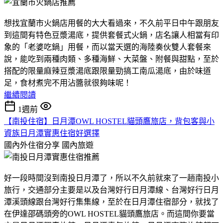
想找宜蘭市火鍋店用餐的大大看過來，不久前平日中午跟朋友
到這間有特色豆漿湯底，提供套餐式火鍋，店名讓人相當有印
象的「老婆吃鍋」用餐，而以當天選的海陸奏伙雙人套餐來
說，能吃到兩種肉類、多種海鮮、大菜盤、附餐與甜點，至於
搭配的限量麻辣豆漿湯底跟限量勁搞工南瓜湯底，由於味道
足，食材煮完不用沾醬就很夠味呢！
繼續閱讀
1週前
【南投住宿】日月潭OWL HOSTEL貓頭鷹旅店，背包客與小
資族日月潭實惠住宿好選擇
國內外住宿分享
國內旅遊
好一段時間沒到南投日月潭了，所以不久前就來了一趟南投小
旅行，交通部分主要是以及台灣好行日月潭線、台灣好行日月
潭溪頭線跟台灣好行集集線，至於在日月潭住宿部分，就找了
在伊達邵碼頭旁的OWL HOSTEL貓頭鷹旅店。而這間你要當