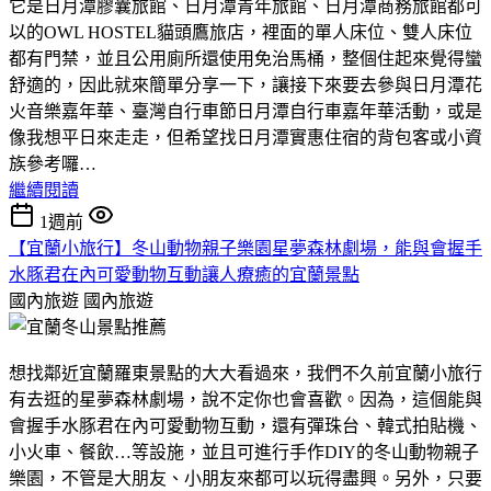
它是日月潭膠囊旅館、日月潭青年旅館、日月潭商務旅館都可
以的OWL HOSTEL貓頭鷹旅店，裡面的單人床位、雙人床位
都有門禁，並且公用廁所還使用免治馬桶，整個住起來覺得蠻
舒適的，因此就來簡單分享一下，讓接下來要去參與日月潭花
火音樂嘉年華、臺灣自行車節日月潭自行車嘉年華活動，或是
像我想平日來走走，但希望找日月潭實惠住宿的背包客或小資
族參考囉…
繼續閱讀
1週前
【宜蘭小旅行】冬山動物親子樂園星夢森林劇場，能與會握手
水豚君在內可愛動物互動讓人療癒的宜蘭景點
國內旅遊
國內旅遊
想找鄰近宜蘭羅東景點的大大看過來，我們不久前宜蘭小旅行
有去逛的星夢森林劇場，說不定你也會喜歡。因為，這個能與
會握手水豚君在內可愛動物互動，還有彈珠台、韓式拍貼機、
小火車、餐飲…等設施，並且可進行手作DIY的冬山動物親子
樂園，不管是大朋友、小朋友來都可以玩得盡興。另外，只要