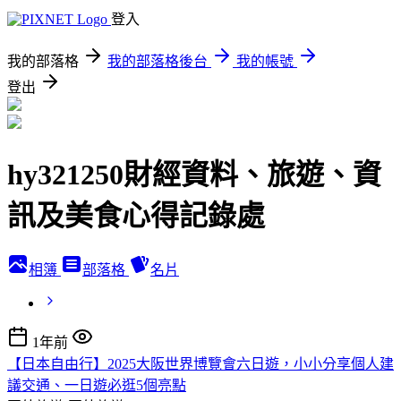
登入
我的部落格
我的部落格後台
我的帳號
登出
hy321250財經資料、旅遊、資
訊及美食心得記錄處
相簿
部落格
名片
1年前
【日本自由行】2025大阪世界博覽會六日遊，小小分享個人建
議交通、一日遊必逛5個亮點