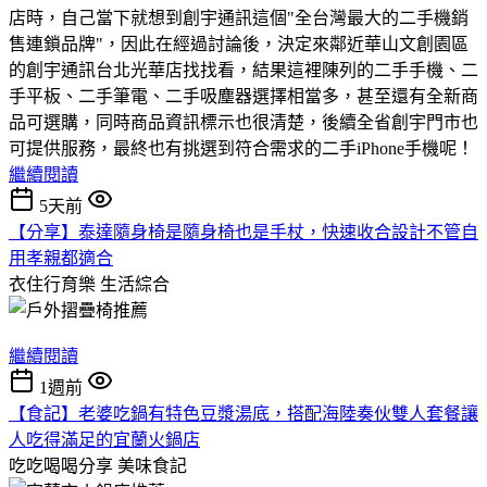
店時，自己當下就想到創宇通訊這個"全台灣最大的二手機銷
售連鎖品牌"，因此在經過討論後，決定來鄰近華山文創園區
的創宇通訊台北光華店找找看，結果這裡陳列的二手手機、二
手平板、二手筆電、二手吸塵器選擇相當多，甚至還有全新商
品可選購，同時商品資訊標示也很清楚，後續全省創宇門市也
可提供服務，最終也有挑選到符合需求的二手iPhone手機呢！
繼續閱讀
5天前
【分享】泰達隨身椅是隨身椅也是手杖，快速收合設計不管自
用孝親都適合
衣住行育樂
生活綜合
繼續閱讀
1週前
【食記】老婆吃鍋有特色豆漿湯底，搭配海陸奏伙雙人套餐讓
人吃得滿足的宜蘭火鍋店
吃吃喝喝分享
美味食記