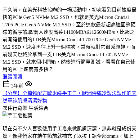
不久前，在美光科技協辦的一場活動中，初次看到目前速度最
快的PCle Gen5 NVMe M.2 SSD，也就是美光Micron Crucial
T705 PCle Gen5 NVMe M.2 SSD。至於這款最新超高速固態硬
碟的循序讀取/寫入速度高達14100MB/s跟12600MB/s，比起之
前開箱使用的1TB美光Micron Crucial T700 PCle Gen5 NVMe
M.2 SSD，速度再往上升一個檔次，當時就對它很感興趣，而
前幾天也終於拿到一支1TB美光Micron Crucial T705 NVMe
M.2 SSD，就來個小開箱，然後進行簡單測試，看看在自己使
用的PC上速度有多快？
繼續閱讀
3年前
【分享】全植物配方歐米綠手工皂，歐洲傳統冷製法製作的天
然單純肌膚清潔好物
衣住行育樂
生活綜合
現在有不少人喜歡使用手工皂來做肌膚清潔，無非就是成份天
然，像我們家在端午節前就補充了以拉丁語全部omnis，加上