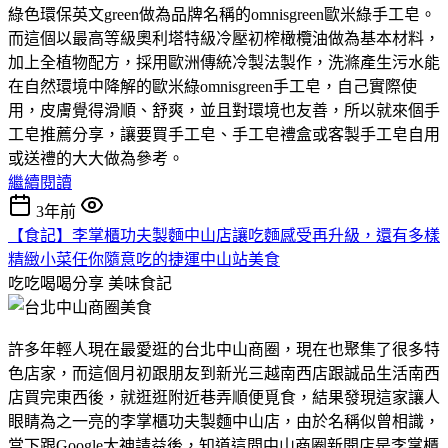
綠色環保英文green做為品牌名稱的omnisgreen歐米綠手工皂。
而這個以最高等級奧利塔特級冷壓初榨橄欖油做為基本材料，
加上全植物配方，採用歐洲傳統冷製法製作，洗滌產生污水能
在自然環境中降解的歐米綠omnisgreen手工皂，自己實際使
用，皮膚覺得滑順、舒爽，並且對環境也友善，所以就來個手
工皂推薦分享，讓要買手工皂、手工皂禮盒或客製手工皂自用
或送禮的大大做為參考。
繼續閱讀
3年前
【食記】李掌櫃功夫製麵中山店讓吃麵感受再升級，還有多樣
精緻小菜任你隨意吃的捷運中山站美食
吃吃喝喝分享
美味食記
許多年輕人現在最愛逛的台北中山商圈，現在也聚集了很多特
色店家，而這個月初跟朋友到新光三越南西店跟誠品生活南西
店買完東西後，就逛逛附近巷弄順便覓食，結果發現這家讓人
眼睛為之一亮的李掌櫃功夫製麵中山店，由於名稱似曾相識，
當下跟Google大神請益後，知道這間中山商圈新開店是李掌櫃