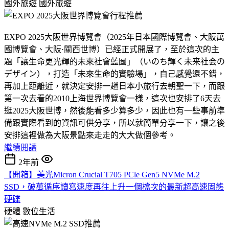
國外旅遊
國外旅遊
EXPO 2025大阪世界博覽會（2025年日本國際博覽會、大阪萬
國博覽會、大阪·關西世博）已經正式開展了，至於這次的主
題「讓生命更光輝的未來社會藍圖」（いのち輝く未来社会の
デザイン），打造「未來生命的實驗場」，自己感覺還不錯，
再加上距離近，就決定安排一趟日本小旅行去朝聖一下，而跟
第一次去看的2010上海世界博覽會一樣，這次也安排了6天去
逛2025大阪世博，然後能看多少算多少，因此也有一些事前準
備跟實際看到的資訊可供分享，所以就簡單分享一下，讓之後
安排這裡做為大阪景點來走走的大大做個參考。
繼續閱讀
2年前
【開箱】美光Micron Crucial T705 PCle Gen5 NVMe M.2
SSD，破萬循序讀寫速度再往上升一個檔次的最新超高速固態
硬碟
硬體
數位生活