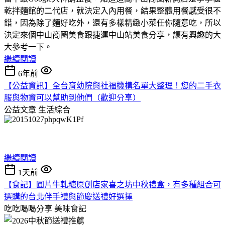
乾拌麵館的二代店，就決定入內用餐，結果整體用餐感受很不
錯，因為除了麵好吃外，還有多樣精緻小菜任你隨意吃，所以
決定來個中山商圈美食跟捷運中山站美食分享，讓有興趣的大
大參考一下。
繼續閱讀
6年前
【公益資訊】全台育幼院與社福機構名單大整理！您的二手衣
服與物資可以幫助到他們（歡迎分享）
公益文章
生活綜合
繼續閱讀
1天前
【食記】圓片牛軋糖原創店家喜之坊中秋禮盒，有多種組合可
選購的台北伴手禮與節慶送禮好選擇
吃吃喝喝分享
美味食記