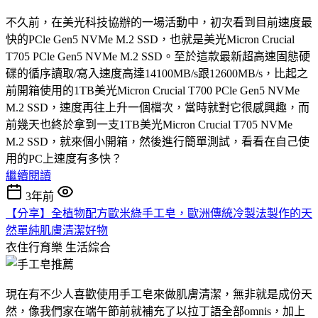
不久前，在美光科技協辦的一場活動中，初次看到目前速度最
快的PCle Gen5 NVMe M.2 SSD，也就是美光Micron Crucial
T705 PCle Gen5 NVMe M.2 SSD。至於這款最新超高速固態硬
碟的循序讀取/寫入速度高達14100MB/s跟12600MB/s，比起之
前開箱使用的1TB美光Micron Crucial T700 PCle Gen5 NVMe
M.2 SSD，速度再往上升一個檔次，當時就對它很感興趣，而
前幾天也終於拿到一支1TB美光Micron Crucial T705 NVMe
M.2 SSD，就來個小開箱，然後進行簡單測試，看看在自己使
用的PC上速度有多快？
繼續閱讀
3年前
【分享】全植物配方歐米綠手工皂，歐洲傳統冷製法製作的天
然單純肌膚清潔好物
衣住行育樂
生活綜合
現在有不少人喜歡使用手工皂來做肌膚清潔，無非就是成份天
然，像我們家在端午節前就補充了以拉丁語全部omnis，加上