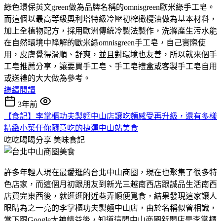
綠色環保英文green做為品牌名稱的omnisgreen歐米綠手工皂。
而這個以最高等級奧利塔特級冷壓初榨橄欖油做為基本材料，
加上全植物配方，採用歐洲傳統冷製法製作，洗滌產生污水能
在自然環境中降解的歐米綠omnisgreen手工皂，自己實際使
用，皮膚覺得滑順、舒爽，並且對環境也友善，所以就來個手
工皂推薦分享，讓要買手工皂、手工皂禮盒或客製手工皂自用
或送禮的大大做為參考。
繼續閱讀
3年前
【食記】李掌櫃功夫製麵中山店讓吃麵感受再升級，還有多樣
精緻小菜任你隨意吃的捷運中山站美食
吃吃喝喝分享
美味食記
許多年輕人現在最愛逛的台北中山商圈，現在也聚集了很多特
色店家，而這個月初跟朋友到新光三越南西店跟誠品生活南西
店買完東西後，就逛逛附近巷弄順便覓食，結果發現這家讓人
眼睛為之一亮的李掌櫃功夫製麵中山店，由於名稱似曾相識，
當下跟Google大神請益後，知道這間中山商圈新開店是李掌櫃