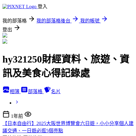
登入
我的部落格
我的部落格後台
我的帳號
登出
hy321250財經資料、旅遊、資
訊及美食心得記錄處
相簿
部落格
名片
1年前
【日本自由行】2025大阪世界博覽會六日遊，小小分享個人建
議交通、一日遊必逛5個亮點