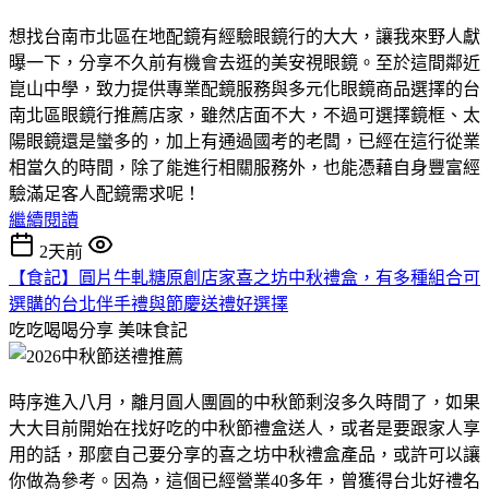
想找台南市北區在地配鏡有經驗眼鏡行的大大，讓我來野人獻
曝一下，分享不久前有機會去逛的美安視眼鏡。至於這間鄰近
崑山中學，致力提供專業配鏡服務與多元化眼鏡商品選擇的台
南北區眼鏡行推薦店家，雖然店面不大，不過可選擇鏡框、太
陽眼鏡還是蠻多的，加上有通過國考的老闆，已經在這行從業
相當久的時間，除了能進行相關服務外，也能憑藉自身豐富經
驗滿足客人配鏡需求呢！
繼續閱讀
2天前
【食記】圓片牛軋糖原創店家喜之坊中秋禮盒，有多種組合可
選購的台北伴手禮與節慶送禮好選擇
吃吃喝喝分享
美味食記
時序進入八月，離月圓人團圓的中秋節剩沒多久時間了，如果
大大目前開始在找好吃的中秋節禮盒送人，或者是要跟家人享
用的話，那麼自己要分享的喜之坊中秋禮盒產品，或許可以讓
你做為參考。因為，這個已經營業40多年，曾獲得台北好禮名