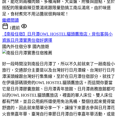
說，能吃到兩種肉類、多種海鮮、大菜盤、附餐與甜點，至於
搭配的限量麻辣豆漿湯底跟限量勁搞工南瓜湯底，由於味道
足，食材煮完不用沾醬就很夠味呢！
繼續閱讀
1週前
【南投住宿】日月潭OWL HOSTEL貓頭鷹旅店，背包客與小
資族日月潭實惠住宿好選擇
國內外住宿分享
國內旅遊
好一段時間沒到南投日月潭了，所以不久前就來了一趟南投小
旅行，交通部分主要是以及台灣好行日月潭線、台灣好行日月
潭溪頭線跟台灣好行集集線，至於在日月潭住宿部分，就找了
在伊達邵碼頭旁的OWL HOSTEL貓頭鷹旅店。而這間你要當
它是日月潭膠囊旅館、日月潭青年旅館、日月潭商務旅館都可
以的OWL HOSTEL貓頭鷹旅店，裡面的單人床位、雙人床位
都有門禁，並且公用廁所還使用免治馬桶，整個住起來覺得蠻
舒適的，因此就來簡單分享一下，讓接下來要去參與日月潭花
火音樂嘉年華、臺灣自行車節日月潭自行車嘉年華活動，或是