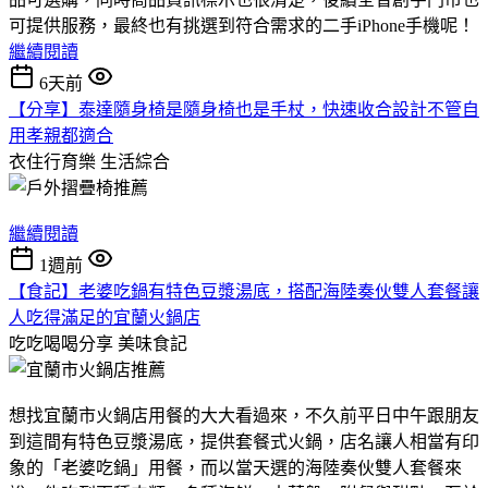
可提供服務，最終也有挑選到符合需求的二手iPhone手機呢！
繼續閱讀
6天前
【分享】泰達隨身椅是隨身椅也是手杖，快速收合設計不管自
用孝親都適合
衣住行育樂
生活綜合
繼續閱讀
1週前
【食記】老婆吃鍋有特色豆漿湯底，搭配海陸奏伙雙人套餐讓
人吃得滿足的宜蘭火鍋店
吃吃喝喝分享
美味食記
想找宜蘭市火鍋店用餐的大大看過來，不久前平日中午跟朋友
到這間有特色豆漿湯底，提供套餐式火鍋，店名讓人相當有印
象的「老婆吃鍋」用餐，而以當天選的海陸奏伙雙人套餐來