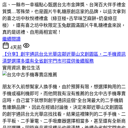
店、一縣市一幸福點心甄選台北市金牌獎、台灣百大伴手禮金
質獎…等殊榮，也是圓片牛軋糖原創店家的品牌，以這次拿到
的喜之坊中秋悅禮禮盒（綠豆椪+古早味芝麻餅+奶皇綠豆
椪），還有喜之坊中秋限定玉兔獻圓滿圓片牛軋糖禮盒來說，
真的是送禮、自用兩相宜呢！
繼續閱讀
4天前
【分享】創宇通訊台北光華店鄰近華山文創園區，二手機資訊
清楚選擇多還有全省創宇門市可提供後續服務
實用資訊
數位生活
朋友不久前想幫家人換手機，由於預算有限，想選擇夠用的二
手機或福利機即可，而他問我有沒有推薦的台北中古手機專賣
店時，自己當下就想到創宇通訊這個"全台灣最大的二手機銷
售連鎖品牌"，因此在經過討論後，決定來鄰近華山文創園區
的創宇通訊台北光華店找找看，結果這裡陳列的二手手機、二
手平板、二手筆電、二手吸塵器選擇相當多，甚至還有全新商
品可選購，同時商品資訊標示也很清楚，後續全省創宇門市也