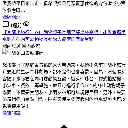
像我想平日來走走，但希望找日月潭實惠住宿的背包客或小資
族參考囉…
繼續閱讀
1週前
【宜蘭小旅行】冬山動物親子樂園星夢森林劇場，能與會握手
水豚君在內可愛動物互動讓人療癒的宜蘭景點
國內旅遊
國內旅遊
想找鄰近宜蘭羅東景點的大大看過來，我們不久前宜蘭小旅行
有去逛的星夢森林劇場，說不定你也會喜歡。因為，這個能與
會握手水豚君在內可愛動物互動，還有彈珠台、韓式拍貼機、
小火車、餐飲…等設施，並且可進行手作DIY的冬山動物親子
樂園，不管是大朋友、小朋友來都可以玩得盡興。另外，只要
憑這個冬山景點門票，隔壁天使星夢渡假村的戲水設施也可以
免費使用呢！
繼續閱讀