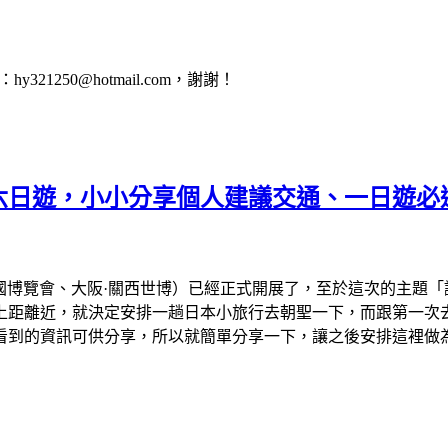
1250@hotmail.com，謝謝！
會六日遊，小小分享個人建議交通、一日遊必
、大阪萬國博覽會、大阪·關西世博）已經正式開展了，至於這次的主
離近，就決定安排一趟日本小旅行去朝聖一下，而跟第一次去看的
看到的資訊可供分享，所以就簡單分享一下，讓之後安排這裡做