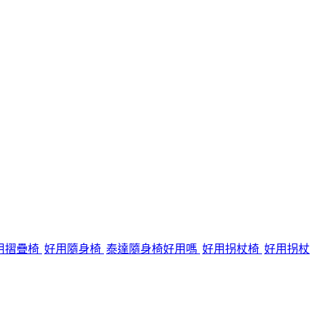
用摺疊椅
好用隨身椅
泰達隨身椅好用嗎
好用拐杖椅
好用拐杖