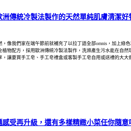
歐洲傳統冷製法製作的天然單純肌膚清潔好
們家在端午節前就補充了以拉丁語全部omnis，加上綠色環保英文
物配方，採用歐洲傳統冷製法製作，洗滌產生污水能在自然環境中降
享，讓要買手工皂、手工皂禮盒或客製手工皂自用或送禮的大大
麵感受再升級，還有多樣精緻小菜任你隨意