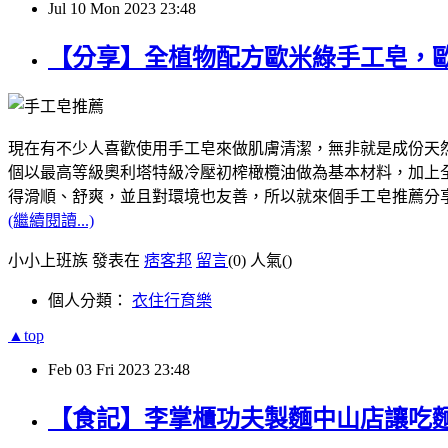
Jul
10
Mon
2023
23:48
【分享】全植物配方歐米綠手工皂，
現在有不少人喜歡使用手工皂來做肌膚清潔，無非就是成份天然，像我
個以最高等級奧利塔特級冷壓初榨橄欖油做為基本材料，加上全植
得滑順、舒爽，並且對環境也友善，所以就來個手工皂推薦分
(繼續閱讀...)
小小上班族 發表在
痞客邦
留言
(0)
人氣(
)
個人分類：
衣住行育樂
▲top
Feb
03
Fri
2023
23:48
【食記】李掌櫃功夫製麵中山店讓吃