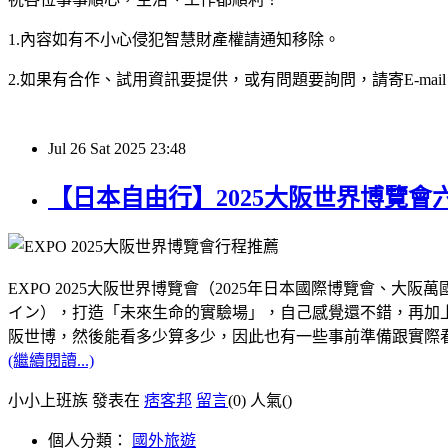
1.內容如有不小心侵犯智慧財產權請通知移除。
2.如果有合作、試用資訊要提供，或有問題要詢問，請寄E-mail：hy32
Jul
26
Sat
2025
23:48
【日本自由行】2025大阪世界博覽
EXPO 2025大阪世界博覽會（2025年日本國際博覽會
イン），打造「未來生命的實驗場」，自己感覺還不錯，再加上距
阪世博，然後能看多少算多少，因此也有一些事前準備跟實際
(繼續閱讀...)
小小上班族 發表在
痞客邦
留言
(0)
人氣(
)
個人分類：
國外旅遊