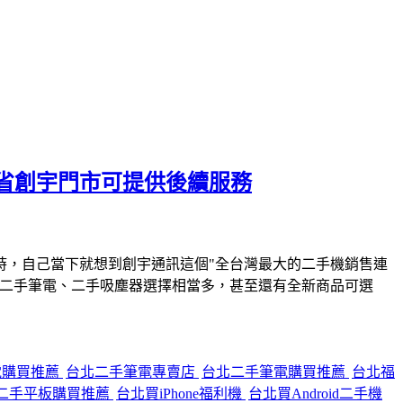
省創宇門市可提供後續服務
時，自己當下就想到創宇通訊這個"全台灣最大的二手機銷售連
、二手筆電、二手吸塵器選擇相當多，甚至還有全新商品可選
電購買推薦
台北二手筆電專賣店
台北二手筆電購買推薦
台北福
二手平板購買推薦
台北買iPhone福利機
台北買Android二手機