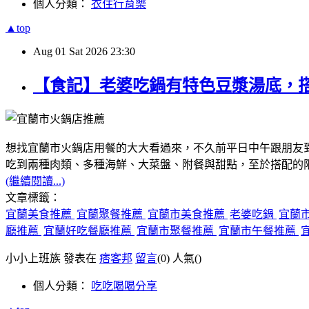
個人分類：
衣住行育樂
▲top
Aug
01
Sat
2026
23:30
【食記】老婆吃鍋有特色豆漿湯底，
想找宜蘭市火鍋店用餐的大大看過來，不久前平日中午跟朋友
吃到兩種肉類、多種海鮮、大菜盤、附餐與甜點，至於搭配的
(繼續閱讀...)
文章標籤：
宜蘭美食推薦
宜蘭聚餐推薦
宜蘭市美食推薦
老婆吃鍋
宜蘭
廳推薦
宜蘭好吃餐廳推薦
宜蘭市聚餐推薦
宜蘭市午餐推薦
小小上班族 發表在
痞客邦
留言
(0)
人氣(
)
個人分類：
吃吃喝喝分享