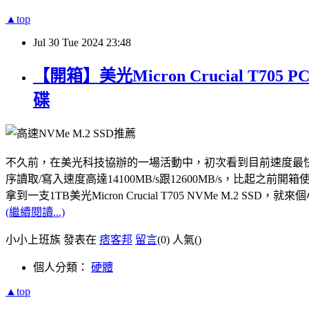
▲top
Jul
30
Tue
2024
23:48
【開箱】美光Micron Crucial T7
碟
不久前，在美光科技協辦的一場活動中，初次看到目前速度最快的PCle Gen5
序讀取/寫入速度高達14100MB/s跟12600MB/s，比起之前開箱使用
拿到一支1TB美光Micron Crucial T705 NVMe M.
(繼續閱讀...)
小小上班族 發表在
痞客邦
留言
(0)
人氣(
)
個人分類：
硬體
▲top