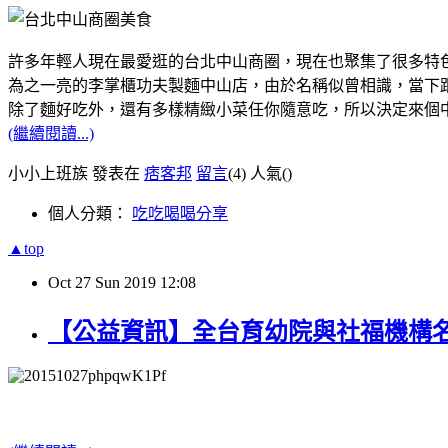
許多年輕人現在最愛逛的台北中山商圈，現在也聚集了很多特
為之一亮的李掌櫃功夫製麵中山店，由於名稱似曾相識，當下跟
除了麵好吃外，還有多樣精緻小菜任你隨意吃，所以決定來個
(繼續閱讀...)
小小上班族 發表在
痞客邦
留言
(4)
人氣(
)
個人分類：
吃吃喝喝分享
▲top
Oct
27
Sun
2019
12:08
【公益資訊】全台育幼院與社福機構