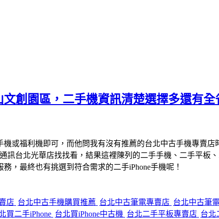
山文創園區，二手機資訊清楚選擇多還有全
手機或福利機即可，而他問我有沒有推薦的台北中古手機專賣店
宇通訊台北光華店找找看，結果這裡陳列的二手手機、二手平板
，最終也有挑選到符合需求的二手iPhone手機呢！
專賣店
台北中古手機購買推薦
台北中古筆電專賣店
台北中古筆
北買二手iPhone
台北買iPhone中古機
台北二手平板專賣店
台北