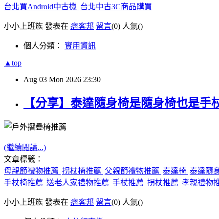
台北買Android中古機
台北中古3C商品購買
小小上班族 發表在
痞客邦
留言
(0)
人氣(
)
個人分類：
實用資訊
▲top
Aug
03
Mon
2026
23:30
【分享】泰達隨身椅是隨身椅也是手
(繼續閱讀...)
文章標籤：
母親節禮物推薦
拐杖椅推薦
父親節禮物推薦
泰達椅
泰達隨
手杖椅推薦
送老人家禮物推薦
手杖推薦
拐杖推薦
孝親禮物
小小上班族 發表在
痞客邦
留言
(0)
人氣(
)