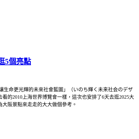
逛5個亮點
題「讓生命更光輝的未來社會藍圖」（いのち輝く未来社会のデザ
2010上海世界博覽會一樣，這次也安排了6天去逛2025大
為大阪景點來走走的大大做個參考。