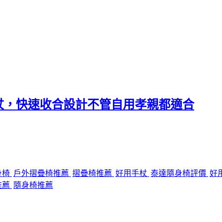
杖，快速收合設計不管自用孝親都適合
身椅
戶外摺疊椅推薦
摺疊椅推薦
好用手杖
泰達隨身椅評價
好
推薦
隨身椅推薦