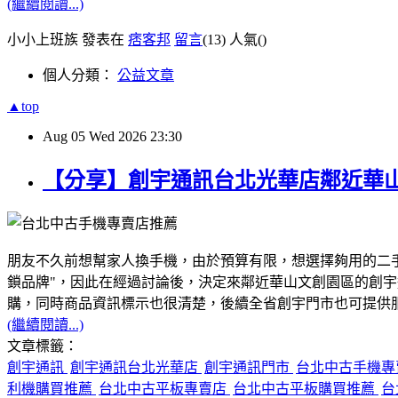
(繼續閱讀...)
小小上班族 發表在
痞客邦
留言
(13)
人氣(
)
個人分類：
公益文章
▲top
Aug
05
Wed
2026
23:30
【分享】創宇通訊台北光華店鄰近華
朋友不久前想幫家人換手機，由於預算有限，想選擇夠用的二
鎖品牌"，因此在經過討論後，決定來鄰近華山文創園區的創
購，同時商品資訊標示也很清楚，後續全省創宇門市也可提供服務
(繼續閱讀...)
文章標籤：
創宇通訊
創宇通訊台北光華店
創宇通訊門市
台北中古手機
利機購買推薦
台北中古平板專賣店
台北中古平板購買推薦
台