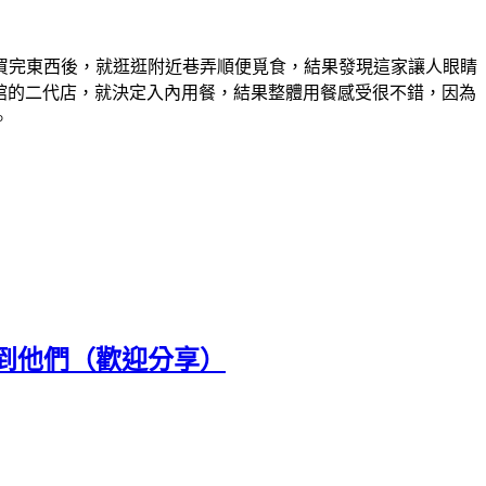
買完東西後，就逛逛附近巷弄順便覓食，結果發現這家讓人眼睛
麵館的二代店，就決定入內用餐，結果整體用餐感受很不錯，因為
。
到他們（歡迎分享）