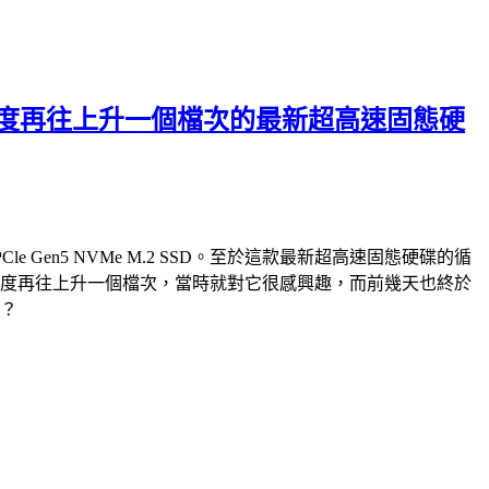
破萬循序讀寫速度再往上升一個檔次的最新超高速固態硬
PCle Gen5 NVMe M.2 SSD。至於這款最新超高速固態硬碟的循
e M.2 SSD，速度再往上升一個檔次，當時就對它很感興趣，而前幾天也終於
快？