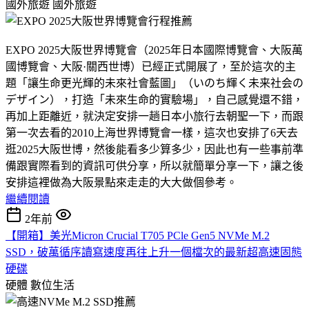
國外旅遊
國外旅遊
EXPO 2025大阪世界博覽會（2025年日本國際博覽會、大阪萬
國博覽會、大阪·關西世博）已經正式開展了，至於這次的主
題「讓生命更光輝的未來社會藍圖」（いのち輝く未来社会の
デザイン），打造「未來生命的實驗場」，自己感覺還不錯，
再加上距離近，就決定安排一趟日本小旅行去朝聖一下，而跟
第一次去看的2010上海世界博覽會一樣，這次也安排了6天去
逛2025大阪世博，然後能看多少算多少，因此也有一些事前準
備跟實際看到的資訊可供分享，所以就簡單分享一下，讓之後
安排這裡做為大阪景點來走走的大大做個參考。
繼續閱讀
2年前
【開箱】美光Micron Crucial T705 PCle Gen5 NVMe M.2
SSD，破萬循序讀寫速度再往上升一個檔次的最新超高速固態
硬碟
硬體
數位生活