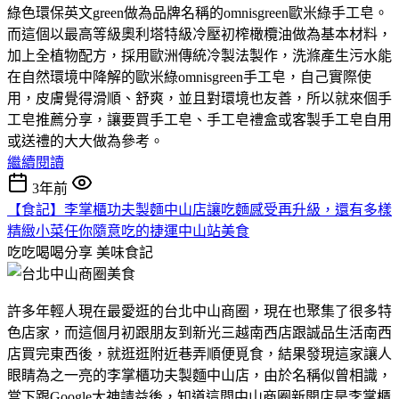
綠色環保英文green做為品牌名稱的omnisgreen歐米綠手工皂。
而這個以最高等級奧利塔特級冷壓初榨橄欖油做為基本材料，
加上全植物配方，採用歐洲傳統冷製法製作，洗滌產生污水能
在自然環境中降解的歐米綠omnisgreen手工皂，自己實際使
用，皮膚覺得滑順、舒爽，並且對環境也友善，所以就來個手
工皂推薦分享，讓要買手工皂、手工皂禮盒或客製手工皂自用
或送禮的大大做為參考。
繼續閱讀
3年前
【食記】李掌櫃功夫製麵中山店讓吃麵感受再升級，還有多樣
精緻小菜任你隨意吃的捷運中山站美食
吃吃喝喝分享
美味食記
許多年輕人現在最愛逛的台北中山商圈，現在也聚集了很多特
色店家，而這個月初跟朋友到新光三越南西店跟誠品生活南西
店買完東西後，就逛逛附近巷弄順便覓食，結果發現這家讓人
眼睛為之一亮的李掌櫃功夫製麵中山店，由於名稱似曾相識，
當下跟Google大神請益後，知道這間中山商圈新開店是李掌櫃