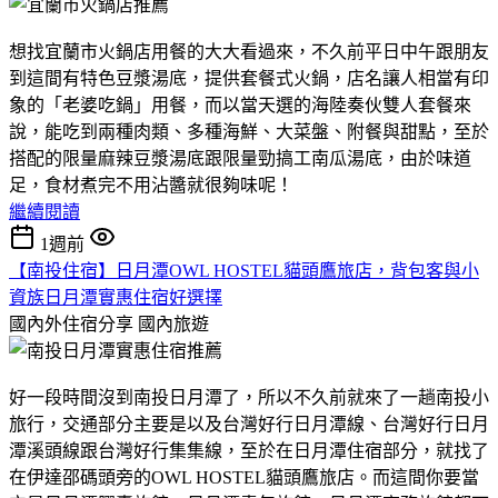
想找宜蘭市火鍋店用餐的大大看過來，不久前平日中午跟朋友
到這間有特色豆漿湯底，提供套餐式火鍋，店名讓人相當有印
象的「老婆吃鍋」用餐，而以當天選的海陸奏伙雙人套餐來
說，能吃到兩種肉類、多種海鮮、大菜盤、附餐與甜點，至於
搭配的限量麻辣豆漿湯底跟限量勁搞工南瓜湯底，由於味道
足，食材煮完不用沾醬就很夠味呢！
繼續閱讀
1週前
【南投住宿】日月潭OWL HOSTEL貓頭鷹旅店，背包客與小
資族日月潭實惠住宿好選擇
國內外住宿分享
國內旅遊
好一段時間沒到南投日月潭了，所以不久前就來了一趟南投小
旅行，交通部分主要是以及台灣好行日月潭線、台灣好行日月
潭溪頭線跟台灣好行集集線，至於在日月潭住宿部分，就找了
在伊達邵碼頭旁的OWL HOSTEL貓頭鷹旅店。而這間你要當