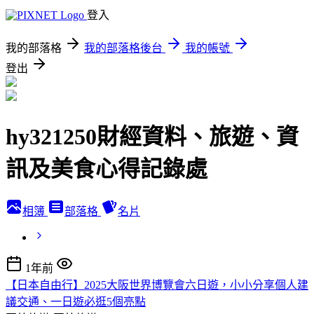
登入
我的部落格
我的部落格後台
我的帳號
登出
hy321250財經資料、旅遊、資
訊及美食心得記錄處
相簿
部落格
名片
1年前
【日本自由行】2025大阪世界博覽會六日遊，小小分享個人建
議交通、一日遊必逛5個亮點