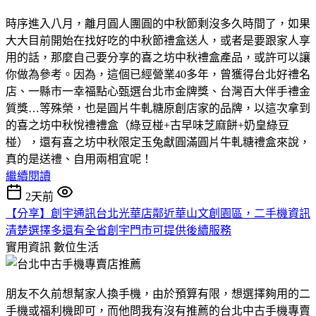
時序進入八月，離月圓人團圓的中秋節剩沒多久時間了，如果
大大目前開始在找好吃的中秋節禮盒送人，或者是要跟家人享
用的話，那麼自己要分享的喜之坊中秋禮盒產品，或許可以讓
你做為參考。因為，這個已經營業40多年，曾獲得台北好禮名
店、一縣市一幸福點心甄選台北市金牌獎、台灣百大伴手禮金
質獎…等殊榮，也是圓片牛軋糖原創店家的品牌，以這次拿到
的喜之坊中秋悅禮禮盒（綠豆椪+古早味芝麻餅+奶皇綠豆
椪），還有喜之坊中秋限定玉兔獻圓滿圓片牛軋糖禮盒來說，
真的是送禮、自用兩相宜呢！
繼續閱讀
2天前
【分享】創宇通訊台北光華店鄰近華山文創園區，二手機資訊
清楚選擇多還有全省創宇門市可提供後續服務
實用資訊
數位生活
朋友不久前想幫家人換手機，由於預算有限，想選擇夠用的二
手機或福利機即可，而他問我有沒有推薦的台北中古手機專賣