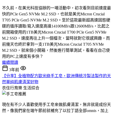
不久前，在美光科技協辦的一場活動中，初次看到目前速度最
快的PCle Gen5 NVMe M.2 SSD，也就是美光Micron Crucial
T705 PCle Gen5 NVMe M.2 SSD。至於這款最新超高速固態硬
碟的循序讀取/寫入速度高達14100MB/s跟12600MB/s，比起之
前開箱使用的1TB美光Micron Crucial T700 PCle Gen5 NVMe
M.2 SSD，速度再往上升一個檔次，當時就對它很感興趣，而
前幾天也終於拿到一支1TB美光Micron Crucial T705 NVMe
M.2 SSD，就來個小開箱，然後進行簡單測試，看看在自己使
用的PC上速度有多快？
繼續閱讀
3年前
【分享】全植物配方歐米綠手工皂，歐洲傳統冷製法製作的天
然單純肌膚清潔好物
衣住行育樂
生活綜合
現在有不少人喜歡使用手工皂來做肌膚清潔，無非就是成份天
然，像我們家在端午節前就補充了以拉丁語全部omnis，加上