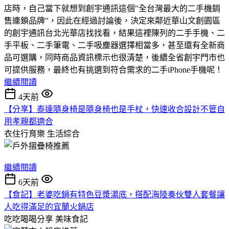
店時，自己當下就想到創宇通訊這個"全台灣最大的二手機銷
售連鎖品牌"，因此在經過討論後，決定來鄰近華山文創園區
的創宇通訊台北光華店找找看，結果這裡陳列的二手手機、二
手平板、二手筆電、二手吸塵器選擇相當多，甚至還有全新商
品可選購，同時商品資訊標示也很清楚，後續全省創宇門市也
可提供服務，最終也有挑選到符合需求的二手iPhone手機呢！
繼續閱讀
4天前
【分享】泰達隨身椅是隨身椅也是手杖，快速收合設計不管自
用孝親都適合
衣住行育樂
生活綜合
繼續閱讀
6天前
【食記】老婆吃鍋有特色豆漿湯底，搭配海陸奏伙雙人套餐讓
人吃得滿足的宜蘭火鍋店
吃吃喝喝分享
美味食記