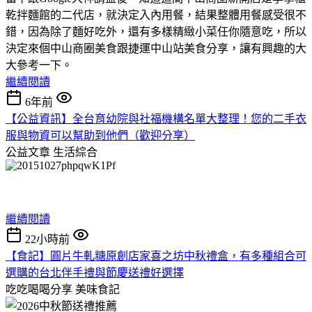
乾拌麵館的二代店，就決定入內用餐，結果整體用餐感受很不
錯，因為除了麵好吃外，還有多樣精緻小菜任你隨意吃，所以
決定來個中山商圈美食跟捷運中山站美食分享，讓有興趣的大
大參考一下。
繼續閱讀
6年前
【公益資訊】全台育幼院與社福機構名單大整理！您的二手衣
服與物資可以幫助到他們（歡迎分享）
公益文章
生活綜合
繼續閱讀
22小時前
【食記】圓片牛軋糖原創店家喜之坊中秋禮盒，有多種組合可
選購的台北伴手禮與節慶送禮好選擇
吃吃喝喝分享
美味食記