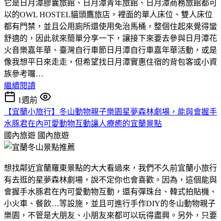
它是日月潭膠囊旅館、日月潭青年旅館、日月潭商務旅館都可
以的OWL HOSTEL貓頭鷹旅店，裡面的單人床位、雙人床位
都有門禁，並且公用廁所還使用免治馬桶，整個住起來覺得蠻
舒適的，因此就來簡單分享一下，讓接下來要去參與日月潭花
火音樂嘉年華、臺灣自行車節日月潭自行車嘉年華活動，或是
像我想平日來走走，但希望找日月潭實惠住宿的背包客或小資
族參考囉…
繼續閱讀
1週前
【宜蘭小旅行】冬山動物親子樂園星夢森林劇場，能與會握手
水豚君在內可愛動物互動讓人療癒的宜蘭景點
國內旅遊
國內旅遊
想找鄰近宜蘭羅東景點的大大看過來，我們不久前宜蘭小旅行
有去逛的星夢森林劇場，說不定你也會喜歡。因為，這個能與
會握手水豚君在內可愛動物互動，還有彈珠台、韓式拍貼機、
小火車、餐飲…等設施，並且可進行手作DIY的冬山動物親子
樂園，不管是大朋友、小朋友來都可以玩得盡興。另外，只要