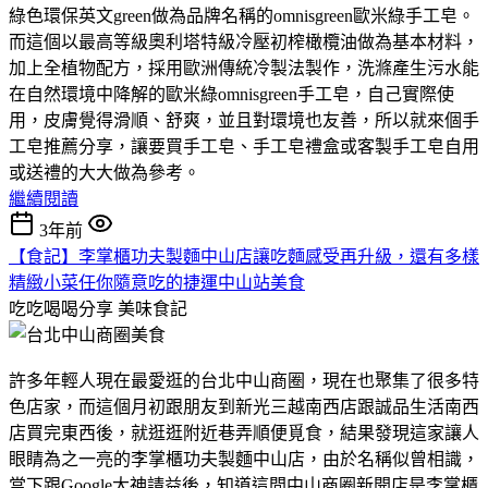
綠色環保英文green做為品牌名稱的omnisgreen歐米綠手工皂。
而這個以最高等級奧利塔特級冷壓初榨橄欖油做為基本材料，
加上全植物配方，採用歐洲傳統冷製法製作，洗滌產生污水能
在自然環境中降解的歐米綠omnisgreen手工皂，自己實際使
用，皮膚覺得滑順、舒爽，並且對環境也友善，所以就來個手
工皂推薦分享，讓要買手工皂、手工皂禮盒或客製手工皂自用
或送禮的大大做為參考。
繼續閱讀
3年前
【食記】李掌櫃功夫製麵中山店讓吃麵感受再升級，還有多樣
精緻小菜任你隨意吃的捷運中山站美食
吃吃喝喝分享
美味食記
許多年輕人現在最愛逛的台北中山商圈，現在也聚集了很多特
色店家，而這個月初跟朋友到新光三越南西店跟誠品生活南西
店買完東西後，就逛逛附近巷弄順便覓食，結果發現這家讓人
眼睛為之一亮的李掌櫃功夫製麵中山店，由於名稱似曾相識，
當下跟Google大神請益後，知道這間中山商圈新開店是李掌櫃