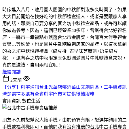
時序進入八月，離月圓人團圓的中秋節剩沒多久時間了，如果
大大目前開始在找好吃的中秋節禮盒送人，或者是要跟家人享
用的話，那麼自己要分享的喜之坊中秋禮盒產品，或許可以讓
你做為參考。因為，這個已經營業40多年，曾獲得台北好禮名
店、一縣市一幸福點心甄選台北市金牌獎、台灣百大伴手禮金
質獎…等殊榮，也是圓片牛軋糖原創店家的品牌，以這次拿到
的喜之坊中秋悅禮禮盒（綠豆椪+古早味芝麻餅+奶皇綠豆
椪），還有喜之坊中秋限定玉兔獻圓滿圓片牛軋糖禮盒來說，
真的是送禮、自用兩相宜呢！
繼續閱讀
2天前
【分享】創宇通訊台北光華店鄰近華山文創園區，二手機資訊
清楚選擇多還有全省創宇門市可提供後續服務
實用資訊
數位生活
朋友不久前想幫家人換手機，由於預算有限，想選擇夠用的二
手機或福利機即可，而他問我有沒有推薦的台北中古手機專賣