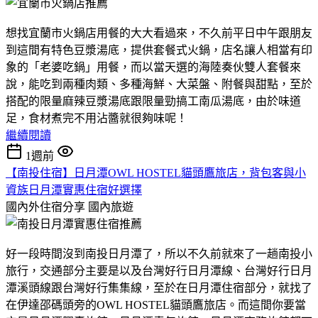
想找宜蘭市火鍋店用餐的大大看過來，不久前平日中午跟朋友
到這間有特色豆漿湯底，提供套餐式火鍋，店名讓人相當有印
象的「老婆吃鍋」用餐，而以當天選的海陸奏伙雙人套餐來
說，能吃到兩種肉類、多種海鮮、大菜盤、附餐與甜點，至於
搭配的限量麻辣豆漿湯底跟限量勁搞工南瓜湯底，由於味道
足，食材煮完不用沾醬就很夠味呢！
繼續閱讀
1週前
【南投住宿】日月潭OWL HOSTEL貓頭鷹旅店，背包客與小
資族日月潭實惠住宿好選擇
國內外住宿分享
國內旅遊
好一段時間沒到南投日月潭了，所以不久前就來了一趟南投小
旅行，交通部分主要是以及台灣好行日月潭線、台灣好行日月
潭溪頭線跟台灣好行集集線，至於在日月潭住宿部分，就找了
在伊達邵碼頭旁的OWL HOSTEL貓頭鷹旅店。而這間你要當