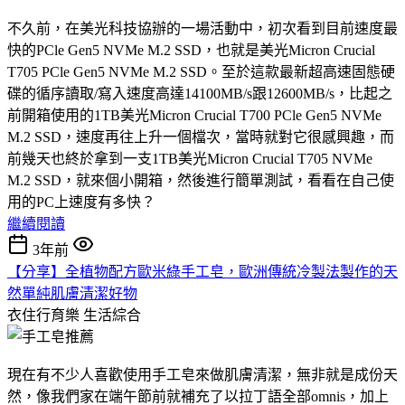
不久前，在美光科技協辦的一場活動中，初次看到目前速度最
快的PCle Gen5 NVMe M.2 SSD，也就是美光Micron Crucial
T705 PCle Gen5 NVMe M.2 SSD。至於這款最新超高速固態硬
碟的循序讀取/寫入速度高達14100MB/s跟12600MB/s，比起之
前開箱使用的1TB美光Micron Crucial T700 PCle Gen5 NVMe
M.2 SSD，速度再往上升一個檔次，當時就對它很感興趣，而
前幾天也終於拿到一支1TB美光Micron Crucial T705 NVMe
M.2 SSD，就來個小開箱，然後進行簡單測試，看看在自己使
用的PC上速度有多快？
繼續閱讀
3年前
【分享】全植物配方歐米綠手工皂，歐洲傳統冷製法製作的天
然單純肌膚清潔好物
衣住行育樂
生活綜合
現在有不少人喜歡使用手工皂來做肌膚清潔，無非就是成份天
然，像我們家在端午節前就補充了以拉丁語全部omnis，加上