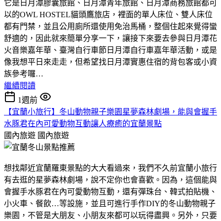
它是日月潭膠囊旅館、日月潭青年旅館、日月潭商務旅館都可
以的OWL HOSTEL貓頭鷹旅店，裡面的單人床位、雙人床位
都有門禁，並且公用廁所還使用免治馬桶，整個住起來覺得蠻
舒適的，因此就來簡單分享一下，讓接下來要去參與日月潭花
火音樂嘉年華、臺灣自行車節日月潭自行車嘉年華活動，或是
像我想平日來走走，但希望找日月潭實惠住宿的背包客或小資
族參考囉…
繼續閱讀
1週前
【宜蘭小旅行】冬山動物親子樂園星夢森林劇場，能與會握手
水豚君在內可愛動物互動讓人療癒的宜蘭景點
國內旅遊
國內旅遊
想找鄰近宜蘭羅東景點的大大看過來，我們不久前宜蘭小旅行
有去逛的星夢森林劇場，說不定你也會喜歡。因為，這個能與
會握手水豚君在內可愛動物互動，還有彈珠台、韓式拍貼機、
小火車、餐飲…等設施，並且可進行手作DIY的冬山動物親子
樂園，不管是大朋友、小朋友來都可以玩得盡興。另外，只要