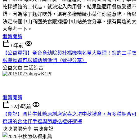
乾拌麵館的二代店，就決定入內用餐，結果整體用餐感受很不
錯，因為除了麵好吃外，還有多樣精緻小菜任你隨意吃，所以
決定來個中山商圈美食跟捷運中山站美食分享，讓有興趣的大
大參考一下。
繼續閱讀
6年前
【公益資訊】全台育幼院與社福機構名單大整理！您的二手衣
服與物資可以幫助到他們（歡迎分享）
公益文章
生活綜合
繼續閱讀
22小時前
【食記】圓片牛軋糖原創店家喜之坊中秋禮盒，有多種組合可
選購的台北伴手禮與節慶送禮好選擇
吃吃喝喝分享
美味食記