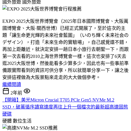
國外旅遊
國外旅遊
EXPO 2025大阪世界博覽會（2025年日本國際博覽會、大阪萬
國博覽會、大阪·關西世博）已經正式開展了，至於這次的主
題「讓生命更光輝的未來社會藍圖」（いのち輝く未来社会の
デザイン），打造「未來生命的實驗場」，自己感覺還不錯，
再加上距離近，就決定安排一趟日本小旅行去朝聖一下，而跟
第一次去看的2010上海世界博覽會一樣，這次也安排了6天去
逛2025大阪世博，然後能看多少算多少，因此也有一些事前準
備跟實際看到的資訊可供分享，所以就簡單分享一下，讓之後
安排這裡做為大阪景點來走走的大大做個參考。
繼續閱讀
2年前
【開箱】美光Micron Crucial T705 PCle Gen5 NVMe M.2
SSD，破萬循序讀寫速度再往上升一個檔次的最新超高速固態
硬碟
硬體
數位生活