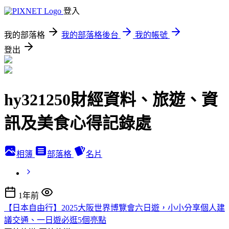
登入
我的部落格
我的部落格後台
我的帳號
登出
hy321250財經資料、旅遊、資
訊及美食心得記錄處
相簿
部落格
名片
1年前
【日本自由行】2025大阪世界博覽會六日遊，小小分享個人建
議交通、一日遊必逛5個亮點