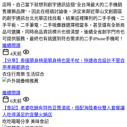
店時，自己當下就想到創宇通訊這個"全台灣最大的二手機銷
售連鎖品牌"，因此在經過討論後，決定來鄰近華山文創園區
的創宇通訊台北光華店找找看，結果這裡陳列的二手手機、二
手平板、二手筆電、二手吸塵器選擇相當多，甚至還有全新商
品可選購，同時商品資訊標示也很清楚，後續全省創宇門市也
可提供服務，最終也有挑選到符合需求的二手iPhone手機呢！
繼續閱讀
4天前
【分享】泰達隨身椅是隨身椅也是手杖，快速收合設計不管自
用孝親都適合
衣住行育樂
生活綜合
繼續閱讀
6天前
【食記】老婆吃鍋有特色豆漿湯底，搭配海陸奏伙雙人套餐讓
人吃得滿足的宜蘭火鍋店
吃吃喝喝分享
美味食記