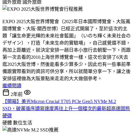
國外旅遊
國外旅遊
EXPO 2025大阪世界博覽會（2025年日本國際博覽會、大阪萬
國博覽會、大阪·關西世博）已經正式開展了，至於這次的主
題「讓生命更光輝的未來社會藍圖」（いのち輝く未来社会の
デザイン），打造「未來生命的實驗場」，自己感覺還不錯，
再加上距離近，就決定安排一趟日本小旅行去朝聖一下，而跟
第一次去看的2010上海世界博覽會一樣，這次也安排了6天去
逛2025大阪世博，然後能看多少算多少，因此也有一些事前準
備跟實際看到的資訊可供分享，所以就簡單分享一下，讓之後
安排這裡做為大阪景點來走走的大大做個參考。
繼續閱讀
2年前
【開箱】美光Micron Crucial T705 PCle Gen5 NVMe M.2
SSD，破萬循序讀寫速度再往上升一個檔次的最新超高速固態
硬碟
硬體
數位生活