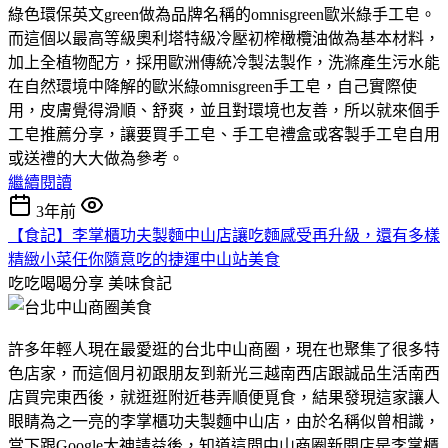
綠色環保英文green做為品牌名稱的omnisgreen歐米綠手工皂。
而這個以最高等級奧利塔特級冷壓初榨橄欖油做為基本材料，
加上全植物配方，採用歐洲傳統冷製法製作，洗滌產生污水能
在自然環境中降解的歐米綠omnisgreen手工皂，自己實際使
用，皮膚覺得滑順、舒爽，並且對環境也友善，所以就來個手
工皂推薦分享，讓要買手工皂、手工皂禮盒或客製手工皂自用
或送禮的大大做為參考。
繼續閱讀
3年前
【食記】李掌櫃功夫製麵中山店讓吃麵感受再升級，還有多樣
精緻小菜任你隨意吃的捷運中山站美食
吃吃喝喝分享
美味食記
許多年輕人現在最愛逛的台北中山商圈，現在也聚集了很多特
色店家，而這個月初跟朋友到新光三越南西店跟誠品生活南西
店買完東西後，就逛逛附近巷弄順便覓食，結果發現這家讓人
眼睛為之一亮的李掌櫃功夫製麵中山店，由於名稱似曾相識，
當下跟Google大神請益後，知道這間中山商圈新開店是李掌櫃