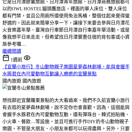
它是日月潭膠囊旅館、日月潭青年旅館、日月潭商務旅館都可
以的OWL HOSTEL貓頭鷹旅店，裡面的單人床位、雙人床位
都有門禁，並且公用廁所還使用免治馬桶，整個住起來覺得蠻
舒適的，因此就來簡單分享一下，讓接下來要去參與日月潭花
火音樂嘉年華、臺灣自行車節日月潭自行車嘉年華活動，或是
像我想平日來走走，但希望找日月潭實惠住宿的背包客或小資
族參考囉…
繼續閱讀
1週前
【宜蘭小旅行】冬山動物親子樂園星夢森林劇場，能與會握手
水豚君在內可愛動物互動讓人療癒的宜蘭景點
國內旅遊
國內旅遊
想找鄰近宜蘭羅東景點的大大看過來，我們不久前宜蘭小旅行
有去逛的星夢森林劇場，說不定你也會喜歡。因為，這個能與
會握手水豚君在內可愛動物互動，還有彈珠台、韓式拍貼機、
小火車、餐飲…等設施，並且可進行手作DIY的冬山動物親子
樂園，不管是大朋友、小朋友來都可以玩得盡興。另外，只要