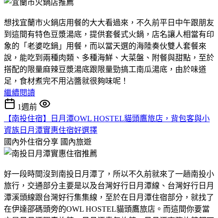
想找宜蘭市火鍋店用餐的大大看過來，不久前平日中午跟朋友
到這間有特色豆漿湯底，提供套餐式火鍋，店名讓人相當有印
象的「老婆吃鍋」用餐，而以當天選的海陸奏伙雙人套餐來
說，能吃到兩種肉類、多種海鮮、大菜盤、附餐與甜點，至於
搭配的限量麻辣豆漿湯底跟限量勁搞工南瓜湯底，由於味道
足，食材煮完不用沾醬就很夠味呢！
繼續閱讀
1週前
【南投住宿】日月潭OWL HOSTEL貓頭鷹旅店，背包客與小
資族日月潭實惠住宿好選擇
國內外住宿分享
國內旅遊
好一段時間沒到南投日月潭了，所以不久前就來了一趟南投小
旅行，交通部分主要是以及台灣好行日月潭線、台灣好行日月
潭溪頭線跟台灣好行集集線，至於在日月潭住宿部分，就找了
在伊達邵碼頭旁的OWL HOSTEL貓頭鷹旅店。而這間你要當