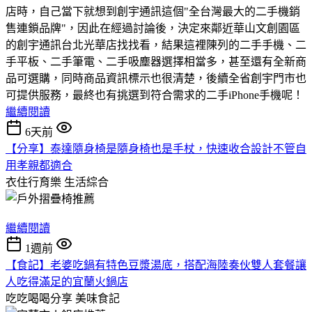
店時，自己當下就想到創宇通訊這個"全台灣最大的二手機銷
售連鎖品牌"，因此在經過討論後，決定來鄰近華山文創園區
的創宇通訊台北光華店找找看，結果這裡陳列的二手手機、二
手平板、二手筆電、二手吸塵器選擇相當多，甚至還有全新商
品可選購，同時商品資訊標示也很清楚，後續全省創宇門市也
可提供服務，最終也有挑選到符合需求的二手iPhone手機呢！
繼續閱讀
6天前
【分享】泰達隨身椅是隨身椅也是手杖，快速收合設計不管自
用孝親都適合
衣住行育樂
生活綜合
繼續閱讀
1週前
【食記】老婆吃鍋有特色豆漿湯底，搭配海陸奏伙雙人套餐讓
人吃得滿足的宜蘭火鍋店
吃吃喝喝分享
美味食記