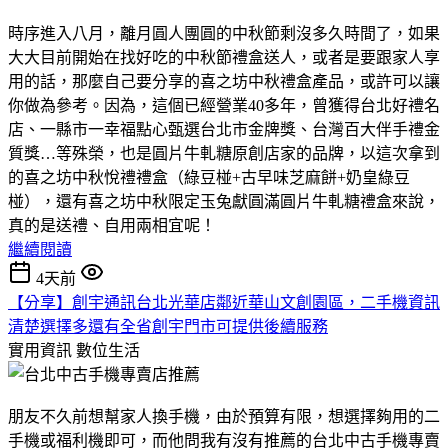
時序進入八月，離月圓人團圓的中秋節剩沒多久時間了，如果
大大目前開始在找好吃的中秋節禮盒送人，或者是要跟家人享
用的話，那麼自己要分享的喜之坊中秋禮盒產品，或許可以讓
你做為參考。因為，這個已經營業40多年，曾獲得台北好禮名
店、一縣市一幸福點心甄選台北市金牌獎、台灣百大伴手禮金
質獎…等殊榮，也是圓片牛軋糖原創店家的品牌，以這次拿到
的喜之坊中秋悅禮禮盒（綠豆椪+古早味芝麻餅+奶皇綠豆
椪），還有喜之坊中秋限定玉兔獻圓滿圓片牛軋糖禮盒來說，
真的是送禮、自用兩相宜呢！
繼續閱讀
4天前
【分享】創宇通訊台北光華店鄰近華山文創園區，二手機資訊
清楚選擇多還有全省創宇門市可提供後續服務
實用資訊
數位生活
朋友不久前想幫家人換手機，由於預算有限，想選擇夠用的二
手機或福利機即可，而他問我有沒有推薦的台北中古手機專賣