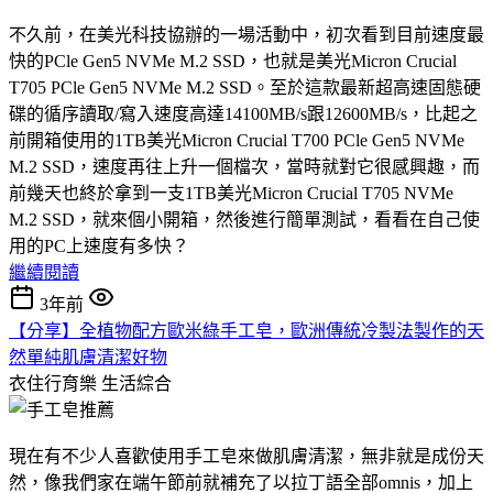
不久前，在美光科技協辦的一場活動中，初次看到目前速度最
快的PCle Gen5 NVMe M.2 SSD，也就是美光Micron Crucial
T705 PCle Gen5 NVMe M.2 SSD。至於這款最新超高速固態硬
碟的循序讀取/寫入速度高達14100MB/s跟12600MB/s，比起之
前開箱使用的1TB美光Micron Crucial T700 PCle Gen5 NVMe
M.2 SSD，速度再往上升一個檔次，當時就對它很感興趣，而
前幾天也終於拿到一支1TB美光Micron Crucial T705 NVMe
M.2 SSD，就來個小開箱，然後進行簡單測試，看看在自己使
用的PC上速度有多快？
繼續閱讀
3年前
【分享】全植物配方歐米綠手工皂，歐洲傳統冷製法製作的天
然單純肌膚清潔好物
衣住行育樂
生活綜合
現在有不少人喜歡使用手工皂來做肌膚清潔，無非就是成份天
然，像我們家在端午節前就補充了以拉丁語全部omnis，加上