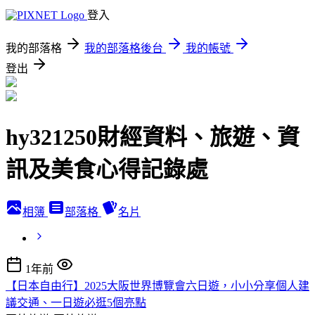
登入
我的部落格
我的部落格後台
我的帳號
登出
hy321250財經資料、旅遊、資
訊及美食心得記錄處
相簿
部落格
名片
1年前
【日本自由行】2025大阪世界博覽會六日遊，小小分享個人建
議交通、一日遊必逛5個亮點