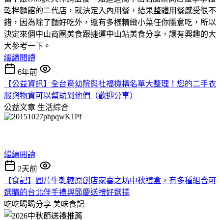
乾拌麵館的二代店，就決定入內用餐，結果整體用餐感受很不
錯，因為除了麵好吃外，還有多樣精緻小菜任你隨意吃，所以
決定來個中山商圈美食跟捷運中山站美食分享，讓有興趣的大
大參考一下。
繼續閱讀
6年前
【公益資訊】全台育幼院與社福機構名單大整理！您的二手衣
服與物資可以幫助到他們（歡迎分享）
公益文章
生活綜合
繼續閱讀
2天前
【食記】圓片牛軋糖原創店家喜之坊中秋禮盒，有多種組合可
選購的台北伴手禮與節慶送禮好選擇
吃吃喝喝分享
美味食記