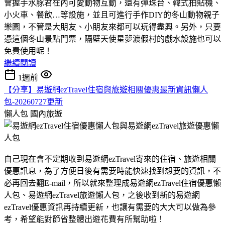
會握手水豚君在內可愛動物互動，還有彈珠台、韓式拍貼機、
小火車、餐飲…等設施，並且可進行手作DIY的冬山動物親子
樂園，不管是大朋友、小朋友來都可以玩得盡興。另外，只要
憑這個冬山景點門票，隔壁天使星夢渡假村的戲水設施也可以
免費使用呢！
繼續閱讀
1週前
【分享】易遊網ezTravel住宿與旅遊相關優惠最新資訊懶人
包-20260727更新
懶人包
國內旅遊
自己現在會不定期收到易遊網ezTravel寄來的住宿、旅遊相關
優惠訊息，為了方便日後有需要時能快速找到想要的資訊，不
必再回去翻E-mail，所以就來整理成易遊網ezTravel住宿優惠懶
人包、易遊網ezTravel旅遊懶人包，之後收到新的易遊網
ezTravel優惠資訊再持續更新，也讓有需要的大大可以做為參
考，希望能對節省整體出遊花費有所幫助啦！