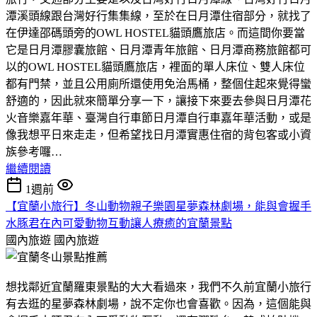
潭溪頭線跟台灣好行集集線，至於在日月潭住宿部分，就找了
在伊達邵碼頭旁的OWL HOSTEL貓頭鷹旅店。而這間你要當
它是日月潭膠囊旅館、日月潭青年旅館、日月潭商務旅館都可
以的OWL HOSTEL貓頭鷹旅店，裡面的單人床位、雙人床位
都有門禁，並且公用廁所還使用免治馬桶，整個住起來覺得蠻
舒適的，因此就來簡單分享一下，讓接下來要去參與日月潭花
火音樂嘉年華、臺灣自行車節日月潭自行車嘉年華活動，或是
像我想平日來走走，但希望找日月潭實惠住宿的背包客或小資
族參考囉…
繼續閱讀
1週前
【宜蘭小旅行】冬山動物親子樂園星夢森林劇場，能與會握手
水豚君在內可愛動物互動讓人療癒的宜蘭景點
國內旅遊
國內旅遊
想找鄰近宜蘭羅東景點的大大看過來，我們不久前宜蘭小旅行
有去逛的星夢森林劇場，說不定你也會喜歡。因為，這個能與