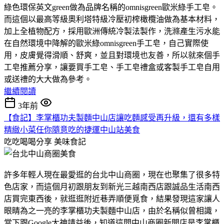
綠色環保英文green做為品牌名稱的omnisgreen歐米綠手工皂。
而這個以最高等級奧利塔特級冷壓初榨橄欖油做為基本材料，
加上全植物配方，採用歐洲傳統冷製法製作，洗滌產生污水能
在自然環境中降解的歐米綠omnisgreen手工皂，自己實際使
用，皮膚覺得滑順、舒爽，並且對環境也友善，所以就來個手
工皂推薦分享，讓要買手工皂、手工皂禮盒或客製手工皂自用
或送禮的大大做為參考。
繼續閱讀
3年前
【食記】李掌櫃功夫製麵中山店讓吃麵感受再升級，還有多樣
精緻小菜任你隨意吃的捷運中山站美食
吃吃喝喝分享
美味食記
許多年輕人現在最愛逛的台北中山商圈，現在也聚集了很多特
色店家，而這個月初跟朋友到新光三越南西店跟誠品生活南西
店買完東西後，就逛逛附近巷弄順便覓食，結果發現這家讓人
眼睛為之一亮的李掌櫃功夫製麵中山店，由於名稱似曾相識，
當下跟Google大神請益後，知道這間中山商圈新開店是李掌櫃