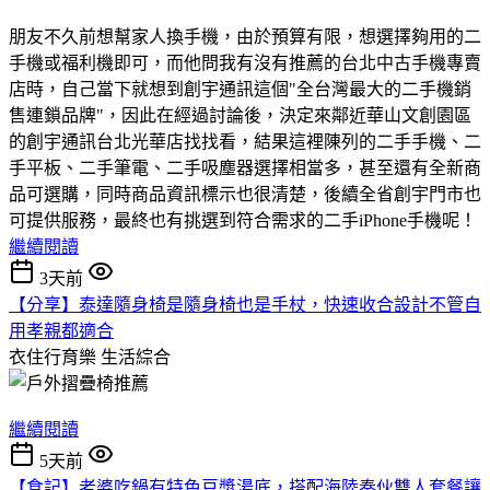
朋友不久前想幫家人換手機，由於預算有限，想選擇夠用的二
手機或福利機即可，而他問我有沒有推薦的台北中古手機專賣
店時，自己當下就想到創宇通訊這個"全台灣最大的二手機銷
售連鎖品牌"，因此在經過討論後，決定來鄰近華山文創園區
的創宇通訊台北光華店找找看，結果這裡陳列的二手手機、二
手平板、二手筆電、二手吸塵器選擇相當多，甚至還有全新商
品可選購，同時商品資訊標示也很清楚，後續全省創宇門市也
可提供服務，最終也有挑選到符合需求的二手iPhone手機呢！
繼續閱讀
3天前
【分享】泰達隨身椅是隨身椅也是手杖，快速收合設計不管自
用孝親都適合
衣住行育樂
生活綜合
繼續閱讀
5天前
【食記】老婆吃鍋有特色豆漿湯底，搭配海陸奏伙雙人套餐讓