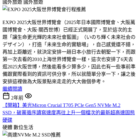
國外旅遊
國外旅遊
EXPO 2025大阪世界博覽會（2025年日本國際博覽會、大阪萬
國博覽會、大阪·關西世博）已經正式開展了，至於這次的主
題「讓生命更光輝的未來社會藍圖」（いのち輝く未来社会の
デザイン），打造「未來生命的實驗場」，自己感覺還不錯，
再加上距離近，就決定安排一趟日本小旅行去朝聖一下，而跟
第一次去看的2010上海世界博覽會一樣，這次也安排了6天去
逛2025大阪世博，然後能看多少算多少，因此也有一些事前準
備跟實際看到的資訊可供分享，所以就簡單分享一下，讓之後
安排這裡做為大阪景點來走走的大大做個參考。
繼續閱讀
2年前
【開箱】美光Micron Crucial T705 PCle Gen5 NVMe M.2
SSD，破萬循序讀寫速度再往上升一個檔次的最新超高速固態
硬碟
硬體
數位生活