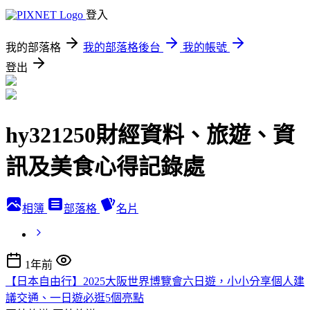
登入
我的部落格
我的部落格後台
我的帳號
登出
hy321250財經資料、旅遊、資
訊及美食心得記錄處
相簿
部落格
名片
1年前
【日本自由行】2025大阪世界博覽會六日遊，小小分享個人建
議交通、一日遊必逛5個亮點