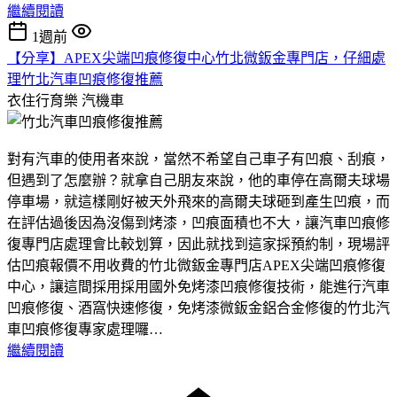
繼續閱讀
1週前
【分享】APEX尖端凹痕修復中心竹北微鈑金專門店，仔細處
理竹北汽車凹痕修復推薦
衣住行育樂
汽機車
對有汽車的使用者來說，當然不希望自己車子有凹痕、刮痕，
但遇到了怎麼辦？就拿自己朋友來說，他的車停在高爾夫球場
停車場，就這樣剛好被天外飛來的高爾夫球砸到產生凹痕，而
在評估過後因為沒傷到烤漆，凹痕面積也不大，讓汽車凹痕修
復專門店處理會比較划算，因此就找到這家採預約制，現場評
估凹痕報價不用收費的竹北微鈑金專門店APEX尖端凹痕修復
中心，讓這間採用採用國外免烤漆凹痕修復技術，能進行汽車
凹痕修復、酒窩快速修復，免烤漆微鈑金鋁合金修復的竹北汽
車凹痕修復專家處理囉…
繼續閱讀