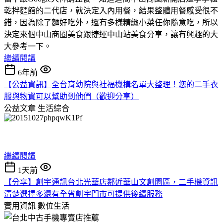
乾拌麵館的二代店，就決定入內用餐，結果整體用餐感受很不
錯，因為除了麵好吃外，還有多樣精緻小菜任你隨意吃，所以
決定來個中山商圈美食跟捷運中山站美食分享，讓有興趣的大
大參考一下。
繼續閱讀
6年前
【公益資訊】全台育幼院與社福機構名單大整理！您的二手衣
服與物資可以幫助到他們（歡迎分享）
公益文章
生活綜合
繼續閱讀
1天前
【分享】創宇通訊台北光華店鄰近華山文創園區，二手機資訊
清楚選擇多還有全省創宇門市可提供後續服務
實用資訊
數位生活