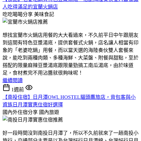
人吃得滿足的宜蘭火鍋店
吃吃喝喝分享
美味食記
想找宜蘭市火鍋店用餐的大大看過來，不久前平日中午跟朋友
到這間有特色豆漿湯底，提供套餐式火鍋，店名讓人相當有印
象的「老婆吃鍋」用餐，而以當天選的海陸奏伙雙人套餐來
說，能吃到兩種肉類、多種海鮮、大菜盤、附餐與甜點，至於
搭配的限量麻辣豆漿湯底跟限量勁搞工南瓜湯底，由於味道
足，食材煮完不用沾醬就很夠味呢！
繼續閱讀
1週前
【南投住宿】日月潭OWL HOSTEL貓頭鷹旅店，背包客與小
資族日月潭實惠住宿好選擇
國內外住宿分享
國內旅遊
好一段時間沒到南投日月潭了，所以不久前就來了一趟南投小
旅行，交通部分主要是以及台灣好行日月潭線、台灣好行日月