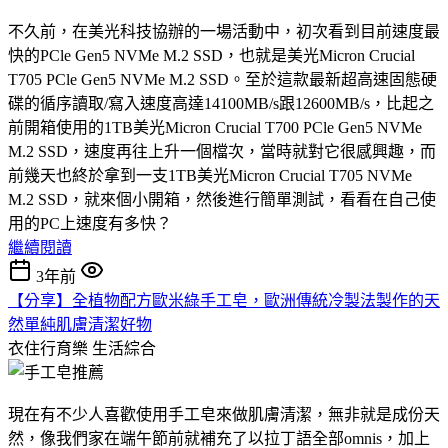
不久前，在美光科技協辦的一場活動中，初次看到目前速度最
快的PCle Gen5 NVMe M.2 SSD，也就是美光Micron Crucial
T705 PCle Gen5 NVMe M.2 SSD。至於這款最新超高速固態硬
碟的循序讀取/寫入速度高達14100MB/s跟12600MB/s，比起之
前開箱使用的1TB美光Micron Crucial T700 PCle Gen5 NVMe
M.2 SSD，速度再往上升一個檔次，當時就對它很感興趣，而
前幾天也終於拿到一支1TB美光Micron Crucial T705 NVMe
M.2 SSD，就來個小開箱，然後進行簡單測試，看看在自己使
用的PC上速度有多快？
繼續閱讀
3年前
【分享】全植物配方歐米綠手工皂，歐洲傳統冷製法製作的天
然單純肌膚清潔好物
衣住行育樂
生活綜合
現在有不少人喜歡使用手工皂來做肌膚清潔，無非就是成份天
然，像我們家在端午節前就補充了以拉丁語全部omnis，加上