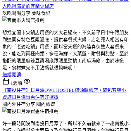
人吃得滿足的宜蘭火鍋店
吃吃喝喝分享
美味食記
想找宜蘭市火鍋店用餐的大大看過來，不久前平日中午跟朋友
到這間有特色豆漿湯底，提供套餐式火鍋，店名讓人相當有印
象的「老婆吃鍋」用餐，而以當天選的海陸奏伙雙人套餐來
說，能吃到兩種肉類、多種海鮮、大菜盤、附餐與甜點，至於
搭配的限量麻辣豆漿湯底跟限量勁搞工南瓜湯底，由於味道
足，食材煮完不用沾醬就很夠味呢！
繼續閱讀
1週前
【南投住宿】日月潭OWL HOSTEL貓頭鷹旅店，背包客與小
資族日月潭實惠住宿好選擇
國內外住宿分享
國內旅遊
好一段時間沒到南投日月潭了，所以不久前就來了一趟南投小
旅行，交通部分主要是以及台灣好行日月潭線、台灣好行日月