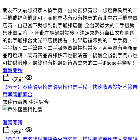
朋友不久前想幫家人換手機，由於預算有限，想選擇夠用的二
手機或福利機即可，而他問我有沒有推薦的台北中古手機專賣
店時，自己當下就想到創宇通訊這個"全台灣最大的二手機銷
售連鎖品牌"，因此在經過討論後，決定來鄰近華山文創園區
的創宇通訊台北光華店找找看，結果這裡陳列的二手手機、二
手平板、二手筆電、二手吸塵器選擇相當多，甚至還有全新商
品可選購，同時商品資訊標示也很清楚，後續全省創宇門市也
可提供服務，最終也有挑選到符合需求的二手iPhone手機呢！
繼續閱讀
3天前
【分享】泰達隨身椅是隨身椅也是手杖，快速收合設計不管自
用孝親都適合
衣住行育樂
生活綜合
繼續閱讀
5天前
【食記】老婆吃鍋有特色豆漿湯底，搭配海陸奏伙雙人套餐讓