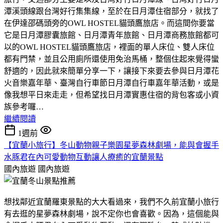
潭溪頭線跟台灣好行集集線，至於在日月潭住宿部分，就找了
在伊達邵碼頭旁的OWL HOSTEL貓頭鷹旅店。而這間你要當
它是日月潭膠囊旅館、日月潭青年旅館、日月潭商務旅館都可
以的OWL HOSTEL貓頭鷹旅店，裡面的單人床位、雙人床位
都有門禁，並且公用廁所還使用免治馬桶，整個住起來覺得蠻
舒適的，因此就來簡單分享一下，讓接下來要去參與日月潭花
火音樂嘉年華、臺灣自行車節日月潭自行車嘉年華活動，或是
像我想平日來走走，但希望找日月潭實惠住宿的背包客或小資
族參考囉…
繼續閱讀
1週前
【宜蘭小旅行】冬山動物親子樂園星夢森林劇場，能與會握手
水豚君在內可愛動物互動讓人療癒的宜蘭景點
國內旅遊
國內旅遊
想找鄰近宜蘭羅東景點的大大看過來，我們不久前宜蘭小旅行
有去逛的星夢森林劇場，說不定你也會喜歡。因為，這個能與