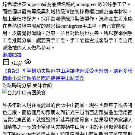
綠色環保英文green做為品牌名稱的omnisgreen歐米綠手工皂。
而這個以最高等級奧利塔特級冷壓初榨橄欖油做為基本材料，
加上全植物配方，採用歐洲傳統冷製法製作，洗滌產生污水能
在自然環境中降解的歐米綠omnisgreen手工皂，自己實際使
用，皮膚覺得滑順、舒爽，並且對環境也友善，所以就來個手
工皂推薦分享，讓要買手工皂、手工皂禮盒或客製手工皂自用
或送禮的大大做為參考。
繼續閱讀
3年前
【食記】李掌櫃功夫製麵中山店讓吃麵感受再升級，還有多樣
精緻小菜任你隨意吃的捷運中山站美食
吃吃喝喝分享
美味食記
許多年輕人現在最愛逛的台北中山商圈，現在也聚集了很多特
色店家，而這個月初跟朋友到新光三越南西店跟誠品生活南西
店買完東西後，就逛逛附近巷弄順便覓食，結果發現這家讓人
眼睛為之一亮的李掌櫃功夫製麵中山店，由於名稱似曾相識，
當下跟Google大神請益後，知道這間中山商圈新開店是李掌櫃