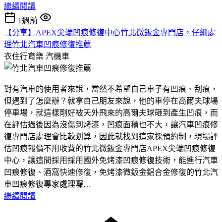
繼續閱讀
1週前
【分享】APEX尖端凹痕修復中心竹北微鈑金專門店，仔細處
理竹北汽車凹痕修復推薦
衣住行育樂
汽機車
對有汽車的使用者來說，當然不希望自己車子有凹痕、刮痕，
但遇到了怎麼辦？就拿自己朋友來說，他的車停在高爾夫球場
停車場，就這樣剛好被天外飛來的高爾夫球砸到產生凹痕，而
在評估過後因為沒傷到烤漆，凹痕面積也不大，讓汽車凹痕修
復專門店處理會比較划算，因此就找到這家採預約制，現場評
估凹痕報價不用收費的竹北微鈑金專門店APEX尖端凹痕修復
中心，讓這間採用採用國外免烤漆凹痕修復技術，能進行汽車
凹痕修復、酒窩快速修復，免烤漆微鈑金鋁合金修復的竹北汽
車凹痕修復專家處理囉…
繼續閱讀