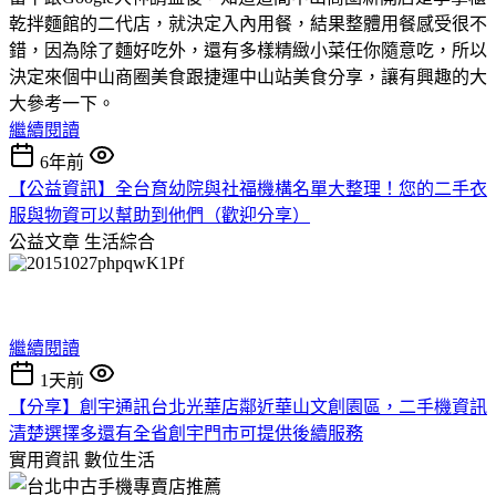
乾拌麵館的二代店，就決定入內用餐，結果整體用餐感受很不
錯，因為除了麵好吃外，還有多樣精緻小菜任你隨意吃，所以
決定來個中山商圈美食跟捷運中山站美食分享，讓有興趣的大
大參考一下。
繼續閱讀
6年前
【公益資訊】全台育幼院與社福機構名單大整理！您的二手衣
服與物資可以幫助到他們（歡迎分享）
公益文章
生活綜合
繼續閱讀
1天前
【分享】創宇通訊台北光華店鄰近華山文創園區，二手機資訊
清楚選擇多還有全省創宇門市可提供後續服務
實用資訊
數位生活