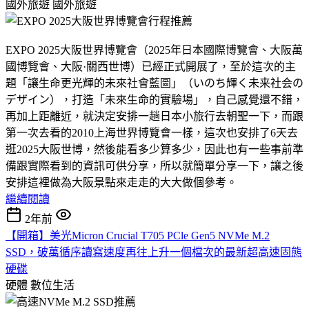
國外旅遊
國外旅遊
EXPO 2025大阪世界博覽會（2025年日本國際博覽會、大阪萬
國博覽會、大阪·關西世博）已經正式開展了，至於這次的主
題「讓生命更光輝的未來社會藍圖」（いのち輝く未来社会の
デザイン），打造「未來生命的實驗場」，自己感覺還不錯，
再加上距離近，就決定安排一趟日本小旅行去朝聖一下，而跟
第一次去看的2010上海世界博覽會一樣，這次也安排了6天去
逛2025大阪世博，然後能看多少算多少，因此也有一些事前準
備跟實際看到的資訊可供分享，所以就簡單分享一下，讓之後
安排這裡做為大阪景點來走走的大大做個參考。
繼續閱讀
2年前
【開箱】美光Micron Crucial T705 PCle Gen5 NVMe M.2
SSD，破萬循序讀寫速度再往上升一個檔次的最新超高速固態
硬碟
硬體
數位生活