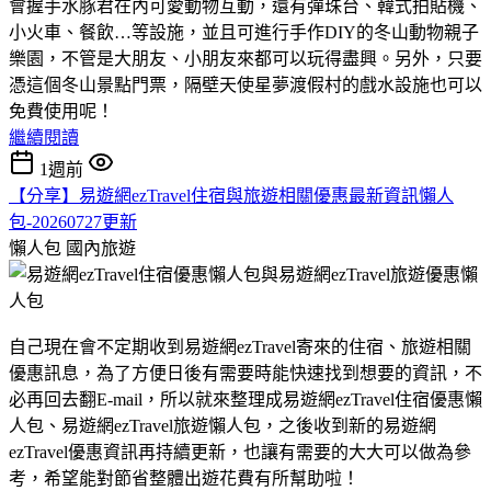
會握手水豚君在內可愛動物互動，還有彈珠台、韓式拍貼機、
小火車、餐飲…等設施，並且可進行手作DIY的冬山動物親子
樂園，不管是大朋友、小朋友來都可以玩得盡興。另外，只要
憑這個冬山景點門票，隔壁天使星夢渡假村的戲水設施也可以
免費使用呢！
繼續閱讀
1週前
【分享】易遊網ezTravel住宿與旅遊相關優惠最新資訊懶人
包-20260727更新
懶人包
國內旅遊
自己現在會不定期收到易遊網ezTravel寄來的住宿、旅遊相關
優惠訊息，為了方便日後有需要時能快速找到想要的資訊，不
必再回去翻E-mail，所以就來整理成易遊網ezTravel住宿優惠懶
人包、易遊網ezTravel旅遊懶人包，之後收到新的易遊網
ezTravel優惠資訊再持續更新，也讓有需要的大大可以做為參
考，希望能對節省整體出遊花費有所幫助啦！