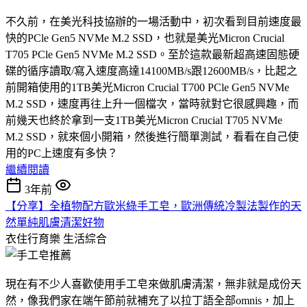
不久前，在美光科技協辦的一場活動中，初次看到目前速度最
快的PCle Gen5 NVMe M.2 SSD，也就是美光Micron Crucial
T705 PCle Gen5 NVMe M.2 SSD。至於這款最新超高速固態硬
碟的循序讀取/寫入速度高達14100MB/s跟12600MB/s，比起之
前開箱使用的1TB美光Micron Crucial T700 PCle Gen5 NVMe
M.2 SSD，速度再往上升一個檔次，當時就對它很感興趣，而
前幾天也終於拿到一支1TB美光Micron Crucial T705 NVMe
M.2 SSD，就來個小開箱，然後進行簡單測試，看看在自己使
用的PC上速度有多快？
繼續閱讀
3年前
【分享】全植物配方歐米綠手工皂，歐洲傳統冷製法製作的天
然單純肌膚清潔好物
衣住行育樂
生活綜合
現在有不少人喜歡使用手工皂來做肌膚清潔，無非就是成份天
然，像我們家在端午節前就補充了以拉丁語全部omnis，加上