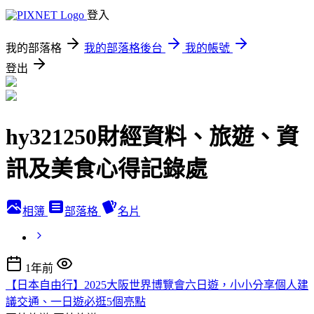
登入
我的部落格
我的部落格後台
我的帳號
登出
hy321250財經資料、旅遊、資
訊及美食心得記錄處
相簿
部落格
名片
1年前
【日本自由行】2025大阪世界博覽會六日遊，小小分享個人建
議交通、一日遊必逛5個亮點