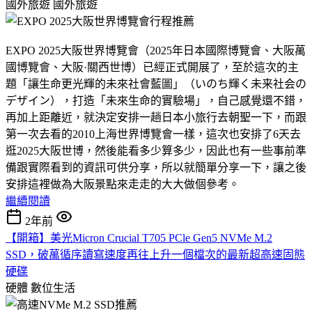
國外旅遊
國外旅遊
EXPO 2025大阪世界博覽會（2025年日本國際博覽會、大阪萬
國博覽會、大阪·關西世博）已經正式開展了，至於這次的主
題「讓生命更光輝的未來社會藍圖」（いのち輝く未来社会の
デザイン），打造「未來生命的實驗場」，自己感覺還不錯，
再加上距離近，就決定安排一趟日本小旅行去朝聖一下，而跟
第一次去看的2010上海世界博覽會一樣，這次也安排了6天去
逛2025大阪世博，然後能看多少算多少，因此也有一些事前準
備跟實際看到的資訊可供分享，所以就簡單分享一下，讓之後
安排這裡做為大阪景點來走走的大大做個參考。
繼續閱讀
2年前
【開箱】美光Micron Crucial T705 PCle Gen5 NVMe M.2
SSD，破萬循序讀寫速度再往上升一個檔次的最新超高速固態
硬碟
硬體
數位生活