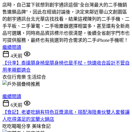
店時，自己當下就想到創宇通訊這個"全台灣最大的二手機銷
售連鎖品牌"，因此在經過討論後，決定來鄰近華山文創園區
的創宇通訊台北光華店找找看，結果這裡陳列的二手手機、二
手平板、二手筆電、二手吸塵器選擇相當多，甚至還有全新商
品可選購，同時商品資訊標示也很清楚，後續全省創宇門市也
可提供服務，最終也有挑選到符合需求的二手iPhone手機呢！
繼續閱讀
4天前
【分享】泰達隨身椅是隨身椅也是手杖，快速收合設計不管自
用孝親都適合
衣住行育樂
生活綜合
繼續閱讀
6天前
【食記】老婆吃鍋有特色豆漿湯底，搭配海陸奏伙雙人套餐讓
人吃得滿足的宜蘭火鍋店
吃吃喝喝分享
美味食記