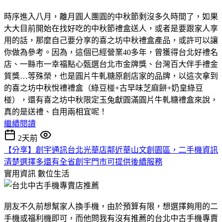
時序進入八月，離月圓人團圓的中秋節剩沒多久時間了，如果
大大目前開始在找好吃的中秋節禮盒送人，或者是要跟家人享
用的話，那麼自己要分享的喜之坊中秋禮盒產品，或許可以讓
你做為參考。因為，這個已經營業40多年，曾獲得台北好禮名
店、一縣市一幸福點心甄選台北市金牌獎、台灣百大伴手禮金
質獎…等殊榮，也是圓片牛軋糖原創店家的品牌，以這次拿到
的喜之坊中秋悅禮禮盒（綠豆椪+古早味芝麻餅+奶皇綠豆
椪），還有喜之坊中秋限定玉兔獻圓滿圓片牛軋糖禮盒來說，
真的是送禮、自用兩相宜呢！
繼續閱讀
2天前
【分享】創宇通訊台北光華店鄰近華山文創園區，二手機資訊
清楚選擇多還有全省創宇門市可提供後續服務
實用資訊
數位生活
朋友不久前想幫家人換手機，由於預算有限，想選擇夠用的二
手機或福利機即可，而他問我有沒有推薦的台北中古手機專賣