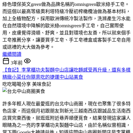
綠色環保英文green做為品牌名稱的omnisgreen歐米綠手工皂。
而這個以最高等級奧利塔特級冷壓初榨橄欖油做為基本材料，
加上全植物配方，採用歐洲傳統冷製法製作，洗滌產生污水能
在自然環境中降解的歐米綠omnisgreen手工皂，自己實際使
用，皮膚覺得滑順、舒爽，並且對環境也友善，所以就來個手
工皂推薦分享，讓要買手工皂、手工皂禮盒或客製手工皂自用
或送禮的大大做為參考。
繼續閱讀
3年前
【食記】李掌櫃功夫製麵中山店讓吃麵感受再升級，還有多樣
精緻小菜任你隨意吃的捷運中山站美食
吃吃喝喝分享
美味食記
許多年輕人現在最愛逛的台北中山商圈，現在也聚集了很多特
色店家，而這個月初跟朋友到新光三越南西店跟誠品生活南西
店買完東西後，就逛逛附近巷弄順便覓食，結果發現這家讓人
眼睛為之一亮的李掌櫃功夫製麵中山店，由於名稱似曾相識，
當下跟Google大神請益後，知道這間中山商圈新開店是李掌櫃