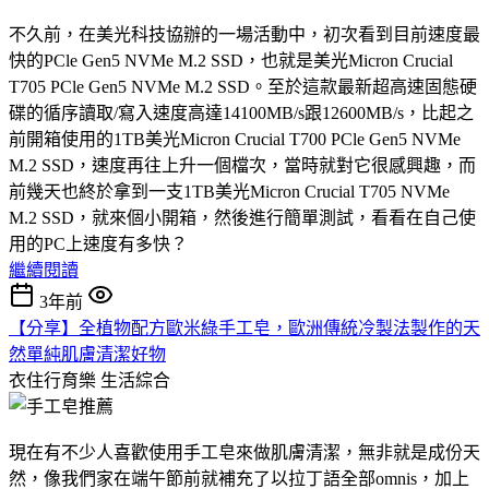
不久前，在美光科技協辦的一場活動中，初次看到目前速度最
快的PCle Gen5 NVMe M.2 SSD，也就是美光Micron Crucial
T705 PCle Gen5 NVMe M.2 SSD。至於這款最新超高速固態硬
碟的循序讀取/寫入速度高達14100MB/s跟12600MB/s，比起之
前開箱使用的1TB美光Micron Crucial T700 PCle Gen5 NVMe
M.2 SSD，速度再往上升一個檔次，當時就對它很感興趣，而
前幾天也終於拿到一支1TB美光Micron Crucial T705 NVMe
M.2 SSD，就來個小開箱，然後進行簡單測試，看看在自己使
用的PC上速度有多快？
繼續閱讀
3年前
【分享】全植物配方歐米綠手工皂，歐洲傳統冷製法製作的天
然單純肌膚清潔好物
衣住行育樂
生活綜合
現在有不少人喜歡使用手工皂來做肌膚清潔，無非就是成份天
然，像我們家在端午節前就補充了以拉丁語全部omnis，加上