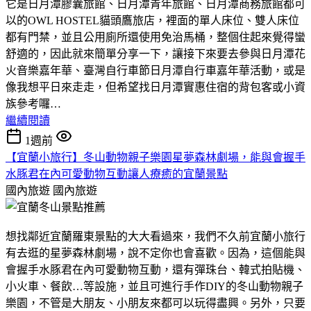
它是日月潭膠囊旅館、日月潭青年旅館、日月潭商務旅館都可
以的OWL HOSTEL貓頭鷹旅店，裡面的單人床位、雙人床位
都有門禁，並且公用廁所還使用免治馬桶，整個住起來覺得蠻
舒適的，因此就來簡單分享一下，讓接下來要去參與日月潭花
火音樂嘉年華、臺灣自行車節日月潭自行車嘉年華活動，或是
像我想平日來走走，但希望找日月潭實惠住宿的背包客或小資
族參考囉…
繼續閱讀
1週前
【宜蘭小旅行】冬山動物親子樂園星夢森林劇場，能與會握手
水豚君在內可愛動物互動讓人療癒的宜蘭景點
國內旅遊
國內旅遊
想找鄰近宜蘭羅東景點的大大看過來，我們不久前宜蘭小旅行
有去逛的星夢森林劇場，說不定你也會喜歡。因為，這個能與
會握手水豚君在內可愛動物互動，還有彈珠台、韓式拍貼機、
小火車、餐飲…等設施，並且可進行手作DIY的冬山動物親子
樂園，不管是大朋友、小朋友來都可以玩得盡興。另外，只要