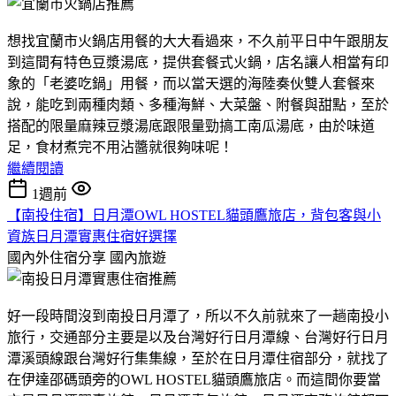
想找宜蘭市火鍋店用餐的大大看過來，不久前平日中午跟朋友
到這間有特色豆漿湯底，提供套餐式火鍋，店名讓人相當有印
象的「老婆吃鍋」用餐，而以當天選的海陸奏伙雙人套餐來
說，能吃到兩種肉類、多種海鮮、大菜盤、附餐與甜點，至於
搭配的限量麻辣豆漿湯底跟限量勁搞工南瓜湯底，由於味道
足，食材煮完不用沾醬就很夠味呢！
繼續閱讀
1週前
【南投住宿】日月潭OWL HOSTEL貓頭鷹旅店，背包客與小
資族日月潭實惠住宿好選擇
國內外住宿分享
國內旅遊
好一段時間沒到南投日月潭了，所以不久前就來了一趟南投小
旅行，交通部分主要是以及台灣好行日月潭線、台灣好行日月
潭溪頭線跟台灣好行集集線，至於在日月潭住宿部分，就找了
在伊達邵碼頭旁的OWL HOSTEL貓頭鷹旅店。而這間你要當