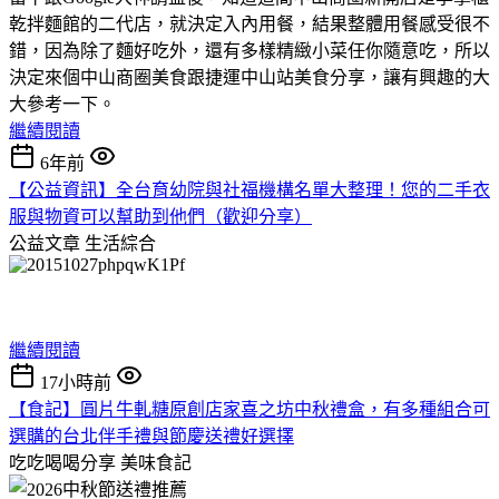
乾拌麵館的二代店，就決定入內用餐，結果整體用餐感受很不
錯，因為除了麵好吃外，還有多樣精緻小菜任你隨意吃，所以
決定來個中山商圈美食跟捷運中山站美食分享，讓有興趣的大
大參考一下。
繼續閱讀
6年前
【公益資訊】全台育幼院與社福機構名單大整理！您的二手衣
服與物資可以幫助到他們（歡迎分享）
公益文章
生活綜合
繼續閱讀
17小時前
【食記】圓片牛軋糖原創店家喜之坊中秋禮盒，有多種組合可
選購的台北伴手禮與節慶送禮好選擇
吃吃喝喝分享
美味食記