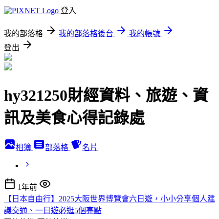
登入
我的部落格
我的部落格後台
我的帳號
登出
hy321250財經資料、旅遊、資
訊及美食心得記錄處
相簿
部落格
名片
1年前
【日本自由行】2025大阪世界博覽會六日遊，小小分享個人建
議交通、一日遊必逛5個亮點