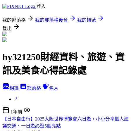
登入
我的部落格
我的部落格後台
我的帳號
登出
hy321250財經資料、旅遊、資
訊及美食心得記錄處
相簿
部落格
名片
1年前
【日本自由行】2025大阪世界博覽會六日遊，小小分享個人建
議交通、一日遊必逛5個亮點