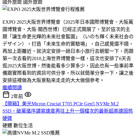
國外旅遊
國外旅遊
EXPO 2025大阪世界博覽會（2025年日本國際博覽會、大阪萬
國博覽會、大阪·關西世博）已經正式開展了，至於這次的主
題「讓生命更光輝的未來社會藍圖」（いのち輝く未来社会の
デザイン），打造「未來生命的實驗場」，自己感覺還不錯，
再加上距離近，就決定安排一趟日本小旅行去朝聖一下，而跟
第一次去看的2010上海世界博覽會一樣，這次也安排了6天去
逛2025大阪世博，然後能看多少算多少，因此也有一些事前準
備跟實際看到的資訊可供分享，所以就簡單分享一下，讓之後
安排這裡做為大阪景點來走走的大大做個參考。
繼續閱讀
2年前
【開箱】美光Micron Crucial T705 PCle Gen5 NVMe M.2
SSD，破萬循序讀寫速度再往上升一個檔次的最新超高速固態
硬碟
硬體
數位生活