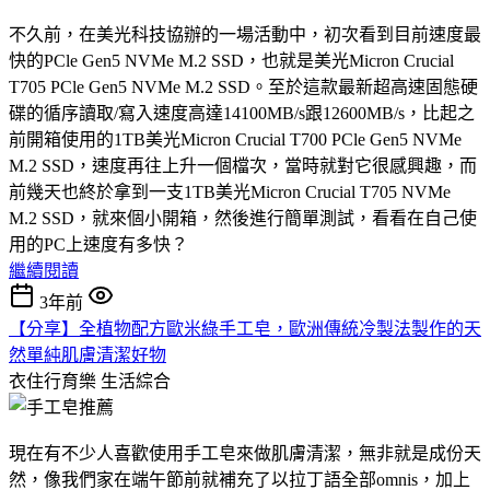
不久前，在美光科技協辦的一場活動中，初次看到目前速度最
快的PCle Gen5 NVMe M.2 SSD，也就是美光Micron Crucial
T705 PCle Gen5 NVMe M.2 SSD。至於這款最新超高速固態硬
碟的循序讀取/寫入速度高達14100MB/s跟12600MB/s，比起之
前開箱使用的1TB美光Micron Crucial T700 PCle Gen5 NVMe
M.2 SSD，速度再往上升一個檔次，當時就對它很感興趣，而
前幾天也終於拿到一支1TB美光Micron Crucial T705 NVMe
M.2 SSD，就來個小開箱，然後進行簡單測試，看看在自己使
用的PC上速度有多快？
繼續閱讀
3年前
【分享】全植物配方歐米綠手工皂，歐洲傳統冷製法製作的天
然單純肌膚清潔好物
衣住行育樂
生活綜合
現在有不少人喜歡使用手工皂來做肌膚清潔，無非就是成份天
然，像我們家在端午節前就補充了以拉丁語全部omnis，加上