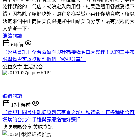
乾拌麵館的二代店，就決定入內用餐，結果整體用餐感受很不
錯，因為除了麵好吃外，還有多樣精緻小菜任你隨意吃，所以
決定來個中山商圈美食跟捷運中山站美食分享，讓有興趣的大
大參考一下。
繼續閱讀
6年前
【公益資訊】全台育幼院與社福機構名單大整理！您的二手衣
服與物資可以幫助到他們（歡迎分享）
公益文章
生活綜合
繼續閱讀
17小時前
【食記】圓片牛軋糖原創店家喜之坊中秋禮盒，有多種組合可
選購的台北伴手禮與節慶送禮好選擇
吃吃喝喝分享
美味食記