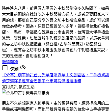
時序進入八月，離月圓人團圓的中秋節剩沒多久時間了，如果
大大目前開始在找好吃的中秋節禮盒送人，或者是要跟家人享
用的話，那麼自己要分享的喜之坊中秋禮盒產品，或許可以讓
你做為參考。因為，這個已經營業40多年，曾獲得台北好禮名
店、一縣市一幸福點心甄選台北市金牌獎、台灣百大伴手禮金
質獎…等殊榮，也是圓片牛軋糖原創店家的品牌，以這次拿到
的喜之坊中秋悅禮禮盒（綠豆椪+古早味芝麻餅+奶皇綠豆
椪），還有喜之坊中秋限定玉兔獻圓滿圓片牛軋糖禮盒來說，
真的是送禮、自用兩相宜呢！
繼續閱讀
2天前
【分享】創宇通訊台北光華店鄰近華山文創園區，二手機資訊
清楚選擇多還有全省創宇門市可提供後續服務
實用資訊
數位生活
朋友不久前想幫家人換手機，由於預算有限，想選擇夠用的二
手機或福利機即可，而他問我有沒有推薦的台北中古手機專賣