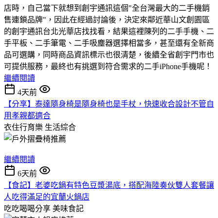
店時，自己當下就想到創宇通訊這個"全台灣最大的二手機銷
售連鎖品牌"，因此在經過討論後，決定來鄰近華山文創園區
的創宇通訊台北光華店找找看，結果這裡陳列的二手手機、二
手平板、二手筆電、二手吸塵器選擇相當多，甚至還有全新商
品可選購，同時商品資訊標示也很清楚，後續全省創宇門市也
可提供服務，最終也有挑選到符合需求的二手iPhone手機呢！
繼續閱讀
4天前
【分享】泰達隨身椅是隨身椅也是手杖，快速收合設計不管自
用孝親都適合
衣住行育樂
生活綜合
繼續閱讀
6天前
【食記】老婆吃鍋有特色豆漿湯底，搭配海陸奏伙雙人套餐讓
人吃得滿足的宜蘭火鍋店
吃吃喝喝分享
美味食記