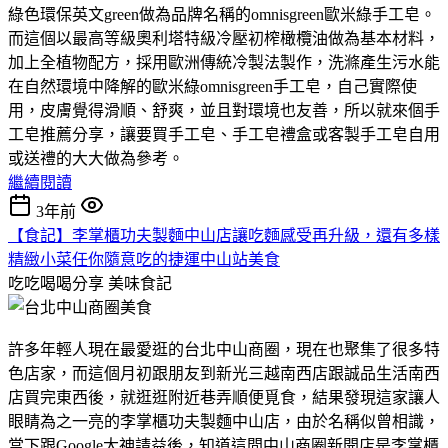
綠色環保英文green做為品牌名稱的omnisgreen歐米綠手工皂。
而這個以最高等級奧利塔特級冷壓初榨橄欖油做為基本材料，
加上全植物配方，採用歐洲傳統冷製法製作，洗滌產生污水能
在自然環境中降解的歐米綠omnisgreen手工皂，自己實際使
用，皮膚覺得滑順、舒爽，並且對環境也友善，所以就來個手
工皂推薦分享，讓要買手工皂、手工皂禮盒或客製手工皂自用
或送禮的大大做為參考。
繼續閱讀
3年前
【食記】李掌櫃功夫製麵中山店讓吃麵感受再升級，還有多樣
精緻小菜任你隨意吃的捷運中山站美食
吃吃喝喝分享
美味食記
許多年輕人現在最愛逛的台北中山商圈，現在也聚集了很多特
色店家，而這個月初跟朋友到新光三越南西店跟誠品生活南西
店買完東西後，就逛逛附近巷弄順便覓食，結果發現這家讓人
眼睛為之一亮的李掌櫃功夫製麵中山店，由於名稱似曾相識，
當下跟Google大神請益後，知道這間中山商圈新開店是李掌櫃