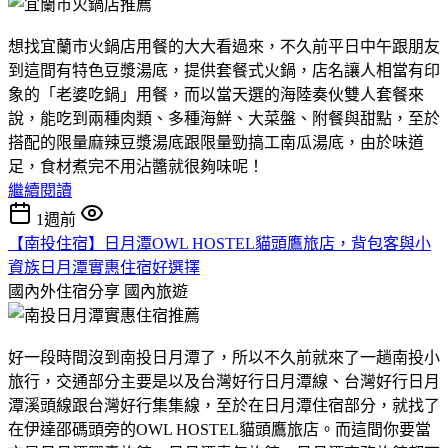
想找宜蘭市火鍋店用餐的大大看過來，不久前平日中午跟朋友
到這間有特色豆漿湯底，提供套餐式火鍋，店名讓人相當有印
象的「老婆吃鍋」用餐，而以當天選的海陸奏伙雙人套餐來
說，能吃到兩種肉類、多種海鮮、大菜盤、附餐與甜點，至於
搭配的限量麻辣豆漿湯底跟限量勁搞工南瓜湯底，由於味道
足，食材煮完不用沾醬就很夠味呢！
繼續閱讀
1週前
【南投住宿】日月潭OWL HOSTEL貓頭鷹旅店，背包客與小
資族日月潭實惠住宿好選擇
國內外住宿分享
國內旅遊
好一段時間沒到南投日月潭了，所以不久前就來了一趟南投小
旅行，交通部分主要是以及台灣好行日月潭線、台灣好行日月
潭溪頭線跟台灣好行集集線，至於在日月潭住宿部分，就找了
在伊達邵碼頭旁的OWL HOSTEL貓頭鷹旅店。而這間你要當