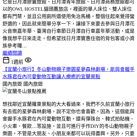
它是日月潭膠囊旅館、日月潭青年旅館、日月潭商務旅館都可
以的OWL HOSTEL貓頭鷹旅店，裡面的單人床位、雙人床位
都有門禁，並且公用廁所還使用免治馬桶，整個住起來覺得蠻
舒適的，因此就來簡單分享一下，讓接下來要去參與日月潭花
火音樂嘉年華、臺灣自行車節日月潭自行車嘉年華活動，或是
像我想平日來走走，但希望找日月潭實惠住宿的背包客或小資
族參考囉…
繼續閱讀
1週前
【宜蘭小旅行】冬山動物親子樂園星夢森林劇場，能與會握手
水豚君在內可愛動物互動讓人療癒的宜蘭景點
國內旅遊
國內旅遊
想找鄰近宜蘭羅東景點的大大看過來，我們不久前宜蘭小旅行
有去逛的星夢森林劇場，說不定你也會喜歡。因為，這個能與
會握手水豚君在內可愛動物互動，還有彈珠台、韓式拍貼機、
小火車、餐飲…等設施，並且可進行手作DIY的冬山動物親子
樂園，不管是大朋友、小朋友來都可以玩得盡興。另外，只要