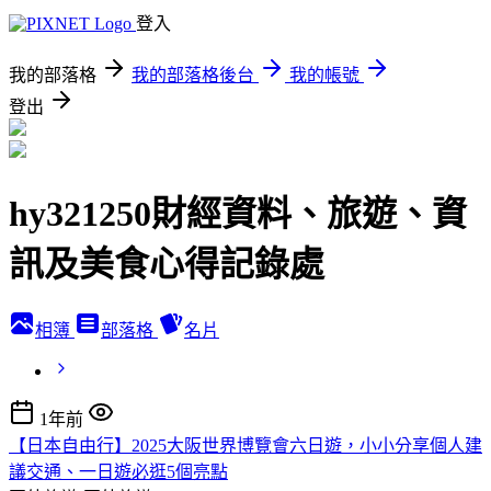
登入
我的部落格
我的部落格後台
我的帳號
登出
hy321250財經資料、旅遊、資
訊及美食心得記錄處
相簿
部落格
名片
1年前
【日本自由行】2025大阪世界博覽會六日遊，小小分享個人建
議交通、一日遊必逛5個亮點