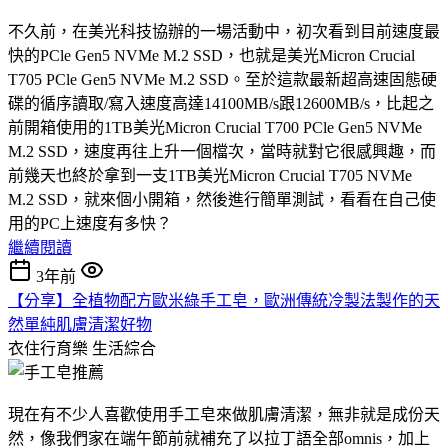
不久前，在美光科技協辦的一場活動中，初次看到目前速度最
快的PCle Gen5 NVMe M.2 SSD，也就是美光Micron Crucial
T705 PCle Gen5 NVMe M.2 SSD。至於這款最新超高速固態硬
碟的循序讀取/寫入速度高達14100MB/s跟12600MB/s，比起之
前開箱使用的1TB美光Micron Crucial T700 PCle Gen5 NVMe
M.2 SSD，速度再往上升一個檔次，當時就對它很感興趣，而
前幾天也終於拿到一支1TB美光Micron Crucial T705 NVMe
M.2 SSD，就來個小開箱，然後進行簡單測試，看看在自己使
用的PC上速度有多快？
繼續閱讀
3年前
【分享】全植物配方歐米綠手工皂，歐洲傳統冷製法製作的天
然單純肌膚清潔好物
衣住行育樂
生活綜合
現在有不少人喜歡使用手工皂來做肌膚清潔，無非就是成份天
然，像我們家在端午節前就補充了以拉丁語全部omnis，加上