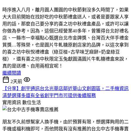
時序進入八月，離月圓人團圓的中秋節剩沒多久時間了，如果
大大目前開始在找好吃的中秋節禮盒送人，或者是要跟家人享
用的話，那麼自己要分享的喜之坊中秋禮盒產品，或許可以讓
你做為參考。因為，這個已經營業40多年，曾獲得台北好禮名
店、一縣市一幸福點心甄選台北市金牌獎、台灣百大伴手禮金
質獎…等殊榮，也是圓片牛軋糖原創店家的品牌，以這次拿到
的喜之坊中秋悅禮禮盒（綠豆椪+古早味芝麻餅+奶皇綠豆
椪），還有喜之坊中秋限定玉兔獻圓滿圓片牛軋糖禮盒來說，
真的是送禮、自用兩相宜呢！
繼續閱讀
2天前
【分享】創宇通訊台北光華店鄰近華山文創園區，二手機資訊
清楚選擇多還有全省創宇門市可提供後續服務
實用資訊
數位生活
朋友不久前想幫家人換手機，由於預算有限，想選擇夠用的二
手機或福利機即可，而他問我有沒有推薦的台北中古手機專賣