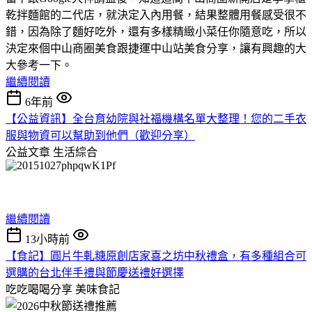
乾拌麵館的二代店，就決定入內用餐，結果整體用餐感受很不
錯，因為除了麵好吃外，還有多樣精緻小菜任你隨意吃，所以
決定來個中山商圈美食跟捷運中山站美食分享，讓有興趣的大
大參考一下。
繼續閱讀
6年前
【公益資訊】全台育幼院與社福機構名單大整理！您的二手衣
服與物資可以幫助到他們（歡迎分享）
公益文章
生活綜合
繼續閱讀
13小時前
【食記】圓片牛軋糖原創店家喜之坊中秋禮盒，有多種組合可
選購的台北伴手禮與節慶送禮好選擇
吃吃喝喝分享
美味食記