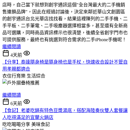
店時，自己當下就想到創宇通訊這個"全台灣最大的二手機銷
售連鎖品牌"，因此在經過討論後，決定來鄰近華山文創園區
的創宇通訊台北光華店找找看，結果這裡陳列的二手手機、二
手平板、二手筆電、二手吸塵器選擇相當多，甚至還有全新商
品可選購，同時商品資訊標示也很清楚，後續全省創宇門市也
可提供服務，最終也有挑選到符合需求的二手iPhone手機呢！
繼續閱讀
4天前
【分享】泰達隨身椅是隨身椅也是手杖，快速收合設計不管自
用孝親都適合
衣住行育樂
生活綜合
繼續閱讀
6天前
【食記】老婆吃鍋有特色豆漿湯底，搭配海陸奏伙雙人套餐讓
人吃得滿足的宜蘭火鍋店
吃吃喝喝分享
美味食記