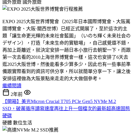
國外旅遊
國外旅遊
EXPO 2025大阪世界博覽會（2025年日本國際博覽會、大阪萬
國博覽會、大阪·關西世博）已經正式開展了，至於這次的主
題「讓生命更光輝的未來社會藍圖」（いのち輝く未来社会の
デザイン），打造「未來生命的實驗場」，自己感覺還不錯，
再加上距離近，就決定安排一趟日本小旅行去朝聖一下，而跟
第一次去看的2010上海世界博覽會一樣，這次也安排了6天去
逛2025大阪世博，然後能看多少算多少，因此也有一些事前準
備跟實際看到的資訊可供分享，所以就簡單分享一下，讓之後
安排這裡做為大阪景點來走走的大大做個參考。
繼續閱讀
2年前
【開箱】美光Micron Crucial T705 PCle Gen5 NVMe M.2
SSD，破萬循序讀寫速度再往上升一個檔次的最新超高速固態
硬碟
硬體
數位生活