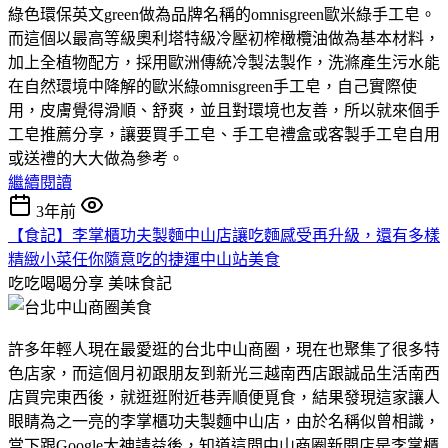
綠色環保英文green做為品牌名稱的omnisgreen歐米綠手工皂。
而這個以最高等級奧利塔特級冷壓初榨橄欖油做為基本材料，
加上全植物配方，採用歐洲傳統冷製法製作，洗滌產生污水能
在自然環境中降解的歐米綠omnisgreen手工皂，自己實際使
用，皮膚覺得滑順、舒爽，並且對環境也友善，所以就來個手
工皂推薦分享，讓要買手工皂、手工皂禮盒或客製手工皂自用
或送禮的大大做為參考。
繼續閱讀
3年前
【食記】李掌櫃功夫製麵中山店讓吃麵感受再升級，還有多樣
精緻小菜任你隨意吃的捷運中山站美食
吃吃喝喝分享
美味食記
許多年輕人現在最愛逛的台北中山商圈，現在也聚集了很多特
色店家，而這個月初跟朋友到新光三越南西店跟誠品生活南西
店買完東西後，就逛逛附近巷弄順便覓食，結果發現這家讓人
眼睛為之一亮的李掌櫃功夫製麵中山店，由於名稱似曾相識，
當下跟Google大神請益後，知道這間中山商圈新開店是李掌櫃