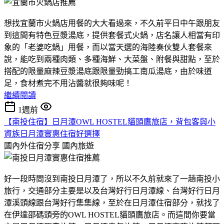
想找宜蘭市火鍋店用餐的大大看過來，不久前平日中午跟朋友
到這間有特色豆漿湯底，提供套餐式火鍋，店名讓人相當有印
象的「老婆吃鍋」用餐，而以當天選的海陸奏伙雙人套餐來
說，能吃到兩種肉類、多種海鮮、大菜盤、附餐與甜點，至於
搭配的限量麻辣豆漿湯底跟限量勁搞工南瓜湯底，由於味道
足，食材煮完不用沾醬就很夠味呢！
繼續閱讀
1週前
【南投住宿】日月潭OWL HOSTEL貓頭鷹旅店，背包客與小
資族日月潭實惠住宿好選擇
國內外住宿分享
國內旅遊
好一段時間沒到南投日月潭了，所以不久前就來了一趟南投小
旅行，交通部分主要是以及台灣好行日月潭線、台灣好行日月
潭溪頭線跟台灣好行集集線，至於在日月潭住宿部分，就找了
在伊達邵碼頭旁的OWL HOSTEL貓頭鷹旅店。而這間你要當