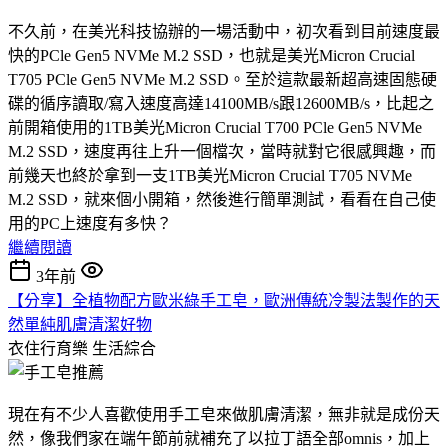
不久前，在美光科技協辦的一場活動中，初次看到目前速度最
快的PCle Gen5 NVMe M.2 SSD，也就是美光Micron Crucial
T705 PCle Gen5 NVMe M.2 SSD。至於這款最新超高速固態硬
碟的循序讀取/寫入速度高達14100MB/s跟12600MB/s，比起之
前開箱使用的1TB美光Micron Crucial T700 PCle Gen5 NVMe
M.2 SSD，速度再往上升一個檔次，當時就對它很感興趣，而
前幾天也終於拿到一支1TB美光Micron Crucial T705 NVMe
M.2 SSD，就來個小開箱，然後進行簡單測試，看看在自己使
用的PC上速度有多快？
繼續閱讀
3年前
【分享】全植物配方歐米綠手工皂，歐洲傳統冷製法製作的天
然單純肌膚清潔好物
衣住行育樂
生活綜合
現在有不少人喜歡使用手工皂來做肌膚清潔，無非就是成份天
然，像我們家在端午節前就補充了以拉丁語全部omnis，加上