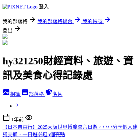
登入
我的部落格
我的部落格後台
我的帳號
登出
hy321250財經資料、旅遊、資
訊及美食心得記錄處
相簿
部落格
名片
1年前
【日本自由行】2025大阪世界博覽會六日遊，小小分享個人建
議交通、一日遊必逛5個亮點