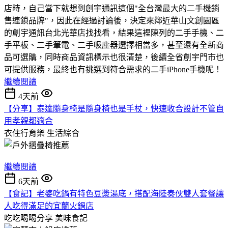
店時，自己當下就想到創宇通訊這個"全台灣最大的二手機銷
售連鎖品牌"，因此在經過討論後，決定來鄰近華山文創園區
的創宇通訊台北光華店找找看，結果這裡陳列的二手手機、二
手平板、二手筆電、二手吸塵器選擇相當多，甚至還有全新商
品可選購，同時商品資訊標示也很清楚，後續全省創宇門市也
可提供服務，最終也有挑選到符合需求的二手iPhone手機呢！
繼續閱讀
4天前
【分享】泰達隨身椅是隨身椅也是手杖，快速收合設計不管自
用孝親都適合
衣住行育樂
生活綜合
繼續閱讀
6天前
【食記】老婆吃鍋有特色豆漿湯底，搭配海陸奏伙雙人套餐讓
人吃得滿足的宜蘭火鍋店
吃吃喝喝分享
美味食記