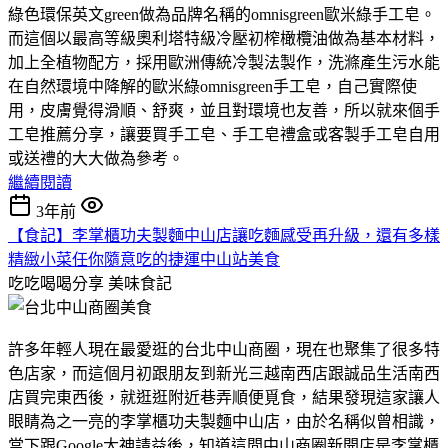
綠色環保英文green做為品牌名稱的omnisgreen歐米綠手工皂。
而這個以最高等級奧利塔特級冷壓初榨橄欖油做為基本材料，
加上全植物配方，採用歐洲傳統冷製法製作，洗滌產生污水能
在自然環境中降解的歐米綠omnisgreen手工皂，自己實際使
用，皮膚覺得滑順、舒爽，並且對環境也友善，所以就來個手
工皂推薦分享，讓要買手工皂、手工皂禮盒或客製手工皂自用
或送禮的大大做為參考。
繼續閱讀
3年前
【食記】李掌櫃功夫製麵中山店讓吃麵感受再升級，還有多樣
精緻小菜任你隨意吃的捷運中山站美食
吃吃喝喝分享
美味食記
許多年輕人現在最愛逛的台北中山商圈，現在也聚集了很多特
色店家，而這個月初跟朋友到新光三越南西店跟誠品生活南西
店買完東西後，就逛逛附近巷弄順便覓食，結果發現這家讓人
眼睛為之一亮的李掌櫃功夫製麵中山店，由於名稱似曾相識，
當下跟Google大神請益後，知道這間中山商圈新開店是李掌櫃