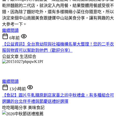
乾拌麵館的二代店，就決定入內用餐，結果整體用餐感受很不
錯，因為除了麵好吃外，還有多樣精緻小菜任你隨意吃，所以
決定來個中山商圈美食跟捷運中山站美食分享，讓有興趣的大
大參考一下。
繼續閱讀
6年前
【公益資訊】全台育幼院與社福機構名單大整理！您的二手衣
服與物資可以幫助到他們（歡迎分享）
公益文章
生活綜合
繼續閱讀
13小時前
【食記】圓片牛軋糖原創店家喜之坊中秋禮盒，有多種組合可
選購的台北伴手禮與節慶送禮好選擇
吃吃喝喝分享
美味食記