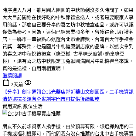
時序進入八月，離月圓人團圓的中秋節剩沒多久時間了，如果
大大目前開始在找好吃的中秋節禮盒送人，或者是要跟家人享
用的話，那麼自己要分享的喜之坊中秋禮盒產品，或許可以讓
你做為參考。因為，這個已經營業40多年，曾獲得台北好禮名
店、一縣市一幸福點心甄選台北市金牌獎、台灣百大伴手禮金
質獎…等殊榮，也是圓片牛軋糖原創店家的品牌，以這次拿到
的喜之坊中秋悅禮禮盒（綠豆椪+古早味芝麻餅+奶皇綠豆
椪），還有喜之坊中秋限定玉兔獻圓滿圓片牛軋糖禮盒來說，
真的是送禮、自用兩相宜呢！
繼續閱讀
2天前
【分享】創宇通訊台北光華店鄰近華山文創園區，二手機資訊
清楚選擇多還有全省創宇門市可提供後續服務
實用資訊
數位生活
朋友不久前想幫家人換手機，由於預算有限，想選擇夠用的二
手機或福利機即可，而他問我有沒有推薦的台北中古手機專賣