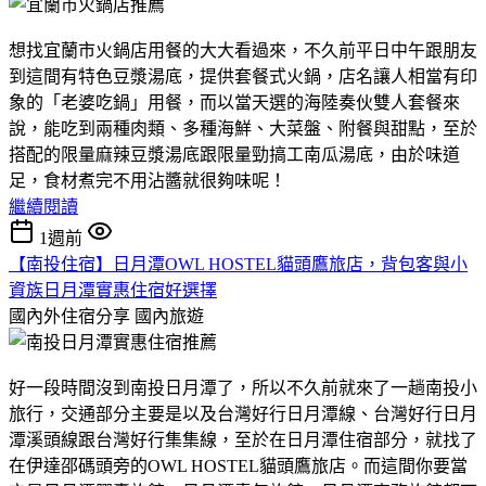
想找宜蘭市火鍋店用餐的大大看過來，不久前平日中午跟朋友
到這間有特色豆漿湯底，提供套餐式火鍋，店名讓人相當有印
象的「老婆吃鍋」用餐，而以當天選的海陸奏伙雙人套餐來
說，能吃到兩種肉類、多種海鮮、大菜盤、附餐與甜點，至於
搭配的限量麻辣豆漿湯底跟限量勁搞工南瓜湯底，由於味道
足，食材煮完不用沾醬就很夠味呢！
繼續閱讀
1週前
【南投住宿】日月潭OWL HOSTEL貓頭鷹旅店，背包客與小
資族日月潭實惠住宿好選擇
國內外住宿分享
國內旅遊
好一段時間沒到南投日月潭了，所以不久前就來了一趟南投小
旅行，交通部分主要是以及台灣好行日月潭線、台灣好行日月
潭溪頭線跟台灣好行集集線，至於在日月潭住宿部分，就找了
在伊達邵碼頭旁的OWL HOSTEL貓頭鷹旅店。而這間你要當