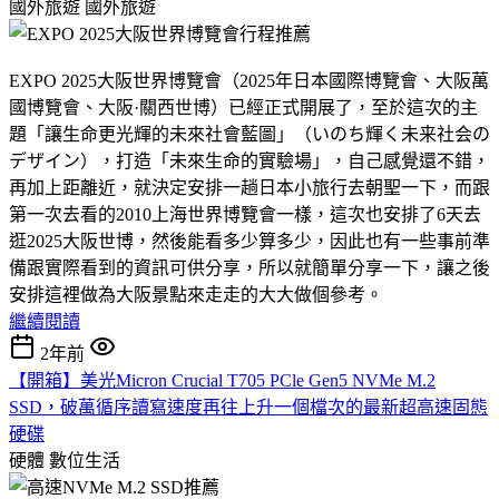
國外旅遊
國外旅遊
EXPO 2025大阪世界博覽會（2025年日本國際博覽會、大阪萬
國博覽會、大阪·關西世博）已經正式開展了，至於這次的主
題「讓生命更光輝的未來社會藍圖」（いのち輝く未来社会の
デザイン），打造「未來生命的實驗場」，自己感覺還不錯，
再加上距離近，就決定安排一趟日本小旅行去朝聖一下，而跟
第一次去看的2010上海世界博覽會一樣，這次也安排了6天去
逛2025大阪世博，然後能看多少算多少，因此也有一些事前準
備跟實際看到的資訊可供分享，所以就簡單分享一下，讓之後
安排這裡做為大阪景點來走走的大大做個參考。
繼續閱讀
2年前
【開箱】美光Micron Crucial T705 PCle Gen5 NVMe M.2
SSD，破萬循序讀寫速度再往上升一個檔次的最新超高速固態
硬碟
硬體
數位生活