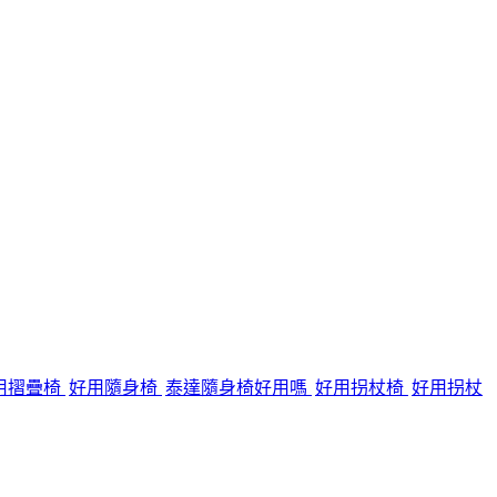
用摺疊椅
好用隨身椅
泰達隨身椅好用嗎
好用拐杖椅
好用拐杖