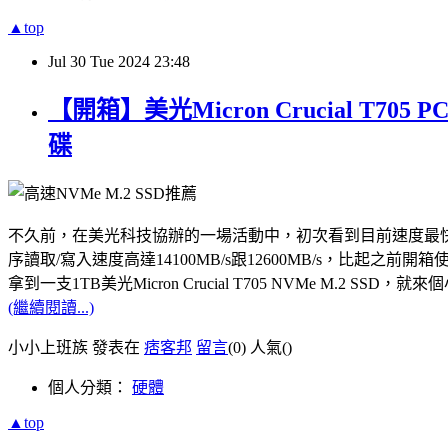
▲top
Jul
30
Tue
2024
23:48
【開箱】美光Micron Crucial T7
碟
不久前，在美光科技協辦的一場活動中，初次看到目前速度最快的PCle Gen5
序讀取/寫入速度高達14100MB/s跟12600MB/s，比起之前開箱使用
拿到一支1TB美光Micron Crucial T705 NVMe M.
(繼續閱讀...)
小小上班族 發表在
痞客邦
留言
(0)
人氣(
)
個人分類：
硬體
▲top