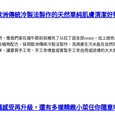
歐洲傳統冷製法製作的天然單純肌膚清潔好
們家在端午節前就補充了以拉丁語全部omnis，加上綠色環保英文
物配方，採用歐洲傳統冷製法製作，洗滌產生污水能在自然環境中降
享，讓要買手工皂、手工皂禮盒或客製手工皂自用或送禮的大大
麵感受再升級，還有多樣精緻小菜任你隨意