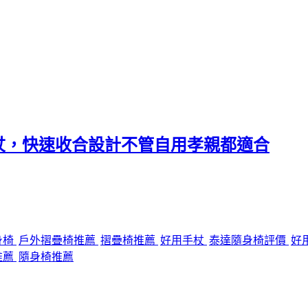
杖，快速收合設計不管自用孝親都適合
身椅
戶外摺疊椅推薦
摺疊椅推薦
好用手杖
泰達隨身椅評價
好
推薦
隨身椅推薦