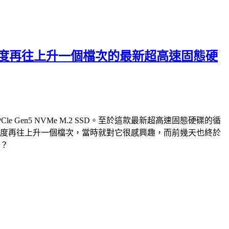
破萬循序讀寫速度再往上升一個檔次的最新超高速固態硬
PCle Gen5 NVMe M.2 SSD。至於這款最新超高速固態硬碟的循
e M.2 SSD，速度再往上升一個檔次，當時就對它很感興趣，而前幾天也終於
快？