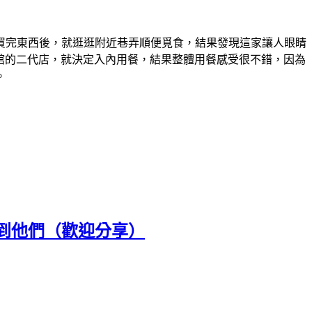
買完東西後，就逛逛附近巷弄順便覓食，結果發現這家讓人眼睛
麵館的二代店，就決定入內用餐，結果整體用餐感受很不錯，因為
。
到他們（歡迎分享）