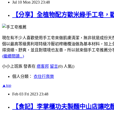
Jul
10
Mon
2023
23:48
【分享】全植物配方歐米綠手工皂，
現在有不少人喜歡使用手工皂來做肌膚清潔，無非就是成份天然，像我
個以最高等級奧利塔特級冷壓初榨橄欖油做為基本材料，加上全植
得滑順、舒爽，並且對環境也友善，所以就來個手工皂推薦分
(繼續閱讀...)
小小上班族 發表在
痞客邦
留言
(0)
人氣(
)
個人分類：
衣住行育樂
▲top
Feb
03
Fri
2023
23:48
【食記】李掌櫃功夫製麵中山店讓吃