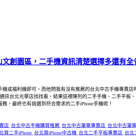
山文創園區，二手機資訊清楚選擇多還有全
手機或福利機即可，而他問我有沒有推薦的台北中古手機專賣店
宇通訊台北光華店找找看，結果這裡陳列的二手手機、二手平板
，最終也有挑選到符合需求的二手iPhone手機呢！
專賣店
台北中古手機購買推薦
台北中古筆電專賣店
台北中古筆
北買二手iPhone
台北買iPhone中古機
台北二手平板專賣店
台北