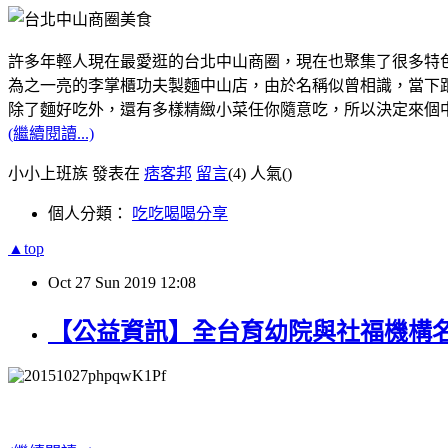
許多年輕人現在最愛逛的台北中山商圈，現在也聚集了很多特
為之一亮的李掌櫃功夫製麵中山店，由於名稱似曾相識，當下跟
除了麵好吃外，還有多樣精緻小菜任你隨意吃，所以決定來個
(繼續閱讀...)
小小上班族 發表在
痞客邦
留言
(4)
人氣(
)
個人分類：
吃吃喝喝分享
▲top
Oct
27
Sun
2019
12:08
【公益資訊】全台育幼院與社福機構