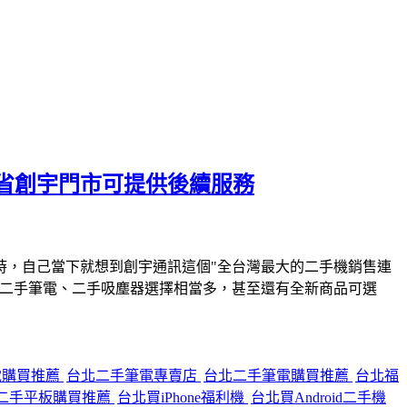
省創宇門市可提供後續服務
時，自己當下就想到創宇通訊這個"全台灣最大的二手機銷售連
、二手筆電、二手吸塵器選擇相當多，甚至還有全新商品可選
電購買推薦
台北二手筆電專賣店
台北二手筆電購買推薦
台北福
二手平板購買推薦
台北買iPhone福利機
台北買Android二手機