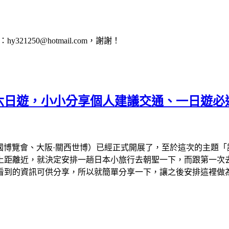
1250@hotmail.com，謝謝！
會六日遊，小小分享個人建議交通、一日遊必
、大阪萬國博覽會、大阪·關西世博）已經正式開展了，至於這次的主
離近，就決定安排一趟日本小旅行去朝聖一下，而跟第一次去看的
看到的資訊可供分享，所以就簡單分享一下，讓之後安排這裡做