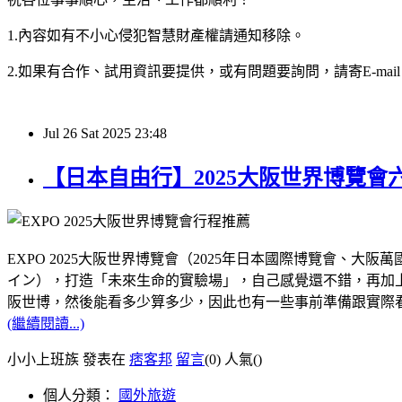
1.內容如有不小心侵犯智慧財產權請通知移除。
2.如果有合作、試用資訊要提供，或有問題要詢問，請寄E-mail：hy32
Jul
26
Sat
2025
23:48
【日本自由行】2025大阪世界博覽
EXPO 2025大阪世界博覽會（2025年日本國際博覽會
イン），打造「未來生命的實驗場」，自己感覺還不錯，再加上距
阪世博，然後能看多少算多少，因此也有一些事前準備跟實際
(繼續閱讀...)
小小上班族 發表在
痞客邦
留言
(0)
人氣(
)
個人分類：
國外旅遊