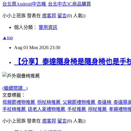
台北買Android中古機
台北中古3C商品購買
小小上班族 發表在
痞客邦
留言
(0)
人氣(
)
個人分類：
實用資訊
▲top
Aug
03
Mon
2026
23:30
【分享】泰達隨身椅是隨身椅也是手
(繼續閱讀...)
文章標籤：
母親節禮物推薦
拐杖椅推薦
父親節禮物推薦
泰達椅
泰達隨
手杖椅推薦
送老人家禮物推薦
手杖推薦
拐杖推薦
孝親禮物
小小上班族 發表在
痞客邦
留言
(0)
人氣(
)