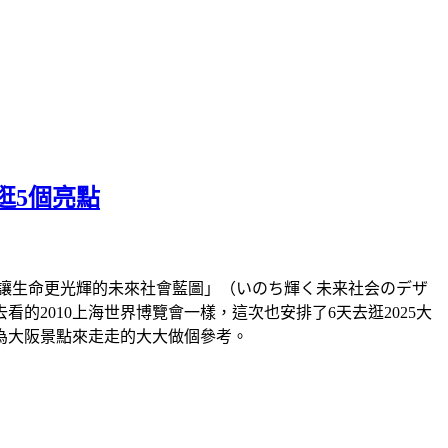
逛5個亮點
題「讓生命更光輝的未來社會藍圖」（いのち輝く未来社会のデザ
2010上海世界博覽會一樣，這次也安排了6天去逛2025大
為大阪景點來走走的大大做個參考。