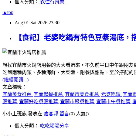
個人分類：
衣住行育樂
▲top
Aug
01
Sat
2026
23:30
【食記】老婆吃鍋有特色豆漿湯底，
想找宜蘭市火鍋店用餐的大大看過來，不久前平日中午跟朋友
吃到兩種肉類、多種海鮮、大菜盤、附餐與甜點，至於搭配的
(繼續閱讀...)
文章標籤：
宜蘭美食推薦
宜蘭聚餐推薦
宜蘭市美食推薦
老婆吃鍋
宜蘭
廳推薦
宜蘭好吃餐廳推薦
宜蘭市聚餐推薦
宜蘭市午餐推薦
小小上班族 發表在
痞客邦
留言
(0)
人氣(
)
個人分類：
吃吃喝喝分享