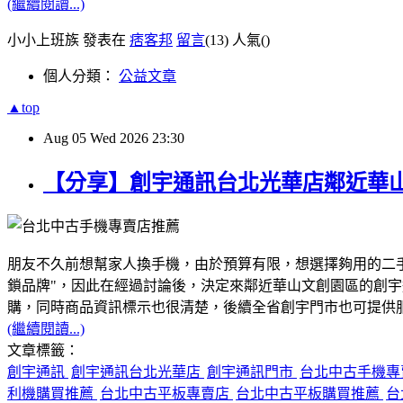
(繼續閱讀...)
小小上班族 發表在
痞客邦
留言
(13)
人氣(
)
個人分類：
公益文章
▲top
Aug
05
Wed
2026
23:30
【分享】創宇通訊台北光華店鄰近華
朋友不久前想幫家人換手機，由於預算有限，想選擇夠用的二
鎖品牌"，因此在經過討論後，決定來鄰近華山文創園區的創
購，同時商品資訊標示也很清楚，後續全省創宇門市也可提供服務
(繼續閱讀...)
文章標籤：
創宇通訊
創宇通訊台北光華店
創宇通訊門市
台北中古手機
利機購買推薦
台北中古平板專賣店
台北中古平板購買推薦
台