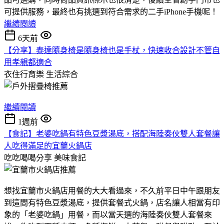
可提供服務，最終也有挑選到符合需求的二手iPhone手機呢！
繼續閱讀
6天前
【分享】泰達隨身椅是隨身椅也是手杖，快速收合設計不管自
用孝親都適合
衣住行育樂
生活綜合
繼續閱讀
1週前
【食記】老婆吃鍋有特色豆漿湯底，搭配海陸奏伙雙人套餐讓
人吃得滿足的宜蘭火鍋店
吃吃喝喝分享
美味食記
想找宜蘭市火鍋店用餐的大大看過來，不久前平日中午跟朋友
到這間有特色豆漿湯底，提供套餐式火鍋，店名讓人相當有印
象的「老婆吃鍋」用餐，而以當天選的海陸奏伙雙人套餐來