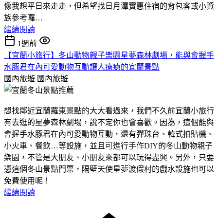
像我想平日來走走，但希望找日月潭實惠住宿的背包客或小資
族參考囉…
繼續閱讀
1週前
【宜蘭小旅行】冬山動物親子樂園星夢森林劇場，能與會握手
水豚君在內可愛動物互動讓人療癒的宜蘭景點
國內旅遊
國內旅遊
想找鄰近宜蘭羅東景點的大大看過來，我們不久前宜蘭小旅行
有去逛的星夢森林劇場，說不定你也會喜歡。因為，這個能與
會握手水豚君在內可愛動物互動，還有彈珠台、韓式拍貼機、
小火車、餐飲…等設施，並且可進行手作DIY的冬山動物親子
樂園，不管是大朋友、小朋友來都可以玩得盡興。另外，只要
憑這個冬山景點門票，隔壁天使星夢渡假村的戲水設施也可以
免費使用呢！
繼續閱讀