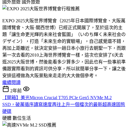
國外旅遊
國外旅遊
EXPO 2025大阪世界博覽會（2025年日本國際博覽會、大阪萬
國博覽會、大阪·關西世博）已經正式開展了，至於這次的主
題「讓生命更光輝的未來社會藍圖」（いのち輝く未来社会の
デザイン），打造「未來生命的實驗場」，自己感覺還不錯，
再加上距離近，就決定安排一趟日本小旅行去朝聖一下，而跟
第一次去看的2010上海世界博覽會一樣，這次也安排了6天去
逛2025大阪世博，然後能看多少算多少，因此也有一些事前準
備跟實際看到的資訊可供分享，所以就簡單分享一下，讓之後
安排這裡做為大阪景點來走走的大大做個參考。
繼續閱讀
2年前
【開箱】美光Micron Crucial T705 PCle Gen5 NVMe M.2
SSD，破萬循序讀寫速度再往上升一個檔次的最新超高速固態
硬碟
硬體
數位生活