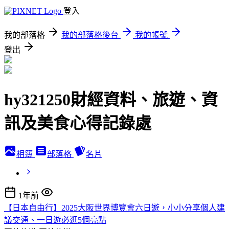
登入
我的部落格
我的部落格後台
我的帳號
登出
hy321250財經資料、旅遊、資
訊及美食心得記錄處
相簿
部落格
名片
1年前
【日本自由行】2025大阪世界博覽會六日遊，小小分享個人建
議交通、一日遊必逛5個亮點