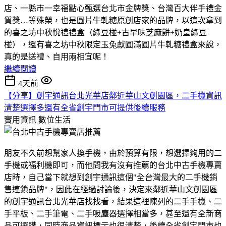
店、一縣市一幸福點心甄選台北市金牌獎、台灣百大伴手禮金
質獎…等殊榮，也是圓片牛軋糖原創店家的品牌，以這次拿到
的喜之坊中秋悅禮禮盒（綠豆椪+古早味芝麻餅+奶皇綠豆
椪），還有喜之坊中秋限定玉兔獻圓滿圓片牛軋糖禮盒來說，
真的是送禮、自用兩相宜呢！
繼續閱讀
4天前
【分享】創宇通訊台北光華店鄰近華山文創園區，二手機資訊
清楚選擇多還有全省創宇門市可提供後續服務
實用資訊
數位生活
朋友不久前想幫家人換手機，由於預算有限，想選擇夠用的二
手機或福利機即可，而他問我有沒有推薦的台北中古手機專賣
店時，自己當下就想到創宇通訊這個"全台灣最大的二手機銷
售連鎖品牌"，因此在經過討論後，決定來鄰近華山文創園區
的創宇通訊台北光華店找找看，結果這裡陳列的二手手機、二
手平板、二手筆電、二手吸塵器選擇相當多，甚至還有全新商
品可選購，同時商品資訊標示也很清楚，後續全省創宇門市也