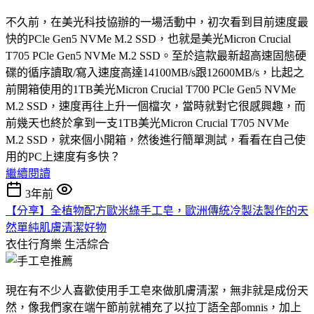
不久前，在美光科技協辦的一場活動中，初次看到目前速度最
快的PCle Gen5 NVMe M.2 SSD，也就是美光Micron Crucial
T705 PCle Gen5 NVMe M.2 SSD。至於這款最新超高速固態硬
碟的循序讀取/寫入速度高達14100MB/s跟12600MB/s，比起之
前開箱使用的1TB美光Micron Crucial T700 PCle Gen5 NVMe
M.2 SSD，速度再往上升一個檔次，當時就對它很感興趣，而
前幾天也終於拿到一支1TB美光Micron Crucial T705 NVMe
M.2 SSD，就來個小開箱，然後進行簡單測試，看看在自己使
用的PC上速度有多快？
繼續閱讀
3年前
【分享】全植物配方歐米綠手工皂，歐洲傳統冷製法製作的天
然單純肌膚清潔好物
衣住行育樂
生活綜合
現在有不少人喜歡使用手工皂來做肌膚清潔，無非就是成份天
然，像我們家在端午節前就補充了以拉丁語全部omnis，加上