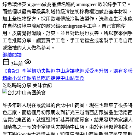
綠色環保英文green做為品牌名稱的omnisgreen歐米綠手工皂。
而這個以最高等級奧利塔特級冷壓初榨橄欖油做為基本材料，
加上全植物配方，採用歐洲傳統冷製法製作，洗滌產生污水能
在自然環境中降解的歐米綠omnisgreen手工皂，自己實際使
用，皮膚覺得滑順、舒爽，並且對環境也友善，所以就來個手
工皂推薦分享，讓要買手工皂、手工皂禮盒或客製手工皂自用
或送禮的大大做為參考。
繼續閱讀
3年前
【食記】李掌櫃功夫製麵中山店讓吃麵感受再升級，還有多樣
精緻小菜任你隨意吃的捷運中山站美食
吃吃喝喝分享
美味食記
許多年輕人現在最愛逛的台北中山商圈，現在也聚集了很多特
色店家，而這個月初跟朋友到新光三越南西店跟誠品生活南西
店買完東西後，就逛逛附近巷弄順便覓食，結果發現這家讓人
眼睛為之一亮的李掌櫃功夫製麵中山店，由於名稱似曾相識，
當下跟Google大神請益後，知道這間中山商圈新開店是李掌櫃