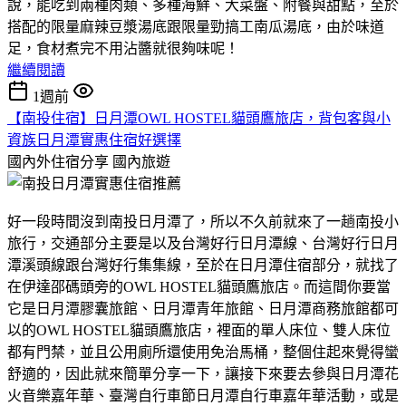
說，能吃到兩種肉類、多種海鮮、大菜盤、附餐與甜點，至於
搭配的限量麻辣豆漿湯底跟限量勁搞工南瓜湯底，由於味道
足，食材煮完不用沾醬就很夠味呢！
繼續閱讀
1週前
【南投住宿】日月潭OWL HOSTEL貓頭鷹旅店，背包客與小
資族日月潭實惠住宿好選擇
國內外住宿分享
國內旅遊
好一段時間沒到南投日月潭了，所以不久前就來了一趟南投小
旅行，交通部分主要是以及台灣好行日月潭線、台灣好行日月
潭溪頭線跟台灣好行集集線，至於在日月潭住宿部分，就找了
在伊達邵碼頭旁的OWL HOSTEL貓頭鷹旅店。而這間你要當
它是日月潭膠囊旅館、日月潭青年旅館、日月潭商務旅館都可
以的OWL HOSTEL貓頭鷹旅店，裡面的單人床位、雙人床位
都有門禁，並且公用廁所還使用免治馬桶，整個住起來覺得蠻
舒適的，因此就來簡單分享一下，讓接下來要去參與日月潭花
火音樂嘉年華、臺灣自行車節日月潭自行車嘉年華活動，或是