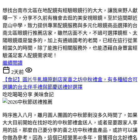
想找台南市北區在地配鏡有經驗眼鏡行的大大，讓我來野人獻
曝一下，分享不久前有機會去逛的美安視眼鏡。至於這間鄰近
崑山中學，致力提供專業配鏡服務與多元化眼鏡商品選擇的台
南北區眼鏡行推薦店家，雖然店面不大，不過可選擇鏡框、太
陽眼鏡還是蠻多的，加上有通過國考的老闆，已經在這行從業
相當久的時間，除了能進行相關服務外，也能憑藉自身豐富經
驗滿足客人配鏡需求呢！
繼續閱讀
2天前
【食記】圓片牛軋糖原創店家喜之坊中秋禮盒，有多種組合可
選購的台北伴手禮與節慶送禮好選擇
吃吃喝喝分享
美味食記
時序進入八月，離月圓人團圓的中秋節剩沒多久時間了，如果
大大目前開始在找好吃的中秋節禮盒送人，或者是要跟家人享
用的話，那麼自己要分享的喜之坊中秋禮盒產品，或許可以讓
你做為參考。因為，這個已經營業40多年，曾獲得台北好禮名