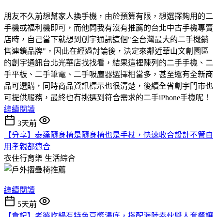
朋友不久前想幫家人換手機，由於預算有限，想選擇夠用的二
手機或福利機即可，而他問我有沒有推薦的台北中古手機專賣
店時，自己當下就想到創宇通訊這個"全台灣最大的二手機銷
售連鎖品牌"，因此在經過討論後，決定來鄰近華山文創園區
的創宇通訊台北光華店找找看，結果這裡陳列的二手手機、二
手平板、二手筆電、二手吸塵器選擇相當多，甚至還有全新商
品可選購，同時商品資訊標示也很清楚，後續全省創宇門市也
可提供服務，最終也有挑選到符合需求的二手iPhone手機呢！
繼續閱讀
3天前
【分享】泰達隨身椅是隨身椅也是手杖，快速收合設計不管自
用孝親都適合
衣住行育樂
生活綜合
繼續閱讀
5天前
【食記】老婆吃鍋有特色豆漿湯底，搭配海陸奏伙雙人套餐讓