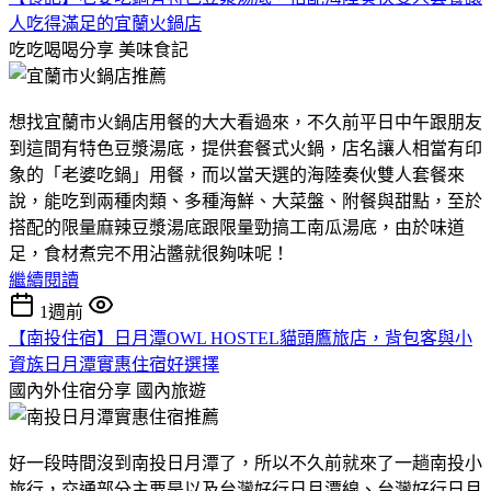
人吃得滿足的宜蘭火鍋店
吃吃喝喝分享
美味食記
想找宜蘭市火鍋店用餐的大大看過來，不久前平日中午跟朋友
到這間有特色豆漿湯底，提供套餐式火鍋，店名讓人相當有印
象的「老婆吃鍋」用餐，而以當天選的海陸奏伙雙人套餐來
說，能吃到兩種肉類、多種海鮮、大菜盤、附餐與甜點，至於
搭配的限量麻辣豆漿湯底跟限量勁搞工南瓜湯底，由於味道
足，食材煮完不用沾醬就很夠味呢！
繼續閱讀
1週前
【南投住宿】日月潭OWL HOSTEL貓頭鷹旅店，背包客與小
資族日月潭實惠住宿好選擇
國內外住宿分享
國內旅遊
好一段時間沒到南投日月潭了，所以不久前就來了一趟南投小
旅行，交通部分主要是以及台灣好行日月潭線、台灣好行日月