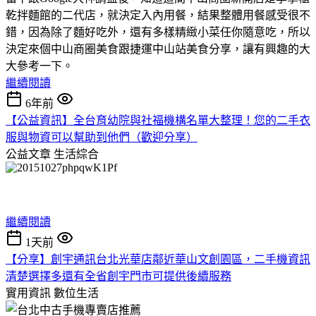
乾拌麵館的二代店，就決定入內用餐，結果整體用餐感受很不
錯，因為除了麵好吃外，還有多樣精緻小菜任你隨意吃，所以
決定來個中山商圈美食跟捷運中山站美食分享，讓有興趣的大
大參考一下。
繼續閱讀
6年前
【公益資訊】全台育幼院與社福機構名單大整理！您的二手衣
服與物資可以幫助到他們（歡迎分享）
公益文章
生活綜合
繼續閱讀
1天前
【分享】創宇通訊台北光華店鄰近華山文創園區，二手機資訊
清楚選擇多還有全省創宇門市可提供後續服務
實用資訊
數位生活