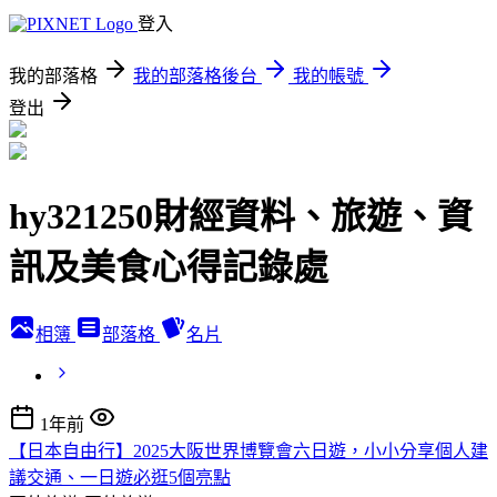
登入
我的部落格
我的部落格後台
我的帳號
登出
hy321250財經資料、旅遊、資
訊及美食心得記錄處
相簿
部落格
名片
1年前
【日本自由行】2025大阪世界博覽會六日遊，小小分享個人建
議交通、一日遊必逛5個亮點