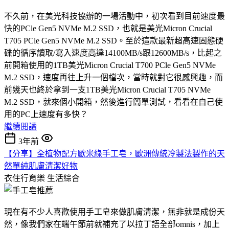
不久前，在美光科技協辦的一場活動中，初次看到目前速度最
快的PCle Gen5 NVMe M.2 SSD，也就是美光Micron Crucial
T705 PCle Gen5 NVMe M.2 SSD。至於這款最新超高速固態硬
碟的循序讀取/寫入速度高達14100MB/s跟12600MB/s，比起之
前開箱使用的1TB美光Micron Crucial T700 PCle Gen5 NVMe
M.2 SSD，速度再往上升一個檔次，當時就對它很感興趣，而
前幾天也終於拿到一支1TB美光Micron Crucial T705 NVMe
M.2 SSD，就來個小開箱，然後進行簡單測試，看看在自己使
用的PC上速度有多快？
繼續閱讀
3年前
【分享】全植物配方歐米綠手工皂，歐洲傳統冷製法製作的天
然單純肌膚清潔好物
衣住行育樂
生活綜合
現在有不少人喜歡使用手工皂來做肌膚清潔，無非就是成份天
然，像我們家在端午節前就補充了以拉丁語全部omnis，加上