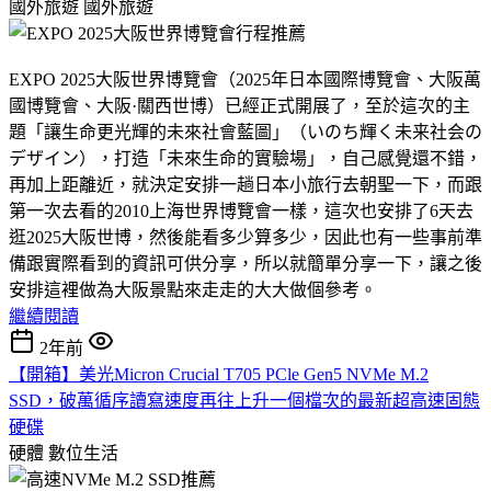
國外旅遊
國外旅遊
EXPO 2025大阪世界博覽會（2025年日本國際博覽會、大阪萬
國博覽會、大阪·關西世博）已經正式開展了，至於這次的主
題「讓生命更光輝的未來社會藍圖」（いのち輝く未来社会の
デザイン），打造「未來生命的實驗場」，自己感覺還不錯，
再加上距離近，就決定安排一趟日本小旅行去朝聖一下，而跟
第一次去看的2010上海世界博覽會一樣，這次也安排了6天去
逛2025大阪世博，然後能看多少算多少，因此也有一些事前準
備跟實際看到的資訊可供分享，所以就簡單分享一下，讓之後
安排這裡做為大阪景點來走走的大大做個參考。
繼續閱讀
2年前
【開箱】美光Micron Crucial T705 PCle Gen5 NVMe M.2
SSD，破萬循序讀寫速度再往上升一個檔次的最新超高速固態
硬碟
硬體
數位生活