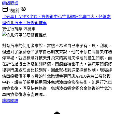
繼續閱讀
1週前
【分享】APEX尖端凹痕修復中心竹北微鈑金專門店，仔細處
理竹北汽車凹痕修復推薦
衣住行育樂
汽機車
對有汽車的使用者來說，當然不希望自己車子有凹痕、刮痕，
但遇到了怎麼辦？就拿自己朋友來說，他的車停在高爾夫球場
停車場，就這樣剛好被天外飛來的高爾夫球砸到產生凹痕，而
在評估過後因為沒傷到烤漆，凹痕面積也不大，讓汽車凹痕修
復專門店處理會比較划算，因此就找到這家採預約制，現場評
估凹痕報價不用收費的竹北微鈑金專門店APEX尖端凹痕修復
中心，讓這間採用採用國外免烤漆凹痕修復技術，能進行汽車
凹痕修復、酒窩快速修復，免烤漆微鈑金鋁合金修復的竹北汽
車凹痕修復專家處理囉…
繼續閱讀