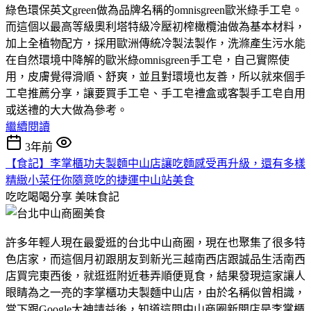
綠色環保英文green做為品牌名稱的omnisgreen歐米綠手工皂。
而這個以最高等級奧利塔特級冷壓初榨橄欖油做為基本材料，
加上全植物配方，採用歐洲傳統冷製法製作，洗滌產生污水能
在自然環境中降解的歐米綠omnisgreen手工皂，自己實際使
用，皮膚覺得滑順、舒爽，並且對環境也友善，所以就來個手
工皂推薦分享，讓要買手工皂、手工皂禮盒或客製手工皂自用
或送禮的大大做為參考。
繼續閱讀
3年前
【食記】李掌櫃功夫製麵中山店讓吃麵感受再升級，還有多樣
精緻小菜任你隨意吃的捷運中山站美食
吃吃喝喝分享
美味食記
許多年輕人現在最愛逛的台北中山商圈，現在也聚集了很多特
色店家，而這個月初跟朋友到新光三越南西店跟誠品生活南西
店買完東西後，就逛逛附近巷弄順便覓食，結果發現這家讓人
眼睛為之一亮的李掌櫃功夫製麵中山店，由於名稱似曾相識，
當下跟Google大神請益後，知道這間中山商圈新開店是李掌櫃