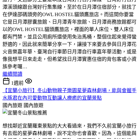
潭溪頭線跟台灣好行集集線，至於在日月潭住宿部分，就找了
在伊達邵碼頭旁的OWL HOSTEL貓頭鷹旅店。而這間你要當
它是日月潭膠囊旅館、日月潭青年旅館、日月潭商務旅館都可
以的OWL HOSTEL貓頭鷹旅店，裡面的單人床位、雙人床位
都有門禁，並且公用廁所還使用免治馬桶，整個住起來覺得蠻
舒適的，因此就來簡單分享一下，讓接下來要去參與日月潭花
火音樂嘉年華、臺灣自行車節日月潭自行車嘉年華活動，或是
像我想平日來走走，但希望找日月潭實惠住宿的背包客或小資
族參考囉…
繼續閱讀
1週前
【宜蘭小旅行】冬山動物親子樂園星夢森林劇場，能與會握手
水豚君在內可愛動物互動讓人療癒的宜蘭景點
國內旅遊
國內旅遊
想找鄰近宜蘭羅東景點的大大看過來，我們不久前宜蘭小旅行
有去逛的星夢森林劇場，說不定你也會喜歡。因為，這個能與