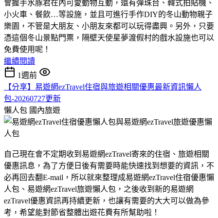
會握手水豚君在內可愛動物互動，還有彈珠台、韓式拍貼機、
小火車、餐飲…等設施，並且可進行手作DIY的冬山動物親子
樂園，不管是大朋友、小朋友來都可以玩得盡興。另外，只要
憑這個冬山景點門票，隔壁天使星夢渡假村的戲水設施也可以
免費使用呢！
繼續閱讀
1週前
【分享】易遊網ezTravel住宿與旅遊相關優惠最新資訊懶人
包-20260727更新
懶人包
國內旅遊
自己現在會不定期收到易遊網ezTravel寄來的住宿、旅遊相關
優惠訊息，為了方便日後有需要時能快速找到想要的資訊，不
必再回去翻E-mail，所以就來整理成易遊網ezTravel住宿優惠懶
人包、易遊網ezTravel旅遊懶人包，之後收到新的易遊網
ezTravel優惠資訊再持續更新，也讓有需要的大大可以做為參
考，希望能對節省整體出遊花費有所幫助啦！