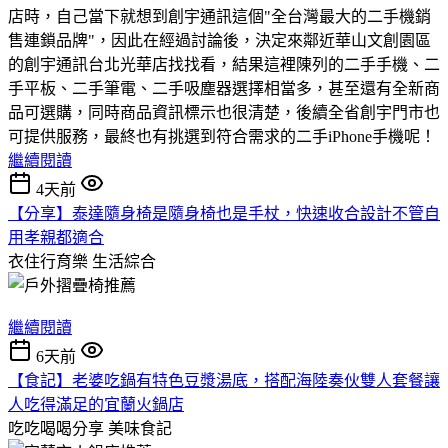
店時，自己當下就想到創宇通訊這個"全台灣最大的二手機銷
售連鎖品牌"，因此在經過討論後，決定來鄰近華山文創園區
的創宇通訊台北光華店找找看，結果這裡陳列的二手手機、二
手平板、二手筆電、二手吸塵器選擇相當多，甚至還有全新商
品可選購，同時商品資訊標示也很清楚，後續全省創宇門市也
可提供服務，最終也有挑選到符合需求的二手iPhone手機呢！
繼續閱讀
4天前
【分享】泰達隨身椅是隨身椅也是手杖，快速收合設計不管自
用孝親都適合
衣住行育樂
生活綜合
繼續閱讀
6天前
【食記】老婆吃鍋有特色豆漿湯底，搭配海陸奏伙雙人套餐讓
人吃得滿足的宜蘭火鍋店
吃吃喝喝分享
美味食記