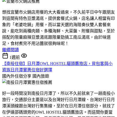
想找宜蘭市火鍋店用餐的大大看過來，不久前平日中午跟朋友
到這間有特色豆漿湯底，提供套餐式火鍋，店名讓人相當有印
象的「老婆吃鍋」用餐，而以當天選的海陸奏伙雙人套餐來
說，能吃到兩種肉類、多種海鮮、大菜盤、附餐與甜點，至於
搭配的限量麻辣豆漿湯底跟限量勁搞工南瓜湯底，由於味道
足，食材煮完不用沾醬就很夠味呢！
繼續閱讀
1週前
【南投住宿】日月潭OWL HOSTEL貓頭鷹旅店，背包客與小
資族日月潭實惠住宿好選擇
國內外住宿分享
國內旅遊
好一段時間沒到南投日月潭了，所以不久前就來了一趟南投小
旅行，交通部分主要是以及台灣好行日月潭線、台灣好行日月
潭溪頭線跟台灣好行集集線，至於在日月潭住宿部分，就找了
在伊達邵碼頭旁的OWL HOSTEL貓頭鷹旅店。而這間你要當