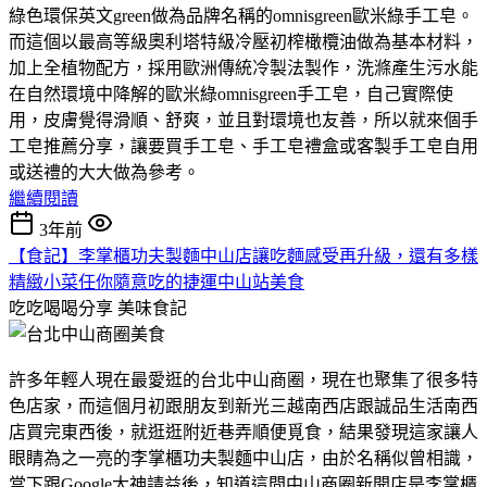
綠色環保英文green做為品牌名稱的omnisgreen歐米綠手工皂。
而這個以最高等級奧利塔特級冷壓初榨橄欖油做為基本材料，
加上全植物配方，採用歐洲傳統冷製法製作，洗滌產生污水能
在自然環境中降解的歐米綠omnisgreen手工皂，自己實際使
用，皮膚覺得滑順、舒爽，並且對環境也友善，所以就來個手
工皂推薦分享，讓要買手工皂、手工皂禮盒或客製手工皂自用
或送禮的大大做為參考。
繼續閱讀
3年前
【食記】李掌櫃功夫製麵中山店讓吃麵感受再升級，還有多樣
精緻小菜任你隨意吃的捷運中山站美食
吃吃喝喝分享
美味食記
許多年輕人現在最愛逛的台北中山商圈，現在也聚集了很多特
色店家，而這個月初跟朋友到新光三越南西店跟誠品生活南西
店買完東西後，就逛逛附近巷弄順便覓食，結果發現這家讓人
眼睛為之一亮的李掌櫃功夫製麵中山店，由於名稱似曾相識，
當下跟Google大神請益後，知道這間中山商圈新開店是李掌櫃