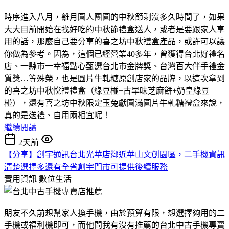
時序進入八月，離月圓人團圓的中秋節剩沒多久時間了，如果
大大目前開始在找好吃的中秋節禮盒送人，或者是要跟家人享
用的話，那麼自己要分享的喜之坊中秋禮盒產品，或許可以讓
你做為參考。因為，這個已經營業40多年，曾獲得台北好禮名
店、一縣市一幸福點心甄選台北市金牌獎、台灣百大伴手禮金
質獎…等殊榮，也是圓片牛軋糖原創店家的品牌，以這次拿到
的喜之坊中秋悅禮禮盒（綠豆椪+古早味芝麻餅+奶皇綠豆
椪），還有喜之坊中秋限定玉兔獻圓滿圓片牛軋糖禮盒來說，
真的是送禮、自用兩相宜呢！
繼續閱讀
2天前
【分享】創宇通訊台北光華店鄰近華山文創園區，二手機資訊
清楚選擇多還有全省創宇門市可提供後續服務
實用資訊
數位生活
朋友不久前想幫家人換手機，由於預算有限，想選擇夠用的二
手機或福利機即可，而他問我有沒有推薦的台北中古手機專賣