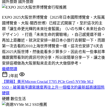
國外旅遊
國外旅遊
EXPO 2025大阪世界博覽會（2025年日本國際博覽會、大阪萬
國博覽會、大阪·關西世博）已經正式開展了，至於這次的主
題「讓生命更光輝的未來社會藍圖」（いのち輝く未来社会の
デザイン），打造「未來生命的實驗場」，自己感覺還不錯，
再加上距離近，就決定安排一趟日本小旅行去朝聖一下，而跟
第一次去看的2010上海世界博覽會一樣，這次也安排了6天去
逛2025大阪世博，然後能看多少算多少，因此也有一些事前準
備跟實際看到的資訊可供分享，所以就簡單分享一下，讓之後
安排這裡做為大阪景點來走走的大大做個參考。
繼續閱讀
2年前
【開箱】美光Micron Crucial T705 PCle Gen5 NVMe M.2
SSD，破萬循序讀寫速度再往上升一個檔次的最新超高速固態
硬碟
硬體
數位生活