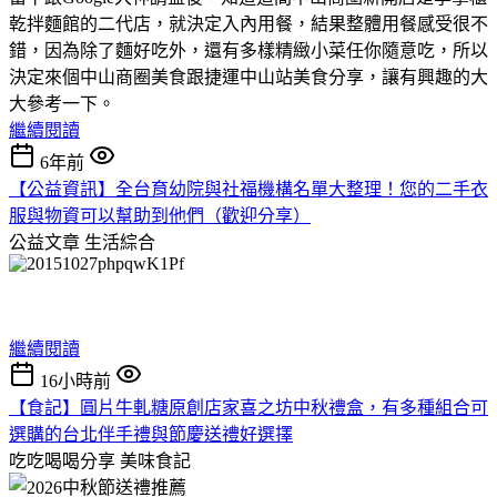
乾拌麵館的二代店，就決定入內用餐，結果整體用餐感受很不
錯，因為除了麵好吃外，還有多樣精緻小菜任你隨意吃，所以
決定來個中山商圈美食跟捷運中山站美食分享，讓有興趣的大
大參考一下。
繼續閱讀
6年前
【公益資訊】全台育幼院與社福機構名單大整理！您的二手衣
服與物資可以幫助到他們（歡迎分享）
公益文章
生活綜合
繼續閱讀
16小時前
【食記】圓片牛軋糖原創店家喜之坊中秋禮盒，有多種組合可
選購的台北伴手禮與節慶送禮好選擇
吃吃喝喝分享
美味食記