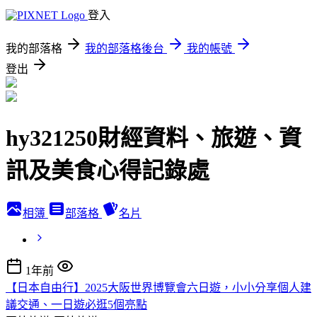
登入
我的部落格
我的部落格後台
我的帳號
登出
hy321250財經資料、旅遊、資
訊及美食心得記錄處
相簿
部落格
名片
1年前
【日本自由行】2025大阪世界博覽會六日遊，小小分享個人建
議交通、一日遊必逛5個亮點