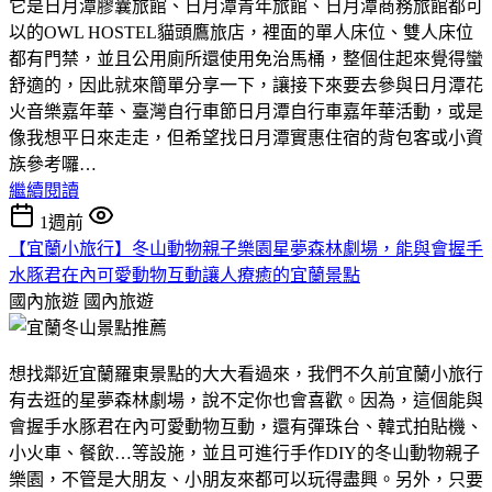
它是日月潭膠囊旅館、日月潭青年旅館、日月潭商務旅館都可
以的OWL HOSTEL貓頭鷹旅店，裡面的單人床位、雙人床位
都有門禁，並且公用廁所還使用免治馬桶，整個住起來覺得蠻
舒適的，因此就來簡單分享一下，讓接下來要去參與日月潭花
火音樂嘉年華、臺灣自行車節日月潭自行車嘉年華活動，或是
像我想平日來走走，但希望找日月潭實惠住宿的背包客或小資
族參考囉…
繼續閱讀
1週前
【宜蘭小旅行】冬山動物親子樂園星夢森林劇場，能與會握手
水豚君在內可愛動物互動讓人療癒的宜蘭景點
國內旅遊
國內旅遊
想找鄰近宜蘭羅東景點的大大看過來，我們不久前宜蘭小旅行
有去逛的星夢森林劇場，說不定你也會喜歡。因為，這個能與
會握手水豚君在內可愛動物互動，還有彈珠台、韓式拍貼機、
小火車、餐飲…等設施，並且可進行手作DIY的冬山動物親子
樂園，不管是大朋友、小朋友來都可以玩得盡興。另外，只要