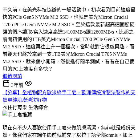
不久前，在美光科技協辦的一場活動中，初次看到目前速度最
快的PCle Gen5 NVMe M.2 SSD，也就是美光Micron Crucial
T705 PCle Gen5 NVMe M.2 SSD。至於這款最新超高速固態硬
碟的循序讀取/寫入速度高達14100MB/s跟12600MB/s，比起之
前開箱使用的1TB美光Micron Crucial T700 PCle Gen5 NVMe
M.2 SSD，速度再往上升一個檔次，當時就對它很感興趣，而
前幾天也終於拿到一支1TB美光Micron Crucial T705 NVMe
M.2 SSD，就來個小開箱，然後進行簡單測試，看看在自己使
用的PC上速度有多快？
繼續閱讀
3年前
【分享】全植物配方歐米綠手工皂，歐洲傳統冷製法製作的天
然單純肌膚清潔好物
衣住行育樂
生活綜合
現在有不少人喜歡使用手工皂來做肌膚清潔，無非就是成份天
然，像我們家在端午節前就補充了以拉丁語全部omnis，加上