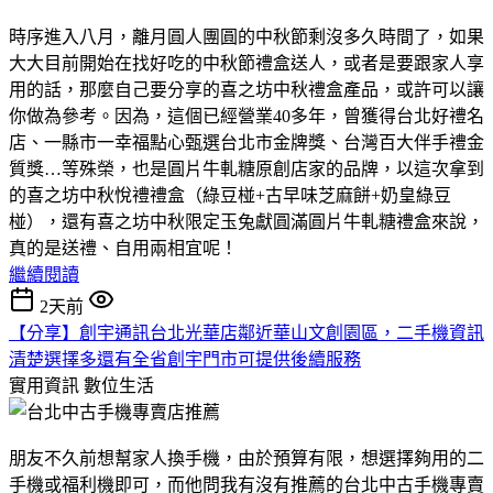
時序進入八月，離月圓人團圓的中秋節剩沒多久時間了，如果
大大目前開始在找好吃的中秋節禮盒送人，或者是要跟家人享
用的話，那麼自己要分享的喜之坊中秋禮盒產品，或許可以讓
你做為參考。因為，這個已經營業40多年，曾獲得台北好禮名
店、一縣市一幸福點心甄選台北市金牌獎、台灣百大伴手禮金
質獎…等殊榮，也是圓片牛軋糖原創店家的品牌，以這次拿到
的喜之坊中秋悅禮禮盒（綠豆椪+古早味芝麻餅+奶皇綠豆
椪），還有喜之坊中秋限定玉兔獻圓滿圓片牛軋糖禮盒來說，
真的是送禮、自用兩相宜呢！
繼續閱讀
2天前
【分享】創宇通訊台北光華店鄰近華山文創園區，二手機資訊
清楚選擇多還有全省創宇門市可提供後續服務
實用資訊
數位生活
朋友不久前想幫家人換手機，由於預算有限，想選擇夠用的二
手機或福利機即可，而他問我有沒有推薦的台北中古手機專賣