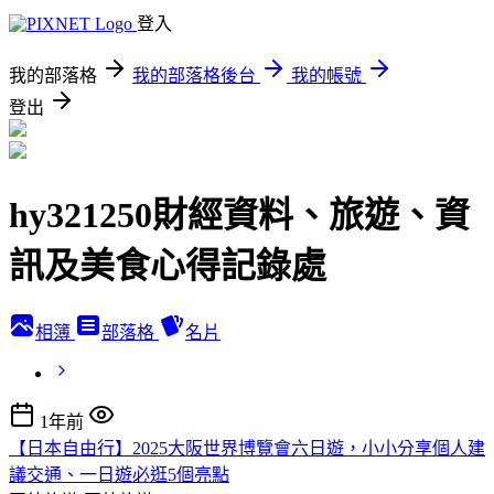
登入
我的部落格
我的部落格後台
我的帳號
登出
hy321250財經資料、旅遊、資
訊及美食心得記錄處
相簿
部落格
名片
1年前
【日本自由行】2025大阪世界博覽會六日遊，小小分享個人建
議交通、一日遊必逛5個亮點