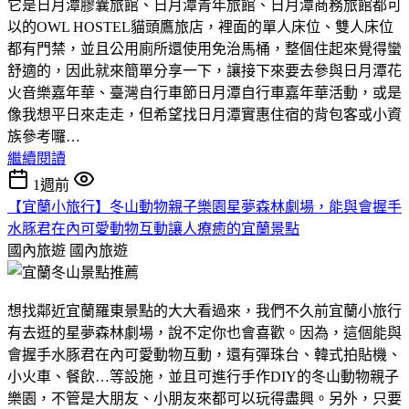
它是日月潭膠囊旅館、日月潭青年旅館、日月潭商務旅館都可
以的OWL HOSTEL貓頭鷹旅店，裡面的單人床位、雙人床位
都有門禁，並且公用廁所還使用免治馬桶，整個住起來覺得蠻
舒適的，因此就來簡單分享一下，讓接下來要去參與日月潭花
火音樂嘉年華、臺灣自行車節日月潭自行車嘉年華活動，或是
像我想平日來走走，但希望找日月潭實惠住宿的背包客或小資
族參考囉…
繼續閱讀
1週前
【宜蘭小旅行】冬山動物親子樂園星夢森林劇場，能與會握手
水豚君在內可愛動物互動讓人療癒的宜蘭景點
國內旅遊
國內旅遊
想找鄰近宜蘭羅東景點的大大看過來，我們不久前宜蘭小旅行
有去逛的星夢森林劇場，說不定你也會喜歡。因為，這個能與
會握手水豚君在內可愛動物互動，還有彈珠台、韓式拍貼機、
小火車、餐飲…等設施，並且可進行手作DIY的冬山動物親子
樂園，不管是大朋友、小朋友來都可以玩得盡興。另外，只要