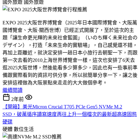
國外旅遊
國外旅遊
EXPO 2025大阪世界博覽會（2025年日本國際博覽會、大阪萬
國博覽會、大阪·關西世博）已經正式開展了，至於這次的主
題「讓生命更光輝的未來社會藍圖」（いのち輝く未来社会の
デザイン），打造「未來生命的實驗場」，自己感覺還不錯，
再加上距離近，就決定安排一趟日本小旅行去朝聖一下，而跟
第一次去看的2010上海世界博覽會一樣，這次也安排了6天去
逛2025大阪世博，然後能看多少算多少，因此也有一些事前準
備跟實際看到的資訊可供分享，所以就簡單分享一下，讓之後
安排這裡做為大阪景點來走走的大大做個參考。
繼續閱讀
2年前
【開箱】美光Micron Crucial T705 PCle Gen5 NVMe M.2
SSD，破萬循序讀寫速度再往上升一個檔次的最新超高速固態
硬碟
硬體
數位生活