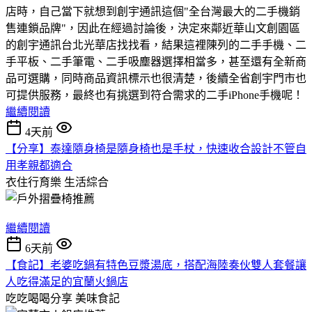
店時，自己當下就想到創宇通訊這個"全台灣最大的二手機銷
售連鎖品牌"，因此在經過討論後，決定來鄰近華山文創園區
的創宇通訊台北光華店找找看，結果這裡陳列的二手手機、二
手平板、二手筆電、二手吸塵器選擇相當多，甚至還有全新商
品可選購，同時商品資訊標示也很清楚，後續全省創宇門市也
可提供服務，最終也有挑選到符合需求的二手iPhone手機呢！
繼續閱讀
4天前
【分享】泰達隨身椅是隨身椅也是手杖，快速收合設計不管自
用孝親都適合
衣住行育樂
生活綜合
繼續閱讀
6天前
【食記】老婆吃鍋有特色豆漿湯底，搭配海陸奏伙雙人套餐讓
人吃得滿足的宜蘭火鍋店
吃吃喝喝分享
美味食記