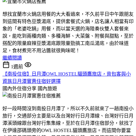
想找宜蘭市火鍋店用餐的大大看過來，不久前平日中午跟朋友
到這間有特色豆漿湯底，提供套餐式火鍋，店名讓人相當有印
象的「老婆吃鍋」用餐，而以當天選的海陸奏伙雙人套餐來
說，能吃到兩種肉類、多種海鮮、大菜盤、附餐與甜點，至於
搭配的限量麻辣豆漿湯底跟限量勁搞工南瓜湯底，由於味道
足，食材煮完不用沾醬就很夠味呢！
繼續閱讀
1週前
【南投住宿】日月潭OWL HOSTEL貓頭鷹旅店，背包客與小
資族日月潭實惠住宿好選擇
國內外住宿分享
國內旅遊
好一段時間沒到南投日月潭了，所以不久前就來了一趟南投小
旅行，交通部分主要是以及台灣好行日月潭線、台灣好行日月
潭溪頭線跟台灣好行集集線，至於在日月潭住宿部分，就找了
在伊達邵碼頭旁的OWL HOSTEL貓頭鷹旅店。而這間你要當