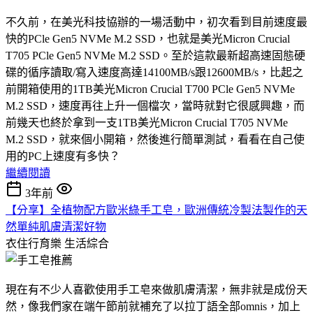
不久前，在美光科技協辦的一場活動中，初次看到目前速度最
快的PCle Gen5 NVMe M.2 SSD，也就是美光Micron Crucial
T705 PCle Gen5 NVMe M.2 SSD。至於這款最新超高速固態硬
碟的循序讀取/寫入速度高達14100MB/s跟12600MB/s，比起之
前開箱使用的1TB美光Micron Crucial T700 PCle Gen5 NVMe
M.2 SSD，速度再往上升一個檔次，當時就對它很感興趣，而
前幾天也終於拿到一支1TB美光Micron Crucial T705 NVMe
M.2 SSD，就來個小開箱，然後進行簡單測試，看看在自己使
用的PC上速度有多快？
繼續閱讀
3年前
【分享】全植物配方歐米綠手工皂，歐洲傳統冷製法製作的天
然單純肌膚清潔好物
衣住行育樂
生活綜合
現在有不少人喜歡使用手工皂來做肌膚清潔，無非就是成份天
然，像我們家在端午節前就補充了以拉丁語全部omnis，加上