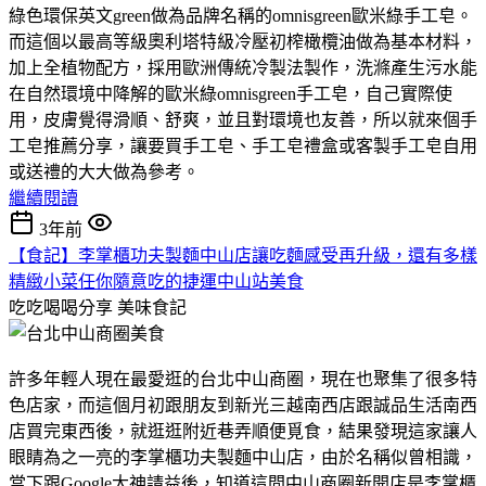
綠色環保英文green做為品牌名稱的omnisgreen歐米綠手工皂。
而這個以最高等級奧利塔特級冷壓初榨橄欖油做為基本材料，
加上全植物配方，採用歐洲傳統冷製法製作，洗滌產生污水能
在自然環境中降解的歐米綠omnisgreen手工皂，自己實際使
用，皮膚覺得滑順、舒爽，並且對環境也友善，所以就來個手
工皂推薦分享，讓要買手工皂、手工皂禮盒或客製手工皂自用
或送禮的大大做為參考。
繼續閱讀
3年前
【食記】李掌櫃功夫製麵中山店讓吃麵感受再升級，還有多樣
精緻小菜任你隨意吃的捷運中山站美食
吃吃喝喝分享
美味食記
許多年輕人現在最愛逛的台北中山商圈，現在也聚集了很多特
色店家，而這個月初跟朋友到新光三越南西店跟誠品生活南西
店買完東西後，就逛逛附近巷弄順便覓食，結果發現這家讓人
眼睛為之一亮的李掌櫃功夫製麵中山店，由於名稱似曾相識，
當下跟Google大神請益後，知道這間中山商圈新開店是李掌櫃