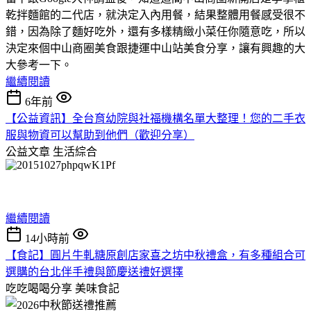
乾拌麵館的二代店，就決定入內用餐，結果整體用餐感受很不
錯，因為除了麵好吃外，還有多樣精緻小菜任你隨意吃，所以
決定來個中山商圈美食跟捷運中山站美食分享，讓有興趣的大
大參考一下。
繼續閱讀
6年前
【公益資訊】全台育幼院與社福機構名單大整理！您的二手衣
服與物資可以幫助到他們（歡迎分享）
公益文章
生活綜合
繼續閱讀
14小時前
【食記】圓片牛軋糖原創店家喜之坊中秋禮盒，有多種組合可
選購的台北伴手禮與節慶送禮好選擇
吃吃喝喝分享
美味食記