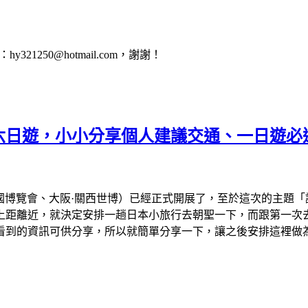
1250@hotmail.com，謝謝！
會六日遊，小小分享個人建議交通、一日遊必
、大阪萬國博覽會、大阪·關西世博）已經正式開展了，至於這次的主
離近，就決定安排一趟日本小旅行去朝聖一下，而跟第一次去看的
看到的資訊可供分享，所以就簡單分享一下，讓之後安排這裡做