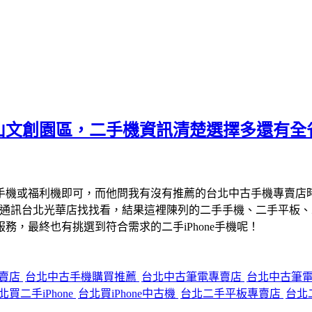
山文創園區，二手機資訊清楚選擇多還有全
手機或福利機即可，而他問我有沒有推薦的台北中古手機專賣店
宇通訊台北光華店找找看，結果這裡陳列的二手手機、二手平板
，最終也有挑選到符合需求的二手iPhone手機呢！
專賣店
台北中古手機購買推薦
台北中古筆電專賣店
台北中古筆
北買二手iPhone
台北買iPhone中古機
台北二手平板專賣店
台北