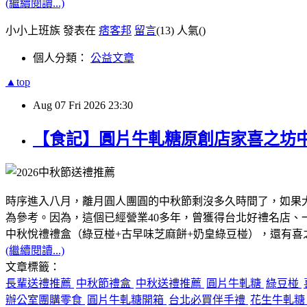
(繼續閱讀...)
小小上班族 發表在
痞客邦
留言
(13)
人氣(
)
個人分類：
公益文章
▲top
Aug
07
Fri
2026
23:30
【食記】圓片牛軋糖原創店家喜之坊
時序進入八月，離月圓人團圓的中秋節剩沒多久時間了，如果
為參考。因為，這個已經營業40多年，曾獲得台北好禮名店
中秋悅禮禮盒（綠豆椪+古早味芝麻餅+奶皇綠豆椪），還有
(繼續閱讀...)
文章標籤：
長輩送禮推薦
中秋節禮盒
中秋送禮推薦
圓片牛軋糖
綠豆椪
辦公室團購零食
圓片牛軋糖開箱
台北必買伴手禮
花生牛軋