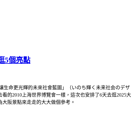
逛5個亮點
題「讓生命更光輝的未來社會藍圖」（いのち輝く未来社会のデザ
2010上海世界博覽會一樣，這次也安排了6天去逛2025大
為大阪景點來走走的大大做個參考。