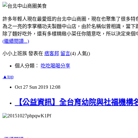
許多年輕人現在最愛逛的台北中山商圈，現在也聚集了很多特
為之一亮的李掌櫃功夫製麵中山店，由於名稱似曾相識，當下跟
除了麵好吃外，還有多樣精緻小菜任你隨意吃，所以決定來個
(繼續閱讀...)
小小上班族 發表在
痞客邦
留言
(4)
人氣(
)
個人分類：
吃吃喝喝分享
▲top
Oct
27
Sun
2019
12:08
【公益資訊】全台育幼院與社福機構