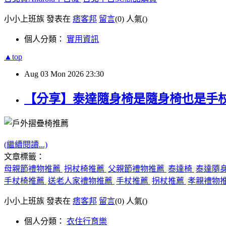
小小上班族 發表在
痞客邦
留言
(0)
人氣(
)
個人分類：
實用資訊
▲top
Aug
03
Mon
2026
23:30
【分享】泰達隨身椅是隨身椅也是手
(繼續閱讀...)
文章標籤：
母親節禮物推薦
拐杖椅推薦
父親節禮物推薦
泰達椅
泰達隨
手杖椅推薦
送老人家禮物推薦
手杖推薦
拐杖推薦
孝親禮物
小小上班族 發表在
痞客邦
留言
(0)
人氣(
)
個人分類：
衣住行育樂