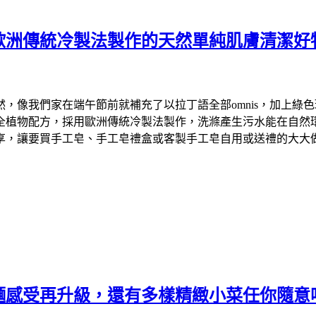
歐洲傳統冷製法製作的天然單純肌膚清潔好
們家在端午節前就補充了以拉丁語全部omnis，加上綠色環保英文
物配方，採用歐洲傳統冷製法製作，洗滌產生污水能在自然環境中降
享，讓要買手工皂、手工皂禮盒或客製手工皂自用或送禮的大大
麵感受再升級，還有多樣精緻小菜任你隨意