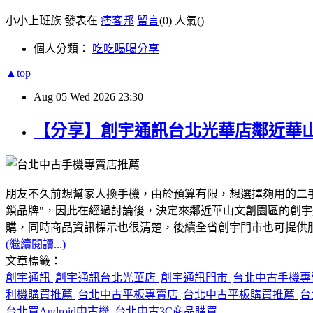
小小上班族 發表在
痞客邦
留言
(0)
人氣(
)
個人分類：
吃吃喝喝分享
▲top
Aug
05
Wed
2026
23:30
【分享】創宇通訊台北光華店鄰近華
朋友不久前想幫家人換手機，由於預算有限，想選擇夠用的二
鎖品牌"，因此在經過討論後，決定來鄰近華山文創園區的創
購，同時商品資訊標示也很清楚，後續全省創宇門市也可提供服務
(繼續閱讀...)
文章標籤：
創宇通訊
創宇通訊台北光華店
創宇通訊門市
台北中古手機
利機購買推薦
台北中古平板專賣店
台北中古平板購買推薦
台
台北買Android中古機
台北中古3C商品購買