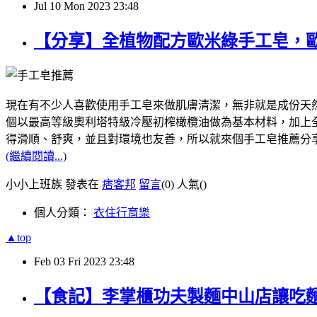
Jul
10
Mon
2023
23:48
【分享】全植物配方歐米綠手工皂，
現在有不少人喜歡使用手工皂來做肌膚清潔，無非就是成份天然，像我
個以最高等級奧利塔特級冷壓初榨橄欖油做為基本材料，加上全植
得滑順、舒爽，並且對環境也友善，所以就來個手工皂推薦分
(繼續閱讀...)
小小上班族 發表在
痞客邦
留言
(0)
人氣(
)
個人分類：
衣住行育樂
▲top
Feb
03
Fri
2023
23:48
【食記】李掌櫃功夫製麵中山店讓吃