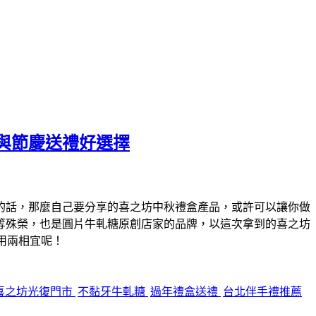
與節慶送禮好選擇
的話，那麼自己要分享的喜之坊中秋禮盒產品，或許可以讓你做
等殊榮，也是圓片牛軋糖原創店家的品牌，以這次拿到的喜之坊
用兩相宜呢！
喜之坊光復門市
不黏牙牛軋糖
過年禮盒送禮
台北伴手禮推薦