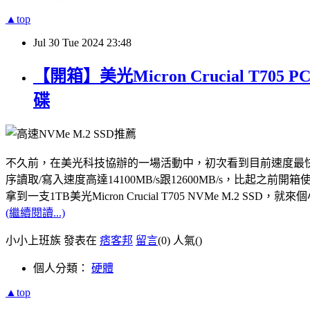
▲top
Jul
30
Tue
2024
23:48
【開箱】美光Micron Crucial T7
碟
不久前，在美光科技協辦的一場活動中，初次看到目前速度最快的PCle Gen5
序讀取/寫入速度高達14100MB/s跟12600MB/s，比起之前開箱使用
拿到一支1TB美光Micron Crucial T705 NVMe M.
(繼續閱讀...)
小小上班族 發表在
痞客邦
留言
(0)
人氣(
)
個人分類：
硬體
▲top