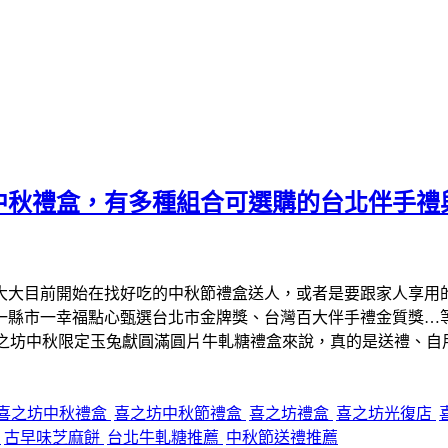
中秋禮盒，有多種組合可選購的台北伴手禮
大大目前開始在找好吃的中秋節禮盒送人，或者是要跟家人享用
、一縣市一幸福點心甄選台北市金牌獎、台灣百大伴手禮金質獎…
喜之坊中秋限定玉兔獻圓滿圓片牛軋糖禮盒來說，真的是送禮、自
喜之坊中秋禮盒
喜之坊中秋節禮盒
喜之坊禮盒
喜之坊光復店
糖
古早味芝麻餅
台北牛軋糖推薦
中秋節送禮推薦