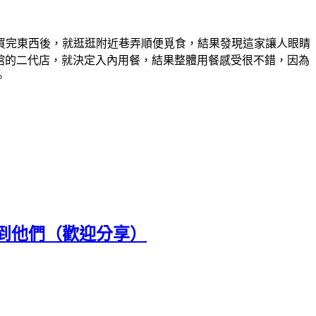
買完東西後，就逛逛附近巷弄順便覓食，結果發現這家讓人眼睛
麵館的二代店，就決定入內用餐，結果整體用餐感受很不錯，因為
。
到他們（歡迎分享）