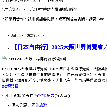
1.內容如有不小心侵犯智慧財產權請通知移除。
2.如果有合作、試用資訊要提供，或有問題要詢問，請寄E-mail：hy32
Jul
26
Sat
2025
23:48
【日本自由行】2025大阪世界博覽
EXPO 2025大阪世界博覽會（2025年日本國際博覽會
イン），打造「未來生命的實驗場」，自己感覺還不錯，再加上距
阪世博，然後能看多少算多少，因此也有一些事前準備跟實際
(繼續閱讀...)
小小上班族 發表在
痞客邦
留言
(0)
人氣(
)
個人分類：
國外旅遊