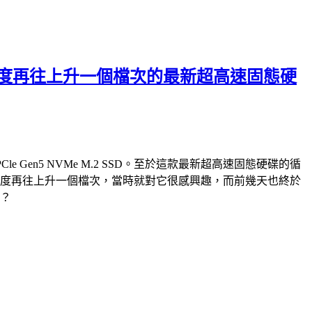
破萬循序讀寫速度再往上升一個檔次的最新超高速固態硬
PCle Gen5 NVMe M.2 SSD。至於這款最新超高速固態硬碟的循
e M.2 SSD，速度再往上升一個檔次，當時就對它很感興趣，而前幾天也終於
快？