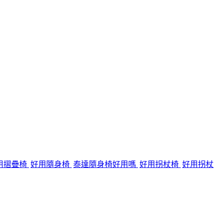
用摺疊椅
好用隨身椅
泰達隨身椅好用嗎
好用拐杖椅
好用拐杖