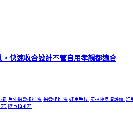
杖，快速收合設計不管自用孝親都適合
身椅
戶外摺疊椅推薦
摺疊椅推薦
好用手杖
泰達隨身椅評價
好
推薦
隨身椅推薦