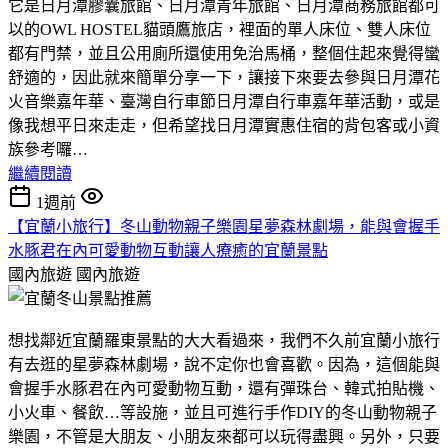
它是日月潭膠囊旅館、日月潭青年旅館、日月潭商務旅館都可
以的OWL HOSTEL貓頭鷹旅店，裡面的單人床位、雙人床位
都有門禁，並且公用廁所還使用免治馬桶，整個住起來覺得蠻
舒適的，因此就來簡單分享一下，讓接下來要去參與日月潭花
火音樂嘉年華、臺灣自行車節日月潭自行車嘉年華活動，或是
像我想平日來走走，但希望找日月潭實惠住宿的背包客或小資
族參考囉…
繼續閱讀
1週前
【宜蘭小旅行】冬山動物親子樂園星夢森林劇場，能與會握手
水豚君在內可愛動物互動讓人療癒的宜蘭景點
國內旅遊
國內旅遊
想找鄰近宜蘭羅東景點的大大看過來，我們不久前宜蘭小旅行
有去逛的星夢森林劇場，說不定你也會喜歡。因為，這個能與
會握手水豚君在內可愛動物互動，還有彈珠台、韓式拍貼機、
小火車、餐飲…等設施，並且可進行手作DIY的冬山動物親子
樂園，不管是大朋友、小朋友來都可以玩得盡興。另外，只要