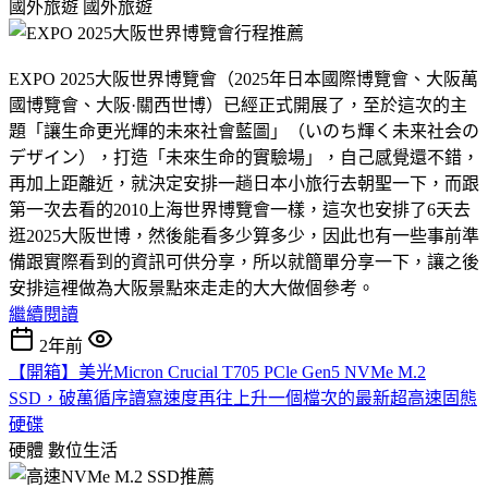
國外旅遊
國外旅遊
EXPO 2025大阪世界博覽會（2025年日本國際博覽會、大阪萬
國博覽會、大阪·關西世博）已經正式開展了，至於這次的主
題「讓生命更光輝的未來社會藍圖」（いのち輝く未来社会の
デザイン），打造「未來生命的實驗場」，自己感覺還不錯，
再加上距離近，就決定安排一趟日本小旅行去朝聖一下，而跟
第一次去看的2010上海世界博覽會一樣，這次也安排了6天去
逛2025大阪世博，然後能看多少算多少，因此也有一些事前準
備跟實際看到的資訊可供分享，所以就簡單分享一下，讓之後
安排這裡做為大阪景點來走走的大大做個參考。
繼續閱讀
2年前
【開箱】美光Micron Crucial T705 PCle Gen5 NVMe M.2
SSD，破萬循序讀寫速度再往上升一個檔次的最新超高速固態
硬碟
硬體
數位生活