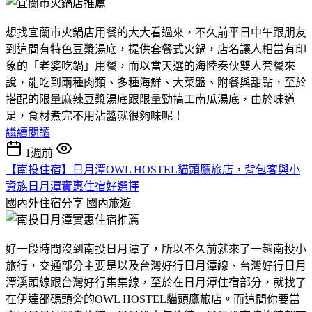
想找宜蘭市火鍋店用餐的大大看過來，不久前平日中午跟朋友
到這間有特色豆漿湯底，提供套餐式火鍋，店名讓人相當有印
象的「老婆吃鍋」用餐，而以當天選的海陸奏伙雙人套餐來
說，能吃到兩種肉類、多種海鮮、大菜盤、附餐與甜點，至於
搭配的限量麻辣豆漿湯底跟限量勁搞工南瓜湯底，由於味道
足，食材煮完不用沾醬就很夠味呢！
繼續閱讀
1週前
【南投住宿】日月潭OWL HOSTEL貓頭鷹旅店，背包客與小
資族日月潭實惠住宿好選擇
國內外住宿分享
國內旅遊
好一段時間沒到南投日月潭了，所以不久前就來了一趟南投小
旅行，交通部分主要是以及台灣好行日月潭線、台灣好行日月
潭溪頭線跟台灣好行集集線，至於在日月潭住宿部分，就找了
在伊達邵碼頭旁的OWL HOSTEL貓頭鷹旅店。而這間你要當