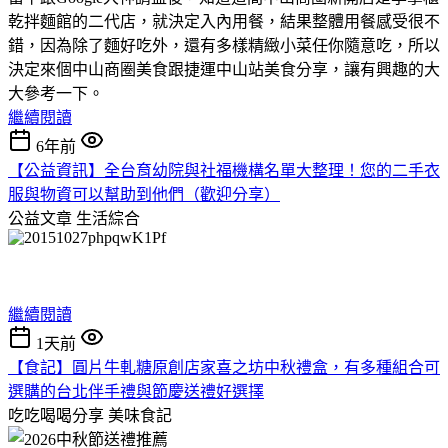
乾拌麵館的二代店，就決定入內用餐，結果整體用餐感受很不
錯，因為除了麵好吃外，還有多樣精緻小菜任你隨意吃，所以
決定來個中山商圈美食跟捷運中山站美食分享，讓有興趣的大
大參考一下。
繼續閱讀
6年前
【公益資訊】全台育幼院與社福機構名單大整理！您的二手衣
服與物資可以幫助到他們（歡迎分享）
公益文章
生活綜合
繼續閱讀
1天前
【食記】圓片牛軋糖原創店家喜之坊中秋禮盒，有多種組合可
選購的台北伴手禮與節慶送禮好選擇
吃吃喝喝分享
美味食記