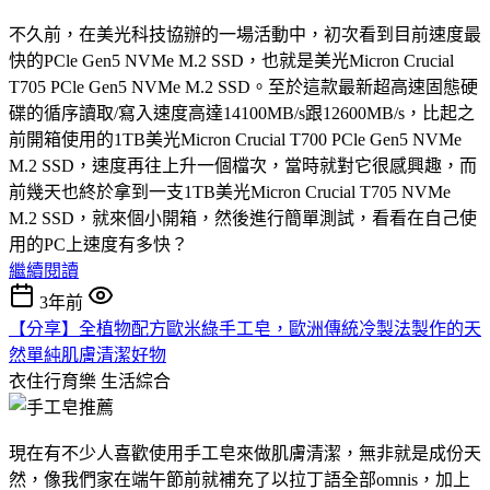
不久前，在美光科技協辦的一場活動中，初次看到目前速度最
快的PCle Gen5 NVMe M.2 SSD，也就是美光Micron Crucial
T705 PCle Gen5 NVMe M.2 SSD。至於這款最新超高速固態硬
碟的循序讀取/寫入速度高達14100MB/s跟12600MB/s，比起之
前開箱使用的1TB美光Micron Crucial T700 PCle Gen5 NVMe
M.2 SSD，速度再往上升一個檔次，當時就對它很感興趣，而
前幾天也終於拿到一支1TB美光Micron Crucial T705 NVMe
M.2 SSD，就來個小開箱，然後進行簡單測試，看看在自己使
用的PC上速度有多快？
繼續閱讀
3年前
【分享】全植物配方歐米綠手工皂，歐洲傳統冷製法製作的天
然單純肌膚清潔好物
衣住行育樂
生活綜合
現在有不少人喜歡使用手工皂來做肌膚清潔，無非就是成份天
然，像我們家在端午節前就補充了以拉丁語全部omnis，加上