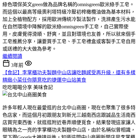
綠色環保英文green做為品牌名稱的omnisgreen歐米綠手工皂。
而這個以最高等級奧利塔特級冷壓初榨橄欖油做為基本材料，
加上全植物配方，採用歐洲傳統冷製法製作，洗滌產生污水能
在自然環境中降解的歐米綠omnisgreen手工皂，自己實際使
用，皮膚覺得滑順、舒爽，並且對環境也友善，所以就來個手
工皂推薦分享，讓要買手工皂、手工皂禮盒或客製手工皂自用
或送禮的大大做為參考。
繼續閱讀
3年前
【食記】李掌櫃功夫製麵中山店讓吃麵感受再升級，還有多樣
精緻小菜任你隨意吃的捷運中山站美食
吃吃喝喝分享
美味食記
許多年輕人現在最愛逛的台北中山商圈，現在也聚集了很多特
色店家，而這個月初跟朋友到新光三越南西店跟誠品生活南西
店買完東西後，就逛逛附近巷弄順便覓食，結果發現這家讓人
眼睛為之一亮的李掌櫃功夫製麵中山店，由於名稱似曾相識，
當下跟Google大神請益後，知道這間中山商圈新開店是李掌櫃