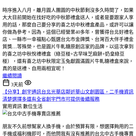
時序進入八月，離月圓人團圓的中秋節剩沒多久時間了，如果
大大目前開始在找好吃的中秋節禮盒送人，或者是要跟家人享
用的話，那麼自己要分享的喜之坊中秋禮盒產品，或許可以讓
你做為參考。因為，這個已經營業40多年，曾獲得台北好禮名
店、一縣市一幸福點心甄選台北市金牌獎、台灣百大伴手禮金
質獎…等殊榮，也是圓片牛軋糖原創店家的品牌，以這次拿到
的喜之坊中秋悅禮禮盒（綠豆椪+古早味芝麻餅+奶皇綠豆
椪），還有喜之坊中秋限定玉兔獻圓滿圓片牛軋糖禮盒來說，
真的是送禮、自用兩相宜呢！
繼續閱讀
3天前
【分享】創宇通訊台北光華店鄰近華山文創園區，二手機資訊
清楚選擇多還有全省創宇門市可提供後續服務
實用資訊
數位生活
朋友不久前想幫家人換手機，由於預算有限，想選擇夠用的二
手機或福利機即可，而他問我有沒有推薦的台北中古手機專賣