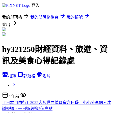
登入
我的部落格
我的部落格後台
我的帳號
登出
hy321250財經資料、旅遊、資
訊及美食心得記錄處
相簿
部落格
名片
1年前
【日本自由行】2025大阪世界博覽會六日遊，小小分享個人建
議交通、一日遊必逛5個亮點