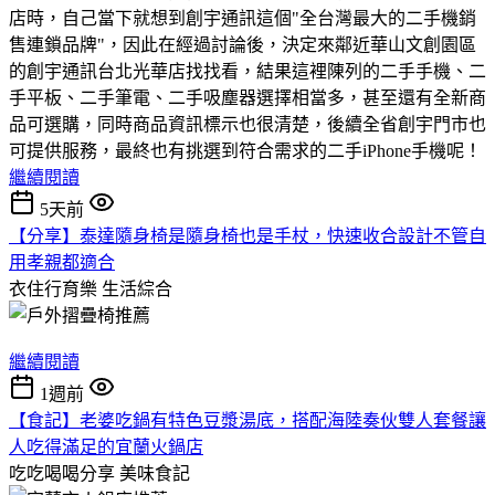
店時，自己當下就想到創宇通訊這個"全台灣最大的二手機銷
售連鎖品牌"，因此在經過討論後，決定來鄰近華山文創園區
的創宇通訊台北光華店找找看，結果這裡陳列的二手手機、二
手平板、二手筆電、二手吸塵器選擇相當多，甚至還有全新商
品可選購，同時商品資訊標示也很清楚，後續全省創宇門市也
可提供服務，最終也有挑選到符合需求的二手iPhone手機呢！
繼續閱讀
5天前
【分享】泰達隨身椅是隨身椅也是手杖，快速收合設計不管自
用孝親都適合
衣住行育樂
生活綜合
繼續閱讀
1週前
【食記】老婆吃鍋有特色豆漿湯底，搭配海陸奏伙雙人套餐讓
人吃得滿足的宜蘭火鍋店
吃吃喝喝分享
美味食記